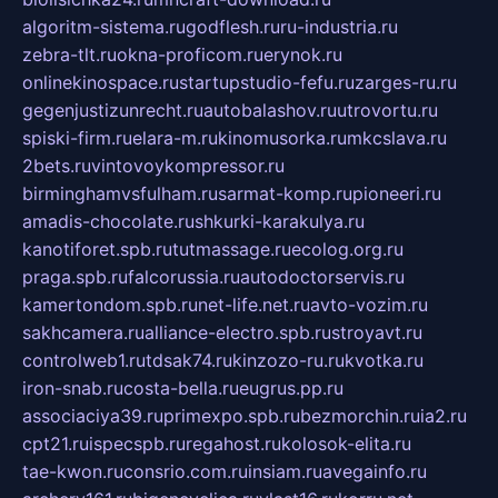
algoritm-sistema.ru
godflesh.ru
ru-industria.ru
zebra-tlt.ru
okna-proficom.ru
erynok.ru
onlinekinospace.ru
startupstudio-fefu.ru
zarges-ru.ru
gegenjustizunrecht.ru
autobalashov.ru
utrovortu.ru
spiski-firm.ru
elara-m.ru
kinomusorka.ru
mkcslava.ru
2bets.ru
vintovoykompressor.ru
birminghamvsfulham.ru
sarmat-komp.ru
pioneeri.ru
amadis-chocolate.ru
shkurki-karakulya.ru
kanotiforet.spb.ru
tutmassage.ru
ecolog.org.ru
praga.spb.ru
falcorussia.ru
autodoctorservis.ru
kamertondom.spb.ru
net-life.net.ru
avto-vozim.ru
sakhcamera.ru
alliance-electro.spb.ru
stroyavt.ru
controlweb1.ru
tdsak74.ru
kinzozo-ru.ru
kvotka.ru
iron-snab.ru
costa-bella.ru
eugrus.pp.ru
associaciya39.ru
primexpo.spb.ru
bezmorchin.ru
ia2.ru
cpt21.ru
ispecspb.ru
regahost.ru
kolosok-elita.ru
tae-kwon.ru
consrio.com.ru
insiam.ru
avegainfo.ru