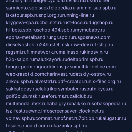
archery161.ru
bigencyclica.ru
vlast16.ru
korru.net
sarmiento.spb.su
extelopedia.ru
lammin-suo.spb.ru
iskatour.spb.ru
snpi.org.ru
running-line.ru
krygeva-spa.ru
chel.net.ru
rust-loco.ru
dugshop.ru
hl-beta.spb.ru
school494.spb.ru
mymubaby.ru
epoha-metalband.ru
ngr.spb.ru
rusgosnews.com
dieselvostok.ru
24hostel.msk.ru
w-dev.ru
f-ship.ru
regsmi.ru
filmnetwork.ru
malinasp.ru
kinosvin.ru
h2o-salon.ru
malutkayork.ru
deltaprim.spb.ru
tango-perm.ru
gooddir.ru
sgv.su
multiki-online.com
webkrasotki.com
cherinvest.ru
detskiy-ostrov.ru
ankou.spb.ru
alvesta1.ru
pdf-creator.ru
nix-files.org.ru
sakhatoday.ru
elektrikersymboler.ru
sputnikyes.ru
golf2club.msk.ru
aeforums.ru
zallclub.ru
multimodal.msk.ru
habaigry.ru
haikko.ru
sobakopedia.ru
isz-fest.ru
ewnc.info
screensaver-clock.net.ru
volnav.spb.ru
comnat.ru
npf.net.ru
7bit.pp.ru
kalugatur.ru
tesiaes.ru
card.com.ru
kazanka.spb.ru