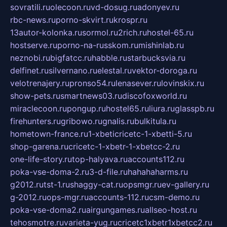
sovratili.ru
olecoon.ru
vd-dosug.ru
adonyev.ru
rbc-news.ru
porno-skvirt.ru
krospr.ru
13autor-kolonka.ru
sormol.ru
2rich.ru
hostel-65.ru
hostserve.ru
porno-na-russkom.ru
mishinlab.ru
neznobi.ru
bigfatcc.ru
habble.ru
starbucksvia.ru
delfinet.ru
silvernano.ru
elestal.ru
vektor-doroga.ru
velotrenajery.ru
pronso54.ru
lenasever.ru
lovinskix.ru
show-pets.ru
smartnews03.ru
discofoxworld.ru
miraclecoon.ru
pongup.ru
hostel65.ru
liura.ru
glasspb.ru
firehunters.ru
gribowo.ru
gnalis.ru
bulkitula.ru
hometown-france.ru
1-xbeticricetc-1-xbetti-5.ru
shop-garena.ru
cricetc-1-xbetr-1-xbetcc-2.ru
one-life-story.ru
top-halyava.ru
accounts112.ru
poka-vse-doma-2.ru
3-d-file.ru
hahahaharms.ru
g2012.ru
tst-1.ru
shaggy-cat.ru
opsmgr.ru
ev-gallery.ru
g-2012.ru
ops-mgr.ru
accounts-112.ru
csm-demo.ru
poka-vse-doma2.ru
airgungames.ru
allseo-host.ru
tehosmotre.ru
varieta-yug.ru
cricetc1xbetr1xbetcc2.ru