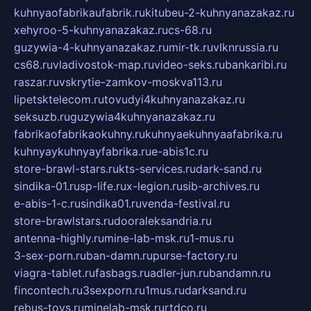
kuhnyaofabrikaufabrik.ru
kitubeu-2-kuhnyanazakaz.ru
xehyroo-5-kuhnyanazakaz.ru
cs-68.ru
guzywia-4-kuhnyanazakaz.ru
mir-tk.ru
vlknrussia.ru
cs68.ru
vladivostok-map.ru
video-seks.ru
bankaribi.ru
raszar.ru
vskrytie-zamkov-moskva113.ru
lipetsktelecom.ru
tovudyi4kuhnyanazakaz.ru
seksuzb.ru
guzywia4kuhnyanazakaz.ru
fabrikaofabrikaokuhny.ru
kuhnyaekuhnyaafabrika.ru
kuhnyaykuhnyayfabrika.ru
e-abis1c.ru
store-brawl-stars.ru
kts-services.ru
dark-sand.ru
sindika-01.ru
sp-life.ru
x-legion.ru
sib-archives.ru
e-abis-1-c.ru
sindika01.ru
venda-festival.ru
store-brawlstars.ru
dooraleksandria.ru
antenna-highly.ru
mine-lab-msk.ru
1-mus.ru
3-sex-porn.ru
ban-damn.ru
purse-factory.ru
viagra-tablet.ru
fasbags.ru
adler-jun.ru
bandamn.ru
fincontech.ru
3sexporn.ru
1mus.ru
darksand.ru
rebus-toys.ru
minelab-msk.ru
rtdco.ru