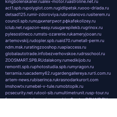
kingbolenskaner.ru
alex-motor.ru
astroline.net.ru
act1.spb.ru
polyglot.com.ru
gidlipetsk.ru
ooo-driada.ru
detsad125.ru
mir-zdoroviya.ru
bruslanovo.ru
siterem.ru
council.spb.ru
лодкипатриот.рф
kafekolizey.ru
iclub.net.ru
gazon-easy.ru
sugarepilekb.ru
grinox.ru
pylesostineco.ru
msts-ozarenie.ru
kameryjooan.ru
artemovskij.ru
dopler.spb.ru
aid70.ru
metall-perm.ru
ndm.msk.ru
ratingzooshop.ru
apiaccess.ru
globalautotrade.info
bezverhovskoe.ru
drsschool.ru
ZOOSMART.SPB.RU
dalakony.ru
medikijob.ru
remontt.spb.ru
photostudia.spb.ru
myragon.ru
terramia.ru
academy62.ru
gardengallereya.ru
rti.com.ru
artem-news.ru
biserinca.ru
krasnodarkurort.com
imshowtv.ru
mebel-v-tule.ru
mobtopik.ru
pcsecurity.net.ru
tool-sib.ru
multimetrunit.ru
sp-tour.ru
fan-cs.ru
santeh-russia.ru
symbian9.net.ru
DSHAIR.RU
tmmotors.spb.ru
xjocuricopii.com
musavtomat.msk.ru
obustrojdom.ru
sovetcik.ru
ybaranovskaya.ru