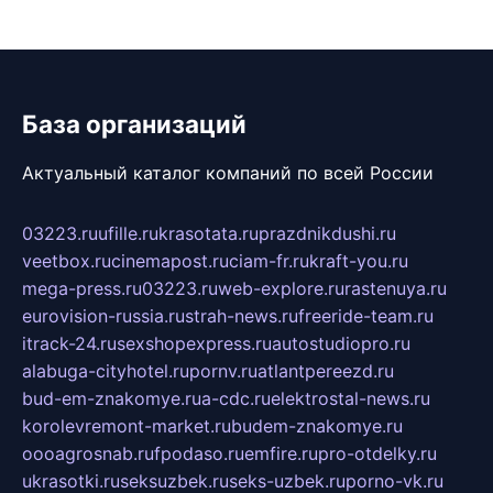
База организаций
Актуальный каталог компаний по всей России
03223.ru
ufille.ru
krasotata.ru
prazdnikdushi.ru
veetbox.ru
cinemapost.ru
ciam-fr.ru
kraft-you.ru
mega-press.ru
03223.ru
web-explore.ru
rastenuya.ru
eurovision-russia.ru
strah-news.ru
freeride-team.ru
itrack-24.ru
sexshopexpress.ru
autostudiopro.ru
alabuga-cityhotel.ru
pornv.ru
atlantpereezd.ru
bud-em-znakomye.ru
a-cdc.ru
elektrostal-news.ru
korolevremont-market.ru
budem-znakomye.ru
oooagrosnab.ru
fpodaso.ru
emfire.ru
pro-otdelky.ru
ukrasotki.ru
seksuzbek.ru
seks-uzbek.ru
porno-vk.ru