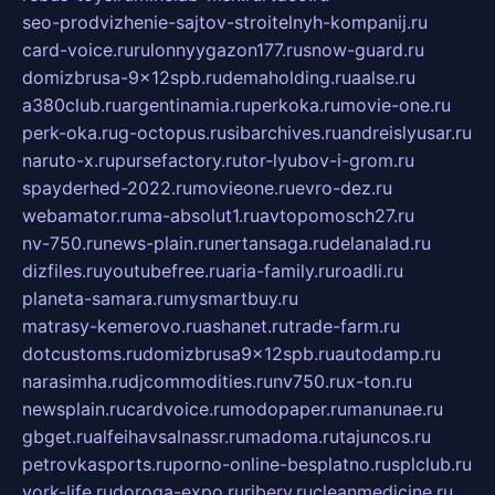
seo-prodvizhenie-sajtov-stroitelnyh-kompanij.ru
card-voice.ru
rulonnyygazon177.ru
snow-guard.ru
domizbrusa-9x12spb.ru
demaholding.ru
aalse.ru
a380club.ru
argentinamia.ru
perkoka.ru
movie-one.ru
perk-oka.ru
g-octopus.ru
sibarchives.ru
andreislyusar.ru
naruto-x.ru
pursefactory.ru
tor-lyubov-i-grom.ru
spayderhed-2022.ru
movieone.ru
evro-dez.ru
webamator.ru
ma-absolut1.ru
avtopomosch27.ru
nv-750.ru
news-plain.ru
nertansaga.ru
delanalad.ru
dizfiles.ru
youtubefree.ru
aria-family.ru
roadli.ru
planeta-samara.ru
mysmartbuy.ru
matrasy-kemerovo.ru
ashanet.ru
trade-farm.ru
dotcustoms.ru
domizbrusa9x12spb.ru
autodamp.ru
narasimha.ru
djcommodities.ru
nv750.ru
x-ton.ru
newsplain.ru
cardvoice.ru
modopaper.ru
manunae.ru
gbget.ru
alfeihavsalnassr.ru
madoma.ru
tajuncos.ru
petrovkasports.ru
porno-online-besplatno.ru
splclub.ru
york-life.ru
doroga-expo.ru
ribery.ru
cleanmedicine.ru