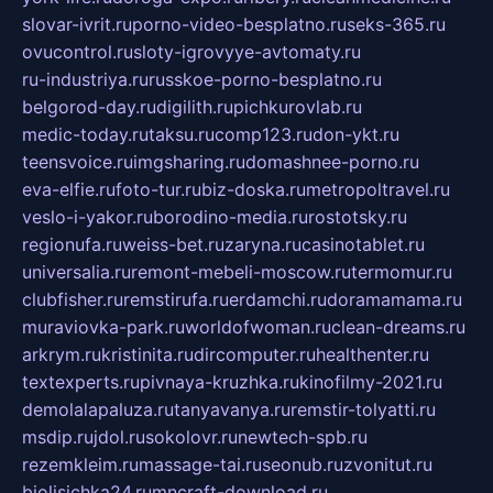
slovar-ivrit.ru
porno-video-besplatno.ru
seks-365.ru
ovucontrol.ru
sloty-igrovyye-avtomaty.ru
ru-industriya.ru
russkoe-porno-besplatno.ru
belgorod-day.ru
digilith.ru
pichkurovlab.ru
medic-today.ru
taksu.ru
comp123.ru
don-ykt.ru
teensvoice.ru
imgsharing.ru
domashnee-porno.ru
eva-elfie.ru
foto-tur.ru
biz-doska.ru
metropoltravel.ru
veslo-i-yakor.ru
borodino-media.ru
rostotsky.ru
regionufa.ru
weiss-bet.ru
zaryna.ru
casinotablet.ru
universalia.ru
remont-mebeli-moscow.ru
termomur.ru
clubfisher.ru
remstirufa.ru
erdamchi.ru
doramamama.ru
muraviovka-park.ru
worldofwoman.ru
clean-dreams.ru
arkrym.ru
kristinita.ru
dircomputer.ru
healthenter.ru
textexperts.ru
pivnaya-kruzhka.ru
kinofilmy-2021.ru
demolalapaluza.ru
tanyavanya.ru
remstir-tolyatti.ru
msdip.ru
jdol.ru
sokolovr.ru
newtech-spb.ru
rezemkleim.ru
massage-tai.ru
seonub.ru
zvonitut.ru
biolisichka24.ru
mncraft-download.ru