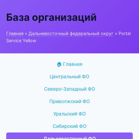
База организаций
Главная
»
Дальневосточный федеральный округ
» Portal
Service Yellow
🏠 Главная
Центральный ФО
Северо-Западный ФО
Приволжский ФО
Уральский ФО
Сибирский ФО
Дальневосточный ФО