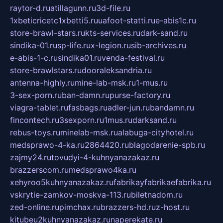
raytor-d.ru
atillagunn.ru
3d-file.ru
1xbeticricetc1xbetti5.ru
uafoot-statti.ru
e-abis1c.ru
store-brawl-stars.ru
kts-services.ru
dark-sand.ru
sindika-01.ru
sp-life.ru
x-legion.ru
sib-archives.ru
e-abis-1-c.ru
sindika01.ru
venda-festival.ru
store-brawlstars.ru
dooraleksandria.ru
antenna-highly.ru
mine-lab-msk.ru
1-mus.ru
3-sex-porn.ru
ban-damn.ru
purse-factory.ru
viagra-tablet.ru
fasbags.ru
adler-jun.ru
bandamn.ru
fincontech.ru
3sexporn.ru
1mus.ru
darksand.ru
rebus-toys.ru
minelab-msk.ru
alabuga-cityhotel.ru
medsprawo-4-ka.ru
2864420.ru
blagodarenie-spb.ru
zajmy24.ru
tovudyi-4-kuhnyanazakaz.ru
brazzerscom.ru
medsprawo4ka.ru
xehyroo5kuhnyanazakaz.ru
fabrikayfabrikaefabrika.ru
vskrytie-zamkov-moskva-113.ru
biletnadom.ru
zed-online.ru
pimchax.ru
brazzers-hd.ru
z-host.ru
kitubeu2kuhnyanazakaz.ru
naperekate.ru