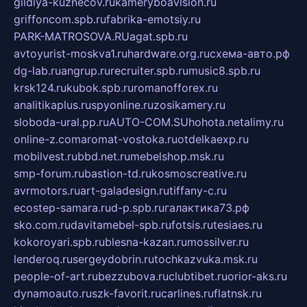
gildiya-kuznecov.ru
kameryboavision.ru
griffoncom.spb.ru
fabrika-emotsiy.ru
PARK-MATROSOVA.RU
agat.spb.ru
avtoyurist-moskva1.ru
hardware.org.ru
схема-авто.рф
dg-lab.ru
angrup.ru
recruiter.spb.ru
music8.spb.ru
krsk124.ru
kubok.spb.ru
romanofforex.ru
analitikaplus.ru
spyonline.ru
zosikamery.ru
sloboda-ural.pp.ru
AUTO-COM.SU
hohota.net
alimy.ru
online-z.com
aromat-vostoka.ru
otdelkaexp.ru
mobilvest.ru
bbd.net.ru
mebelshop.msk.ru
smp-forum.ru
bastion-td.ru
kosmoscreative.ru
avrmotors.ru
art-galadesign.ru
tiffany-c.ru
ecostep-samara.ru
d-p.spb.ru
галактика73.рф
sko.com.ru
davitamebel-spb.ru
fotsis.ru
tesiaes.ru
kokoroyari.spb.ru
blesna-kazan.ru
mossilver.ru
lenderoq.ru
sergeydobrin.ru
tochkazvuka.msk.ru
people-of-art.ru
bezzubova.ru
clubtibet.ru
orior-aks.ru
dynamoauto.ru
szk-favorit.ru
carlines.ru
flatnsk.ru