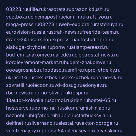
03223.ru
ufille.ru
krasotata.ru
prazdnikdushi.ru
veetbox.ru
cinemapost.ru
ciam-fr.ru
kraft-you.ru
mega-press.ru
03223.ru
web-explore.ru
rastenuya.ru
eurovision-russia.ru
strah-news.ru
freeride-team.ru
itrack-24.ru
sexshopexpress.ru
autostudiopro.ru
alabuga-cityhotel.ru
pornv.ru
atlantpereezd.ru
bud-em-znakomye.ru
a-cdc.ru
elektrostal-news.ru
korolevremont-market.ru
budem-znakomye.ru
oooagrosnab.ru
fpodaso.ru
emfire.ru
pro-otdelky.ru
ukrasotki.ru
seksuzbek.ru
seks-uzbek.ru
porno-vk.ru
sovratili.ru
olecoon.ru
vd-dosug.ru
adonyev.ru
rbc-news.ru
porno-skvirt.ru
krospr.ru
13autor-kolonka.ru
sormol.ru
2rich.ru
hostel-65.ru
hostserve.ru
porno-na-russkom.ru
mishinlab.ru
neznobi.ru
bigfatcc.ru
habble.ru
starbucksvia.ru
delfinet.ru
silvernano.ru
elestal.ru
vektor-doroga.ru
velotrenajery.ru
pronso54.ru
lenasever.ru
lovinskix.ru