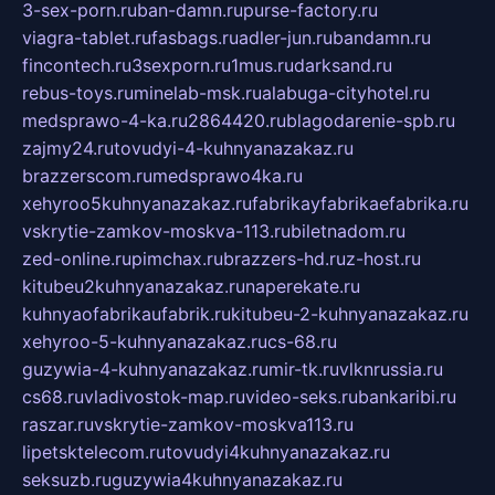
3-sex-porn.ru
ban-damn.ru
purse-factory.ru
viagra-tablet.ru
fasbags.ru
adler-jun.ru
bandamn.ru
fincontech.ru
3sexporn.ru
1mus.ru
darksand.ru
rebus-toys.ru
minelab-msk.ru
alabuga-cityhotel.ru
medsprawo-4-ka.ru
2864420.ru
blagodarenie-spb.ru
zajmy24.ru
tovudyi-4-kuhnyanazakaz.ru
brazzerscom.ru
medsprawo4ka.ru
xehyroo5kuhnyanazakaz.ru
fabrikayfabrikaefabrika.ru
vskrytie-zamkov-moskva-113.ru
biletnadom.ru
zed-online.ru
pimchax.ru
brazzers-hd.ru
z-host.ru
kitubeu2kuhnyanazakaz.ru
naperekate.ru
kuhnyaofabrikaufabrik.ru
kitubeu-2-kuhnyanazakaz.ru
xehyroo-5-kuhnyanazakaz.ru
cs-68.ru
guzywia-4-kuhnyanazakaz.ru
mir-tk.ru
vlknrussia.ru
cs68.ru
vladivostok-map.ru
video-seks.ru
bankaribi.ru
raszar.ru
vskrytie-zamkov-moskva113.ru
lipetsktelecom.ru
tovudyi4kuhnyanazakaz.ru
seksuzb.ru
guzywia4kuhnyanazakaz.ru