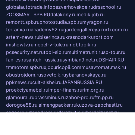
globalautotrade.info
bezverhovskoe.ru
drsschool.ru
ZOOSMART.SPB.RU
dalakony.ru
medikijob.ru
remontt.spb.ru
photostudia.spb.ru
myragon.ru
terramia.ru
academy62.ru
gardengallereya.ru
rti.com.ru
artem-news.ru
biserinca.ru
krasnodarkurort.com
imshowtv.ru
mebel-v-tule.ru
mobtopik.ru
pcsecurity.net.ru
tool-sib.ru
multimetrunit.ru
sp-tour.ru
fan-cs.ru
santeh-russia.ru
symbian9.net.ru
DSHAIR.RU
tmmotors.spb.ru
xjocuricopii.com
musavtomat.msk.ru
obustrojdom.ru
sovetcik.ru
ybaranovskaya.ru
ppknews.ru
cult-alshei.ru
JAPANRUSSIA.RU
proekciyamebel.ru
imper-finans.ru
rim.org.ru
glamourai.ru
brassminus.ru
zabor-pro.ru
ftn.pp.ru
dorogoe58.ru
laimengpacker.ru
kuzova-zapchasti.ru
sageerp.ru
taxodrom.ru
dsrazvitie.ru
hardcity.net.ru
ratinghomegames.ru
topservice25.ru
gubernyan.ru
gtglasslined.ru
ii4.ru
tssport.spb.ru
andorra24.com