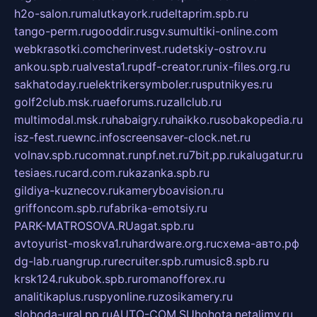
h2o-salon.ru
malutkayork.ru
deltaprim.spb.ru
tango-perm.ru
gooddir.ru
sgv.su
multiki-online.com
webkrasotki.com
cherinvest.ru
detskiy-ostrov.ru
ankou.spb.ru
alvesta1.ru
pdf-creator.ru
nix-files.org.ru
sakhatoday.ru
elektrikersymboler.ru
sputnikyes.ru
golf2club.msk.ru
aeforums.ru
zallclub.ru
multimodal.msk.ru
habaigry.ru
haikko.ru
sobakopedia.ru
isz-fest.ru
ewnc.info
screensaver-clock.net.ru
volnav.spb.ru
comnat.ru
npf.net.ru
7bit.pp.ru
kalugatur.ru
tesiaes.ru
card.com.ru
kazanka.spb.ru
gildiya-kuznecov.ru
kameryboavision.ru
griffoncom.spb.ru
fabrika-emotsiy.ru
PARK-MATROSOVA.RU
agat.spb.ru
avtoyurist-moskva1.ru
hardware.org.ru
схема-авто.рф
dg-lab.ru
angrup.ru
recruiter.spb.ru
music8.spb.ru
krsk124.ru
kubok.spb.ru
romanofforex.ru
analitikaplus.ru
spyonline.ru
zosikamery.ru
sloboda-ural.pp.ru
AUTO-COM.SU
hohota.net
alimy.ru