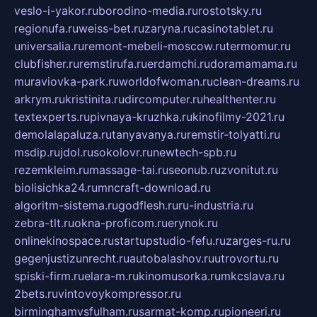
veslo-i-yakor.ru
borodino-media.ru
rostotsky.ru
regionufa.ru
weiss-bet.ru
zaryna.ru
casinotablet.ru
universalia.ru
remont-mebeli-moscow.ru
termomur.ru
clubfisher.ru
remstirufa.ru
erdamchi.ru
doramamama.ru
muraviovka-park.ru
worldofwoman.ru
clean-dreams.ru
arkrym.ru
kristinita.ru
dircomputer.ru
healthenter.ru
textexperts.ru
pivnaya-kruzhka.ru
kinofilmy-2021.ru
demolalapaluza.ru
tanyavanya.ru
remstir-tolyatti.ru
msdip.ru
jdol.ru
sokolovr.ru
newtech-spb.ru
rezemkleim.ru
massage-tai.ru
seonub.ru
zvonitut.ru
biolisichka24.ru
mncraft-download.ru
algoritm-sistema.ru
godflesh.ru
ru-industria.ru
zebra-tlt.ru
okna-proficom.ru
erynok.ru
onlinekinospace.ru
startupstudio-fefu.ru
zarges-ru.ru
gegenjustizunrecht.ru
autobalashov.ru
utrovortu.ru
spiski-firm.ru
elara-m.ru
kinomusorka.ru
mkcslava.ru
2bets.ru
vintovoykompressor.ru
birminghamvsfulham.ru
sarmat-komp.ru
pioneeri.ru