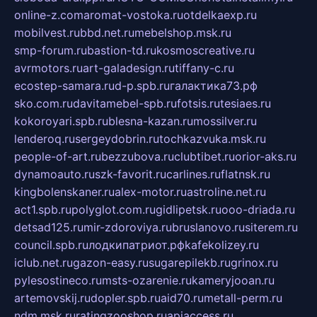
online-z.com
aromat-vostoka.ru
otdelkaexp.ru
mobilvest.ru
bbd.net.ru
mebelshop.msk.ru
smp-forum.ru
bastion-td.ru
kosmoscreative.ru
avrmotors.ru
art-galadesign.ru
tiffany-c.ru
ecostep-samara.ru
d-p.spb.ru
галактика73.рф
sko.com.ru
davitamebel-spb.ru
fotsis.ru
tesiaes.ru
kokoroyari.spb.ru
blesna-kazan.ru
mossilver.ru
lenderoq.ru
sergeydobrin.ru
tochkazvuka.msk.ru
people-of-art.ru
bezzubova.ru
clubtibet.ru
orior-aks.ru
dynamoauto.ru
szk-favorit.ru
carlines.ru
flatnsk.ru
kingbolenskaner.ru
alex-motor.ru
astroline.net.ru
act1.spb.ru
polyglot.com.ru
gidlipetsk.ru
ooo-driada.ru
detsad125.ru
mir-zdoroviya.ru
bruslanovo.ru
siterem.ru
council.spb.ru
лодкипатриот.рф
kafekolizey.ru
iclub.net.ru
gazon-easy.ru
sugarepilekb.ru
grinox.ru
pylesostineco.ru
msts-ozarenie.ru
kameryjooan.ru
artemovskij.ru
dopler.spb.ru
aid70.ru
metall-perm.ru
ndm.msk.ru
ratingzooshop.ru
apiaccess.ru