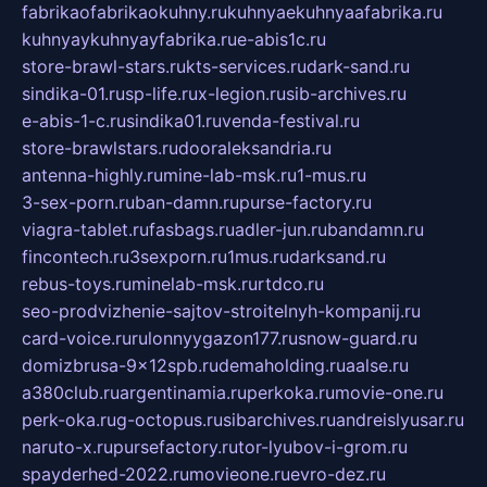
fabrikaofabrikaokuhny.ru
kuhnyaekuhnyaafabrika.ru
kuhnyaykuhnyayfabrika.ru
e-abis1c.ru
store-brawl-stars.ru
kts-services.ru
dark-sand.ru
sindika-01.ru
sp-life.ru
x-legion.ru
sib-archives.ru
e-abis-1-c.ru
sindika01.ru
venda-festival.ru
store-brawlstars.ru
dooraleksandria.ru
antenna-highly.ru
mine-lab-msk.ru
1-mus.ru
3-sex-porn.ru
ban-damn.ru
purse-factory.ru
viagra-tablet.ru
fasbags.ru
adler-jun.ru
bandamn.ru
fincontech.ru
3sexporn.ru
1mus.ru
darksand.ru
rebus-toys.ru
minelab-msk.ru
rtdco.ru
seo-prodvizhenie-sajtov-stroitelnyh-kompanij.ru
card-voice.ru
rulonnyygazon177.ru
snow-guard.ru
domizbrusa-9x12spb.ru
demaholding.ru
aalse.ru
a380club.ru
argentinamia.ru
perkoka.ru
movie-one.ru
perk-oka.ru
g-octopus.ru
sibarchives.ru
andreislyusar.ru
naruto-x.ru
pursefactory.ru
tor-lyubov-i-grom.ru
spayderhed-2022.ru
movieone.ru
evro-dez.ru