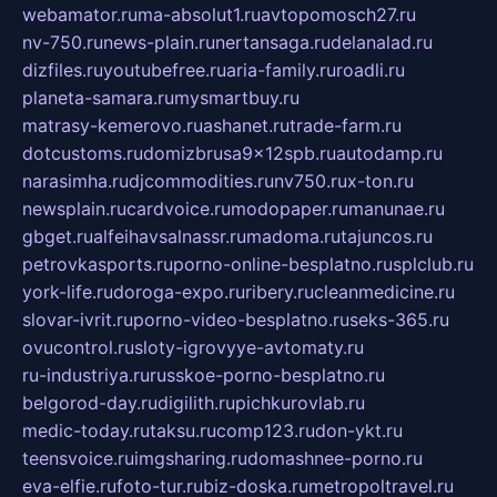
webamator.ru
ma-absolut1.ru
avtopomosch27.ru
nv-750.ru
news-plain.ru
nertansaga.ru
delanalad.ru
dizfiles.ru
youtubefree.ru
aria-family.ru
roadli.ru
planeta-samara.ru
mysmartbuy.ru
matrasy-kemerovo.ru
ashanet.ru
trade-farm.ru
dotcustoms.ru
domizbrusa9x12spb.ru
autodamp.ru
narasimha.ru
djcommodities.ru
nv750.ru
x-ton.ru
newsplain.ru
cardvoice.ru
modopaper.ru
manunae.ru
gbget.ru
alfeihavsalnassr.ru
madoma.ru
tajuncos.ru
petrovkasports.ru
porno-online-besplatno.ru
splclub.ru
york-life.ru
doroga-expo.ru
ribery.ru
cleanmedicine.ru
slovar-ivrit.ru
porno-video-besplatno.ru
seks-365.ru
ovucontrol.ru
sloty-igrovyye-avtomaty.ru
ru-industriya.ru
russkoe-porno-besplatno.ru
belgorod-day.ru
digilith.ru
pichkurovlab.ru
medic-today.ru
taksu.ru
comp123.ru
don-ykt.ru
teensvoice.ru
imgsharing.ru
domashnee-porno.ru
eva-elfie.ru
foto-tur.ru
biz-doska.ru
metropoltravel.ru