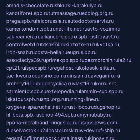
amadis-chocolate.ru
shkurki-karakulya.ru
kanotiforet.spb.ru
tutmassage.ru
ecolog.org.ru
praga.spb.ru
falcorussia.ru
autodoctorservis.ru
kamertondom.spb.ru
net-life.net.ru
avto-vozim.ru
sakhcamera.ru
alliance-electro.spb.ru
stroyavt.ru
controlweb1.ru
tdsak74.ru
kinzozo-ru.ru
kvotka.ru
iron-snab.ru
costa-bella.ru
eugrus.pp.ru
associaciya39.ru
primexpo.spb.ru
bezmorchin.ru
ia2.ru
cpt21.ru
ispecspb.ru
regahost.ru
kolosok-elita.ru
tae-kwon.ru
consrio.com.ru
insiam.ru
avegainfo.ru
archery161.ru
bigencyclica.ru
vlast16.ru
korru.net
sarmiento.spb.su
extelopedia.ru
lammin-suo.spb.ru
iskatour.spb.ru
snpi.org.ru
running-line.ru
krygeva-spa.ru
chel.net.ru
rust-loco.ru
dugshop.ru
hl-beta.spb.ru
school494.spb.ru
mymubaby.ru
epoha-metalband.ru
ngr.spb.ru
rusgosnews.com
dieselvostok.ru
24hostel.msk.ru
w-dev.ru
f-ship.ru
regsmi.ru
filmnetwork.ru
malinasp.ru
kinosvin.ru