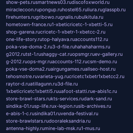
show-pets.ru
smartnews03.ru
discofoxworld.ru
miraclecoon.ru
pongup.ru
hostel65.ru
liura.ru
glasspb.ru
firehunters.ru
gribowo.ru
gnalis.ru
bulkitula.ru
hometown-france.ru
1-xbeticricetc-1-xbetti-5.ru
shop-garena.ru
cricetc-1-xbetr-1-xbetcc-2.ru
one-life-story.ru
top-halyava.ru
accounts112.ru
poka-vse-doma-2.ru
3-d-file.ru
hahahaharms.ru
g2012.ru
tst-1.ru
shaggy-cat.ru
opsmgr.ru
ev-gallery.ru
g-2012.ru
ops-mgr.ru
accounts-112.ru
csm-demo.ru
poka-vse-doma2.ru
airgungames.ru
allseo-host.ru
tehosmotre.ru
varieta-yug.ru
cricetc1xbetr1xbetcc2.ru
raytor-d.ru
atillagunn.ru
3d-file.ru
1xbeticricetc1xbetti5.ru
uafoot-statti.ru
e-abis1c.ru
store-brawl-stars.ru
kts-services.ru
dark-sand.ru
sindika-01.ru
sp-life.ru
x-legion.ru
sib-archives.ru
e-abis-1-c.ru
sindika01.ru
venda-festival.ru
store-brawlstars.ru
dooraleksandria.ru
antenna-highly.ru
mine-lab-msk.ru
1-mus.ru