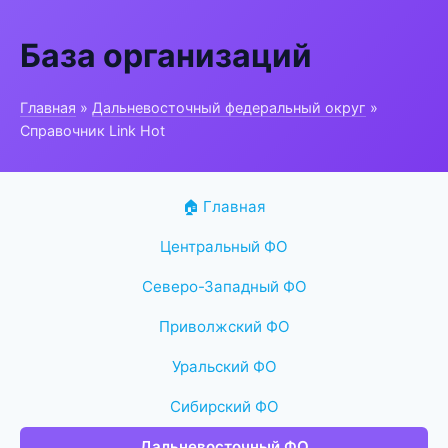
База организаций
Главная
»
Дальневосточный федеральный округ
»
Справочник Link Hot
🏠 Главная
Центральный ФО
Северо-Западный ФО
Приволжский ФО
Уральский ФО
Сибирский ФО
Дальневосточный ФО