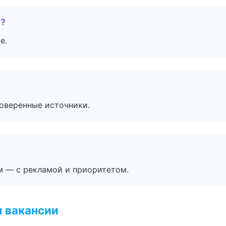
е?
е.
роверенные источники.
м — с рекламой и приоритетом.
и вакансии