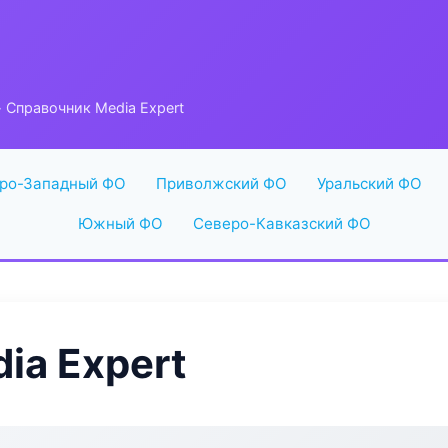
 Справочник Media Expert
ро-Западный ФО
Приволжский ФО
Уральский ФО
Южный ФО
Северо-Кавказский ФО
ia Expert