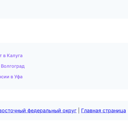
т в Калуга
в Волгоград
нсии в Уфа
евосточный федеральный округ
|
Главная страница