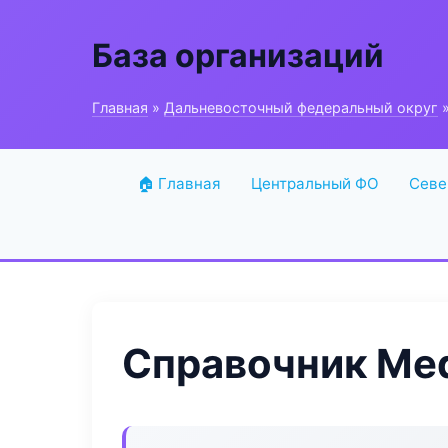
База организаций
Главная
»
Дальневосточный федеральный округ
»
🏠 Главная
Центральный ФО
Севе
Справочник Med