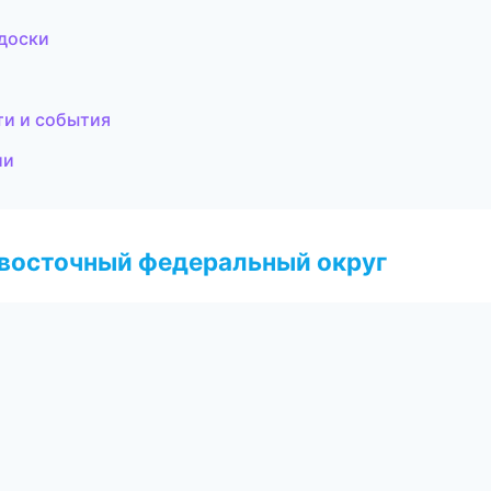
 доски
ти и события
ии
евосточный федеральный округ