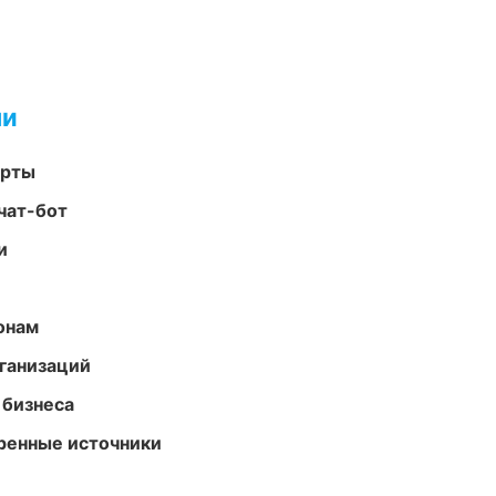
ми
арты
чат-бот
и
онам
ганизаций
 бизнеса
еренные источники