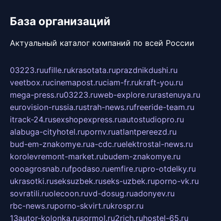
База организаций
Актуальный каталог компаний по всей России
03223.ru
ufille.ru
krasotata.ru
prazdnikdushi.ru
veetbox.ru
cinemapost.ru
ciam-fr.ru
kraft-you.ru
mega-press.ru
03223.ru
web-explore.ru
rastenuya.ru
eurovision-russia.ru
strah-news.ru
freeride-team.ru
itrack-24.ru
sexshopexpress.ru
autostudiopro.ru
alabuga-cityhotel.ru
pornv.ru
atlantpereezd.ru
bud-em-znakomye.ru
a-cdc.ru
elektrostal-news.ru
korolevremont-market.ru
budem-znakomye.ru
oooagrosnab.ru
fpodaso.ru
emfire.ru
pro-otdelky.ru
ukrasotki.ru
seksuzbek.ru
seks-uzbek.ru
porno-vk.ru
sovratili.ru
olecoon.ru
vd-dosug.ru
adonyev.ru
rbc-news.ru
porno-skvirt.ru
krospr.ru
13autor-kolonka.ru
sormol.ru
2rich.ru
hostel-65.ru