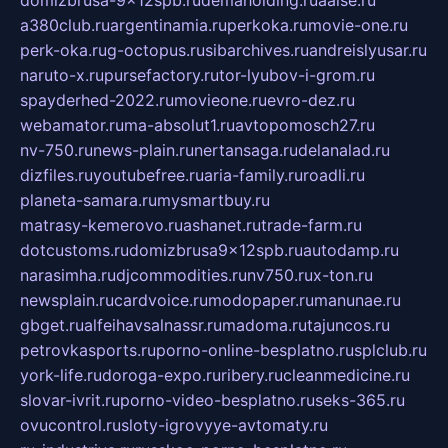
a380club.ru
argentinamia.ru
perkoka.ru
movie-one.ru
perk-oka.ru
g-octopus.ru
sibarchives.ru
andreislyusar.ru
naruto-x.ru
pursefactory.ru
tor-lyubov-i-grom.ru
spayderhed-2022.ru
movieone.ru
evro-dez.ru
webamator.ru
ma-absolut1.ru
avtopomosch27.ru
nv-750.ru
news-plain.ru
nertansaga.ru
delanalad.ru
dizfiles.ru
youtubefree.ru
aria-family.ru
roadli.ru
planeta-samara.ru
mysmartbuy.ru
matrasy-kemerovo.ru
ashanet.ru
trade-farm.ru
dotcustoms.ru
domizbrusa9x12spb.ru
autodamp.ru
narasimha.ru
djcommodities.ru
nv750.ru
x-ton.ru
newsplain.ru
cardvoice.ru
modopaper.ru
manunae.ru
gbget.ru
alfeihavsalnassr.ru
madoma.ru
tajuncos.ru
petrovkasports.ru
porno-online-besplatno.ru
splclub.ru
york-life.ru
doroga-expo.ru
ribery.ru
cleanmedicine.ru
slovar-ivrit.ru
porno-video-besplatno.ru
seks-365.ru
ovucontrol.ru
sloty-igrovyye-avtomaty.ru