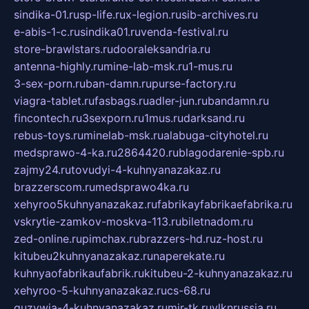
sindika-01.ru
sp-life.ru
x-legion.ru
sib-archives.ru
e-abis-1-c.ru
sindika01.ru
venda-festival.ru
store-brawlstars.ru
dooraleksandria.ru
antenna-highly.ru
mine-lab-msk.ru
1-mus.ru
3-sex-porn.ru
ban-damn.ru
purse-factory.ru
viagra-tablet.ru
fasbags.ru
adler-jun.ru
bandamn.ru
fincontech.ru
3sexporn.ru
1mus.ru
darksand.ru
rebus-toys.ru
minelab-msk.ru
alabuga-cityhotel.ru
medsprawo-4-ka.ru
2864420.ru
blagodarenie-spb.ru
zajmy24.ru
tovudyi-4-kuhnyanazakaz.ru
brazzerscom.ru
medsprawo4ka.ru
xehyroo5kuhnyanazakaz.ru
fabrikayfabrikaefabrika.ru
vskrytie-zamkov-moskva-113.ru
biletnadom.ru
zed-online.ru
pimchax.ru
brazzers-hd.ru
z-host.ru
kitubeu2kuhnyanazakaz.ru
naperekate.ru
kuhnyaofabrikaufabrik.ru
kitubeu-2-kuhnyanazakaz.ru
xehyroo-5-kuhnyanazakaz.ru
cs-68.ru
guzywia-4-kuhnyanazakaz.ru
mir-tk.ru
vlknrussia.ru