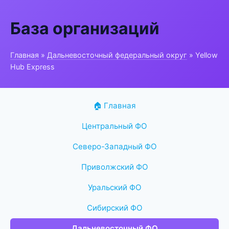
База организаций
Главная
»
Дальневосточный федеральный округ
» Yellow
Hub Express
🏠 Главная
Центральный ФО
Северо-Западный ФО
Приволжский ФО
Уральский ФО
Сибирский ФО
Дальневосточный ФО