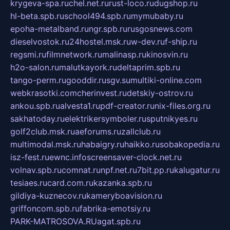
krygeva-spa.ru
chel.net.ru
rust-loco.ru
dugshop.ru
hl-beta.spb.ru
school494.spb.ru
mymubaby.ru
epoha-metalband.ru
ngr.spb.ru
rusgosnews.com
dieselvostok.ru
24hostel.msk.ru
w-dev.ru
f-ship.ru
regsmi.ru
filmnetwork.ru
malinasp.ru
kinosvin.ru
h2o-salon.ru
malutkayork.ru
deltaprim.spb.ru
tango-perm.ru
gooddir.ru
sgv.su
multiki-online.com
webkrasotki.com
cherinvest.ru
detskiy-ostrov.ru
ankou.spb.ru
alvesta1.ru
pdf-creator.ru
nix-files.org.ru
sakhatoday.ru
elektrikersymboler.ru
sputnikyes.ru
golf2club.msk.ru
aeforums.ru
zallclub.ru
multimodal.msk.ru
habaigry.ru
haikko.ru
sobakopedia.ru
isz-fest.ru
ewnc.info
screensaver-clock.net.ru
volnav.spb.ru
comnat.ru
npf.net.ru
7bit.pp.ru
kalugatur.ru
tesiaes.ru
card.com.ru
kazanka.spb.ru
gildiya-kuznecov.ru
kameryboavision.ru
griffoncom.spb.ru
fabrika-emotsiy.ru
PARK-MATROSOVA.RU
agat.spb.ru