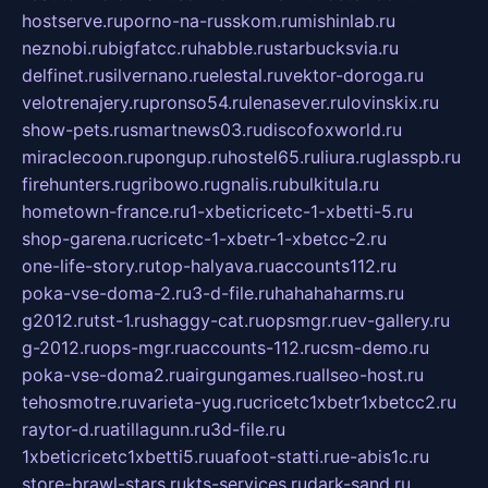
hostserve.ru
porno-na-russkom.ru
mishinlab.ru
neznobi.ru
bigfatcc.ru
habble.ru
starbucksvia.ru
delfinet.ru
silvernano.ru
elestal.ru
vektor-doroga.ru
velotrenajery.ru
pronso54.ru
lenasever.ru
lovinskix.ru
show-pets.ru
smartnews03.ru
discofoxworld.ru
miraclecoon.ru
pongup.ru
hostel65.ru
liura.ru
glasspb.ru
firehunters.ru
gribowo.ru
gnalis.ru
bulkitula.ru
hometown-france.ru
1-xbeticricetc-1-xbetti-5.ru
shop-garena.ru
cricetc-1-xbetr-1-xbetcc-2.ru
one-life-story.ru
top-halyava.ru
accounts112.ru
poka-vse-doma-2.ru
3-d-file.ru
hahahaharms.ru
g2012.ru
tst-1.ru
shaggy-cat.ru
opsmgr.ru
ev-gallery.ru
g-2012.ru
ops-mgr.ru
accounts-112.ru
csm-demo.ru
poka-vse-doma2.ru
airgungames.ru
allseo-host.ru
tehosmotre.ru
varieta-yug.ru
cricetc1xbetr1xbetcc2.ru
raytor-d.ru
atillagunn.ru
3d-file.ru
1xbeticricetc1xbetti5.ru
uafoot-statti.ru
e-abis1c.ru
store-brawl-stars.ru
kts-services.ru
dark-sand.ru