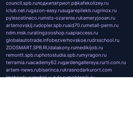
council.spb.ru
лодкипатриот.рф
kafekolizey.ru
iclub.net.ru
gazon-easy.ru
sugarepilekb.ru
grinox.ru
pylesostineco.ru
msts-ozarenie.ru
kameryjooan.ru
artemovskij.ru
dopler.spb.ru
aid70.ru
metall-perm.ru
ndm.msk.ru
ratingzooshop.ru
apiaccess.ru
globalautotrade.info
bezverhovskoe.ru
drsschool.ru
ZOOSMART.SPB.RU
dalakony.ru
medikijob.ru
remontt.spb.ru
photostudia.spb.ru
myragon.ru
terramia.ru
academy62.ru
gardengallereya.ru
rti.com.ru
artem-news.ru
biserinca.ru
krasnodarkurort.com
imshowtv.ru
mebel-v-tule.ru
mobtopik.ru
pcsecurity.net.ru
tool-sib.ru
multimetrunit.ru
sp-tour.ru
fan-cs.ru
santeh-russia.ru
symbian9.net.ru
DSHAIR.RU
tmmotors.spb.ru
xjocuricopii.com
musavtomat.msk.ru
obustrojdom.ru
sovetcik.ru
ybaranovskaya.ru
ppknews.ru
cult-alshei.ru
JAPANRUSSIA.RU
proekciyamebel.ru
imper-finans.ru
rim.org.ru
glamourai.ru
brassminus.ru
zabor-pro.ru
ftn.pp.ru