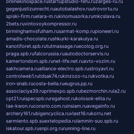
onlinekinospace.ru
startupstudio-fefu.ru
zarges-ru.ru
gegenjustizunrecht.ru
autobalashov.ru
utrovortu.ru
spiski-firm.ru
elara-m.ru
kinomusorka.ru
mkcslava.ru
2bets.ru
vintovoykompressor.ru
birminghamvsfulham.ru
sarmat-komp.ru
pioneeri.ru
amadis-chocolate.ru
shkurki-karakulya.ru
kanotiforet.spb.ru
tutmassage.ru
ecolog.org.ru
praga.spb.ru
falcorussia.ru
autodoctorservis.ru
kamertondom.spb.ru
net-life.net.ru
avto-vozim.ru
sakhcamera.ru
alliance-electro.spb.ru
stroyavt.ru
controlweb1.ru
tdsak74.ru
kinzozo-ru.ru
kvotka.ru
iron-snab.ru
costa-bella.ru
eugrus.pp.ru
associaciya39.ru
primexpo.spb.ru
bezmorchin.ru
ia2.ru
cpt21.ru
ispecspb.ru
regahost.ru
kolosok-elita.ru
tae-kwon.ru
consrio.com.ru
insiam.ru
avegainfo.ru
archery161.ru
bigencyclica.ru
vlast16.ru
korru.net
sarmiento.spb.su
extelopedia.ru
lammin-suo.spb.ru
iskatour.spb.ru
snpi.org.ru
running-line.ru