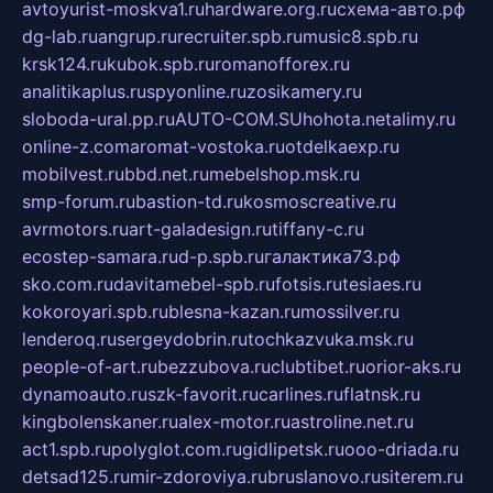
avtoyurist-moskva1.ru
hardware.org.ru
схема-авто.рф
dg-lab.ru
angrup.ru
recruiter.spb.ru
music8.spb.ru
krsk124.ru
kubok.spb.ru
romanofforex.ru
analitikaplus.ru
spyonline.ru
zosikamery.ru
sloboda-ural.pp.ru
AUTO-COM.SU
hohota.net
alimy.ru
online-z.com
aromat-vostoka.ru
otdelkaexp.ru
mobilvest.ru
bbd.net.ru
mebelshop.msk.ru
smp-forum.ru
bastion-td.ru
kosmoscreative.ru
avrmotors.ru
art-galadesign.ru
tiffany-c.ru
ecostep-samara.ru
d-p.spb.ru
галактика73.рф
sko.com.ru
davitamebel-spb.ru
fotsis.ru
tesiaes.ru
kokoroyari.spb.ru
blesna-kazan.ru
mossilver.ru
lenderoq.ru
sergeydobrin.ru
tochkazvuka.msk.ru
people-of-art.ru
bezzubova.ru
clubtibet.ru
orior-aks.ru
dynamoauto.ru
szk-favorit.ru
carlines.ru
flatnsk.ru
kingbolenskaner.ru
alex-motor.ru
astroline.net.ru
act1.spb.ru
polyglot.com.ru
gidlipetsk.ru
ooo-driada.ru
detsad125.ru
mir-zdoroviya.ru
bruslanovo.ru
siterem.ru