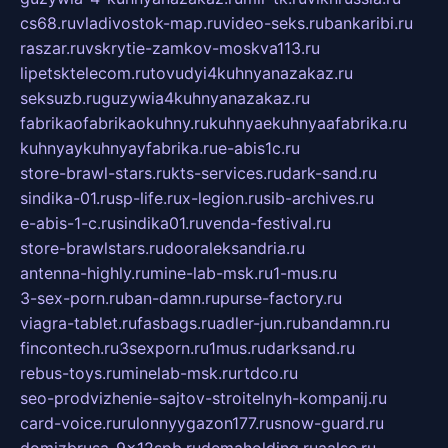
cs68.ru
vladivostok-map.ru
video-seks.ru
bankaribi.ru
raszar.ru
vskrytie-zamkov-moskva113.ru
lipetsktelecom.ru
tovudyi4kuhnyanazakaz.ru
seksuzb.ru
guzywia4kuhnyanazakaz.ru
fabrikaofabrikaokuhny.ru
kuhnyaekuhnyaafabrika.ru
kuhnyaykuhnyayfabrika.ru
e-abis1c.ru
store-brawl-stars.ru
kts-services.ru
dark-sand.ru
sindika-01.ru
sp-life.ru
x-legion.ru
sib-archives.ru
e-abis-1-c.ru
sindika01.ru
venda-festival.ru
store-brawlstars.ru
dooraleksandria.ru
antenna-highly.ru
mine-lab-msk.ru
1-mus.ru
3-sex-porn.ru
ban-damn.ru
purse-factory.ru
viagra-tablet.ru
fasbags.ru
adler-jun.ru
bandamn.ru
fincontech.ru
3sexporn.ru
1mus.ru
darksand.ru
rebus-toys.ru
minelab-msk.ru
rtdco.ru
seo-prodvizhenie-sajtov-stroitelnyh-kompanij.ru
card-voice.ru
rulonnyygazon177.ru
snow-guard.ru
domizbrusa-9x12spb.ru
demaholding.ru
aalse.ru