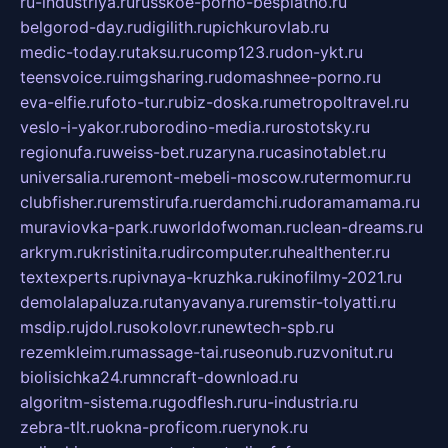
ru-industriya.ru
russkoe-porno-besplatno.ru
belgorod-day.ru
digilith.ru
pichkurovlab.ru
medic-today.ru
taksu.ru
comp123.ru
don-ykt.ru
teensvoice.ru
imgsharing.ru
domashnee-porno.ru
eva-elfie.ru
foto-tur.ru
biz-doska.ru
metropoltravel.ru
veslo-i-yakor.ru
borodino-media.ru
rostotsky.ru
regionufa.ru
weiss-bet.ru
zaryna.ru
casinotablet.ru
universalia.ru
remont-mebeli-moscow.ru
termomur.ru
clubfisher.ru
remstirufa.ru
erdamchi.ru
doramamama.ru
muraviovka-park.ru
worldofwoman.ru
clean-dreams.ru
arkrym.ru
kristinita.ru
dircomputer.ru
healthenter.ru
textexperts.ru
pivnaya-kruzhka.ru
kinofilmy-2021.ru
demolalapaluza.ru
tanyavanya.ru
remstir-tolyatti.ru
msdip.ru
jdol.ru
sokolovr.ru
newtech-spb.ru
rezemkleim.ru
massage-tai.ru
seonub.ru
zvonitut.ru
biolisichka24.ru
mncraft-download.ru
algoritm-sistema.ru
godflesh.ru
ru-industria.ru
zebra-tlt.ru
okna-proficom.ru
erynok.ru