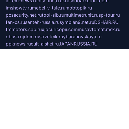
artem-news.ru
biserinca.ru
krasnodarkurort.com
imshowtv.ru
mebel-v-tule.ru
mobtopik.ru
pcsecurity.net.ru
tool-sib.ru
multimetrunit.ru
sp-tour.ru
fan-cs.ru
santeh-russia.ru
symbian9.net.ru
DSHAIR.RU
tmmotors.spb.ru
xjocuricopii.com
musavtomat.msk.ru
obustrojdom.ru
sovetcik.ru
ybaranovskaya.ru
ppknews.ru
cult-alshei.ru
JAPANRUSSIA.RU
proekciyamebel.ru
imper-finans.ru
rim.org.ru
glamourai.ru
brassminus.ru
zabor-pro.ru
ftn.pp.ru
dorogoe58.ru
laimengpacker.ru
kuzova-zapchasti.ru
sageerp.ru
taxodrom.ru
dsrazvitie.ru
hardcity.net.ru
ratinghomegames.ru
topservice25.ru
gubernyan.ru
gtglasslined.ru
ii4.ru
tssport.spb.ru
andorra24.com
blackwallstreet.ru
oboimos.ru
optim-doors.com.ru
ikuch.ru
nycr.org.ru
npa21.ru
vremya-ch.spb.ru
desert000.ru
ivtorgi.ru
ifiori.ru
catalog-statei.ru
dcv.org.ru
spetsmaster174.ru
ipkameryhiseeu.ru
dum26.ru
ruspol.spb.ru
fr-opendp.ru
kam-solnyshko.ru