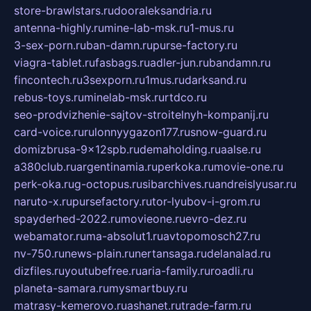
store-brawlstars.ru
dooraleksandria.ru
antenna-highly.ru
mine-lab-msk.ru
1-mus.ru
3-sex-porn.ru
ban-damn.ru
purse-factory.ru
viagra-tablet.ru
fasbags.ru
adler-jun.ru
bandamn.ru
fincontech.ru
3sexporn.ru
1mus.ru
darksand.ru
rebus-toys.ru
minelab-msk.ru
rtdco.ru
seo-prodvizhenie-sajtov-stroitelnyh-kompanij.ru
card-voice.ru
rulonnyygazon177.ru
snow-guard.ru
domizbrusa-9x12spb.ru
demaholding.ru
aalse.ru
a380club.ru
argentinamia.ru
perkoka.ru
movie-one.ru
perk-oka.ru
g-octopus.ru
sibarchives.ru
andreislyusar.ru
naruto-x.ru
pursefactory.ru
tor-lyubov-i-grom.ru
spayderhed-2022.ru
movieone.ru
evro-dez.ru
webamator.ru
ma-absolut1.ru
avtopomosch27.ru
nv-750.ru
news-plain.ru
nertansaga.ru
delanalad.ru
dizfiles.ru
youtubefree.ru
aria-family.ru
roadli.ru
planeta-samara.ru
mysmartbuy.ru
matrasy-kemerovo.ru
ashanet.ru
trade-farm.ru