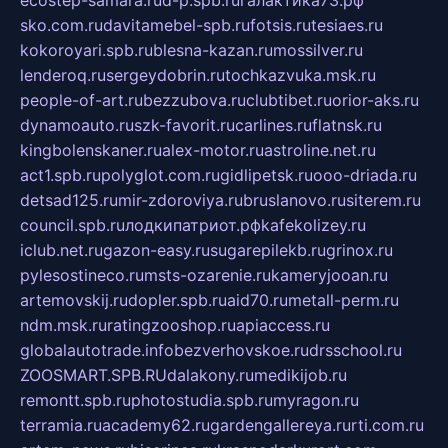
ecostep-samara.ru
d-p.spb.ru
галактика73.рф
sko.com.ru
davitamebel-spb.ru
fotsis.ru
tesiaes.ru
kokoroyari.spb.ru
blesna-kazan.ru
mossilver.ru
lenderoq.ru
sergeydobrin.ru
tochkazvuka.msk.ru
people-of-art.ru
bezzubova.ru
clubtibet.ru
orior-aks.ru
dynamoauto.ru
szk-favorit.ru
carlines.ru
flatnsk.ru
kingbolenskaner.ru
alex-motor.ru
astroline.net.ru
act1.spb.ru
polyglot.com.ru
gidlipetsk.ru
ooo-driada.ru
detsad125.ru
mir-zdoroviya.ru
bruslanovo.ru
siterem.ru
council.spb.ru
лодкипатриот.рф
kafekolizey.ru
iclub.net.ru
gazon-easy.ru
sugarepilekb.ru
grinox.ru
pylesostineco.ru
msts-ozarenie.ru
kameryjooan.ru
artemovskij.ru
dopler.spb.ru
aid70.ru
metall-perm.ru
ndm.msk.ru
ratingzooshop.ru
apiaccess.ru
globalautotrade.info
bezverhovskoe.ru
drsschool.ru
ZOOSMART.SPB.RU
dalakony.ru
medikijob.ru
remontt.spb.ru
photostudia.spb.ru
myragon.ru
terramia.ru
academy62.ru
gardengallereya.ru
rti.com.ru