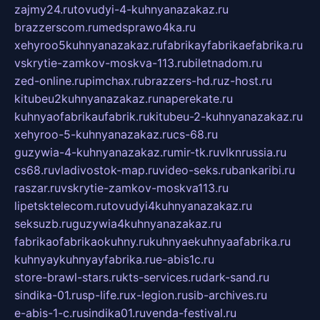
zajmy24.ru
tovudyi-4-kuhnyanazakaz.ru
brazzerscom.ru
medsprawo4ka.ru
xehyroo5kuhnyanazakaz.ru
fabrikayfabrikaefabrika.ru
vskrytie-zamkov-moskva-113.ru
biletnadom.ru
zed-online.ru
pimchax.ru
brazzers-hd.ru
z-host.ru
kitubeu2kuhnyanazakaz.ru
naperekate.ru
kuhnyaofabrikaufabrik.ru
kitubeu-2-kuhnyanazakaz.ru
xehyroo-5-kuhnyanazakaz.ru
cs-68.ru
guzywia-4-kuhnyanazakaz.ru
mir-tk.ru
vlknrussia.ru
cs68.ru
vladivostok-map.ru
video-seks.ru
bankaribi.ru
raszar.ru
vskrytie-zamkov-moskva113.ru
lipetsktelecom.ru
tovudyi4kuhnyanazakaz.ru
seksuzb.ru
guzywia4kuhnyanazakaz.ru
fabrikaofabrikaokuhny.ru
kuhnyaekuhnyaafabrika.ru
kuhnyaykuhnyayfabrika.ru
e-abis1c.ru
store-brawl-stars.ru
kts-services.ru
dark-sand.ru
sindika-01.ru
sp-life.ru
x-legion.ru
sib-archives.ru
e-abis-1-c.ru
sindika01.ru
venda-festival.ru