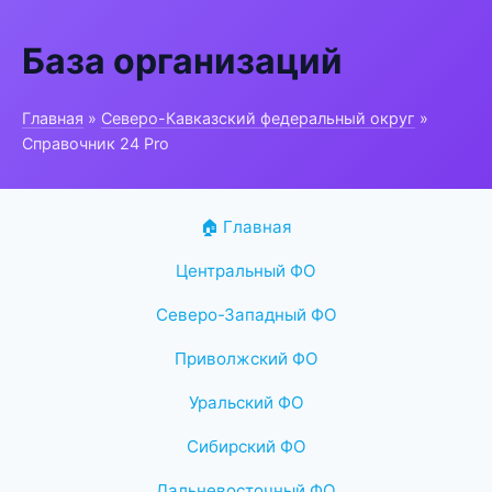
База организаций
Главная
»
Северо-Кавказский федеральный округ
»
Справочник 24 Pro
🏠 Главная
Центральный ФО
Северо-Западный ФО
Приволжский ФО
Уральский ФО
Сибирский ФО
Дальневосточный ФО