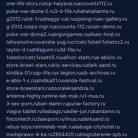
one-life-story.ru
top-halyava.ru
accounts112.ru
poka-vse-doma-2.ru
3-d-file.ru
hahahaharms.ru
g2012.ru
tst-1.ru
shaggy-cat.ru
opsmgr.ru
ev-gallery.ru
g-2012.ru
ops-mgr.ru
accounts-112.ru
csm-demo.ru
poka-vse-doma2.ru
airgungames.ru
allseo-host.ru
tehosmotre.ru
varieta-yug.ru
cricetc1xbetr1xbetcc2.ru
raytor-d.ru
atillagunn.ru
3d-file.ru
1xbeticricetc1xbetti5.ru
uafoot-statti.ru
e-abis1c.ru
store-brawl-stars.ru
kts-services.ru
dark-sand.ru
sindika-01.ru
sp-life.ru
x-legion.ru
sib-archives.ru
e-abis-1-c.ru
sindika01.ru
venda-festival.ru
store-brawlstars.ru
dooraleksandria.ru
antenna-highly.ru
mine-lab-msk.ru
1-mus.ru
3-sex-porn.ru
ban-damn.ru
purse-factory.ru
viagra-tablet.ru
fasbags.ru
adler-jun.ru
bandamn.ru
fincontech.ru
3sexporn.ru
1mus.ru
darksand.ru
rebus-toys.ru
minelab-msk.ru
alabuga-cityhotel.ru
medsprawo-4-ka.ru
2864420.ru
blagodarenie-spb.ru