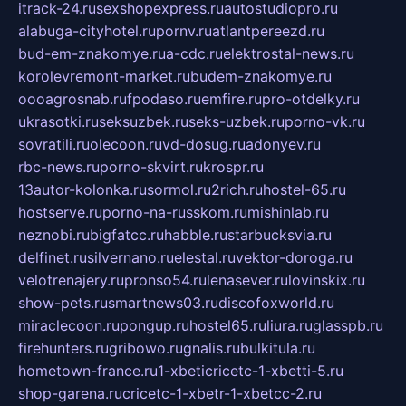
itrack-24.ru
sexshopexpress.ru
autostudiopro.ru
alabuga-cityhotel.ru
pornv.ru
atlantpereezd.ru
bud-em-znakomye.ru
a-cdc.ru
elektrostal-news.ru
korolevremont-market.ru
budem-znakomye.ru
oooagrosnab.ru
fpodaso.ru
emfire.ru
pro-otdelky.ru
ukrasotki.ru
seksuzbek.ru
seks-uzbek.ru
porno-vk.ru
sovratili.ru
olecoon.ru
vd-dosug.ru
adonyev.ru
rbc-news.ru
porno-skvirt.ru
krospr.ru
13autor-kolonka.ru
sormol.ru
2rich.ru
hostel-65.ru
hostserve.ru
porno-na-russkom.ru
mishinlab.ru
neznobi.ru
bigfatcc.ru
habble.ru
starbucksvia.ru
delfinet.ru
silvernano.ru
elestal.ru
vektor-doroga.ru
velotrenajery.ru
pronso54.ru
lenasever.ru
lovinskix.ru
show-pets.ru
smartnews03.ru
discofoxworld.ru
miraclecoon.ru
pongup.ru
hostel65.ru
liura.ru
glasspb.ru
firehunters.ru
gribowo.ru
gnalis.ru
bulkitula.ru
hometown-france.ru
1-xbeticricetc-1-xbetti-5.ru
shop-garena.ru
cricetc-1-xbetr-1-xbetcc-2.ru