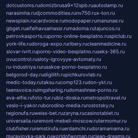
dotcustoms.ru
domizbrusa9x12spb.ru
autodamp.ru
narasimha.ru
djcommodities.ru
nv750.ru
x-ton.ru
newsplain.ru
cardvoice.ru
modopaper.ru
manunae.ru
gbget.ru
alfeihavsalnassr.ru
madoma.ru
tajuncos.ru
petrovkasports.ru
porno-online-besplatno.ru
splclub.ru
york-life.ru
doroga-expo.ru
ribery.ru
cleanmedicine.ru
slovar-ivrit.ru
porno-video-besplatno.ru
seks-365.ru
ovucontrol.ru
sloty-igrovyye-avtomaty.ru
ru-industriya.ru
russkoe-porno-besplatno.ru
belgorod-day.ru
digilith.ru
pichkurovlab.ru
medic-today.ru
taksu.ru
comp123.ru
don-ykt.ru
teensvoice.ru
imgsharing.ru
domashnee-porno.ru
eva-elfie.ru
foto-tur.ru
biz-doska.ru
metropoltravel.ru
veslo-i-yakor.ru
borodino-media.ru
rostotsky.ru
regionufa.ru
weiss-bet.ru
zaryna.ru
casinotablet.ru
universalia.ru
remont-mebeli-moscow.ru
termomur.ru
clubfisher.ru
remstirufa.ru
erdamchi.ru
doramamama.ru
muraviovka-park.ru
worldofwoman.ru
clean-dreams.ru