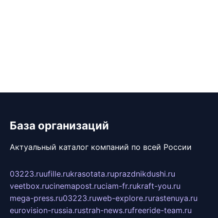
База организаций
Актуальный каталог компаний по всей России
03223.ru
ufille.ru
krasotata.ru
prazdnikdushi.ru
veetbox.ru
cinemapost.ru
ciam-fr.ru
kraft-you.ru
mega-press.ru
03223.ru
web-explore.ru
rastenuya.ru
eurovision-russia.ru
strah-news.ru
freeride-team.ru