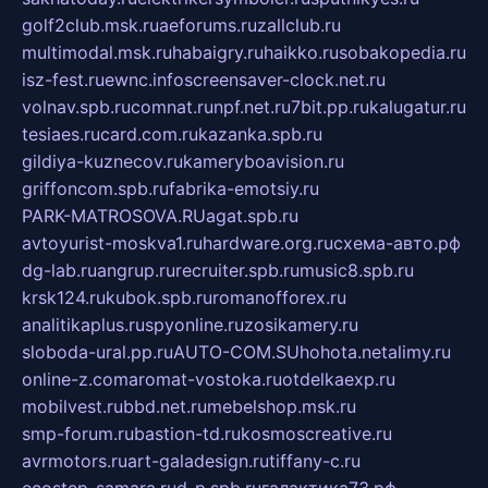
golf2club.msk.ru
aeforums.ru
zallclub.ru
multimodal.msk.ru
habaigry.ru
haikko.ru
sobakopedia.ru
isz-fest.ru
ewnc.info
screensaver-clock.net.ru
volnav.spb.ru
comnat.ru
npf.net.ru
7bit.pp.ru
kalugatur.ru
tesiaes.ru
card.com.ru
kazanka.spb.ru
gildiya-kuznecov.ru
kameryboavision.ru
griffoncom.spb.ru
fabrika-emotsiy.ru
PARK-MATROSOVA.RU
agat.spb.ru
avtoyurist-moskva1.ru
hardware.org.ru
схема-авто.рф
dg-lab.ru
angrup.ru
recruiter.spb.ru
music8.spb.ru
krsk124.ru
kubok.spb.ru
romanofforex.ru
analitikaplus.ru
spyonline.ru
zosikamery.ru
sloboda-ural.pp.ru
AUTO-COM.SU
hohota.net
alimy.ru
online-z.com
aromat-vostoka.ru
otdelkaexp.ru
mobilvest.ru
bbd.net.ru
mebelshop.msk.ru
smp-forum.ru
bastion-td.ru
kosmoscreative.ru
avrmotors.ru
art-galadesign.ru
tiffany-c.ru