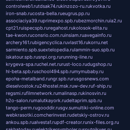
controlweb1.ru
tdsak74.ru
kinzozo-ru.ru
kvotka.ru
iron-snab.ru
costa-bella.ru
eugrus.pp.ru
associaciya39.ru
primexpo.spb.ru
bezmorchin.ru
ia2.ru
cpt21.ru
ispecspb.ru
regahost.ru
kolosok-elita.ru
tae-kwon.ru
consrio.com.ru
insiam.ru
avegainfo.ru
archery161.ru
bigencyclica.ru
vlast16.ru
korru.net
sarmiento.spb.su
extelopedia.ru
lammin-suo.spb.ru
iskatour.spb.ru
snpi.org.ru
running-line.ru
krygeva-spa.ru
chel.net.ru
rust-loco.ru
dugshop.ru
hl-beta.spb.ru
school494.spb.ru
mymubaby.ru
epoha-metalband.ru
ngr.spb.ru
rusgosnews.com
dieselvostok.ru
24hostel.msk.ru
w-dev.ru
f-ship.ru
regsmi.ru
filmnetwork.ru
malinasp.ru
kinosvin.ru
h2o-salon.ru
malutkayork.ru
deltaprim.spb.ru
tango-perm.ru
gooddir.ru
sgv.su
multiki-online.com
webkrasotki.com
cherinvest.ru
detskiy-ostrov.ru
ankou.spb.ru
alvesta1.ru
pdf-creator.ru
nix-files.org.ru
sakhatoday.ru
elektrikersymboler.ru
sputnikyes.ru