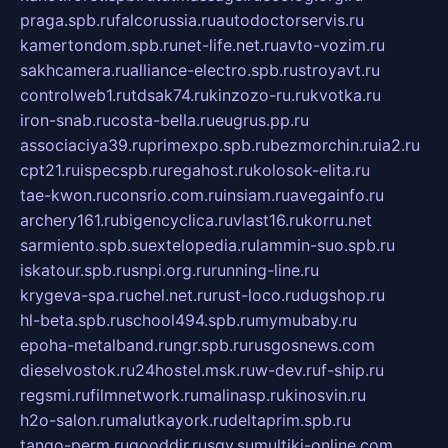
praga.spb.ru
falcorussia.ru
autodoctorservis.ru
kamertondom.spb.ru
net-life.net.ru
avto-vozim.ru
sakhcamera.ru
alliance-electro.spb.ru
stroyavt.ru
controlweb1.ru
tdsak74.ru
kinzozo-ru.ru
kvotka.ru
iron-snab.ru
costa-bella.ru
eugrus.pp.ru
associaciya39.ru
primexpo.spb.ru
bezmorchin.ru
ia2.ru
cpt21.ru
ispecspb.ru
regahost.ru
kolosok-elita.ru
tae-kwon.ru
consrio.com.ru
insiam.ru
avegainfo.ru
archery161.ru
bigencyclica.ru
vlast16.ru
korru.net
sarmiento.spb.su
extelopedia.ru
lammin-suo.spb.ru
iskatour.spb.ru
snpi.org.ru
running-line.ru
krygeva-spa.ru
chel.net.ru
rust-loco.ru
dugshop.ru
hl-beta.spb.ru
school494.spb.ru
mymubaby.ru
epoha-metalband.ru
ngr.spb.ru
rusgosnews.com
dieselvostok.ru
24hostel.msk.ru
w-dev.ru
f-ship.ru
regsmi.ru
filmnetwork.ru
malinasp.ru
kinosvin.ru
h2o-salon.ru
malutkayork.ru
deltaprim.spb.ru
tango-perm.ru
gooddir.ru
sgv.su
multiki-online.com