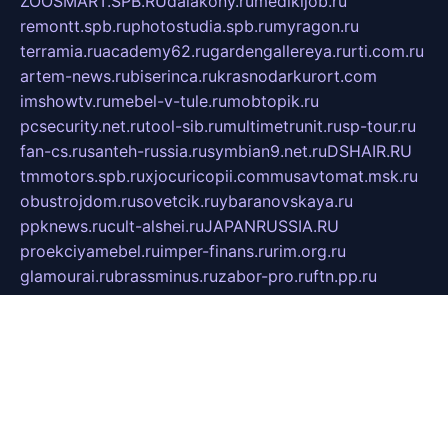
ZOOSMART.SPB.RU
dalakony.ru
medikijob.ru
remontt.spb.ru
photostudia.spb.ru
myragon.ru
terramia.ru
academy62.ru
gardengallereya.ru
rti.com.ru
artem-news.ru
biserinca.ru
krasnodarkurort.com
imshowtv.ru
mebel-v-tule.ru
mobtopik.ru
pcsecurity.net.ru
tool-sib.ru
multimetrunit.ru
sp-tour.ru
fan-cs.ru
santeh-russia.ru
symbian9.net.ru
DSHAIR.RU
tmmotors.spb.ru
xjocuricopii.com
musavtomat.msk.ru
obustrojdom.ru
sovetcik.ru
ybaranovskaya.ru
ppknews.ru
cult-alshei.ru
JAPANRUSSIA.RU
proekciyamebel.ru
imper-finans.ru
rim.org.ru
glamourai.ru
brassminus.ru
zabor-pro.ru
ftn.pp.ru
dorogoe58.ru
laimengpacker.ru
kuzova-zapchasti.ru
sageerp.ru
taxodrom.ru
dsrazvitie.ru
hardcity.net.ru
ratinghomegames.ru
topservice25.ru
gubernyan.ru
gtglasslined.ru
ii4.ru
tssport.spb.ru
andorra24.com
blackwallstreet.ru
oboimos.ru
optim-doors.com.ru
ikuch.ru
nycr.org.ru
npa21.ru
vremya-ch.spb.ru