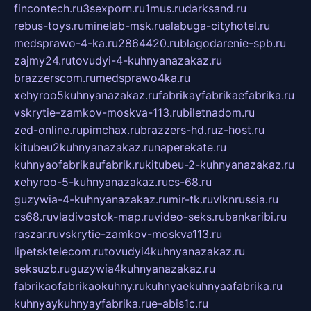
fincontech.ru
3sexporn.ru
1mus.ru
darksand.ru
rebus-toys.ru
minelab-msk.ru
alabuga-cityhotel.ru
medsprawo-4-ka.ru
2864420.ru
blagodarenie-spb.ru
zajmy24.ru
tovudyi-4-kuhnyanazakaz.ru
brazzerscom.ru
medsprawo4ka.ru
xehyroo5kuhnyanazakaz.ru
fabrikayfabrikaefabrika.ru
vskrytie-zamkov-moskva-113.ru
biletnadom.ru
zed-online.ru
pimchax.ru
brazzers-hd.ru
z-host.ru
kitubeu2kuhnyanazakaz.ru
naperekate.ru
kuhnyaofabrikaufabrik.ru
kitubeu-2-kuhnyanazakaz.ru
xehyroo-5-kuhnyanazakaz.ru
cs-68.ru
guzywia-4-kuhnyanazakaz.ru
mir-tk.ru
vlknrussia.ru
cs68.ru
vladivostok-map.ru
video-seks.ru
bankaribi.ru
raszar.ru
vskrytie-zamkov-moskva113.ru
lipetsktelecom.ru
tovudyi4kuhnyanazakaz.ru
seksuzb.ru
guzywia4kuhnyanazakaz.ru
fabrikaofabrikaokuhny.ru
kuhnyaekuhnyaafabrika.ru
kuhnyaykuhnyayfabrika.ru
e-abis1c.ru