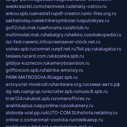
webkrasotki.com
cherinvest.ru
detskiy-ostrov.ru
ankou.spb.ru
alvesta1.ru
pdf-creator.ru
nix-files.org.ru
sakhatoday.ru
elektrikersymboler.ru
sputnikyes.ru
golf2club.msk.ru
aeforums.ru
zallclub.ru
multimodal.msk.ru
habaigry.ru
haikko.ru
sobakopedia.ru
isz-fest.ru
ewnc.info
screensaver-clock.net.ru
volnav.spb.ru
comnat.ru
npf.net.ru
7bit.pp.ru
kalugatur.ru
tesiaes.ru
card.com.ru
kazanka.spb.ru
gildiya-kuznecov.ru
kameryboavision.ru
griffoncom.spb.ru
fabrika-emotsiy.ru
PARK-MATROSOVA.RU
agat.spb.ru
avtoyurist-moskva1.ru
hardware.org.ru
схема-авто.рф
dg-lab.ru
angrup.ru
recruiter.spb.ru
music8.spb.ru
krsk124.ru
kubok.spb.ru
romanofforex.ru
analitikaplus.ru
spyonline.ru
zosikamery.ru
sloboda-ural.pp.ru
AUTO-COM.SU
hohota.net
alimy.ru
online-z.com
aromat-vostoka.ru
otdelkaexp.ru
mobilvest.ru
bbd.net.ru
mebelshop.msk.ru