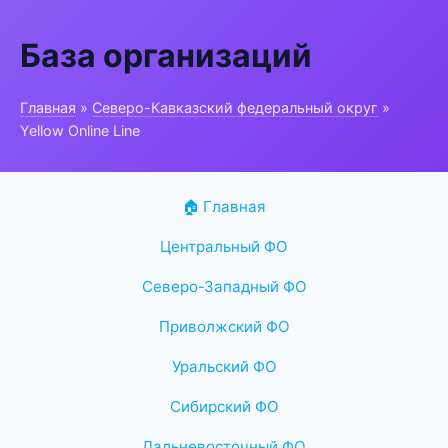
База организаций
Главная
»
Северо-Кавказский федеральный округ
»
Yellow Online Line
🏠 Главная
Центральный ФО
Северо-Западный ФО
Приволжский ФО
Уральский ФО
Сибирский ФО
Дальневосточный ФО