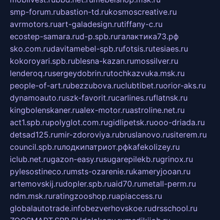
smp-forum.ru
bastion-td.ru
kosmoscreative.ru
avrmotors.ru
art-galadesign.ru
tiffany-c.ru
ecostep-samara.ru
d-p.spb.ru
галактика73.рф
sko.com.ru
davitamebel-spb.ru
fotsis.ru
tesiaes.ru
kokoroyari.spb.ru
blesna-kazan.ru
mossilver.ru
lenderoq.ru
sergeydobrin.ru
tochkazvuka.msk.ru
people-of-art.ru
bezzubova.ru
clubtibet.ru
orior-aks.ru
dynamoauto.ru
szk-favorit.ru
carlines.ru
flatnsk.ru
kingbolenskaner.ru
alex-motor.ru
astroline.net.ru
act1.spb.ru
polyglot.com.ru
gidlipetsk.ru
ooo-driada.ru
detsad125.ru
mir-zdoroviya.ru
bruslanovo.ru
siterem.ru
council.spb.ru
лодкипатриот.рф
kafekolizey.ru
iclub.net.ru
gazon-easy.ru
sugarepilekb.ru
grinox.ru
pylesostineco.ru
msts-ozarenie.ru
kameryjooan.ru
artemovskij.ru
dopler.spb.ru
aid70.ru
metall-perm.ru
ndm.msk.ru
ratingzooshop.ru
apiaccess.ru
globalautotrade.info
bezverhovskoe.ru
drsschool.ru