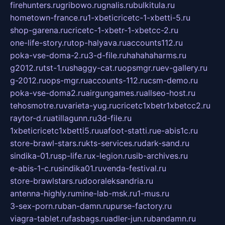
firehunters.ru
gribowo.ru
gnalis.ru
bulkitula.ru
hometown-france.ru
1-xbeticricetc-1-xbetti-5.ru
shop-garena.ru
cricetc-1-xbetr-1-xbetcc-2.ru
one-life-story.ru
top-halyava.ru
accounts112.ru
poka-vse-doma-2.ru
3-d-file.ru
hahahaharms.ru
g2012.ru
tst-1.ru
shaggy-cat.ru
opsmgr.ru
ev-gallery.ru
g-2012.ru
ops-mgr.ru
accounts-112.ru
csm-demo.ru
poka-vse-doma2.ru
airgungames.ru
allseo-host.ru
tehosmotre.ru
varieta-yug.ru
cricetc1xbetr1xbetcc2.ru
raytor-d.ru
atillagunn.ru
3d-file.ru
1xbeticricetc1xbetti5.ru
uafoot-statti.ru
e-abis1c.ru
store-brawl-stars.ru
kts-services.ru
dark-sand.ru
sindika-01.ru
sp-life.ru
x-legion.ru
sib-archives.ru
e-abis-1-c.ru
sindika01.ru
venda-festival.ru
store-brawlstars.ru
dooraleksandria.ru
antenna-highly.ru
mine-lab-msk.ru
1-mus.ru
3-sex-porn.ru
ban-damn.ru
purse-factory.ru
viagra-tablet.ru
fasbags.ru
adler-jun.ru
bandamn.ru