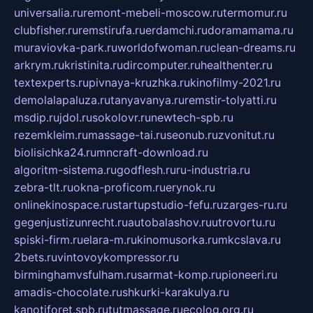
universalia.ru
remont-mebeli-moscow.ru
termomur.ru
clubfisher.ru
remstirufa.ru
erdamchi.ru
doramamama.ru
muraviovka-park.ru
worldofwoman.ru
clean-dreams.ru
arkrym.ru
kristinita.ru
dircomputer.ru
healthenter.ru
textexperts.ru
pivnaya-kruzhka.ru
kinofilmy-2021.ru
demolalapaluza.ru
tanyavanya.ru
remstir-tolyatti.ru
msdip.ru
jdol.ru
sokolovr.ru
newtech-spb.ru
rezemkleim.ru
massage-tai.ru
seonub.ru
zvonitut.ru
biolisichka24.ru
mncraft-download.ru
algoritm-sistema.ru
godflesh.ru
ru-industria.ru
zebra-tlt.ru
okna-proficom.ru
erynok.ru
onlinekinospace.ru
startupstudio-fefu.ru
zarges-ru.ru
gegenjustizunrecht.ru
autobalashov.ru
utrovortu.ru
spiski-firm.ru
elara-m.ru
kinomusorka.ru
mkcslava.ru
2bets.ru
vintovoykompressor.ru
birminghamvsfulham.ru
sarmat-komp.ru
pioneeri.ru
amadis-chocolate.ru
shkurki-karakulya.ru
kanotiforet.spb.ru
tutmassage.ru
ecolog.org.ru