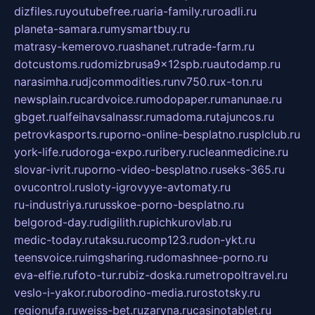
dizfiles.ru
youtubefree.ru
aria-family.ru
roadli.ru
planeta-samara.ru
mysmartbuy.ru
matrasy-kemerovo.ru
ashanet.ru
trade-farm.ru
dotcustoms.ru
domizbrusa9x12spb.ru
autodamp.ru
narasimha.ru
djcommodities.ru
nv750.ru
x-ton.ru
newsplain.ru
cardvoice.ru
modopaper.ru
manunae.ru
gbget.ru
alfeihavsalnassr.ru
madoma.ru
tajuncos.ru
petrovkasports.ru
porno-online-besplatno.ru
splclub.ru
york-life.ru
doroga-expo.ru
ribery.ru
cleanmedicine.ru
slovar-ivrit.ru
porno-video-besplatno.ru
seks-365.ru
ovucontrol.ru
sloty-igrovyye-avtomaty.ru
ru-industriya.ru
russkoe-porno-besplatno.ru
belgorod-day.ru
digilith.ru
pichkurovlab.ru
medic-today.ru
taksu.ru
comp123.ru
don-ykt.ru
teensvoice.ru
imgsharing.ru
domashnee-porno.ru
eva-elfie.ru
foto-tur.ru
biz-doska.ru
metropoltravel.ru
veslo-i-yakor.ru
borodino-media.ru
rostotsky.ru
regionufa.ru
weiss-bet.ru
zaryna.ru
casinotablet.ru