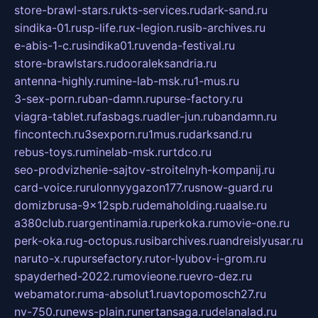
store-brawl-stars.ru
kts-services.ru
dark-sand.ru
sindika-01.ru
sp-life.ru
x-legion.ru
sib-archives.ru
e-abis-1-c.ru
sindika01.ru
venda-festival.ru
store-brawlstars.ru
dooraleksandria.ru
antenna-highly.ru
mine-lab-msk.ru
1-mus.ru
3-sex-porn.ru
ban-damn.ru
purse-factory.ru
viagra-tablet.ru
fasbags.ru
adler-jun.ru
bandamn.ru
fincontech.ru
3sexporn.ru
1mus.ru
darksand.ru
rebus-toys.ru
minelab-msk.ru
rtdco.ru
seo-prodvizhenie-sajtov-stroitelnyh-kompanij.ru
card-voice.ru
rulonnyygazon177.ru
snow-guard.ru
domizbrusa-9x12spb.ru
demaholding.ru
aalse.ru
a380club.ru
argentinamia.ru
perkoka.ru
movie-one.ru
perk-oka.ru
g-octopus.ru
sibarchives.ru
andreislyusar.ru
naruto-x.ru
pursefactory.ru
tor-lyubov-i-grom.ru
spayderhed-2022.ru
movieone.ru
evro-dez.ru
webamator.ru
ma-absolut1.ru
avtopomosch27.ru
nv-750.ru
news-plain.ru
nertansaga.ru
delanalad.ru