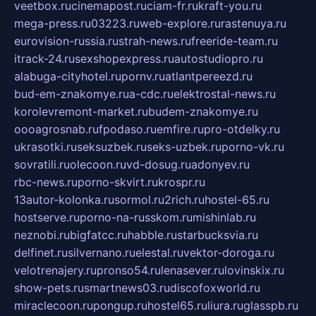
veetbox.ru
cinemapost.ru
ciam-fr.ru
kraft-you.ru
mega-press.ru
03223.ru
web-explore.ru
rastenuya.ru
eurovision-russia.ru
strah-news.ru
freeride-team.ru
itrack-24.ru
sexshopexpress.ru
autostudiopro.ru
alabuga-cityhotel.ru
pornv.ru
atlantpereezd.ru
bud-em-znakomye.ru
a-cdc.ru
elektrostal-news.ru
korolevremont-market.ru
budem-znakomye.ru
oooagrosnab.ru
fpodaso.ru
emfire.ru
pro-otdelky.ru
ukrasotki.ru
seksuzbek.ru
seks-uzbek.ru
porno-vk.ru
sovratili.ru
olecoon.ru
vd-dosug.ru
adonyev.ru
rbc-news.ru
porno-skvirt.ru
krospr.ru
13autor-kolonka.ru
sormol.ru
2rich.ru
hostel-65.ru
hostserve.ru
porno-na-russkom.ru
mishinlab.ru
neznobi.ru
bigfatcc.ru
habble.ru
starbucksvia.ru
delfinet.ru
silvernano.ru
elestal.ru
vektor-doroga.ru
velotrenajery.ru
pronso54.ru
lenasever.ru
lovinskix.ru
show-pets.ru
smartnews03.ru
discofoxworld.ru
miraclecoon.ru
pongup.ru
hostel65.ru
liura.ru
glasspb.ru