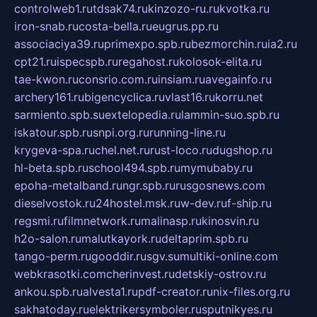
controlweb1.ru
tdsak74.ru
kinzozo-ru.ru
kvotka.ru
iron-snab.ru
costa-bella.ru
eugrus.pp.ru
associaciya39.ru
primexpo.spb.ru
bezmorchin.ru
ia2.ru
cpt21.ru
ispecspb.ru
regahost.ru
kolosok-elita.ru
tae-kwon.ru
consrio.com.ru
insiam.ru
avegainfo.ru
archery161.ru
bigencyclica.ru
vlast16.ru
korru.net
sarmiento.spb.su
extelopedia.ru
lammin-suo.spb.ru
iskatour.spb.ru
snpi.org.ru
running-line.ru
krygeva-spa.ru
chel.net.ru
rust-loco.ru
dugshop.ru
hl-beta.spb.ru
school494.spb.ru
mymubaby.ru
epoha-metalband.ru
ngr.spb.ru
rusgosnews.com
dieselvostok.ru
24hostel.msk.ru
w-dev.ru
f-ship.ru
regsmi.ru
filmnetwork.ru
malinasp.ru
kinosvin.ru
h2o-salon.ru
malutkayork.ru
deltaprim.spb.ru
tango-perm.ru
gooddir.ru
sgv.su
multiki-online.com
webkrasotki.com
cherinvest.ru
detskiy-ostrov.ru
ankou.spb.ru
alvesta1.ru
pdf-creator.ru
nix-files.org.ru
sakhatoday.ru
elektrikersymboler.ru
sputnikyes.ru