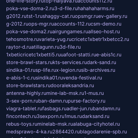
one-life-story.ru
top-halyava.ru
accounts112.ru
poka-vse-doma-2.ru
3-d-file.ru
hahahaharms.ru
g2012.ru
tst-1.ru
shaggy-cat.ru
opsmgr.ru
ev-gallery.ru
g-2012.ru
ops-mgr.ru
accounts-112.ru
csm-demo.ru
poka-vse-doma2.ru
airgungames.ru
allseo-host.ru
tehosmotre.ru
varieta-yug.ru
cricetc1xbetr1xbetcc2.ru
raytor-d.ru
atillagunn.ru
3d-file.ru
1xbeticricetc1xbetti5.ru
uafoot-statti.ru
e-abis1c.ru
store-brawl-stars.ru
kts-services.ru
dark-sand.ru
sindika-01.ru
sp-life.ru
x-legion.ru
sib-archives.ru
e-abis-1-c.ru
sindika01.ru
venda-festival.ru
store-brawlstars.ru
dooraleksandria.ru
antenna-highly.ru
mine-lab-msk.ru
1-mus.ru
3-sex-porn.ru
ban-damn.ru
purse-factory.ru
viagra-tablet.ru
fasbags.ru
adler-jun.ru
bandamn.ru
fincontech.ru
3sexporn.ru
1mus.ru
darksand.ru
rebus-toys.ru
minelab-msk.ru
alabuga-cityhotel.ru
medsprawo-4-ka.ru
2864420.ru
blagodarenie-spb.ru