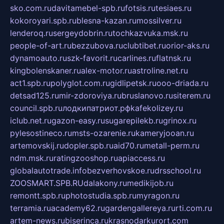
sko.com.ru
davitamebel-spb.ru
fotsis.ru
tesiaes.ru
kokoroyari.spb.ru
blesna-kazan.ru
mossilver.ru
lenderoq.ru
sergeydobrin.ru
tochkazvuka.msk.ru
people-of-art.ru
bezzubova.ru
clubtibet.ru
orior-aks.ru
dynamoauto.ru
szk-favorit.ru
carlines.ru
flatnsk.ru
kingbolenskaner.ru
alex-motor.ru
astroline.net.ru
act1.spb.ru
polyglot.com.ru
gidlipetsk.ru
ooo-driada.ru
detsad125.ru
mir-zdoroviya.ru
bruslanovo.ru
siterem.ru
council.spb.ru
лодкипатриот.рф
kafekolizey.ru
iclub.net.ru
gazon-easy.ru
sugarepilekb.ru
grinox.ru
pylesostineco.ru
msts-ozarenie.ru
kameryjooan.ru
artemovskij.ru
dopler.spb.ru
aid70.ru
metall-perm.ru
ndm.msk.ru
ratingzooshop.ru
apiaccess.ru
globalautotrade.info
bezverhovskoe.ru
drsschool.ru
ZOOSMART.SPB.RU
dalakony.ru
medikijob.ru
remontt.spb.ru
photostudia.spb.ru
myragon.ru
terramia.ru
academy62.ru
gardengallereya.ru
rti.com.ru
artem-news.ru
biserinca.ru
krasnodarkurort.com