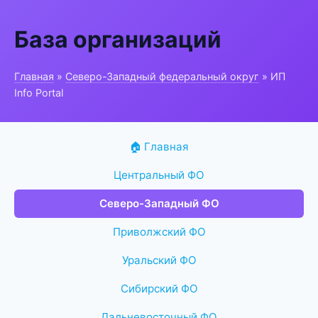
База организаций
Главная
»
Северо-Западный федеральный округ
» ИП
Info Portal
🏠 Главная
Центральный ФО
Северо-Западный ФО
Приволжский ФО
Уральский ФО
Сибирский ФО
Дальневосточный ФО