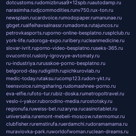
dotcustoms.ru
domizbrusa9x12spb.ru
autodamp.ru
narasimha.ru
djcommodities.ru
nv750.ru
x-ton.ru
newsplain.ru
cardvoice.ru
modopaper.ru
manunae.ru
gbget.ru
alfeihavsalnassr.ru
madoma.ru
tajuncos.ru
petrovkasports.ru
porno-online-besplatno.ru
splclub.ru
york-life.ru
doroga-expo.ru
ribery.ru
cleanmedicine.ru
slovar-ivrit.ru
porno-video-besplatno.ru
seks-365.ru
ovucontrol.ru
sloty-igrovyye-avtomaty.ru
ru-industriya.ru
russkoe-porno-besplatno.ru
belgorod-day.ru
digilith.ru
pichkurovlab.ru
medic-today.ru
taksu.ru
comp123.ru
don-ykt.ru
teensvoice.ru
imgsharing.ru
domashnee-porno.ru
eva-elfie.ru
foto-tur.ru
biz-doska.ru
metropoltravel.ru
veslo-i-yakor.ru
borodino-media.ru
rostotsky.ru
regionufa.ru
weiss-bet.ru
zaryna.ru
casinotablet.ru
universalia.ru
remont-mebeli-moscow.ru
termomur.ru
clubfisher.ru
remstirufa.ru
erdamchi.ru
doramamama.ru
muraviovka-park.ru
worldofwoman.ru
clean-dreams.ru