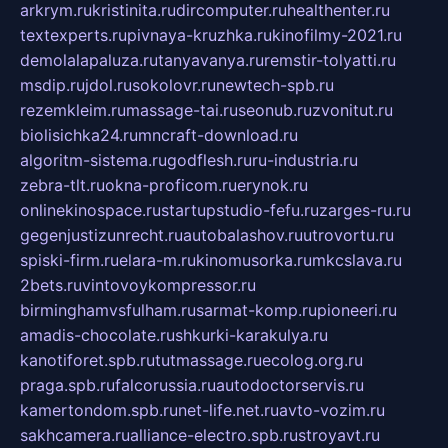
arkrym.ru
kristinita.ru
dircomputer.ru
healthenter.ru
textexperts.ru
pivnaya-kruzhka.ru
kinofilmy-2021.ru
demolalapaluza.ru
tanyavanya.ru
remstir-tolyatti.ru
msdip.ru
jdol.ru
sokolovr.ru
newtech-spb.ru
rezemkleim.ru
massage-tai.ru
seonub.ru
zvonitut.ru
biolisichka24.ru
mncraft-download.ru
algoritm-sistema.ru
godflesh.ru
ru-industria.ru
zebra-tlt.ru
okna-proficom.ru
erynok.ru
onlinekinospace.ru
startupstudio-fefu.ru
zarges-ru.ru
gegenjustizunrecht.ru
autobalashov.ru
utrovortu.ru
spiski-firm.ru
elara-m.ru
kinomusorka.ru
mkcslava.ru
2bets.ru
vintovoykompressor.ru
birminghamvsfulham.ru
sarmat-komp.ru
pioneeri.ru
amadis-chocolate.ru
shkurki-karakulya.ru
kanotiforet.spb.ru
tutmassage.ru
ecolog.org.ru
praga.spb.ru
falcorussia.ru
autodoctorservis.ru
kamertondom.spb.ru
net-life.net.ru
avto-vozim.ru
sakhcamera.ru
alliance-electro.spb.ru
stroyavt.ru