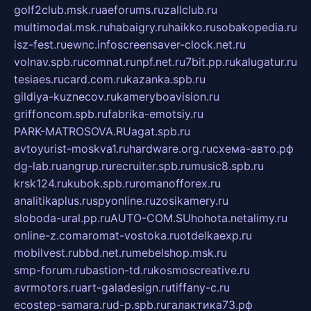
golf2club.msk.ru
aeforums.ru
zallclub.ru
multimodal.msk.ru
habaigry.ru
haikko.ru
sobakopedia.ru
isz-fest.ru
ewnc.info
screensaver-clock.net.ru
volnav.spb.ru
comnat.ru
npf.net.ru
7bit.pp.ru
kalugatur.ru
tesiaes.ru
card.com.ru
kazanka.spb.ru
gildiya-kuznecov.ru
kameryboavision.ru
griffoncom.spb.ru
fabrika-emotsiy.ru
PARK-MATROSOVA.RU
agat.spb.ru
avtoyurist-moskva1.ru
hardware.org.ru
схема-авто.рф
dg-lab.ru
angrup.ru
recruiter.spb.ru
music8.spb.ru
krsk124.ru
kubok.spb.ru
romanofforex.ru
analitikaplus.ru
spyonline.ru
zosikamery.ru
sloboda-ural.pp.ru
AUTO-COM.SU
hohota.net
alimy.ru
online-z.com
aromat-vostoka.ru
otdelkaexp.ru
mobilvest.ru
bbd.net.ru
mebelshop.msk.ru
smp-forum.ru
bastion-td.ru
kosmoscreative.ru
avrmotors.ru
art-galadesign.ru
tiffany-c.ru
ecostep-samara.ru
d-p.spb.ru
галактика73.рф