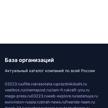
База организаций
Актуальный каталог компаний по всей России
03223.ru
ufille.ru
krasotata.ru
prazdnikdushi.ru
veetbox.ru
cinemapost.ru
ciam-fr.ru
kraft-you.ru
mega-press.ru
03223.ru
web-explore.ru
rastenuya.ru
eurovision-russia.ru
strah-news.ru
freeride-team.ru