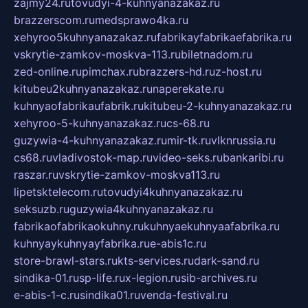
zajmy24.ru
tovudyi-4-kuhnyanazakaz.ru
brazzerscom.ru
medsprawo4ka.ru
xehyroo5kuhnyanazakaz.ru
fabrikayfabrikaefabrika.ru
vskrytie-zamkov-moskva-113.ru
biletnadom.ru
zed-online.ru
pimchax.ru
brazzers-hd.ru
z-host.ru
kitubeu2kuhnyanazakaz.ru
naperekate.ru
kuhnyaofabrikaufabrik.ru
kitubeu-2-kuhnyanazakaz.ru
xehyroo-5-kuhnyanazakaz.ru
cs-68.ru
guzywia-4-kuhnyanazakaz.ru
mir-tk.ru
vlknrussia.ru
cs68.ru
vladivostok-map.ru
video-seks.ru
bankaribi.ru
raszar.ru
vskrytie-zamkov-moskva113.ru
lipetsktelecom.ru
tovudyi4kuhnyanazakaz.ru
seksuzb.ru
guzywia4kuhnyanazakaz.ru
fabrikaofabrikaokuhny.ru
kuhnyaekuhnyaafabrika.ru
kuhnyaykuhnyayfabrika.ru
e-abis1c.ru
store-brawl-stars.ru
kts-services.ru
dark-sand.ru
sindika-01.ru
sp-life.ru
x-legion.ru
sib-archives.ru
e-abis-1-c.ru
sindika01.ru
venda-festival.ru