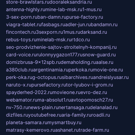
store-brawlstars.ru
dooraleksandria.ru
antenna-highly.ru
mine-lab-msk.ru
1-mus.ru
3-sex-porn.ru
ban-damn.ru
purse-factory.ru
viagra-tablet.ru
fasbags.ru
adler-jun.ru
bandamn.ru
fincontech.ru
3sexporn.ru
1mus.ru
darksand.ru
rebus-toys.ru
minelab-msk.ru
rtdco.ru
seo-prodvizhenie-sajtov-stroitelnyh-kompanij.ru
card-voice.ru
rulonnyygazon177.ru
snow-guard.ru
domizbrusa-9x12spb.ru
demaholding.ru
aalse.ru
a380club.ru
argentinamia.ru
perkoka.ru
movie-one.ru
perk-oka.ru
g-octopus.ru
sibarchives.ru
andreislyusar.ru
naruto-x.ru
pursefactory.ru
tor-lyubov-i-grom.ru
spayderhed-2022.ru
movieone.ru
evro-dez.ru
webamator.ru
ma-absolut1.ru
avtopomosch27.ru
nv-750.ru
news-plain.ru
nertansaga.ru
delanalad.ru
dizfiles.ru
youtubefree.ru
aria-family.ru
roadli.ru
planeta-samara.ru
mysmartbuy.ru
matrasy-kemerovo.ru
ashanet.ru
trade-farm.ru