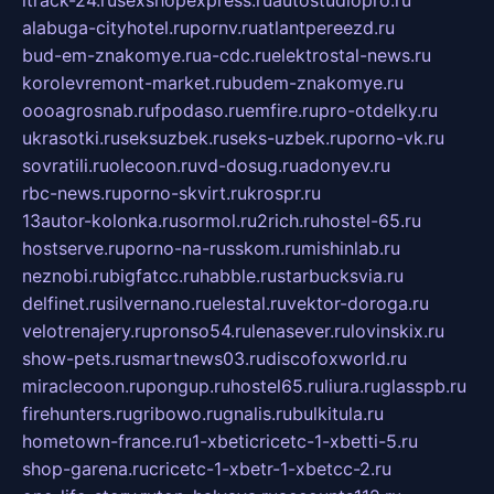
itrack-24.ru
sexshopexpress.ru
autostudiopro.ru
alabuga-cityhotel.ru
pornv.ru
atlantpereezd.ru
bud-em-znakomye.ru
a-cdc.ru
elektrostal-news.ru
korolevremont-market.ru
budem-znakomye.ru
oooagrosnab.ru
fpodaso.ru
emfire.ru
pro-otdelky.ru
ukrasotki.ru
seksuzbek.ru
seks-uzbek.ru
porno-vk.ru
sovratili.ru
olecoon.ru
vd-dosug.ru
adonyev.ru
rbc-news.ru
porno-skvirt.ru
krospr.ru
13autor-kolonka.ru
sormol.ru
2rich.ru
hostel-65.ru
hostserve.ru
porno-na-russkom.ru
mishinlab.ru
neznobi.ru
bigfatcc.ru
habble.ru
starbucksvia.ru
delfinet.ru
silvernano.ru
elestal.ru
vektor-doroga.ru
velotrenajery.ru
pronso54.ru
lenasever.ru
lovinskix.ru
show-pets.ru
smartnews03.ru
discofoxworld.ru
miraclecoon.ru
pongup.ru
hostel65.ru
liura.ru
glasspb.ru
firehunters.ru
gribowo.ru
gnalis.ru
bulkitula.ru
hometown-france.ru
1-xbeticricetc-1-xbetti-5.ru
shop-garena.ru
cricetc-1-xbetr-1-xbetcc-2.ru