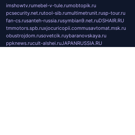
imshowtv.ru
mebel-v-tule.ru
mobtopik.ru
pcsecurity.net.ru
tool-sib.ru
multimetrunit.ru
sp-tour.ru
fan-cs.ru
santeh-russia.ru
symbian9.net.ru
DSHAIR.RU
tmmotors.spb.ru
xjocuricopii.com
musavtomat.msk.ru
obustrojdom.ru
sovetcik.ru
ybaranovskaya.ru
ppknews.ru
cult-alshei.ru
JAPANRUSSIA.RU
proekciyamebel.ru
imper-finans.ru
rim.org.ru
glamourai.ru
brassminus.ru
zabor-pro.ru
ftn.pp.ru
dorogoe58.ru
laimengpacker.ru
kuzova-zapchasti.ru
sageerp.ru
taxodrom.ru
dsrazvitie.ru
hardcity.net.ru
ratinghomegames.ru
topservice25.ru
gubernyan.ru
gtglasslined.ru
ii4.ru
tssport.spb.ru
andorra24.com
blackwallstreet.ru
oboimos.ru
optim-doors.com.ru
ikuch.ru
nycr.org.ru
npa21.ru
vremya-ch.spb.ru
desert000.ru
ivtorgi.ru
ifiori.ru
catalog-statei.ru
dcv.org.ru
spetsmaster174.ru
ipkameryhiseeu.ru
dum26.ru
ruspol.spb.ru
fr-opendp.ru
kam-solnyshko.ru
cheyenne-arapaho.ru
sevzapmetal.spb.ru