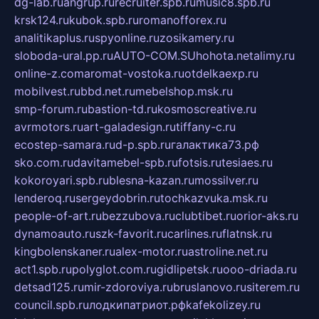
dg-lab.ru
angrup.ru
recruiter.spb.ru
music8.spb.ru
krsk124.ru
kubok.spb.ru
romanofforex.ru
analitikaplus.ru
spyonline.ru
zosikamery.ru
sloboda-ural.pp.ru
AUTO-COM.SU
hohota.net
alimy.ru
online-z.com
aromat-vostoka.ru
otdelkaexp.ru
mobilvest.ru
bbd.net.ru
mebelshop.msk.ru
smp-forum.ru
bastion-td.ru
kosmoscreative.ru
avrmotors.ru
art-galadesign.ru
tiffany-c.ru
ecostep-samara.ru
d-p.spb.ru
галактика73.рф
sko.com.ru
davitamebel-spb.ru
fotsis.ru
tesiaes.ru
kokoroyari.spb.ru
blesna-kazan.ru
mossilver.ru
lenderoq.ru
sergeydobrin.ru
tochkazvuka.msk.ru
people-of-art.ru
bezzubova.ru
clubtibet.ru
orior-aks.ru
dynamoauto.ru
szk-favorit.ru
carlines.ru
flatnsk.ru
kingbolenskaner.ru
alex-motor.ru
astroline.net.ru
act1.spb.ru
polyglot.com.ru
gidlipetsk.ru
ooo-driada.ru
detsad125.ru
mir-zdoroviya.ru
bruslanovo.ru
siterem.ru
council.spb.ru
лодкипатриот.рф
kafekolizey.ru