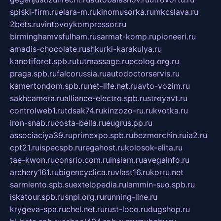
spiski-firm.ru
elara-m.ru
kinomusorka.ru
mkcslava.ru
2bets.ru
vintovoykompressor.ru
birminghamvsfulham.ru
sarmat-komp.ru
pioneeri.ru
amadis-chocolate.ru
shkurki-karakulya.ru
kanotiforet.spb.ru
tutmassage.ru
ecolog.org.ru
praga.spb.ru
falcorussia.ru
autodoctorservis.ru
kamertondom.spb.ru
net-life.net.ru
avto-vozim.ru
sakhcamera.ru
alliance-electro.spb.ru
stroyavt.ru
controlweb1.ru
tdsak74.ru
kinzozo-ru.ru
kvotka.ru
iron-snab.ru
costa-bella.ru
eugrus.pp.ru
associaciya39.ru
primexpo.spb.ru
bezmorchin.ru
ia2.ru
cpt21.ru
ispecspb.ru
regahost.ru
kolosok-elita.ru
tae-kwon.ru
consrio.com.ru
insiam.ru
avegainfo.ru
archery161.ru
bigencyclica.ru
vlast16.ru
korru.net
sarmiento.spb.su
extelopedia.ru
lammin-suo.spb.ru
iskatour.spb.ru
snpi.org.ru
running-line.ru
krygeva-spa.ru
chel.net.ru
rust-loco.ru
dugshop.ru