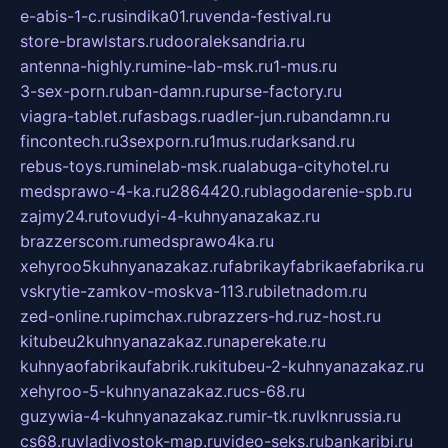
e-abis-1-c.ru
sindika01.ru
venda-festival.ru
store-brawlstars.ru
dooraleksandria.ru
antenna-highly.ru
mine-lab-msk.ru
1-mus.ru
3-sex-porn.ru
ban-damn.ru
purse-factory.ru
viagra-tablet.ru
fasbags.ru
adler-jun.ru
bandamn.ru
fincontech.ru
3sexporn.ru
1mus.ru
darksand.ru
rebus-toys.ru
minelab-msk.ru
alabuga-cityhotel.ru
medsprawo-4-ka.ru
2864420.ru
blagodarenie-spb.ru
zajmy24.ru
tovudyi-4-kuhnyanazakaz.ru
brazzerscom.ru
medsprawo4ka.ru
xehyroo5kuhnyanazakaz.ru
fabrikayfabrikaefabrika.ru
vskrytie-zamkov-moskva-113.ru
biletnadom.ru
zed-online.ru
pimchax.ru
brazzers-hd.ru
z-host.ru
kitubeu2kuhnyanazakaz.ru
naperekate.ru
kuhnyaofabrikaufabrik.ru
kitubeu-2-kuhnyanazakaz.ru
xehyroo-5-kuhnyanazakaz.ru
cs-68.ru
guzywia-4-kuhnyanazakaz.ru
mir-tk.ru
vlknrussia.ru
cs68.ru
vladivostok-map.ru
video-seks.ru
bankaribi.ru