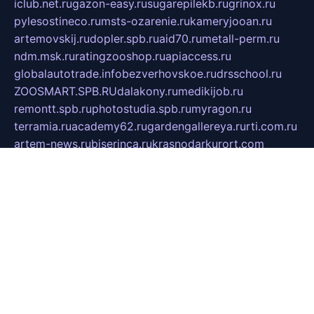
iclub.net.ru
gazon-easy.ru
sugarepilekb.ru
grinox.ru
pylesostineco.ru
msts-ozarenie.ru
kameryjooan.ru
artemovskij.ru
dopler.spb.ru
aid70.ru
metall-perm.ru
ndm.msk.ru
ratingzooshop.ru
apiaccess.ru
globalautotrade.info
bezverhovskoe.ru
drsschool.ru
ZOOSMART.SPB.RU
dalakony.ru
medikijob.ru
remontt.spb.ru
photostudia.spb.ru
myragon.ru
terramia.ru
academy62.ru
gardengallereya.ru
rti.com.ru
artem-news.ru
biserinca.ru
krasnodarkurort.com
imshowtv.ru
mebel-v-tule.ru
mobtopik.ru
pcsecurity.net.ru
tool-sib.ru
multimetrunit.ru
sp-tour.ru
fan-cs.ru
santeh-russia.ru
symbian9.net.ru
DSHAIR.RU
tmmotors.spb.ru
xjocuricopii.com
musavtomat.msk.ru
obustrojdom.ru
sovetcik.ru
ybaranovskaya.ru
ppknews.ru
cult-alshei.ru
JAPANRUSSIA.RU
proekciyamebel.ru
imper-finans.ru
rim.org.ru
glamourai.ru
brassminus.ru
zabor-pro.ru
ftn.pp.ru
dorogoe58.ru
laimengpacker.ru
kuzova-zapchasti.ru