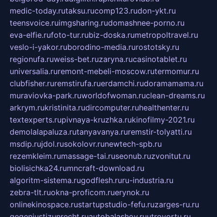
medic-today.ru
taksu.ru
comp123.ru
don-ykt.ru
teensvoice.ru
imgsharing.ru
domashnee-porno.ru
eva-elfie.ru
foto-tur.ru
biz-doska.ru
metropoltravel.ru
veslo-i-yakor.ru
borodino-media.ru
rostotsky.ru
regionufa.ru
weiss-bet.ru
zaryna.ru
casinotablet.ru
universalia.ru
remont-mebeli-moscow.ru
termomur.ru
clubfisher.ru
remstirufa.ru
erdamchi.ru
doramamama.ru
muraviovka-park.ru
worldofwoman.ru
clean-dreams.ru
arkrym.ru
kristinita.ru
dircomputer.ru
healthenter.ru
textexperts.ru
pivnaya-kruzhka.ru
kinofilmy-2021.ru
demolalapaluza.ru
tanyavanya.ru
remstir-tolyatti.ru
msdip.ru
jdol.ru
sokolovr.ru
newtech-spb.ru
rezemkleim.ru
massage-tai.ru
seonub.ru
zvonitut.ru
biolisichka24.ru
mncraft-download.ru
algoritm-sistema.ru
godflesh.ru
ru-industria.ru
zebra-tlt.ru
okna-proficom.ru
erynok.ru
onlinekinospace.ru
startupstudio-fefu.ru
zarges-ru.ru
gegenjustizunrecht.ru
autobalashov.ru
utrovortu.ru