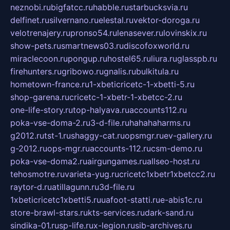
neznobi.ru
bigfatcc.ru
habble.ru
starbucksvia.ru
delfinet.ru
silvernano.ru
elestal.ru
vektor-doroga.ru
velotrenajery.ru
pronso54.ru
lenasever.ru
lovinskix.ru
show-pets.ru
smartnews03.ru
discofoxworld.ru
miraclecoon.ru
pongup.ru
hostel65.ru
liura.ru
glasspb.ru
firehunters.ru
gribowo.ru
gnalis.ru
bulkitula.ru
hometown-france.ru
1-xbeticricetc-1-xbetti-5.ru
shop-garena.ru
cricetc-1-xbetr-1-xbetcc-2.ru
one-life-story.ru
top-halyava.ru
accounts112.ru
poka-vse-doma-2.ru
3-d-file.ru
hahahaharms.ru
g2012.ru
tst-1.ru
shaggy-cat.ru
opsmgr.ru
ev-gallery.ru
g-2012.ru
ops-mgr.ru
accounts-112.ru
csm-demo.ru
poka-vse-doma2.ru
airgungames.ru
allseo-host.ru
tehosmotre.ru
varieta-yug.ru
cricetc1xbetr1xbetcc2.ru
raytor-d.ru
atillagunn.ru
3d-file.ru
1xbeticricetc1xbetti5.ru
uafoot-statti.ru
e-abis1c.ru
store-brawl-stars.ru
kts-services.ru
dark-sand.ru
sindika-01.ru
sp-life.ru
x-legion.ru
sib-archives.ru