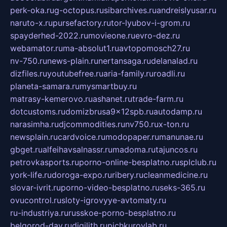
perk-oka.ru
g-octopus.ru
sibarchives.ru
andreislyusar.ru
naruto-x.ru
pursefactory.ru
tor-lyubov-i-grom.ru
spayderhed-2022.ru
movieone.ru
evro-dez.ru
webamator.ru
ma-absolut1.ru
avtopomosch27.ru
nv-750.ru
news-plain.ru
nertansaga.ru
delanalad.ru
dizfiles.ru
youtubefree.ru
aria-family.ru
roadli.ru
planeta-samara.ru
mysmartbuy.ru
matrasy-kemerovo.ru
ashanet.ru
trade-farm.ru
dotcustoms.ru
domizbrusa9x12spb.ru
autodamp.ru
narasimha.ru
djcommodities.ru
nv750.ru
x-ton.ru
newsplain.ru
cardvoice.ru
modopaper.ru
manunae.ru
gbget.ru
alfeihavsalnassr.ru
madoma.ru
tajuncos.ru
petrovkasports.ru
porno-online-besplatno.ru
splclub.ru
york-life.ru
doroga-expo.ru
ribery.ru
cleanmedicine.ru
slovar-ivrit.ru
porno-video-besplatno.ru
seks-365.ru
ovucontrol.ru
sloty-igrovyye-avtomaty.ru
ru-industriya.ru
russkoe-porno-besplatno.ru
belgorod-day.ru
digilith.ru
pichkurovlab.ru