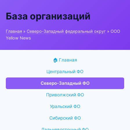
База организаций
Главная
»
Северо-Западный федеральный округ
» ООО
Yellow News
🏠 Главная
Центральный ФО
Северо-Западный ФО
Приволжский ФО
Уральский ФО
Сибирский ФО
Дальневосточный ФО