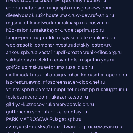
hl-beta.spb.ru
school494.spb.ru
mymubaby.ru
epoha-metalband.ru
ngr.spb.ru
rusgosnews.com
dieselvostok.ru
24hostel.msk.ru
w-dev.ru
f-ship.ru
regsmi.ru
filmnetwork.ru
malinasp.ru
kinosvin.ru
h2o-salon.ru
malutkayork.ru
deltaprim.spb.ru
tango-perm.ru
gooddir.ru
sgv.su
multiki-online.com
webkrasotki.com
cherinvest.ru
detskiy-ostrov.ru
ankou.spb.ru
alvesta1.ru
pdf-creator.ru
nix-files.org.ru
sakhatoday.ru
elektrikersymboler.ru
sputnikyes.ru
golf2club.msk.ru
aeforums.ru
zallclub.ru
multimodal.msk.ru
habaigry.ru
haikko.ru
sobakopedia.ru
isz-fest.ru
ewnc.info
screensaver-clock.net.ru
volnav.spb.ru
comnat.ru
npf.net.ru
7bit.pp.ru
kalugatur.ru
tesiaes.ru
card.com.ru
kazanka.spb.ru
gildiya-kuznecov.ru
kameryboavision.ru
griffoncom.spb.ru
fabrika-emotsiy.ru
PARK-MATROSOVA.RU
agat.spb.ru
avtoyurist-moskva1.ru
hardware.org.ru
схема-авто.рф