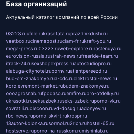
База организаций
Актуальный каталог компаний по всей России
03223.ru
ufille.ru
krasotata.ru
prazdnikdushi.ru
veetbox.ru
cinemapost.ru
ciam-fr.ru
kraft-you.ru
mega-press.ru
03223.ru
web-explore.ru
rastenuya.ru
eurovision-russia.ru
strah-news.ru
freeride-team.ru
itrack-24.ru
sexshopexpress.ru
autostudiopro.ru
alabuga-cityhotel.ru
pornv.ru
atlantpereezd.ru
bud-em-znakomye.ru
a-cdc.ru
elektrostal-news.ru
korolevremont-market.ru
budem-znakomye.ru
oooagrosnab.ru
fpodaso.ru
emfire.ru
pro-otdelky.ru
ukrasotki.ru
seksuzbek.ru
seks-uzbek.ru
porno-vk.ru
sovratili.ru
olecoon.ru
vd-dosug.ru
adonyev.ru
rbc-news.ru
porno-skvirt.ru
krospr.ru
13autor-kolonka.ru
sormol.ru
2rich.ru
hostel-65.ru
hostserve.ru
porno-na-russkom.ru
mishinlab.ru