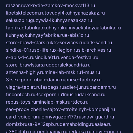
raszar.ru
vskrytie-zamkov-moskva113.ru
lipetsktelecom.ru
tovudyi4kuhnyanazakaz.ru
seksuzb.ru
guzywia4kuhnyanazakaz.ru
fabrikaofabrikaokuhny.ru
kuhnyaekuhnyaafabrika.ru
kuhnyaykuhnyayfabrika.ru
e-abis1c.ru
store-brawl-stars.ru
kts-services.ru
dark-sand.ru
sindika-01.ru
sp-life.ru
x-legion.ru
sib-archives.ru
e-abis-1-c.ru
sindika01.ru
venda-festival.ru
store-brawlstars.ru
dooraleksandria.ru
antenna-highly.ru
mine-lab-msk.ru
1-mus.ru
3-sex-porn.ru
ban-damn.ru
purse-factory.ru
viagra-tablet.ru
fasbags.ru
adler-jun.ru
bandamn.ru
fincontech.ru
3sexporn.ru
1mus.ru
darksand.ru
rebus-toys.ru
minelab-msk.ru
rtdco.ru
seo-prodvizhenie-sajtov-stroitelnyh-kompanij.ru
card-voice.ru
rulonnyygazon177.ru
snow-guard.ru
domizbrusa-9x12spb.ru
demaholding.ru
aalse.ru
a380club.ru
argentinamia.ru
perkoka.ru
movie-one.ru