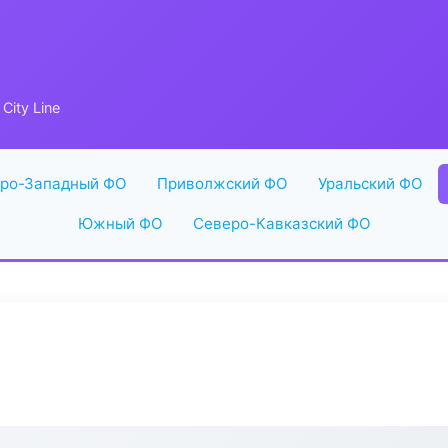
City Line
ро-Западный ФО
Приволжский ФО
Уральский ФО
Южный ФО
Северо-Кавказский ФО