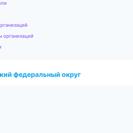
ели
организаций
цы организаций
и
ский федеральный округ