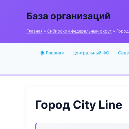
База организаций
Главная
»
Сибирский федеральный округ
» Город 
🏠 Главная
Центральный ФО
Севе
Город City Line