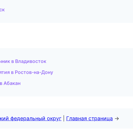
ск
очник в Владивосток
ятия в Ростов-на-Дону
 в Абакан
ский федеральный округ
|
Главная страница
→