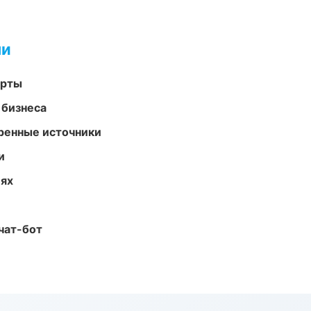
ми
арты
 бизнеса
еренные источники
и
иях
чат-бот