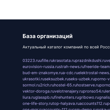
База организаций
Актуальный каталог компаний по всей Рос
03223.ru
ufille.ru
krasotata.ru
prazdnikdushi.ru
v
eurovision-russia.ru
strah-news.ru
freeride-team
bud-em-znakomye.ru
a-cdc.ru
elektrostal-news.
ukrasotki.ru
seksuzbek.ru
seks-uzbek.ru
porno-v
sormol.ru
2rich.ru
hostel-65.ru
hostserve.ru
porno
vektor-doroga.ru
velotrenajery.ru
pronso54.ru
le
liura.ru
glasspb.ru
firehunters.ru
gribowo.ru
gnalis
one-life-story.ru
top-halyava.ru
accounts112.ru
p
ops-mgr.ru
accounts-112.ru
csm-demo.ru
poka-v