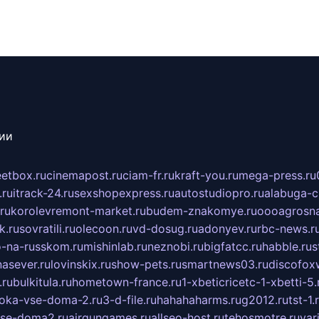
сии
eetbox.ru
cinemapost.ru
ciam-fr.ru
kraft-you.ru
mega-press.ru
.ru
itrack-24.ru
sexshopexpress.ru
autostudiopro.ru
alabuga-ci
ru
korolevremont-market.ru
budem-znakomye.ru
oooagrosna
k.ru
sovratili.ru
olecoon.ru
vd-dosug.ru
adonyev.ru
rbc-news.r
-na-russkom.ru
mishinlab.ru
neznobi.ru
bigfatcc.ru
habble.ru
s
nasever.ru
lovinskix.ru
show-pets.ru
smartnews03.ru
discofox
.ru
bulkitula.ru
hometown-france.ru
1-xbeticricetc-1-xbetti-5.
oka-vse-doma-2.ru
3-d-file.ru
hahahaharms.ru
g2012.ru
tst-1.
se-doma2.ru
airgungames.ru
allseo-host.ru
tehosmotre.ru
var