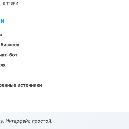
, аптеки
ми
и
 бизнеса
чат-бот
иях
еренные источники
у. Интерфейс простой.