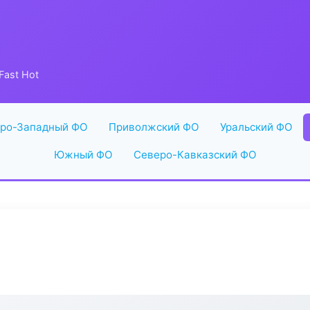
Fast Hot
ро-Западный ФО
Приволжский ФО
Уральский ФО
Южный ФО
Северо-Кавказский ФО