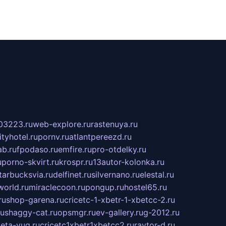
03223.ru
web-explore.ru
rastenuya.ru
tyhotel.ru
pornv.ru
atlantpereezd.ru
b.ru
fpodaso.ru
emfire.ru
pro-otdelky.ru
u
porno-skvirt.ru
krospr.ru
13autor-kolonka.ru
tarbucksvia.ru
delfinet.ru
silvernano.ru
elestal.ru
world.ru
miraclecoon.ru
pongup.ru
hostel65.ru
ru
shop-garena.ru
cricetc-1-xbetr-1-xbetcc-2.ru
ru
shaggy-cat.ru
opsmgr.ru
ev-gallery.ru
g-2012.ru
ieta-yug.ru
cricetc1xbetr1xbetcc2.ru
raytor-d.ru