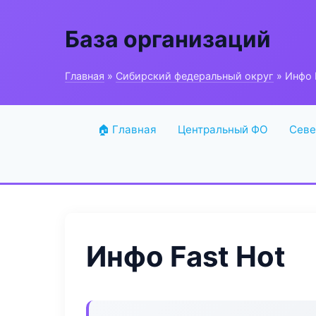
База организаций
Главная
»
Сибирский федеральный округ
» Инфо 
🏠 Главная
Центральный ФО
Севе
Инфо Fast Hot