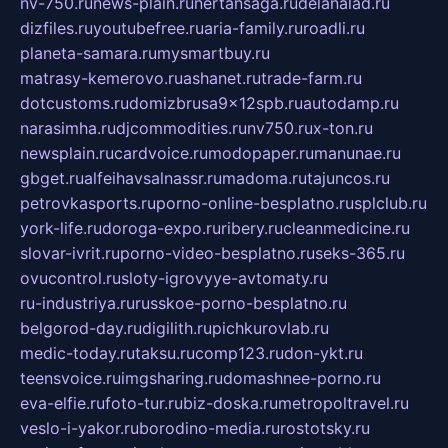
nv-750.ru
news-plain.ru
nertansaga.ru
delanalad.ru
dizfiles.ru
youtubefree.ru
aria-family.ru
roadli.ru
planeta-samara.ru
mysmartbuy.ru
matrasy-kemerovo.ru
ashanet.ru
trade-farm.ru
dotcustoms.ru
domizbrusa9x12spb.ru
autodamp.ru
narasimha.ru
djcommodities.ru
nv750.ru
x-ton.ru
newsplain.ru
cardvoice.ru
modopaper.ru
manunae.ru
gbget.ru
alfeihavsalnassr.ru
madoma.ru
tajuncos.ru
petrovkasports.ru
porno-online-besplatno.ru
splclub.ru
york-life.ru
doroga-expo.ru
ribery.ru
cleanmedicine.ru
slovar-ivrit.ru
porno-video-besplatno.ru
seks-365.ru
ovucontrol.ru
sloty-igrovyye-avtomaty.ru
ru-industriya.ru
russkoe-porno-besplatno.ru
belgorod-day.ru
digilith.ru
pichkurovlab.ru
medic-today.ru
taksu.ru
comp123.ru
don-ykt.ru
teensvoice.ru
imgsharing.ru
domashnee-porno.ru
eva-elfie.ru
foto-tur.ru
biz-doska.ru
metropoltravel.ru
veslo-i-yakor.ru
borodino-media.ru
rostotsky.ru