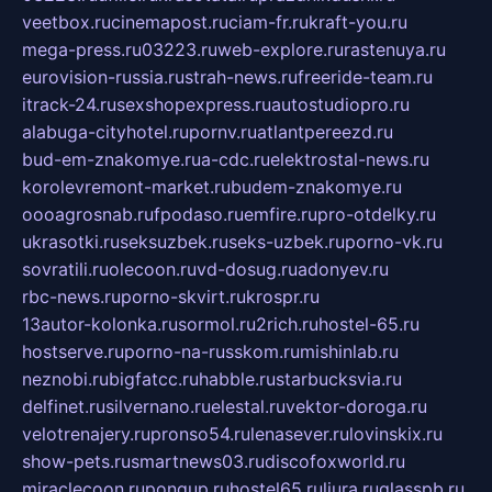
veetbox.ru
cinemapost.ru
ciam-fr.ru
kraft-you.ru
mega-press.ru
03223.ru
web-explore.ru
rastenuya.ru
eurovision-russia.ru
strah-news.ru
freeride-team.ru
itrack-24.ru
sexshopexpress.ru
autostudiopro.ru
alabuga-cityhotel.ru
pornv.ru
atlantpereezd.ru
bud-em-znakomye.ru
a-cdc.ru
elektrostal-news.ru
korolevremont-market.ru
budem-znakomye.ru
oooagrosnab.ru
fpodaso.ru
emfire.ru
pro-otdelky.ru
ukrasotki.ru
seksuzbek.ru
seks-uzbek.ru
porno-vk.ru
sovratili.ru
olecoon.ru
vd-dosug.ru
adonyev.ru
rbc-news.ru
porno-skvirt.ru
krospr.ru
13autor-kolonka.ru
sormol.ru
2rich.ru
hostel-65.ru
hostserve.ru
porno-na-russkom.ru
mishinlab.ru
neznobi.ru
bigfatcc.ru
habble.ru
starbucksvia.ru
delfinet.ru
silvernano.ru
elestal.ru
vektor-doroga.ru
velotrenajery.ru
pronso54.ru
lenasever.ru
lovinskix.ru
show-pets.ru
smartnews03.ru
discofoxworld.ru
miraclecoon.ru
pongup.ru
hostel65.ru
liura.ru
glasspb.ru