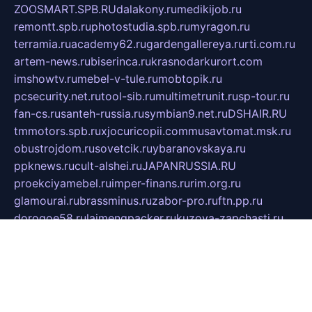
ZOOSMART.SPB.RU
dalakony.ru
medikijob.ru
remontt.spb.ru
photostudia.spb.ru
myragon.ru
terramia.ru
academy62.ru
gardengallereya.ru
rti.com.ru
artem-news.ru
biserinca.ru
krasnodarkurort.com
imshowtv.ru
mebel-v-tule.ru
mobtopik.ru
pcsecurity.net.ru
tool-sib.ru
multimetrunit.ru
sp-tour.ru
fan-cs.ru
santeh-russia.ru
symbian9.net.ru
DSHAIR.RU
tmmotors.spb.ru
xjocuricopii.com
musavtomat.msk.ru
obustrojdom.ru
sovetcik.ru
ybaranovskaya.ru
ppknews.ru
cult-alshei.ru
JAPANRUSSIA.RU
proekciyamebel.ru
imper-finans.ru
rim.org.ru
glamourai.ru
brassminus.ru
zabor-pro.ru
ftn.pp.ru
dorogoe58.ru
laimengpacker.ru
kuzova-zapchasti.ru
sageerp.ru
taxodrom.ru
dsrazvitie.ru
hardcity.net.ru
ratinghomegames.ru
topservice25.ru
gubernyan.ru
gtglasslined.ru
ii4.ru
tssport.spb.ru
andorra24.com
blackwallstreet.ru
oboimos.ru
optim-doors.com.ru
ikuch.ru
nycr.org.ru
npa21.ru
vremya-ch.spb.ru