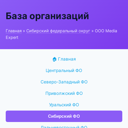
База организаций
Главная
»
Сибирский федеральный округ
» ООО Media
Expert
🏠 Главная
Центральный ФО
Северо-Западный ФО
Приволжский ФО
Уральский ФО
Сибирский ФО
Дальневосточный ФО