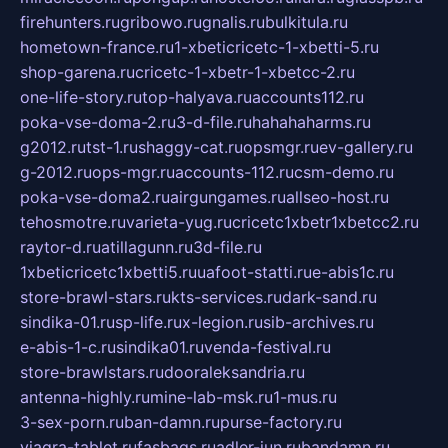
firehunters.ru
gribowo.ru
gnalis.ru
bulkitula.ru
hometown-france.ru
1-xbeticricetc-1-xbetti-5.ru
shop-garena.ru
cricetc-1-xbetr-1-xbetcc-2.ru
one-life-story.ru
top-halyava.ru
accounts112.ru
poka-vse-doma-2.ru
3-d-file.ru
hahahaharms.ru
g2012.ru
tst-1.ru
shaggy-cat.ru
opsmgr.ru
ev-gallery.ru
g-2012.ru
ops-mgr.ru
accounts-112.ru
csm-demo.ru
poka-vse-doma2.ru
airgungames.ru
allseo-host.ru
tehosmotre.ru
varieta-yug.ru
cricetc1xbetr1xbetcc2.ru
raytor-d.ru
atillagunn.ru
3d-file.ru
1xbeticricetc1xbetti5.ru
uafoot-statti.ru
e-abis1c.ru
store-brawl-stars.ru
kts-services.ru
dark-sand.ru
sindika-01.ru
sp-life.ru
x-legion.ru
sib-archives.ru
e-abis-1-c.ru
sindika01.ru
venda-festival.ru
store-brawlstars.ru
dooraleksandria.ru
antenna-highly.ru
mine-lab-msk.ru
1-mus.ru
3-sex-porn.ru
ban-damn.ru
purse-factory.ru
viagra-tablet.ru
fasbags.ru
adler-jun.ru
bandamn.ru