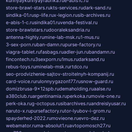
kuhnyaykuhnyayfabrika.ru
e-abis1c.ru
store-brawl-stars.ru
kts-services.ru
dark-sand.ru
sindika-01.ru
sp-life.ru
x-legion.ru
sib-archives.ru
e-abis-1-c.ru
sindika01.ru
venda-festival.ru
store-brawlstars.ru
dooraleksandria.ru
antenna-highly.ru
mine-lab-msk.ru
1-mus.ru
3-sex-porn.ru
ban-damn.ru
purse-factory.ru
viagra-tablet.ru
fasbags.ru
adler-jun.ru
bandamn.ru
fincontech.ru
3sexporn.ru
1mus.ru
darksand.ru
rebus-toys.ru
minelab-msk.ru
rtdco.ru
seo-prodvizhenie-sajtov-stroitelnyh-kompanij.ru
card-voice.ru
rulonnyygazon177.ru
snow-guard.ru
domizbrusa-9x12spb.ru
demaholding.ru
aalse.ru
a380club.ru
argentinamia.ru
perkoka.ru
movie-one.ru
perk-oka.ru
g-octopus.ru
sibarchives.ru
andreislyusar.ru
naruto-x.ru
pursefactory.ru
tor-lyubov-i-grom.ru
spayderhed-2022.ru
movieone.ru
evro-dez.ru
webamator.ru
ma-absolut1.ru
avtopomosch27.ru