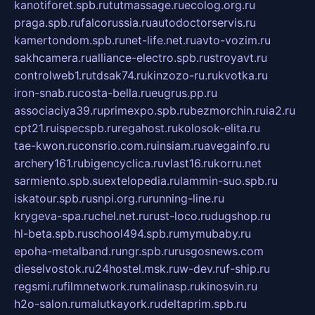
kanotiforet.spb.ru
tutmassage.ru
ecolog.org.ru
praga.spb.ru
falcorussia.ru
autodoctorservis.ru
kamertondom.spb.ru
net-life.net.ru
avto-vozim.ru
sakhcamera.ru
alliance-electro.spb.ru
stroyavt.ru
controlweb1.ru
tdsak74.ru
kinzozo-ru.ru
kvotka.ru
iron-snab.ru
costa-bella.ru
eugrus.pp.ru
associaciya39.ru
primexpo.spb.ru
bezmorchin.ru
ia2.ru
cpt21.ru
ispecspb.ru
regahost.ru
kolosok-elita.ru
tae-kwon.ru
consrio.com.ru
insiam.ru
avegainfo.ru
archery161.ru
bigencyclica.ru
vlast16.ru
korru.net
sarmiento.spb.su
extelopedia.ru
lammin-suo.spb.ru
iskatour.spb.ru
snpi.org.ru
running-line.ru
krygeva-spa.ru
chel.net.ru
rust-loco.ru
dugshop.ru
hl-beta.spb.ru
school494.spb.ru
mymubaby.ru
epoha-metalband.ru
ngr.spb.ru
rusgosnews.com
dieselvostok.ru
24hostel.msk.ru
w-dev.ru
f-ship.ru
regsmi.ru
filmnetwork.ru
malinasp.ru
kinosvin.ru
h2o-salon.ru
malutkayork.ru
deltaprim.spb.ru