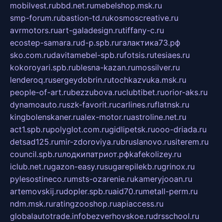
mobilvest.ru
bbd.net.ru
mebelshop.msk.ru
smp-forum.ru
bastion-td.ru
kosmoscreative.ru
avrmotors.ru
art-galadesign.ru
tiffany-c.ru
ecostep-samara.ru
d-p.spb.ru
галактика73.рф
sko.com.ru
davitamebel-spb.ru
fotsis.ru
tesiaes.ru
kokoroyari.spb.ru
blesna-kazan.ru
mossilver.ru
lenderoq.ru
sergeydobrin.ru
tochkazvuka.msk.ru
people-of-art.ru
bezzubova.ru
clubtibet.ru
orior-aks.ru
dynamoauto.ru
szk-favorit.ru
carlines.ru
flatnsk.ru
kingbolenskaner.ru
alex-motor.ru
astroline.net.ru
act1.spb.ru
polyglot.com.ru
gidlipetsk.ru
ooo-driada.ru
detsad125.ru
mir-zdoroviya.ru
bruslanovo.ru
siterem.ru
council.spb.ru
лодкипатриот.рф
kafekolizey.ru
iclub.net.ru
gazon-easy.ru
sugarepilekb.ru
grinox.ru
pylesostineco.ru
msts-ozarenie.ru
kameryjooan.ru
artemovskij.ru
dopler.spb.ru
aid70.ru
metall-perm.ru
ndm.msk.ru
ratingzooshop.ru
apiaccess.ru
globalautotrade.info
bezverhovskoe.ru
drsschool.ru