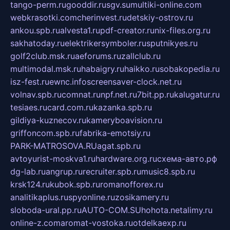
tango-perm.ru
gooddir.ru
sgv.su
multiki-online.com
webkrasotki.com
cherinvest.ru
detskiy-ostrov.ru
ankou.spb.ru
alvesta1.ru
pdf-creator.ru
nix-files.org.ru
sakhatoday.ru
elektrikersymboler.ru
sputnikyes.ru
golf2club.msk.ru
aeforums.ru
zallclub.ru
multimodal.msk.ru
habaigry.ru
haikko.ru
sobakopedia.ru
isz-fest.ru
ewnc.info
screensaver-clock.net.ru
volnav.spb.ru
comnat.ru
npf.net.ru
7bit.pp.ru
kalugatur.ru
tesiaes.ru
card.com.ru
kazanka.spb.ru
gildiya-kuznecov.ru
kameryboavision.ru
griffoncom.spb.ru
fabrika-emotsiy.ru
PARK-MATROSOVA.RU
agat.spb.ru
avtoyurist-moskva1.ru
hardware.org.ru
схема-авто.рф
dg-lab.ru
angrup.ru
recruiter.spb.ru
music8.spb.ru
krsk124.ru
kubok.spb.ru
romanofforex.ru
analitikaplus.ru
spyonline.ru
zosikamery.ru
sloboda-ural.pp.ru
AUTO-COM.SU
hohota.net
alimy.ru
online-z.com
aromat-vostoka.ru
otdelkaexp.ru