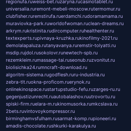
regionufa.ru
weiss-bet.ru
zaryna.ru
casinotablet.ru
universalia.ru
remont-mebeli-moscow.ru
termomur.ru
clubfisher.ru
remstirufa.ru
erdamchi.ru
doramamama.ru
muraviovka-park.ru
worldofwoman.ru
clean-dreams.ru
arkrym.ru
kristinita.ru
dircomputer.ru
healthenter.ru
textexperts.ru
pivnaya-kruzhka.ru
kinofilmy-2021.ru
demolalapaluza.ru
tanyavanya.ru
remstir-tolyatti.ru
msdip.ru
jdol.ru
sokolovr.ru
newtech-spb.ru
rezemkleim.ru
massage-tai.ru
seonub.ru
zvonitut.ru
biolisichka24.ru
mncraft-download.ru
algoritm-sistema.ru
godflesh.ru
ru-industria.ru
zebra-tlt.ru
okna-proficom.ru
erynok.ru
onlinekinospace.ru
startupstudio-fefu.ru
zarges-ru.ru
gegenjustizunrecht.ru
autobalashov.ru
utrovortu.ru
spiski-firm.ru
elara-m.ru
kinomusorka.ru
mkcslava.ru
2bets.ru
vintovoykompressor.ru
birminghamvsfulham.ru
sarmat-komp.ru
pioneeri.ru
amadis-chocolate.ru
shkurki-karakulya.ru