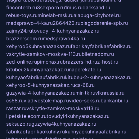
fincontech.ru
3sexporn.ru
1mus.ru
darksand.ru
rebus-toys.ru
minelab-msk.ru
alabuga-cityhotel.ru
medsprawo-4-ka.ru
2864420.ru
blagodarenie-spb.ru
zajmy24.ru
tovudyi-4-kuhnyanazakaz.ru
brazzerscom.ru
medsprawo4ka.ru
xehyroo5kuhnyanazakaz.ru
fabrikayfabrikaefabrika.ru
vskrytie-zamkov-moskva-113.ru
biletnadom.ru
zed-online.ru
pimchax.ru
brazzers-hd.ru
z-host.ru
kitubeu2kuhnyanazakaz.ru
naperekate.ru
kuhnyaofabrikaufabrik.ru
kitubeu-2-kuhnyanazakaz.ru
xehyroo-5-kuhnyanazakaz.ru
cs-68.ru
guzywia-4-kuhnyanazakaz.ru
mir-tk.ru
vlknrussia.ru
cs68.ru
vladivostok-map.ru
video-seks.ru
bankaribi.ru
raszar.ru
vskrytie-zamkov-moskva113.ru
lipetsktelecom.ru
tovudyi4kuhnyanazakaz.ru
seksuzb.ru
guzywia4kuhnyanazakaz.ru
fabrikaofabrikaokuhny.ru
kuhnyaekuhnyaafabrika.ru