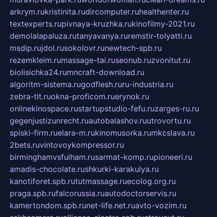
arkrym.ru
kristinita.ru
dircomputer.ru
healthenter.ru
textexperts.ru
pivnaya-kruzhka.ru
kinofilmy-2021.ru
demolalapaluza.ru
tanyavanya.ru
remstir-tolyatti.ru
msdip.ru
jdol.ru
sokolovr.ru
newtech-spb.ru
rezemkleim.ru
massage-tai.ru
seonub.ru
zvonitut.ru
biolisichka24.ru
mncraft-download.ru
algoritm-sistema.ru
godflesh.ru
ru-industria.ru
zebra-tlt.ru
okna-proficom.ru
erynok.ru
onlinekinospace.ru
startupstudio-fefu.ru
zarges-ru.ru
gegenjustizunrecht.ru
autobalashov.ru
utrovortu.ru
spiski-firm.ru
elara-m.ru
kinomusorka.ru
mkcslava.ru
2bets.ru
vintovoykompressor.ru
birminghamvsfulham.ru
sarmat-komp.ru
pioneeri.ru
amadis-chocolate.ru
shkurki-karakulya.ru
kanotiforet.spb.ru
tutmassage.ru
ecolog.org.ru
praga.spb.ru
falcorussia.ru
autodoctorservis.ru
kamertondom.spb.ru
net-life.net.ru
avto-vozim.ru