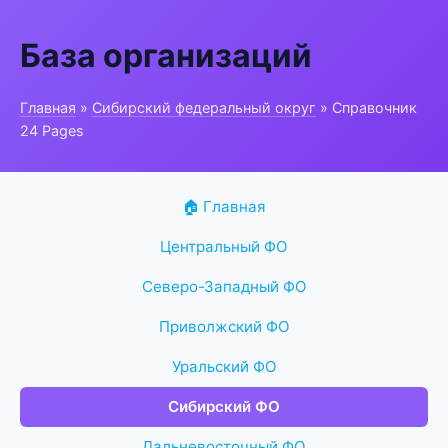
База организаций
Главная
»
Сибирский федеральный округ
» Справочник
24 Pages
🏠 Главная
Центральный ФО
Северо-Западный ФО
Приволжский ФО
Уральский ФО
Сибирский ФО
Дальневосточный ФО