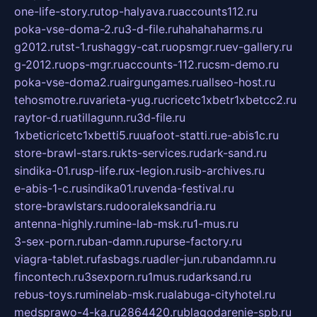
one-life-story.ru
top-halyava.ru
accounts112.ru
poka-vse-doma-2.ru
3-d-file.ru
hahahaharms.ru
g2012.ru
tst-1.ru
shaggy-cat.ru
opsmgr.ru
ev-gallery.ru
g-2012.ru
ops-mgr.ru
accounts-112.ru
csm-demo.ru
poka-vse-doma2.ru
airgungames.ru
allseo-host.ru
tehosmotre.ru
varieta-yug.ru
cricetc1xbetr1xbetcc2.ru
raytor-d.ru
atillagunn.ru
3d-file.ru
1xbeticricetc1xbetti5.ru
uafoot-statti.ru
e-abis1c.ru
store-brawl-stars.ru
kts-services.ru
dark-sand.ru
sindika-01.ru
sp-life.ru
x-legion.ru
sib-archives.ru
e-abis-1-c.ru
sindika01.ru
venda-festival.ru
store-brawlstars.ru
dooraleksandria.ru
antenna-highly.ru
mine-lab-msk.ru
1-mus.ru
3-sex-porn.ru
ban-damn.ru
purse-factory.ru
viagra-tablet.ru
fasbags.ru
adler-jun.ru
bandamn.ru
fincontech.ru
3sexporn.ru
1mus.ru
darksand.ru
rebus-toys.ru
minelab-msk.ru
alabuga-cityhotel.ru
medsprawo-4-ka.ru
2864420.ru
blagodarenie-spb.ru