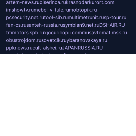
artem-news.ru
biserinca.ru
krasnodarkurort.com
imshowtv.ru
mebel-v-tule.ru
mobtopik.ru
pcsecurity.net.ru
tool-sib.ru
multimetrunit.ru
sp-tour.ru
fan-cs.ru
santeh-russia.ru
symbian9.net.ru
DSHAIR.RU
tmmotors.spb.ru
xjocuricopii.com
musavtomat.msk.ru
obustrojdom.ru
sovetcik.ru
ybaranovskaya.ru
ppknews.ru
cult-alshei.ru
JAPANRUSSIA.RU
proekciyamebel.ru
imper-finans.ru
rim.org.ru
glamourai.ru
brassminus.ru
zabor-pro.ru
ftn.pp.ru
dorogoe58.ru
laimengpacker.ru
kuzova-zapchasti.ru
sageerp.ru
taxodrom.ru
dsrazvitie.ru
hardcity.net.ru
ratinghomegames.ru
topservice25.ru
gubernyan.ru
gtglasslined.ru
ii4.ru
tssport.spb.ru
andorra24.com
blackwallstreet.ru
oboimos.ru
optim-doors.com.ru
ikuch.ru
nycr.org.ru
npa21.ru
vremya-ch.spb.ru
desert000.ru
ivtorgi.ru
ifiori.ru
catalog-statei.ru
dcv.org.ru
spetsmaster174.ru
ipkameryhiseeu.ru
dum26.ru
ruspol.spb.ru
fr-opendp.ru
kam-solnyshko.ru