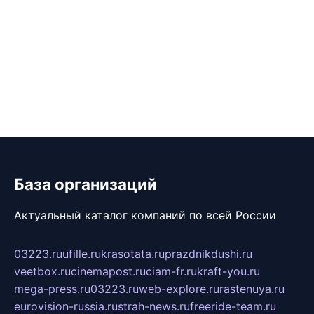
База организаций
Актуальный каталог компаний по всей России
03223.ru
ufille.ru
krasotata.ru
prazdnikdushi.ru
veetbox.ru
cinemapost.ru
ciam-fr.ru
kraft-you.ru
mega-press.ru
03223.ru
web-explore.ru
rastenuya.ru
eurovision-russia.ru
strah-news.ru
freeride-team.ru