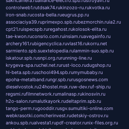
sakhcamera.ru
alliance-electro.spb.ru
stroyavt.ru
controlweb1.ru
tdsak74.ru
kinzozo-ru.ru
kvotka.ru
iron-snab.ru
costa-bella.ru
eugrus.pp.ru
associaciya39.ru
primexpo.spb.ru
bezmorchin.ru
ia2.ru
cpt21.ru
ispecspb.ru
regahost.ru
kolosok-elita.ru
tae-kwon.ru
consrio.com.ru
insiam.ru
avegainfo.ru
archery161.ru
bigencyclica.ru
vlast16.ru
korru.net
sarmiento.spb.su
extelopedia.ru
lammin-suo.spb.ru
iskatour.spb.ru
snpi.org.ru
running-line.ru
krygeva-spa.ru
chel.net.ru
rust-loco.ru
dugshop.ru
hl-beta.spb.ru
school494.spb.ru
mymubaby.ru
epoha-metalband.ru
ngr.spb.ru
rusgosnews.com
dieselvostok.ru
24hostel.msk.ru
w-dev.ru
f-ship.ru
regsmi.ru
filmnetwork.ru
malinasp.ru
kinosvin.ru
h2o-salon.ru
malutkayork.ru
deltaprim.spb.ru
tango-perm.ru
gooddir.ru
sgv.su
multiki-online.com
webkrasotki.com
cherinvest.ru
detskiy-ostrov.ru
ankou.spb.ru
alvesta1.ru
pdf-creator.ru
nix-files.org.ru