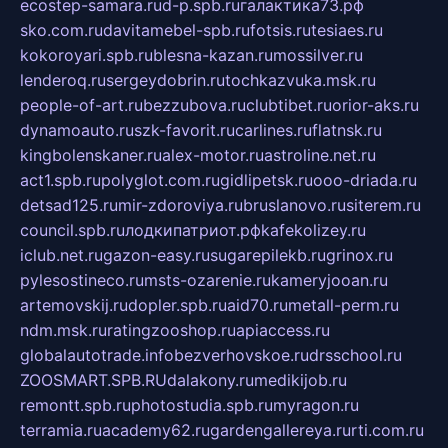
ecostep-samara.ru
d-p.spb.ru
галактика73.рф
sko.com.ru
davitamebel-spb.ru
fotsis.ru
tesiaes.ru
kokoroyari.spb.ru
blesna-kazan.ru
mossilver.ru
lenderoq.ru
sergeydobrin.ru
tochkazvuka.msk.ru
people-of-art.ru
bezzubova.ru
clubtibet.ru
orior-aks.ru
dynamoauto.ru
szk-favorit.ru
carlines.ru
flatnsk.ru
kingbolenskaner.ru
alex-motor.ru
astroline.net.ru
act1.spb.ru
polyglot.com.ru
gidlipetsk.ru
ooo-driada.ru
detsad125.ru
mir-zdoroviya.ru
bruslanovo.ru
siterem.ru
council.spb.ru
лодкипатриот.рф
kafekolizey.ru
iclub.net.ru
gazon-easy.ru
sugarepilekb.ru
grinox.ru
pylesostineco.ru
msts-ozarenie.ru
kameryjooan.ru
artemovskij.ru
dopler.spb.ru
aid70.ru
metall-perm.ru
ndm.msk.ru
ratingzooshop.ru
apiaccess.ru
globalautotrade.info
bezverhovskoe.ru
drsschool.ru
ZOOSMART.SPB.RU
dalakony.ru
medikijob.ru
remontt.spb.ru
photostudia.spb.ru
myragon.ru
terramia.ru
academy62.ru
gardengallereya.ru
rti.com.ru