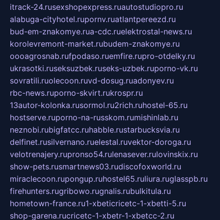
itrack-24.ru
sexshopexpress.ru
autostudiopro.ru
alabuga-cityhotel.ru
pornv.ru
atlantpereezd.ru
bud-em-znakomye.ru
a-cdc.ru
elektrostal-news.ru
korolevremont-market.ru
budem-znakomye.ru
oooagrosnab.ru
fpodaso.ru
emfire.ru
pro-otdelky.ru
ukrasotki.ru
seksuzbek.ru
seks-uzbek.ru
porno-vk.ru
sovratili.ru
olecoon.ru
vd-dosug.ru
adonyev.ru
rbc-news.ru
porno-skvirt.ru
krospr.ru
13autor-kolonka.ru
sormol.ru
2rich.ru
hostel-65.ru
hostserve.ru
porno-na-russkom.ru
mishinlab.ru
neznobi.ru
bigfatcc.ru
habble.ru
starbucksvia.ru
delfinet.ru
silvernano.ru
elestal.ru
vektor-doroga.ru
velotrenajery.ru
pronso54.ru
lenasever.ru
lovinskix.ru
show-pets.ru
smartnews03.ru
discofoxworld.ru
miraclecoon.ru
pongup.ru
hostel65.ru
liura.ru
glasspb.ru
firehunters.ru
gribowo.ru
gnalis.ru
bulkitula.ru
hometown-france.ru
1-xbeticricetc-1-xbetti-5.ru
shop-garena.ru
cricetc-1-xbetr-1-xbetcc-2.ru