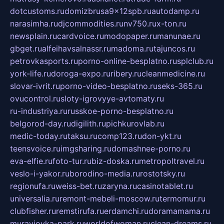
dotcustoms.ru
domizbrusa9x12spb.ru
autodamp.ru
narasimha.ru
djcommodities.ru
nv750.ru
x-ton.ru
newsplain.ru
cardvoice.ru
modopaper.ru
manunae.ru
gbget.ru
alfeihavsalnassr.ru
madoma.ru
tajuncos.ru
petrovkasports.ru
porno-online-besplatno.ru
splclub.ru
york-life.ru
doroga-expo.ru
ribery.ru
cleanmedicine.ru
slovar-ivrit.ru
porno-video-besplatno.ru
seks-365.ru
ovucontrol.ru
sloty-igrovyye-avtomaty.ru
ru-industriya.ru
russkoe-porno-besplatno.ru
belgorod-day.ru
digilith.ru
pichkurovlab.ru
medic-today.ru
taksu.ru
comp123.ru
don-ykt.ru
teensvoice.ru
imgsharing.ru
domashnee-porno.ru
eva-elfie.ru
foto-tur.ru
biz-doska.ru
metropoltravel.ru
veslo-i-yakor.ru
borodino-media.ru
rostotsky.ru
regionufa.ru
weiss-bet.ru
zaryna.ru
casinotablet.ru
universalia.ru
remont-mebeli-moscow.ru
termomur.ru
clubfisher.ru
remstirufa.ru
erdamchi.ru
doramamama.ru
muraviovka-park.ru
worldofwoman.ru
clean-dreams.ru