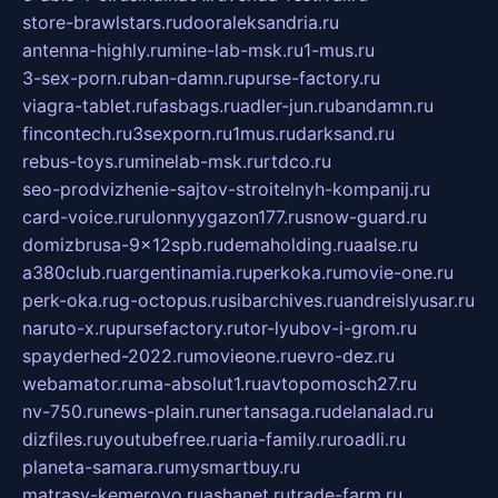
store-brawlstars.ru
dooraleksandria.ru
antenna-highly.ru
mine-lab-msk.ru
1-mus.ru
3-sex-porn.ru
ban-damn.ru
purse-factory.ru
viagra-tablet.ru
fasbags.ru
adler-jun.ru
bandamn.ru
fincontech.ru
3sexporn.ru
1mus.ru
darksand.ru
rebus-toys.ru
minelab-msk.ru
rtdco.ru
seo-prodvizhenie-sajtov-stroitelnyh-kompanij.ru
card-voice.ru
rulonnyygazon177.ru
snow-guard.ru
domizbrusa-9x12spb.ru
demaholding.ru
aalse.ru
a380club.ru
argentinamia.ru
perkoka.ru
movie-one.ru
perk-oka.ru
g-octopus.ru
sibarchives.ru
andreislyusar.ru
naruto-x.ru
pursefactory.ru
tor-lyubov-i-grom.ru
spayderhed-2022.ru
movieone.ru
evro-dez.ru
webamator.ru
ma-absolut1.ru
avtopomosch27.ru
nv-750.ru
news-plain.ru
nertansaga.ru
delanalad.ru
dizfiles.ru
youtubefree.ru
aria-family.ru
roadli.ru
planeta-samara.ru
mysmartbuy.ru
matrasy-kemerovo.ru
ashanet.ru
trade-farm.ru