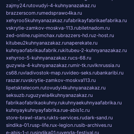
zajmy24.ru
tovudyi-4-kuhnyanazakaz.ru
brazzerscom.ru
medsprawo4ka.ru
xehyroo5kuhnyanazakaz.ru
fabrikayfabrikaefabrika.ru
vskrytie-zamkov-moskva-113.ru
biletnadom.ru
zed-online.ru
pimchax.ru
brazzers-hd.ru
z-host.ru
kitubeu2kuhnyanazakaz.ru
naperekate.ru
kuhnyaofabrikaufabrik.ru
kitubeu-2-kuhnyanazakaz.ru
xehyroo-5-kuhnyanazakaz.ru
cs-68.ru
guzywia-4-kuhnyanazakaz.ru
mir-tk.ru
vlknrussia.ru
cs68.ru
vladivostok-map.ru
video-seks.ru
bankaribi.ru
raszar.ru
vskrytie-zamkov-moskva113.ru
lipetsktelecom.ru
tovudyi4kuhnyanazakaz.ru
seksuzb.ru
guzywia4kuhnyanazakaz.ru
fabrikaofabrikaokuhny.ru
kuhnyaekuhnyaafabrika.ru
kuhnyaykuhnyayfabrika.ru
e-abis1c.ru
store-brawl-stars.ru
kts-services.ru
dark-sand.ru
sindika-01.ru
sp-life.ru
x-legion.ru
sib-archives.ru
e-abis-1-c.ru
sindika01.ru
venda-festival.ru