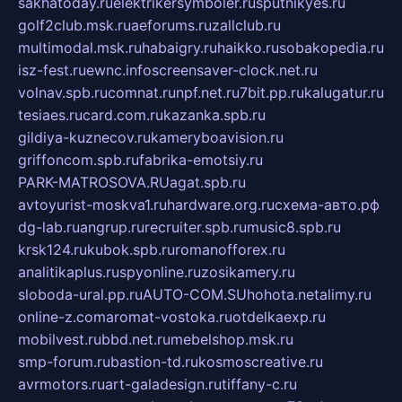
sakhatoday.ru
elektrikersymboler.ru
sputnikyes.ru
golf2club.msk.ru
aeforums.ru
zallclub.ru
multimodal.msk.ru
habaigry.ru
haikko.ru
sobakopedia.ru
isz-fest.ru
ewnc.info
screensaver-clock.net.ru
volnav.spb.ru
comnat.ru
npf.net.ru
7bit.pp.ru
kalugatur.ru
tesiaes.ru
card.com.ru
kazanka.spb.ru
gildiya-kuznecov.ru
kameryboavision.ru
griffoncom.spb.ru
fabrika-emotsiy.ru
PARK-MATROSOVA.RU
agat.spb.ru
avtoyurist-moskva1.ru
hardware.org.ru
схема-авто.рф
dg-lab.ru
angrup.ru
recruiter.spb.ru
music8.spb.ru
krsk124.ru
kubok.spb.ru
romanofforex.ru
analitikaplus.ru
spyonline.ru
zosikamery.ru
sloboda-ural.pp.ru
AUTO-COM.SU
hohota.net
alimy.ru
online-z.com
aromat-vostoka.ru
otdelkaexp.ru
mobilvest.ru
bbd.net.ru
mebelshop.msk.ru
smp-forum.ru
bastion-td.ru
kosmoscreative.ru
avrmotors.ru
art-galadesign.ru
tiffany-c.ru