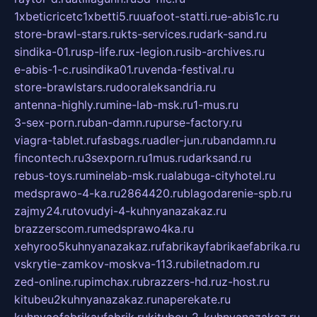
1xbeticricetc1xbetti5.ru
uafoot-statti.ru
e-abis1c.ru
store-brawl-stars.ru
kts-services.ru
dark-sand.ru
sindika-01.ru
sp-life.ru
x-legion.ru
sib-archives.ru
e-abis-1-c.ru
sindika01.ru
venda-festival.ru
store-brawlstars.ru
dooraleksandria.ru
antenna-highly.ru
mine-lab-msk.ru
1-mus.ru
3-sex-porn.ru
ban-damn.ru
purse-factory.ru
viagra-tablet.ru
fasbags.ru
adler-jun.ru
bandamn.ru
fincontech.ru
3sexporn.ru
1mus.ru
darksand.ru
rebus-toys.ru
minelab-msk.ru
alabuga-cityhotel.ru
medsprawo-4-ka.ru
2864420.ru
blagodarenie-spb.ru
zajmy24.ru
tovudyi-4-kuhnyanazakaz.ru
brazzerscom.ru
medsprawo4ka.ru
xehyroo5kuhnyanazakaz.ru
fabrikayfabrikaefabrika.ru
vskrytie-zamkov-moskva-113.ru
biletnadom.ru
zed-online.ru
pimchax.ru
brazzers-hd.ru
z-host.ru
kitubeu2kuhnyanazakaz.ru
naperekate.ru