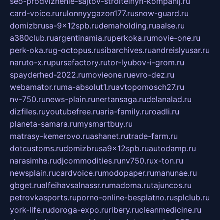
seo-prodvizhenie-sajtov-stroitelnyh-kompanij.ru
card-voice.ru
rulonnyygazon177.ru
snow-guard.ru
domizbrusa-9x12spb.ru
demaholding.ru
aalse.ru
a380club.ru
argentinamia.ru
perkoka.ru
movie-one.ru
perk-oka.ru
g-octopus.ru
sibarchives.ru
andreislyusar.ru
naruto-x.ru
pursefactory.ru
tor-lyubov-i-grom.ru
spayderhed-2022.ru
movieone.ru
evro-dez.ru
webamator.ru
ma-absolut1.ru
avtopomosch27.ru
nv-750.ru
news-plain.ru
nertansaga.ru
delanalad.ru
dizfiles.ru
youtubefree.ru
aria-family.ru
roadli.ru
planeta-samara.ru
mysmartbuy.ru
matrasy-kemerovo.ru
ashanet.ru
trade-farm.ru
dotcustoms.ru
domizbrusa9x12spb.ru
autodamp.ru
narasimha.ru
djcommodities.ru
nv750.ru
x-ton.ru
newsplain.ru
cardvoice.ru
modopaper.ru
manunae.ru
gbget.ru
alfeihavsalnassr.ru
madoma.ru
tajuncos.ru
petrovkasports.ru
porno-online-besplatno.ru
splclub.ru
york-life.ru
doroga-expo.ru
ribery.ru
cleanmedicine.ru