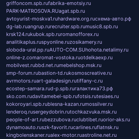
griffoncom.spb.ru
fabrika-emotsiy.ru
PARK-MATROSOVA.RU
agat.spb.ru
avtoyurist-moskva1.ru
hardware.org.ru
схема-авто.рф
dg-lab.ru
angrup.ru
recruiter.spb.ru
music8.spb.ru
krsk124.ru
kubok.spb.ru
romanofforex.ru
analitikaplus.ru
spyonline.ru
zosikamery.ru
sloboda-ural.pp.ru
AUTO-COM.SU
hohota.net
alimy.ru
online-z.com
aromat-vostoka.ru
otdelkaexp.ru
mobilvest.ru
bbd.net.ru
mebelshop.msk.ru
smp-forum.ru
bastion-td.ru
kosmoscreative.ru
avrmotors.ru
art-galadesign.ru
tiffany-c.ru
ecostep-samara.ru
d-p.spb.ru
галактика73.рф
sko.com.ru
davitamebel-spb.ru
fotsis.ru
tesiaes.ru
kokoroyari.spb.ru
blesna-kazan.ru
mossilver.ru
lenderoq.ru
sergeydobrin.ru
tochkazvuka.msk.ru
people-of-art.ru
bezzubova.ru
clubtibet.ru
orior-aks.ru
dynamoauto.ru
szk-favorit.ru
carlines.ru
flatnsk.ru
kingbolenskaner.ru
alex-motor.ru
astroline.net.ru