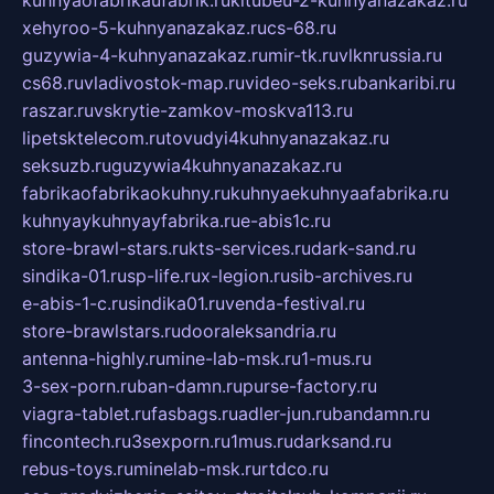
kuhnyaofabrikaufabrik.ru
kitubeu-2-kuhnyanazakaz.ru
xehyroo-5-kuhnyanazakaz.ru
cs-68.ru
guzywia-4-kuhnyanazakaz.ru
mir-tk.ru
vlknrussia.ru
cs68.ru
vladivostok-map.ru
video-seks.ru
bankaribi.ru
raszar.ru
vskrytie-zamkov-moskva113.ru
lipetsktelecom.ru
tovudyi4kuhnyanazakaz.ru
seksuzb.ru
guzywia4kuhnyanazakaz.ru
fabrikaofabrikaokuhny.ru
kuhnyaekuhnyaafabrika.ru
kuhnyaykuhnyayfabrika.ru
e-abis1c.ru
store-brawl-stars.ru
kts-services.ru
dark-sand.ru
sindika-01.ru
sp-life.ru
x-legion.ru
sib-archives.ru
e-abis-1-c.ru
sindika01.ru
venda-festival.ru
store-brawlstars.ru
dooraleksandria.ru
antenna-highly.ru
mine-lab-msk.ru
1-mus.ru
3-sex-porn.ru
ban-damn.ru
purse-factory.ru
viagra-tablet.ru
fasbags.ru
adler-jun.ru
bandamn.ru
fincontech.ru
3sexporn.ru
1mus.ru
darksand.ru
rebus-toys.ru
minelab-msk.ru
rtdco.ru