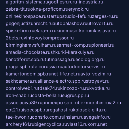
algoritm-sistema.ru
godflesh.ru
ru-industria.ru
zebra-tlt.ru
okna-proficom.ru
erynok.ru
onlinekinospace.ru
startupstudio-fefu.ru
zarges-ru.ru
gegenjustizunrecht.ru
autobalashov.ru
utrovortu.ru
spiski-firm.ru
elara-m.ru
kinomusorka.ru
mkcslava.ru
2bets.ru
vintovoykompressor.ru
birminghamvsfulham.ru
sarmat-komp.ru
pioneeri.ru
amadis-chocolate.ru
shkurki-karakulya.ru
kanotiforet.spb.ru
tutmassage.ru
ecolog.org.ru
praga.spb.ru
falcorussia.ru
autodoctorservis.ru
kamertondom.spb.ru
net-life.net.ru
avto-vozim.ru
sakhcamera.ru
alliance-electro.spb.ru
stroyavt.ru
controlweb1.ru
tdsak74.ru
kinzozo-ru.ru
kvotka.ru
iron-snab.ru
costa-bella.ru
eugrus.pp.ru
associaciya39.ru
primexpo.spb.ru
bezmorchin.ru
ia2.ru
cpt21.ru
ispecspb.ru
regahost.ru
kolosok-elita.ru
tae-kwon.ru
consrio.com.ru
insiam.ru
avegainfo.ru
archery161.ru
bigencyclica.ru
vlast16.ru
korru.net