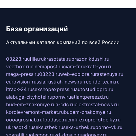
База организаций
Актуальный каталог компаний по всей России
03223.ru
ufille.ru
krasotata.ru
prazdnikdushi.ru
veetbox.ru
cinemapost.ru
ciam-fr.ru
kraft-you.ru
mega-press.ru
03223.ru
web-explore.ru
rastenuya.ru
eurovision-russia.ru
strah-news.ru
freeride-team.ru
itrack-24.ru
sexshopexpress.ru
autostudiopro.ru
alabuga-cityhotel.ru
pornv.ru
atlantpereezd.ru
bud-em-znakomye.ru
a-cdc.ru
elektrostal-news.ru
korolevremont-market.ru
budem-znakomye.ru
oooagrosnab.ru
fpodaso.ru
emfire.ru
pro-otdelky.ru
ukrasotki.ru
seksuzbek.ru
seks-uzbek.ru
porno-vk.ru
sovratili.ru
olecoon.ru
vd-dosug.ru
adonyev.ru