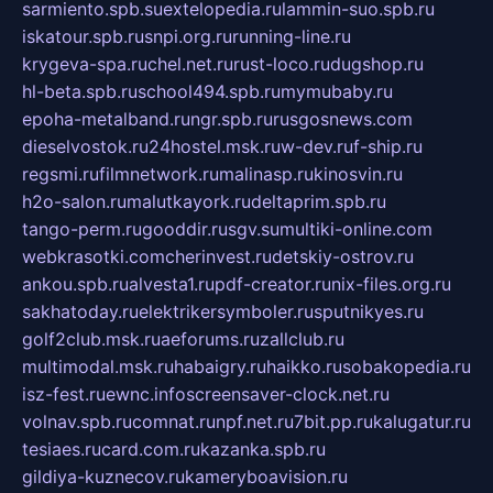
sarmiento.spb.su
extelopedia.ru
lammin-suo.spb.ru
iskatour.spb.ru
snpi.org.ru
running-line.ru
krygeva-spa.ru
chel.net.ru
rust-loco.ru
dugshop.ru
hl-beta.spb.ru
school494.spb.ru
mymubaby.ru
epoha-metalband.ru
ngr.spb.ru
rusgosnews.com
dieselvostok.ru
24hostel.msk.ru
w-dev.ru
f-ship.ru
regsmi.ru
filmnetwork.ru
malinasp.ru
kinosvin.ru
h2o-salon.ru
malutkayork.ru
deltaprim.spb.ru
tango-perm.ru
gooddir.ru
sgv.su
multiki-online.com
webkrasotki.com
cherinvest.ru
detskiy-ostrov.ru
ankou.spb.ru
alvesta1.ru
pdf-creator.ru
nix-files.org.ru
sakhatoday.ru
elektrikersymboler.ru
sputnikyes.ru
golf2club.msk.ru
aeforums.ru
zallclub.ru
multimodal.msk.ru
habaigry.ru
haikko.ru
sobakopedia.ru
isz-fest.ru
ewnc.info
screensaver-clock.net.ru
volnav.spb.ru
comnat.ru
npf.net.ru
7bit.pp.ru
kalugatur.ru
tesiaes.ru
card.com.ru
kazanka.spb.ru
gildiya-kuznecov.ru
kameryboavision.ru