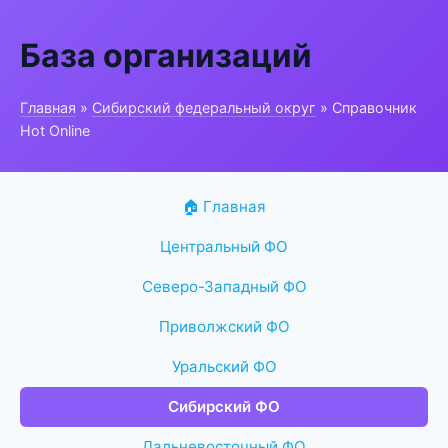
База организаций
Главная
»
Сибирский федеральный округ
» Справочник
Hot Online
🏠 Главная
Центральный ФО
Северо-Западный ФО
Приволжский ФО
Уральский ФО
Сибирский ФО
Дальневосточный ФО