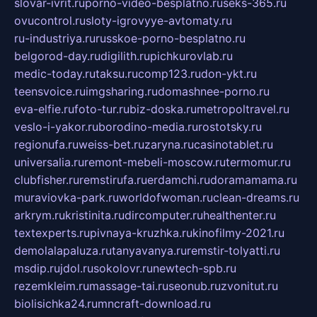
slovar-ivrit.ru
porno-video-besplatno.ru
seks-365.ru
ovucontrol.ru
sloty-igrovyye-avtomaty.ru
ru-industriya.ru
russkoe-porno-besplatno.ru
belgorod-day.ru
digilith.ru
pichkurovlab.ru
medic-today.ru
taksu.ru
comp123.ru
don-ykt.ru
teensvoice.ru
imgsharing.ru
domashnee-porno.ru
eva-elfie.ru
foto-tur.ru
biz-doska.ru
metropoltravel.ru
veslo-i-yakor.ru
borodino-media.ru
rostotsky.ru
regionufa.ru
weiss-bet.ru
zaryna.ru
casinotablet.ru
universalia.ru
remont-mebeli-moscow.ru
termomur.ru
clubfisher.ru
remstirufa.ru
erdamchi.ru
doramamama.ru
muraviovka-park.ru
worldofwoman.ru
clean-dreams.ru
arkrym.ru
kristinita.ru
dircomputer.ru
healthenter.ru
textexperts.ru
pivnaya-kruzhka.ru
kinofilmy-2021.ru
demolalapaluza.ru
tanyavanya.ru
remstir-tolyatti.ru
msdip.ru
jdol.ru
sokolovr.ru
newtech-spb.ru
rezemkleim.ru
massage-tai.ru
seonub.ru
zvonitut.ru
biolisichka24.ru
mncraft-download.ru