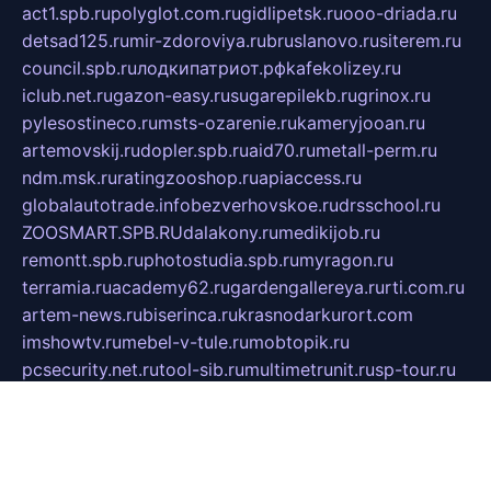
act1.spb.ru
polyglot.com.ru
gidlipetsk.ru
ooo-driada.ru
detsad125.ru
mir-zdoroviya.ru
bruslanovo.ru
siterem.ru
council.spb.ru
лодкипатриот.рф
kafekolizey.ru
iclub.net.ru
gazon-easy.ru
sugarepilekb.ru
grinox.ru
pylesostineco.ru
msts-ozarenie.ru
kameryjooan.ru
artemovskij.ru
dopler.spb.ru
aid70.ru
metall-perm.ru
ndm.msk.ru
ratingzooshop.ru
apiaccess.ru
globalautotrade.info
bezverhovskoe.ru
drsschool.ru
ZOOSMART.SPB.RU
dalakony.ru
medikijob.ru
remontt.spb.ru
photostudia.spb.ru
myragon.ru
terramia.ru
academy62.ru
gardengallereya.ru
rti.com.ru
artem-news.ru
biserinca.ru
krasnodarkurort.com
imshowtv.ru
mebel-v-tule.ru
mobtopik.ru
pcsecurity.net.ru
tool-sib.ru
multimetrunit.ru
sp-tour.ru
fan-cs.ru
santeh-russia.ru
symbian9.net.ru
DSHAIR.RU
tmmotors.spb.ru
xjocuricopii.com
musavtomat.msk.ru
obustrojdom.ru
sovetcik.ru
ybaranovskaya.ru
ppknews.ru
cult-alshei.ru
JAPANRUSSIA.RU