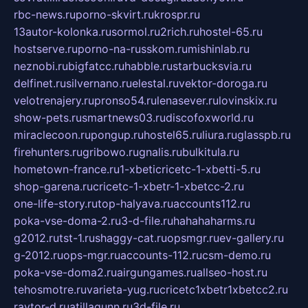
rbc-news.ru
porno-skvirt.ru
krospr.ru
13autor-kolonka.ru
sormol.ru
2rich.ru
hostel-65.ru
hostserve.ru
porno-na-russkom.ru
mishinlab.ru
neznobi.ru
bigfatcc.ru
habble.ru
starbucksvia.ru
delfinet.ru
silvernano.ru
elestal.ru
vektor-doroga.ru
velotrenajery.ru
pronso54.ru
lenasever.ru
lovinskix.ru
show-pets.ru
smartnews03.ru
discofoxworld.ru
miraclecoon.ru
pongup.ru
hostel65.ru
liura.ru
glasspb.ru
firehunters.ru
gribowo.ru
gnalis.ru
bulkitula.ru
hometown-france.ru
1-xbeticricetc-1-xbetti-5.ru
shop-garena.ru
cricetc-1-xbetr-1-xbetcc-2.ru
one-life-story.ru
top-halyava.ru
accounts112.ru
poka-vse-doma-2.ru
3-d-file.ru
hahahaharms.ru
g2012.ru
tst-1.ru
shaggy-cat.ru
opsmgr.ru
ev-gallery.ru
g-2012.ru
ops-mgr.ru
accounts-112.ru
csm-demo.ru
poka-vse-doma2.ru
airgungames.ru
allseo-host.ru
tehosmotre.ru
varieta-yug.ru
cricetc1xbetr1xbetcc2.ru
raytor-d.ru
atillagunn.ru
3d-file.ru