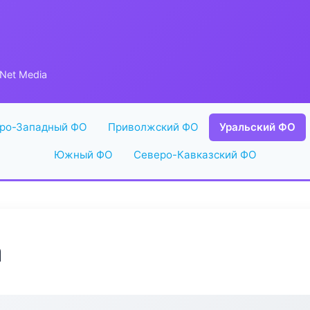
Net Media
ро-Западный ФО
Приволжский ФО
Уральский ФО
Южный ФО
Северо-Кавказский ФО
a