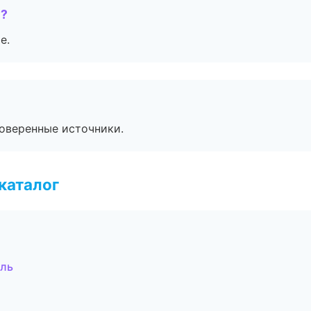
е?
е.
роверенные источники.
каталог
оль