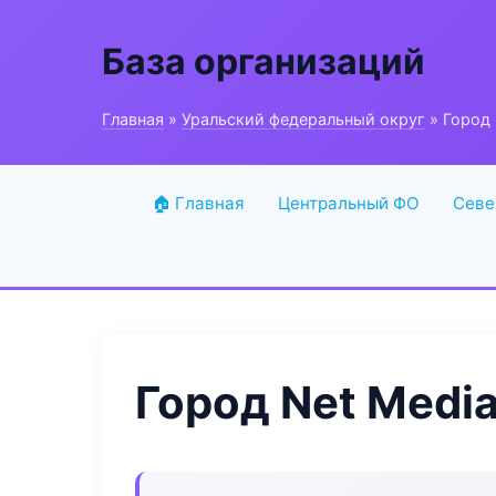
База организаций
Главная
»
Уральский федеральный округ
» Город 
🏠 Главная
Центральный ФО
Севе
Город Net Medi