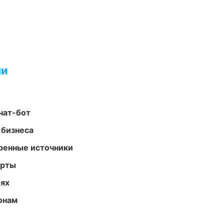
ми
чат-бот
 бизнеса
еренные источники
арты
иях
онам