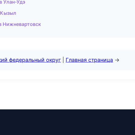
в Улан-Удэ
в Кызыл
 в Нижневартовск
кий федеральный округ
|
Главная страница
→