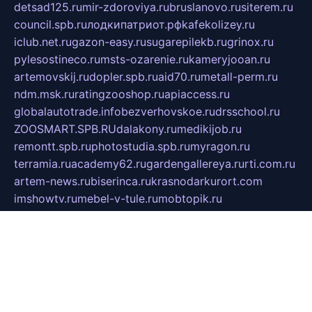
detsad125.ru
mir-zdoroviya.ru
bruslanovo.ru
siterem.ru
council.spb.ru
лодкипатриот.рф
kafekolizey.ru
iclub.net.ru
gazon-easy.ru
sugarepilekb.ru
grinox.ru
pylesostineco.ru
msts-ozarenie.ru
kameryjooan.ru
artemovskij.ru
dopler.spb.ru
aid70.ru
metall-perm.ru
ndm.msk.ru
ratingzooshop.ru
apiaccess.ru
globalautotrade.info
bezverhovskoe.ru
drsschool.ru
ZOOSMART.SPB.RU
dalakony.ru
medikijob.ru
remontt.spb.ru
photostudia.spb.ru
myragon.ru
terramia.ru
academy62.ru
gardengallereya.ru
rti.com.ru
artem-news.ru
biserinca.ru
krasnodarkurort.com
imshowtv.ru
mebel-v-tule.ru
mobtopik.ru
pcsecurity.net.ru
tool-sib.ru
multimetrunit.ru
sp-tour.ru
fan-cs.ru
santeh-russia.ru
symbian9.net.ru
DSHAIR.RU
tmmotors.spb.ru
xjocuricopii.com
musavtomat.msk.ru
obustrojdom.ru
sovetcik.ru
ybaranovskaya.ru
ppknews.ru
cult-alshei.ru
JAPANRUSSIA.RU
proekciyamebel.ru
imper-finans.ru
rim.org.ru