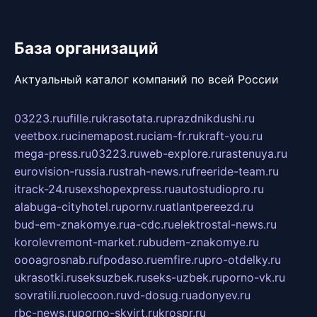
База организаций
Актуальный каталог компаний по всей России
03223.ru
ufille.ru
krasotata.ru
prazdnikdushi.ru
veetbox.ru
cinemapost.ru
ciam-fr.ru
kraft-you.ru
mega-press.ru
03223.ru
web-explore.ru
rastenuya.ru
eurovision-russia.ru
strah-news.ru
freeride-team.ru
itrack-24.ru
sexshopexpress.ru
autostudiopro.ru
alabuga-cityhotel.ru
pornv.ru
atlantpereezd.ru
bud-em-znakomye.ru
a-cdc.ru
elektrostal-news.ru
korolevremont-market.ru
budem-znakomye.ru
oooagrosnab.ru
fpodaso.ru
emfire.ru
pro-otdelky.ru
ukrasotki.ru
seksuzbek.ru
seks-uzbek.ru
porno-vk.ru
sovratili.ru
olecoon.ru
vd-dosug.ru
adonyev.ru
rbc-news.ru
porno-skvirt.ru
krospr.ru