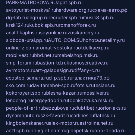
PARK-MATROSOVA.RU
agat.spb.ru
avtoyurist-moskva1.ru
hardware.org.ru
схема-авто.рф
dg-lab.ru
angrup.ru
recruiter.spb.ru
music8.spb.ru
krsk124.ru
kubok.spb.ru
romanofforex.ru
analitikaplus.ru
spyonline.ru
zosikamery.ru
sloboda-ural.pp.ru
AUTO-COM.SU
hohota.net
alimy.ru
online-z.com
aromat-vostoka.ru
otdelkaexp.ru
mobilvest.ru
bbd.net.ru
mebelshop.msk.ru
smp-forum.ru
bastion-td.ru
kosmoscreative.ru
avrmotors.ru
art-galadesign.ru
tiffany-c.ru
ecostep-samara.ru
d-p.spb.ru
галактика73.рф
sko.com.ru
davitamebel-spb.ru
fotsis.ru
tesiaes.ru
kokoroyari.spb.ru
blesna-kazan.ru
mossilver.ru
lenderoq.ru
sergeydobrin.ru
tochkazvuka.msk.ru
people-of-art.ru
bezzubova.ru
clubtibet.ru
orior-aks.ru
dynamoauto.ru
szk-favorit.ru
carlines.ru
flatnsk.ru
kingbolenskaner.ru
alex-motor.ru
astroline.net.ru
act1.spb.ru
polyglot.com.ru
gidlipetsk.ru
ooo-driada.ru