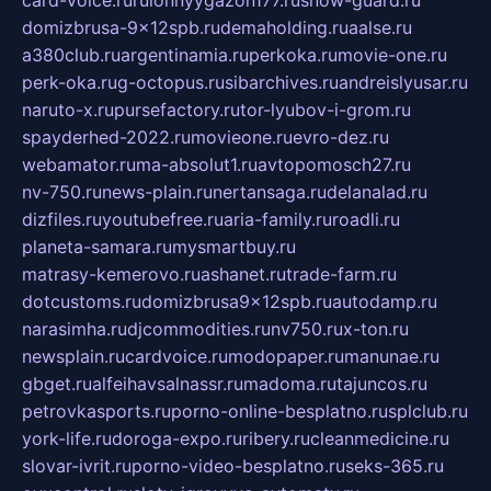
card-voice.ru
rulonnyygazon177.ru
snow-guard.ru
domizbrusa-9x12spb.ru
demaholding.ru
aalse.ru
a380club.ru
argentinamia.ru
perkoka.ru
movie-one.ru
perk-oka.ru
g-octopus.ru
sibarchives.ru
andreislyusar.ru
naruto-x.ru
pursefactory.ru
tor-lyubov-i-grom.ru
spayderhed-2022.ru
movieone.ru
evro-dez.ru
webamator.ru
ma-absolut1.ru
avtopomosch27.ru
nv-750.ru
news-plain.ru
nertansaga.ru
delanalad.ru
dizfiles.ru
youtubefree.ru
aria-family.ru
roadli.ru
planeta-samara.ru
mysmartbuy.ru
matrasy-kemerovo.ru
ashanet.ru
trade-farm.ru
dotcustoms.ru
domizbrusa9x12spb.ru
autodamp.ru
narasimha.ru
djcommodities.ru
nv750.ru
x-ton.ru
newsplain.ru
cardvoice.ru
modopaper.ru
manunae.ru
gbget.ru
alfeihavsalnassr.ru
madoma.ru
tajuncos.ru
petrovkasports.ru
porno-online-besplatno.ru
splclub.ru
york-life.ru
doroga-expo.ru
ribery.ru
cleanmedicine.ru
slovar-ivrit.ru
porno-video-besplatno.ru
seks-365.ru