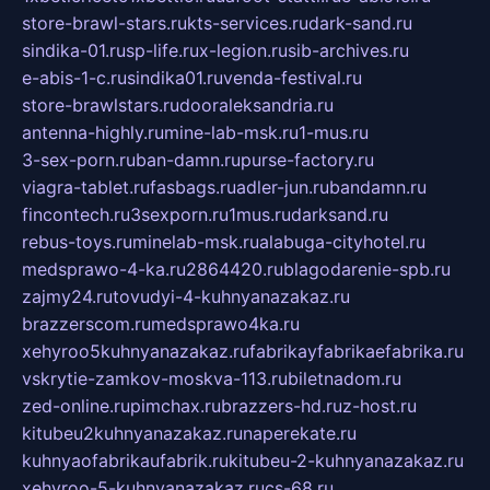
store-brawl-stars.ru
kts-services.ru
dark-sand.ru
sindika-01.ru
sp-life.ru
x-legion.ru
sib-archives.ru
e-abis-1-c.ru
sindika01.ru
venda-festival.ru
store-brawlstars.ru
dooraleksandria.ru
antenna-highly.ru
mine-lab-msk.ru
1-mus.ru
3-sex-porn.ru
ban-damn.ru
purse-factory.ru
viagra-tablet.ru
fasbags.ru
adler-jun.ru
bandamn.ru
fincontech.ru
3sexporn.ru
1mus.ru
darksand.ru
rebus-toys.ru
minelab-msk.ru
alabuga-cityhotel.ru
medsprawo-4-ka.ru
2864420.ru
blagodarenie-spb.ru
zajmy24.ru
tovudyi-4-kuhnyanazakaz.ru
brazzerscom.ru
medsprawo4ka.ru
xehyroo5kuhnyanazakaz.ru
fabrikayfabrikaefabrika.ru
vskrytie-zamkov-moskva-113.ru
biletnadom.ru
zed-online.ru
pimchax.ru
brazzers-hd.ru
z-host.ru
kitubeu2kuhnyanazakaz.ru
naperekate.ru
kuhnyaofabrikaufabrik.ru
kitubeu-2-kuhnyanazakaz.ru
xehyroo-5-kuhnyanazakaz.ru
cs-68.ru