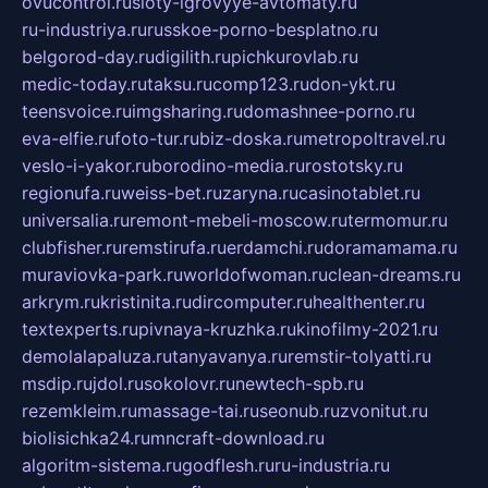
ovucontrol.ru
sloty-igrovyye-avtomaty.ru
ru-industriya.ru
russkoe-porno-besplatno.ru
belgorod-day.ru
digilith.ru
pichkurovlab.ru
medic-today.ru
taksu.ru
comp123.ru
don-ykt.ru
teensvoice.ru
imgsharing.ru
domashnee-porno.ru
eva-elfie.ru
foto-tur.ru
biz-doska.ru
metropoltravel.ru
veslo-i-yakor.ru
borodino-media.ru
rostotsky.ru
regionufa.ru
weiss-bet.ru
zaryna.ru
casinotablet.ru
universalia.ru
remont-mebeli-moscow.ru
termomur.ru
clubfisher.ru
remstirufa.ru
erdamchi.ru
doramamama.ru
muraviovka-park.ru
worldofwoman.ru
clean-dreams.ru
arkrym.ru
kristinita.ru
dircomputer.ru
healthenter.ru
textexperts.ru
pivnaya-kruzhka.ru
kinofilmy-2021.ru
demolalapaluza.ru
tanyavanya.ru
remstir-tolyatti.ru
msdip.ru
jdol.ru
sokolovr.ru
newtech-spb.ru
rezemkleim.ru
massage-tai.ru
seonub.ru
zvonitut.ru
biolisichka24.ru
mncraft-download.ru
algoritm-sistema.ru
godflesh.ru
ru-industria.ru