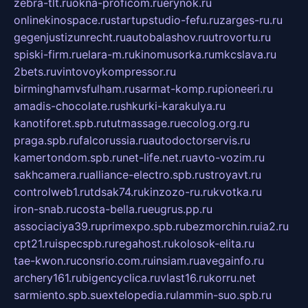
zebra-tlt.ru
okna-proficom.ru
erynok.ru
onlinekinospace.ru
startupstudio-fefu.ru
zarges-ru.ru
gegenjustizunrecht.ru
autobalashov.ru
utrovortu.ru
spiski-firm.ru
elara-m.ru
kinomusorka.ru
mkcslava.ru
2bets.ru
vintovoykompressor.ru
birminghamvsfulham.ru
sarmat-komp.ru
pioneeri.ru
amadis-chocolate.ru
shkurki-karakulya.ru
kanotiforet.spb.ru
tutmassage.ru
ecolog.org.ru
praga.spb.ru
falcorussia.ru
autodoctorservis.ru
kamertondom.spb.ru
net-life.net.ru
avto-vozim.ru
sakhcamera.ru
alliance-electro.spb.ru
stroyavt.ru
controlweb1.ru
tdsak74.ru
kinzozo-ru.ru
kvotka.ru
iron-snab.ru
costa-bella.ru
eugrus.pp.ru
associaciya39.ru
primexpo.spb.ru
bezmorchin.ru
ia2.ru
cpt21.ru
ispecspb.ru
regahost.ru
kolosok-elita.ru
tae-kwon.ru
consrio.com.ru
insiam.ru
avegainfo.ru
archery161.ru
bigencyclica.ru
vlast16.ru
korru.net
sarmiento.spb.su
extelopedia.ru
lammin-suo.spb.ru