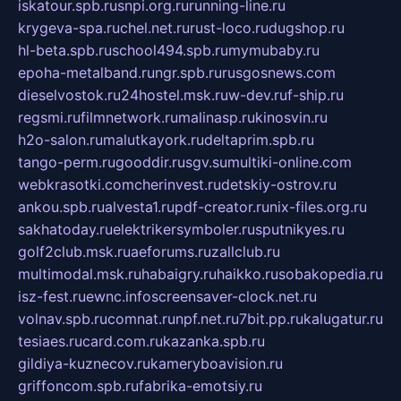
iskatour.spb.ru
snpi.org.ru
running-line.ru
krygeva-spa.ru
chel.net.ru
rust-loco.ru
dugshop.ru
hl-beta.spb.ru
school494.spb.ru
mymubaby.ru
epoha-metalband.ru
ngr.spb.ru
rusgosnews.com
dieselvostok.ru
24hostel.msk.ru
w-dev.ru
f-ship.ru
regsmi.ru
filmnetwork.ru
malinasp.ru
kinosvin.ru
h2o-salon.ru
malutkayork.ru
deltaprim.spb.ru
tango-perm.ru
gooddir.ru
sgv.su
multiki-online.com
webkrasotki.com
cherinvest.ru
detskiy-ostrov.ru
ankou.spb.ru
alvesta1.ru
pdf-creator.ru
nix-files.org.ru
sakhatoday.ru
elektrikersymboler.ru
sputnikyes.ru
golf2club.msk.ru
aeforums.ru
zallclub.ru
multimodal.msk.ru
habaigry.ru
haikko.ru
sobakopedia.ru
isz-fest.ru
ewnc.info
screensaver-clock.net.ru
volnav.spb.ru
comnat.ru
npf.net.ru
7bit.pp.ru
kalugatur.ru
tesiaes.ru
card.com.ru
kazanka.spb.ru
gildiya-kuznecov.ru
kameryboavision.ru
griffoncom.spb.ru
fabrika-emotsiy.ru