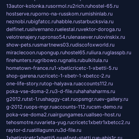
13autor-kolonka.ru
sormol.ru
2rich.ru
hostel-65.ru
hostserve.ru
porno-na-russkom.ru
mishinlab.ru
neznobi.ru
bigfatcc.ru
habble.ru
starbucksvia.ru
delfinet.ru
silvernano.ru
elestal.ru
vektor-doroga.ru
velotrenajery.ru
pronso54.ru
lenasever.ru
lovinskix.ru
show-pets.ru
smartnews03.ru
discofoxworld.ru
miraclecoon.ru
pongup.ru
hostel65.ru
liura.ru
glasspb.ru
firehunters.ru
gribowo.ru
gnalis.ru
bulkitula.ru
hometown-france.ru
1-xbeticricetc-1-xbetti-5.ru
shop-garena.ru
cricetc-1-xbetr-1-xbetcc-2.ru
one-life-story.ru
top-halyava.ru
accounts112.ru
poka-vse-doma-2.ru
3-d-file.ru
hahahaharms.ru
g2012.ru
tst-1.ru
shaggy-cat.ru
opsmgr.ru
ev-gallery.ru
g-2012.ru
ops-mgr.ru
accounts-112.ru
csm-demo.ru
poka-vse-doma2.ru
airgungames.ru
allseo-host.ru
tehosmotre.ru
varieta-yug.ru
cricetc1xbetr1xbetcc2.ru
raytor-d.ru
atillagunn.ru
3d-file.ru
1xbeticricetc1xbetti5.ru
uafoot-statti.ru
e-abis1c.ru