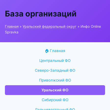
База организаций
Главная
»
Уральский федеральный округ
» Инфо Online
Spravka
🏠 Главная
Центральный ФО
Северо-Западный ФО
Приволжский ФО
Уральский ФО
Сибирский ФО
Дальневосточный ФО