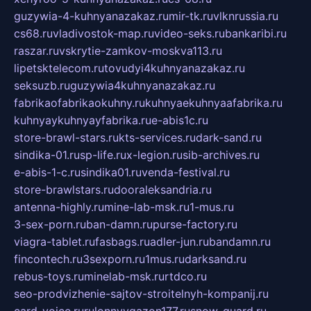
guzywia-4-kuhnyanazakaz.ru
mir-tk.ru
vlknrussia.ru
cs68.ru
vladivostok-map.ru
video-seks.ru
bankaribi.ru
raszar.ru
vskrytie-zamkov-moskva113.ru
lipetsktelecom.ru
tovudyi4kuhnyanazakaz.ru
seksuzb.ru
guzywia4kuhnyanazakaz.ru
fabrikaofabrikaokuhny.ru
kuhnyaekuhnyaafabrika.ru
kuhnyaykuhnyayfabrika.ru
e-abis1c.ru
store-brawl-stars.ru
kts-services.ru
dark-sand.ru
sindika-01.ru
sp-life.ru
x-legion.ru
sib-archives.ru
e-abis-1-c.ru
sindika01.ru
venda-festival.ru
store-brawlstars.ru
dooraleksandria.ru
antenna-highly.ru
mine-lab-msk.ru
1-mus.ru
3-sex-porn.ru
ban-damn.ru
purse-factory.ru
viagra-tablet.ru
fasbags.ru
adler-jun.ru
bandamn.ru
fincontech.ru
3sexporn.ru
1mus.ru
darksand.ru
rebus-toys.ru
minelab-msk.ru
rtdco.ru
seo-prodvizhenie-sajtov-stroitelnyh-kompanij.ru