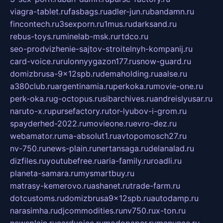
viagra-tablet.ru
fasbags.ru
adler-jun.ru
bandamn.ru
fincontech.ru
3sexporn.ru
1mus.ru
darksand.ru
rebus-toys.ru
minelab-msk.ru
rtdco.ru
seo-prodvizhenie-sajtov-stroitelnyh-kompanij.ru
card-voice.ru
rulonnyygazon177.ru
snow-guard.ru
domizbrusa-9x12spb.ru
demaholding.ru
aalse.ru
a380club.ru
argentinamia.ru
perkoka.ru
movie-one.ru
perk-oka.ru
g-octopus.ru
sibarchives.ru
andreislyusar.ru
naruto-x.ru
pursefactory.ru
tor-lyubov-i-grom.ru
spayderhed-2022.ru
movieone.ru
evro-dez.ru
webamator.ru
ma-absolut1.ru
avtopomosch27.ru
nv-750.ru
news-plain.ru
nertansaga.ru
delanalad.ru
dizfiles.ru
youtubefree.ru
aria-family.ru
roadli.ru
planeta-samara.ru
mysmartbuy.ru
matrasy-kemerovo.ru
ashanet.ru
trade-farm.ru
dotcustoms.ru
domizbrusa9x12spb.ru
autodamp.ru
narasimha.ru
djcommodities.ru
nv750.ru
x-ton.ru