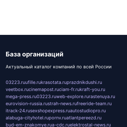
База организаций
Актуальный каталог компаний по всей России
03223.ru
ufille.ru
krasotata.ru
prazdnikdushi.ru
veetbox.ru
cinemapost.ru
ciam-fr.ru
kraft-you.ru
mega-press.ru
03223.ru
web-explore.ru
rastenuya.ru
eurovision-russia.ru
strah-news.ru
freeride-team.ru
itrack-24.ru
sexshopexpress.ru
autostudiopro.ru
alabuga-cityhotel.ru
pornv.ru
atlantpereezd.ru
bud-em-znakomye.ru
a-cdc.ru
elektrostal-news.ru