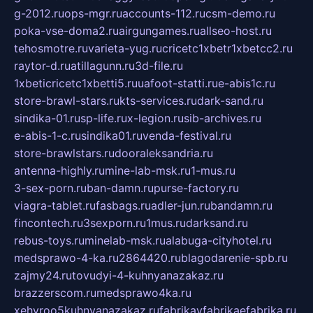
g-2012.ru
ops-mgr.ru
accounts-112.ru
csm-demo.ru
poka-vse-doma2.ru
airgungames.ru
allseo-host.ru
tehosmotre.ru
varieta-yug.ru
cricetc1xbetr1xbetcc2.ru
raytor-d.ru
atillagunn.ru
3d-file.ru
1xbeticricetc1xbetti5.ru
uafoot-statti.ru
e-abis1c.ru
store-brawl-stars.ru
kts-services.ru
dark-sand.ru
sindika-01.ru
sp-life.ru
x-legion.ru
sib-archives.ru
e-abis-1-c.ru
sindika01.ru
venda-festival.ru
store-brawlstars.ru
dooraleksandria.ru
antenna-highly.ru
mine-lab-msk.ru
1-mus.ru
3-sex-porn.ru
ban-damn.ru
purse-factory.ru
viagra-tablet.ru
fasbags.ru
adler-jun.ru
bandamn.ru
fincontech.ru
3sexporn.ru
1mus.ru
darksand.ru
rebus-toys.ru
minelab-msk.ru
alabuga-cityhotel.ru
medsprawo-4-ka.ru
2864420.ru
blagodarenie-spb.ru
zajmy24.ru
tovudyi-4-kuhnyanazakaz.ru
brazzerscom.ru
medsprawo4ka.ru
xehyroo5kuhnyanazakaz.ru
fabrikayfabrikaefabrika.ru