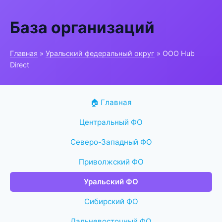
База организаций
Главная
»
Уральский федеральный округ
» ООО Hub
Direct
🏠 Главная
Центральный ФО
Северо-Западный ФО
Приволжский ФО
Уральский ФО
Сибирский ФО
Дальневосточный ФО