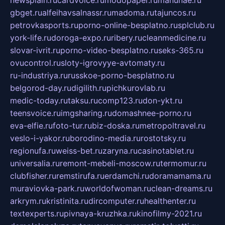
newsplain.ru
cardvoice.ru
modopaper.ru
manunae.ru
gbget.ru
alfeihavsalnassr.ru
madoma.ru
tajuncos.ru
petrovkasports.ru
porno-online-besplatno.ru
splclub.ru
york-life.ru
doroga-expo.ru
ribery.ru
cleanmedicine.ru
slovar-ivrit.ru
porno-video-besplatno.ru
seks-365.ru
ovucontrol.ru
sloty-igrovyye-avtomaty.ru
ru-industriya.ru
russkoe-porno-besplatno.ru
belgorod-day.ru
digilith.ru
pichkurovlab.ru
medic-today.ru
taksu.ru
comp123.ru
don-ykt.ru
teensvoice.ru
imgsharing.ru
domashnee-porno.ru
eva-elfie.ru
foto-tur.ru
biz-doska.ru
metropoltravel.ru
veslo-i-yakor.ru
borodino-media.ru
rostotsky.ru
regionufa.ru
weiss-bet.ru
zaryna.ru
casinotablet.ru
universalia.ru
remont-mebeli-moscow.ru
termomur.ru
clubfisher.ru
remstirufa.ru
erdamchi.ru
doramamama.ru
muraviovka-park.ru
worldofwoman.ru
clean-dreams.ru
arkrym.ru
kristinita.ru
dircomputer.ru
healthenter.ru
textexperts.ru
pivnaya-kruzhka.ru
kinofilmy-2021.ru