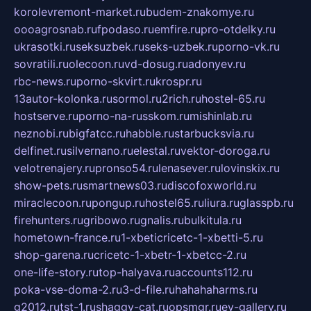
korolevremont-market.ru
budem-znakomye.ru
oooagrosnab.ru
fpodaso.ru
emfire.ru
pro-otdelky.ru
ukrasotki.ru
seksuzbek.ru
seks-uzbek.ru
porno-vk.ru
sovratili.ru
olecoon.ru
vd-dosug.ru
adonyev.ru
rbc-news.ru
porno-skvirt.ru
krospr.ru
13autor-kolonka.ru
sormol.ru
2rich.ru
hostel-65.ru
hostserve.ru
porno-na-russkom.ru
mishinlab.ru
neznobi.ru
bigfatcc.ru
habble.ru
starbucksvia.ru
delfinet.ru
silvernano.ru
elestal.ru
vektor-doroga.ru
velotrenajery.ru
pronso54.ru
lenasever.ru
lovinskix.ru
show-pets.ru
smartnews03.ru
discofoxworld.ru
miraclecoon.ru
pongup.ru
hostel65.ru
liura.ru
glasspb.ru
firehunters.ru
gribowo.ru
gnalis.ru
bulkitula.ru
hometown-france.ru
1-xbeticricetc-1-xbetti-5.ru
shop-garena.ru
cricetc-1-xbetr-1-xbetcc-2.ru
one-life-story.ru
top-halyava.ru
accounts112.ru
poka-vse-doma-2.ru
3-d-file.ru
hahahaharms.ru
g2012.ru
tst-1.ru
shaggy-cat.ru
opsmgr.ru
ev-gallery.ru