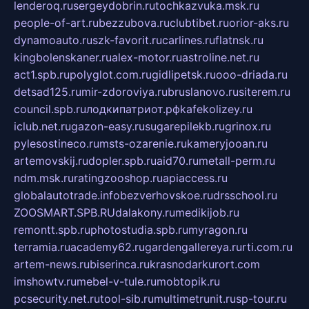
lenderoq.ru
sergeydobrin.ru
tochkazvuka.msk.ru
people-of-art.ru
bezzubova.ru
clubtibet.ru
orior-aks.ru
dynamoauto.ru
szk-favorit.ru
carlines.ru
flatnsk.ru
kingbolenskaner.ru
alex-motor.ru
astroline.net.ru
act1.spb.ru
polyglot.com.ru
gidlipetsk.ru
ooo-driada.ru
detsad125.ru
mir-zdoroviya.ru
bruslanovo.ru
siterem.ru
council.spb.ru
лодкипатриот.рф
kafekolizey.ru
iclub.net.ru
gazon-easy.ru
sugarepilekb.ru
grinox.ru
pylesostineco.ru
msts-ozarenie.ru
kameryjooan.ru
artemovskij.ru
dopler.spb.ru
aid70.ru
metall-perm.ru
ndm.msk.ru
ratingzooshop.ru
apiaccess.ru
globalautotrade.info
bezverhovskoe.ru
drsschool.ru
ZOOSMART.SPB.RU
dalakony.ru
medikijob.ru
remontt.spb.ru
photostudia.spb.ru
myragon.ru
terramia.ru
academy62.ru
gardengallereya.ru
rti.com.ru
artem-news.ru
biserinca.ru
krasnodarkurort.com
imshowtv.ru
mebel-v-tule.ru
mobtopik.ru
pcsecurity.net.ru
tool-sib.ru
multimetrunit.ru
sp-tour.ru