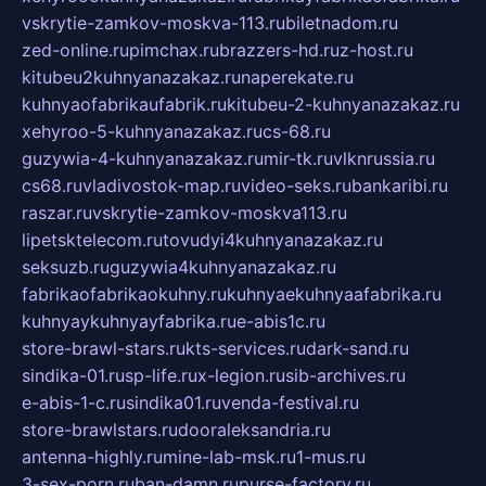
vskrytie-zamkov-moskva-113.ru
biletnadom.ru
zed-online.ru
pimchax.ru
brazzers-hd.ru
z-host.ru
kitubeu2kuhnyanazakaz.ru
naperekate.ru
kuhnyaofabrikaufabrik.ru
kitubeu-2-kuhnyanazakaz.ru
xehyroo-5-kuhnyanazakaz.ru
cs-68.ru
guzywia-4-kuhnyanazakaz.ru
mir-tk.ru
vlknrussia.ru
cs68.ru
vladivostok-map.ru
video-seks.ru
bankaribi.ru
raszar.ru
vskrytie-zamkov-moskva113.ru
lipetsktelecom.ru
tovudyi4kuhnyanazakaz.ru
seksuzb.ru
guzywia4kuhnyanazakaz.ru
fabrikaofabrikaokuhny.ru
kuhnyaekuhnyaafabrika.ru
kuhnyaykuhnyayfabrika.ru
e-abis1c.ru
store-brawl-stars.ru
kts-services.ru
dark-sand.ru
sindika-01.ru
sp-life.ru
x-legion.ru
sib-archives.ru
e-abis-1-c.ru
sindika01.ru
venda-festival.ru
store-brawlstars.ru
dooraleksandria.ru
antenna-highly.ru
mine-lab-msk.ru
1-mus.ru
3-sex-porn.ru
ban-damn.ru
purse-factory.ru