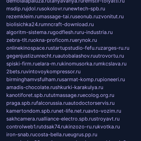
demolalapaluza.ru
tanyavanya.ru
remstir-tolyatti.ru
msdip.ru
jdol.ru
sokolovr.ru
newtech-spb.ru
rezemkleim.ru
massage-tai.ru
seonub.ru
zvonitut.ru
biolisichka24.ru
mncraft-download.ru
algoritm-sistema.ru
godflesh.ru
ru-industria.ru
zebra-tlt.ru
okna-proficom.ru
erynok.ru
onlinekinospace.ru
startupstudio-fefu.ru
zarges-ru.ru
gegenjustizunrecht.ru
autobalashov.ru
utrovortu.ru
spiski-firm.ru
elara-m.ru
kinomusorka.ru
mkcslava.ru
2bets.ru
vintovoykompressor.ru
birminghamvsfulham.ru
sarmat-komp.ru
pioneeri.ru
amadis-chocolate.ru
shkurki-karakulya.ru
kanotiforet.spb.ru
tutmassage.ru
ecolog.org.ru
praga.spb.ru
falcorussia.ru
autodoctorservis.ru
kamertondom.spb.ru
net-life.net.ru
avto-vozim.ru
sakhcamera.ru
alliance-electro.spb.ru
stroyavt.ru
controlweb1.ru
tdsak74.ru
kinzozo-ru.ru
kvotka.ru
iron-snab.ru
costa-bella.ru
eugrus.pp.ru