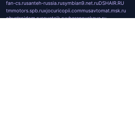
fan-cs.ru
santeh-russia.ru
symbian9.net.ru
DSHAIR.RU
tmmotors.spb.ru
xjocuricopii.com
musavtomat.msk.ru
obustrojdom.ru
sovetcik.ru
ybaranovskaya.ru
ppknews.ru
cult-alshei.ru
JAPANRUSSIA.RU
proekciyamebel.ru
imper-finans.ru
rim.org.ru
glamourai.ru
brassminus.ru
zabor-pro.ru
ftn.pp.ru
dorogoe58.ru
laimengpacker.ru
kuzova-zapchasti.ru
sageerp.ru
taxodrom.ru
dsrazvitie.ru
hardcity.net.ru
ratinghomegames.ru
topservice25.ru
gubernyan.ru
gtglasslined.ru
ii4.ru
tssport.spb.ru
andorra24.com
blackwallstreet.ru
oboimos.ru
optim-doors.com.ru
ikuch.ru
nycr.org.ru
npa21.ru
vremya-ch.spb.ru
desert000.ru
ivtorgi.ru
ifiori.ru
catalog-statei.ru
dcv.org.ru
spetsmaster174.ru
ipkameryhiseeu.ru
dum26.ru
ruspol.spb.ru
fr-opendp.ru
kam-solnyshko.ru
cheyenne-arapaho.ru
sevzapmetal.spb.ru
ted-lapidus.spb.ru
parasite-eliminator.ru
sigma-complete.ru
modernworld.ru
dama-moda.ru