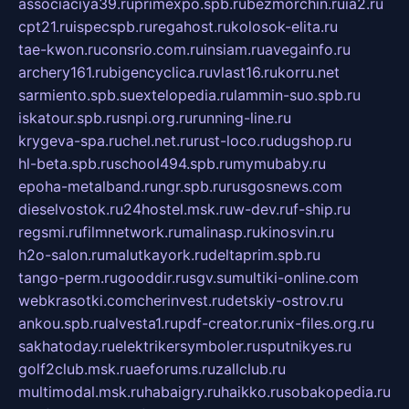
associaciya39.ru
primexpo.spb.ru
bezmorchin.ru
ia2.ru
cpt21.ru
ispecspb.ru
regahost.ru
kolosok-elita.ru
tae-kwon.ru
consrio.com.ru
insiam.ru
avegainfo.ru
archery161.ru
bigencyclica.ru
vlast16.ru
korru.net
sarmiento.spb.su
extelopedia.ru
lammin-suo.spb.ru
iskatour.spb.ru
snpi.org.ru
running-line.ru
krygeva-spa.ru
chel.net.ru
rust-loco.ru
dugshop.ru
hl-beta.spb.ru
school494.spb.ru
mymubaby.ru
epoha-metalband.ru
ngr.spb.ru
rusgosnews.com
dieselvostok.ru
24hostel.msk.ru
w-dev.ru
f-ship.ru
regsmi.ru
filmnetwork.ru
malinasp.ru
kinosvin.ru
h2o-salon.ru
malutkayork.ru
deltaprim.spb.ru
tango-perm.ru
gooddir.ru
sgv.su
multiki-online.com
webkrasotki.com
cherinvest.ru
detskiy-ostrov.ru
ankou.spb.ru
alvesta1.ru
pdf-creator.ru
nix-files.org.ru
sakhatoday.ru
elektrikersymboler.ru
sputnikyes.ru
golf2club.msk.ru
aeforums.ru
zallclub.ru
multimodal.msk.ru
habaigry.ru
haikko.ru
sobakopedia.ru