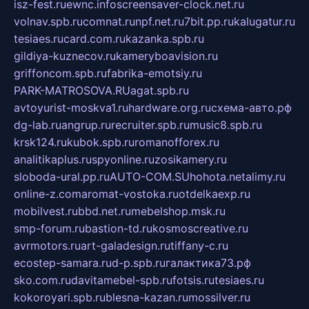
isz-fest.ru
ewnc.info
screensaver-clock.net.ru
volnav.spb.ru
comnat.ru
npf.net.ru
7bit.pp.ru
kalugatur.ru
tesiaes.ru
card.com.ru
kazanka.spb.ru
gildiya-kuznecov.ru
kameryboavision.ru
griffoncom.spb.ru
fabrika-emotsiy.ru
PARK-MATROSOVA.RU
agat.spb.ru
avtoyurist-moskva1.ru
hardware.org.ru
схема-авто.рф
dg-lab.ru
angrup.ru
recruiter.spb.ru
music8.spb.ru
krsk124.ru
kubok.spb.ru
romanofforex.ru
analitikaplus.ru
spyonline.ru
zosikamery.ru
sloboda-ural.pp.ru
AUTO-COM.SU
hohota.net
alimy.ru
online-z.com
aromat-vostoka.ru
otdelkaexp.ru
mobilvest.ru
bbd.net.ru
mebelshop.msk.ru
smp-forum.ru
bastion-td.ru
kosmoscreative.ru
avrmotors.ru
art-galadesign.ru
tiffany-c.ru
ecostep-samara.ru
d-p.spb.ru
галактика73.рф
sko.com.ru
davitamebel-spb.ru
fotsis.ru
tesiaes.ru
kokoroyari.spb.ru
blesna-kazan.ru
mossilver.ru