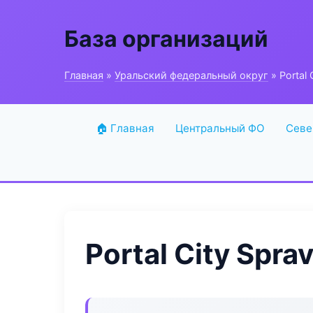
База организаций
Главная
»
Уральский федеральный округ
» Portal 
🏠 Главная
Центральный ФО
Севе
Portal City Spra