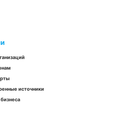
ми
ганизаций
онам
арты
еренные источники
 бизнеса