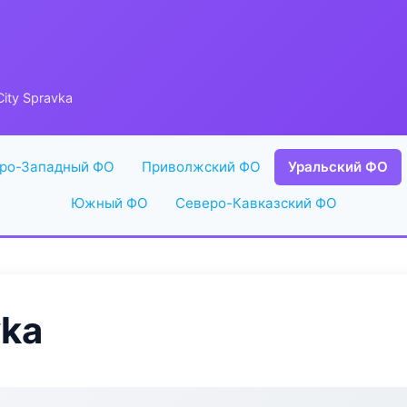
City Spravka
ро-Западный ФО
Приволжский ФО
Уральский ФО
Южный ФО
Северо-Кавказский ФО
vka