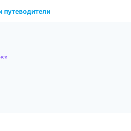
и путеводители
нск