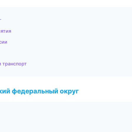
г
иятия
сии
и транспорт
ский федеральный округ