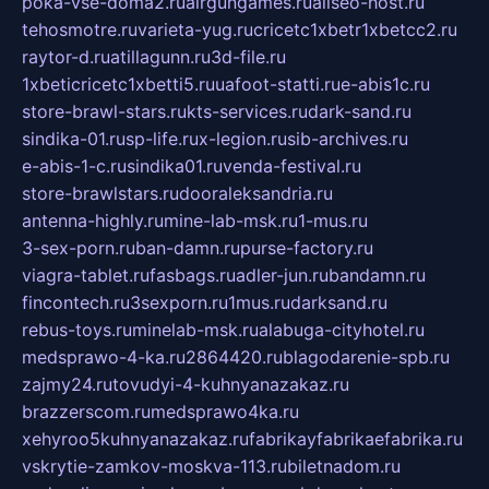
poka-vse-doma2.ru
airgungames.ru
allseo-host.ru
tehosmotre.ru
varieta-yug.ru
cricetc1xbetr1xbetcc2.ru
raytor-d.ru
atillagunn.ru
3d-file.ru
1xbeticricetc1xbetti5.ru
uafoot-statti.ru
e-abis1c.ru
store-brawl-stars.ru
kts-services.ru
dark-sand.ru
sindika-01.ru
sp-life.ru
x-legion.ru
sib-archives.ru
e-abis-1-c.ru
sindika01.ru
venda-festival.ru
store-brawlstars.ru
dooraleksandria.ru
antenna-highly.ru
mine-lab-msk.ru
1-mus.ru
3-sex-porn.ru
ban-damn.ru
purse-factory.ru
viagra-tablet.ru
fasbags.ru
adler-jun.ru
bandamn.ru
fincontech.ru
3sexporn.ru
1mus.ru
darksand.ru
rebus-toys.ru
minelab-msk.ru
alabuga-cityhotel.ru
medsprawo-4-ka.ru
2864420.ru
blagodarenie-spb.ru
zajmy24.ru
tovudyi-4-kuhnyanazakaz.ru
brazzerscom.ru
medsprawo4ka.ru
xehyroo5kuhnyanazakaz.ru
fabrikayfabrikaefabrika.ru
vskrytie-zamkov-moskva-113.ru
biletnadom.ru