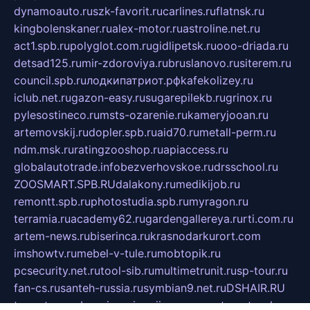
dynamoauto.ru
szk-favorit.ru
carlines.ru
flatnsk.ru
kingbolenskaner.ru
alex-motor.ru
astroline.net.ru
act1.spb.ru
polyglot.com.ru
gidlipetsk.ru
ooo-driada.ru
detsad125.ru
mir-zdoroviya.ru
bruslanovo.ru
siterem.ru
council.spb.ru
лодкипатриот.рф
kafekolizey.ru
iclub.net.ru
gazon-easy.ru
sugarepilekb.ru
grinox.ru
pylesostineco.ru
msts-ozarenie.ru
kameryjooan.ru
artemovskij.ru
dopler.spb.ru
aid70.ru
metall-perm.ru
ndm.msk.ru
ratingzooshop.ru
apiaccess.ru
globalautotrade.info
bezverhovskoe.ru
drsschool.ru
ZOOSMART.SPB.RU
dalakony.ru
medikijob.ru
remontt.spb.ru
photostudia.spb.ru
myragon.ru
terramia.ru
academy62.ru
gardengallereya.ru
rti.com.ru
artem-news.ru
biserinca.ru
krasnodarkurort.com
imshowtv.ru
mebel-v-tule.ru
mobtopik.ru
pcsecurity.net.ru
tool-sib.ru
multimetrunit.ru
sp-tour.ru
fan-cs.ru
santeh-russia.ru
symbian9.net.ru
DSHAIR.RU
tmmotors.spb.ru
xjocuricopii.com
musavtomat.msk.ru