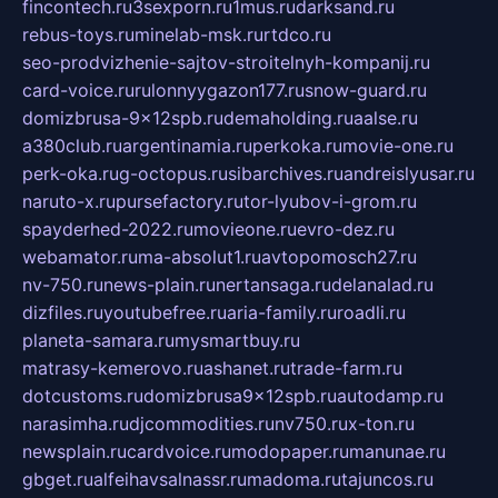
fincontech.ru
3sexporn.ru
1mus.ru
darksand.ru
rebus-toys.ru
minelab-msk.ru
rtdco.ru
seo-prodvizhenie-sajtov-stroitelnyh-kompanij.ru
card-voice.ru
rulonnyygazon177.ru
snow-guard.ru
domizbrusa-9x12spb.ru
demaholding.ru
aalse.ru
a380club.ru
argentinamia.ru
perkoka.ru
movie-one.ru
perk-oka.ru
g-octopus.ru
sibarchives.ru
andreislyusar.ru
naruto-x.ru
pursefactory.ru
tor-lyubov-i-grom.ru
spayderhed-2022.ru
movieone.ru
evro-dez.ru
webamator.ru
ma-absolut1.ru
avtopomosch27.ru
nv-750.ru
news-plain.ru
nertansaga.ru
delanalad.ru
dizfiles.ru
youtubefree.ru
aria-family.ru
roadli.ru
planeta-samara.ru
mysmartbuy.ru
matrasy-kemerovo.ru
ashanet.ru
trade-farm.ru
dotcustoms.ru
domizbrusa9x12spb.ru
autodamp.ru
narasimha.ru
djcommodities.ru
nv750.ru
x-ton.ru
newsplain.ru
cardvoice.ru
modopaper.ru
manunae.ru
gbget.ru
alfeihavsalnassr.ru
madoma.ru
tajuncos.ru