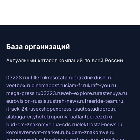
База организаций
Актуальный каталог компаний по всей России
03223.ru
ufille.ru
krasotata.ru
prazdnikdushi.ru
veetbox.ru
cinemapost.ru
ciam-fr.ru
kraft-you.ru
mega-press.ru
03223.ru
web-explore.ru
rastenuya.ru
eurovision-russia.ru
strah-news.ru
freeride-team.ru
itrack-24.ru
sexshopexpress.ru
autostudiopro.ru
alabuga-cityhotel.ru
pornv.ru
atlantpereezd.ru
bud-em-znakomye.ru
a-cdc.ru
elektrostal-news.ru
korolevremont-market.ru
budem-znakomye.ru