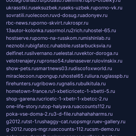
oooagrosnab.ru
fpodaso.ru
emfire.ru
pro-otdelky.ru
ukrasotki.ru
seksuzbek.ru
seks-uzbek.ru
porno-vk.ru
sovratili.ru
olecoon.ru
vd-dosug.ru
adonyev.ru
rbc-news.ru
porno-skvirt.ru
krospr.ru
13autor-kolonka.ru
sormol.ru
2rich.ru
hostel-65.ru
hostserve.ru
porno-na-russkom.ru
mishinlab.ru
neznobi.ru
bigfatcc.ru
habble.ru
starbucksvia.ru
delfinet.ru
silvernano.ru
elestal.ru
vektor-doroga.ru
velotrenajery.ru
pronso54.ru
lenasever.ru
lovinskix.ru
show-pets.ru
smartnews03.ru
discofoxworld.ru
miraclecoon.ru
pongup.ru
hostel65.ru
liura.ru
glasspb.ru
firehunters.ru
gribowo.ru
gnalis.ru
bulkitula.ru
hometown-france.ru
1-xbeticricetc-1-xbetti-5.ru
shop-garena.ru
cricetc-1-xbetr-1-xbetcc-2.ru
one-life-story.ru
top-halyava.ru
accounts112.ru
poka-vse-doma-2.ru
3-d-file.ru
hahahaharms.ru
g2012.ru
tst-1.ru
shaggy-cat.ru
opsmgr.ru
ev-gallery.ru
g-2012.ru
ops-mgr.ru
accounts-112.ru
csm-demo.ru