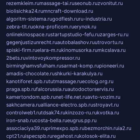
rezemkleim.ru
massage-tai.ru
seonub.ru
zvonitut.ru
biolisichka24.ru
mncraft-download.ru
algoritm-sistema.ru
godflesh.ru
ru-industria.ru
zebra-tlt.ru
okna-proficom.ru
erynok.ru
onlinekinospace.ru
startupstudio-fefu.ru
zarges-ru.ru
gegenjustizunrecht.ru
autobalashov.ru
utrovortu.ru
spiski-firm.ru
elara-m.ru
kinomusorka.ru
mkcslava.ru
2bets.ru
vintovoykompressor.ru
birminghamvsfulham.ru
sarmat-komp.ru
pioneeri.ru
amadis-chocolate.ru
shkurki-karakulya.ru
kanotiforet.spb.ru
tutmassage.ru
ecolog.org.ru
praga.spb.ru
falcorussia.ru
autodoctorservis.ru
kamertondom.spb.ru
net-life.net.ru
avto-vozim.ru
sakhcamera.ru
alliance-electro.spb.ru
stroyavt.ru
controlweb1.ru
tdsak74.ru
kinzozo-ru.ru
kvotka.ru
iron-snab.ru
costa-bella.ru
eugrus.pp.ru
associaciya39.ru
primexpo.spb.ru
bezmorchin.ru
ia2.ru
cpt21.ru
ispecspb.ru
regahost.ru
kolosok-elita.ru