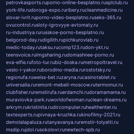
petrovkasports.ru
porno-online-besplatno.ru
splclub.ru
york-life.ru
doroga-expo.ru
ribery.ru
cleanmedicine.ru
slovar-ivrit.ru
porno-video-besplatno.ru
seks-365.ru
ovucontrol.ru
sloty-igrovyye-avtomaty.ru
ru-industriya.ru
russkoe-porno-besplatno.ru
belgorod-day.ru
digilith.ru
pichkurovlab.ru
medic-today.ru
taksu.ru
comp123.ru
don-ykt.ru
teensvoice.ru
imgsharing.ru
domashnee-porno.ru
eva-elfie.ru
foto-tur.ru
biz-doska.ru
metropoltravel.ru
veslo-i-yakor.ru
borodino-media.ru
rostotsky.ru
regionufa.ru
weiss-bet.ru
zaryna.ru
casinotablet.ru
universalia.ru
remont-mebeli-moscow.ru
termomur.ru
clubfisher.ru
remstirufa.ru
erdamchi.ru
doramamama.ru
muraviovka-park.ru
worldofwoman.ru
clean-dreams.ru
arkrym.ru
kristinita.ru
dircomputer.ru
healthenter.ru
textexperts.ru
pivnaya-kruzhka.ru
kinofilmy-2021.ru
demolalapaluza.ru
tanyavanya.ru
remstir-tolyatti.ru
msdip.ru
jdol.ru
sokolovr.ru
newtech-spb.ru