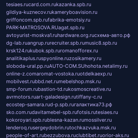
tesiaes.ru
card.com.ru
kazanka.spb.ru
gildiya-kuznecov.ru
kameryboavision.ru
griffoncom.spb.ru
fabrika-emotsiy.ru
PARK-MATROSOVA.RU
agat.spb.ru
avtoyurist-moskva1.ru
hardware.org.ru
схема-авто.рф
dg-lab.ru
angrup.ru
recruiter.spb.ru
music8.spb.ru
krsk124.ru
kubok.spb.ru
romanofforex.ru
analitikaplus.ru
spyonline.ru
zosikamery.ru
sloboda-ural.pp.ru
AUTO-COM.SU
hohota.net
alimy.ru
online-z.com
aromat-vostoka.ru
otdelkaexp.ru
mobilvest.ru
bbd.net.ru
mebelshop.msk.ru
smp-forum.ru
bastion-td.ru
kosmoscreative.ru
avrmotors.ru
art-galadesign.ru
tiffany-c.ru
ecostep-samara.ru
d-p.spb.ru
галактика73.рф
sko.com.ru
davitamebel-spb.ru
fotsis.ru
tesiaes.ru
kokoroyari.spb.ru
blesna-kazan.ru
mossilver.ru
lenderoq.ru
sergeydobrin.ru
tochkazvuka.msk.ru
people-of-art.ru
bezzubova.ru
clubtibet.ru
orior-aks.ru