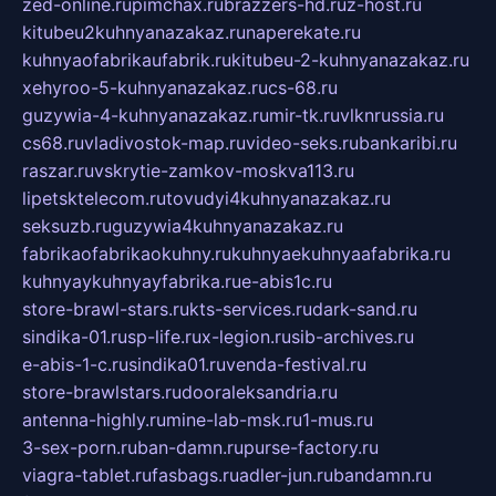
zed-online.ru
pimchax.ru
brazzers-hd.ru
z-host.ru
kitubeu2kuhnyanazakaz.ru
naperekate.ru
kuhnyaofabrikaufabrik.ru
kitubeu-2-kuhnyanazakaz.ru
xehyroo-5-kuhnyanazakaz.ru
cs-68.ru
guzywia-4-kuhnyanazakaz.ru
mir-tk.ru
vlknrussia.ru
cs68.ru
vladivostok-map.ru
video-seks.ru
bankaribi.ru
raszar.ru
vskrytie-zamkov-moskva113.ru
lipetsktelecom.ru
tovudyi4kuhnyanazakaz.ru
seksuzb.ru
guzywia4kuhnyanazakaz.ru
fabrikaofabrikaokuhny.ru
kuhnyaekuhnyaafabrika.ru
kuhnyaykuhnyayfabrika.ru
e-abis1c.ru
store-brawl-stars.ru
kts-services.ru
dark-sand.ru
sindika-01.ru
sp-life.ru
x-legion.ru
sib-archives.ru
e-abis-1-c.ru
sindika01.ru
venda-festival.ru
store-brawlstars.ru
dooraleksandria.ru
antenna-highly.ru
mine-lab-msk.ru
1-mus.ru
3-sex-porn.ru
ban-damn.ru
purse-factory.ru
viagra-tablet.ru
fasbags.ru
adler-jun.ru
bandamn.ru