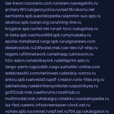
tae-kwon.ru
consrio.com.ru
insiam.ru
avegainfo.ru
archery161.ru
bigencyclica.ru
vlast16.ru
korru.net
sarmiento.spb.su
extelopedia.ru
lammin-suo.spb.ru
iskatour.spb.ru
snpi.org.ru
running-line.ru
krygeva-spa.ru
chel.net.ru
rust-loco.ru
dugshop.ru
hl-beta.spb.ru
school494.spb.ru
mymubaby.ru
epoha-metalband.ru
ngr.spb.ru
rusgosnews.com
dieselvostok.ru
24hostel.msk.ru
w-dev.ru
f-ship.ru
regsmi.ru
filmnetwork.ru
malinasp.ru
kinosvin.ru
h2o-salon.ru
malutkayork.ru
deltaprim.spb.ru
tango-perm.ru
gooddir.ru
sgv.su
multiki-online.com
webkrasotki.com
cherinvest.ru
detskiy-ostrov.ru
ankou.spb.ru
alvesta1.ru
pdf-creator.ru
nix-files.org.ru
sakhatoday.ru
elektrikersymboler.ru
sputnikyes.ru
golf2club.msk.ru
aeforums.ru
zallclub.ru
multimodal.msk.ru
habaigry.ru
haikko.ru
sobakopedia.ru
isz-fest.ru
ewnc.info
screensaver-clock.net.ru
volnav.spb.ru
comnat.ru
npf.net.ru
7bit.pp.ru
kalugatur.ru