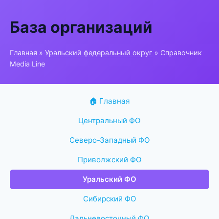
База организаций
Главная
»
Уральский федеральный округ
» Справочник
Media Line
🏠 Главная
Центральный ФО
Северо-Западный ФО
Приволжский ФО
Уральский ФО
Сибирский ФО
Дальневосточный ФО