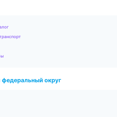
алог
 транспорт
бы
 федеральный округ