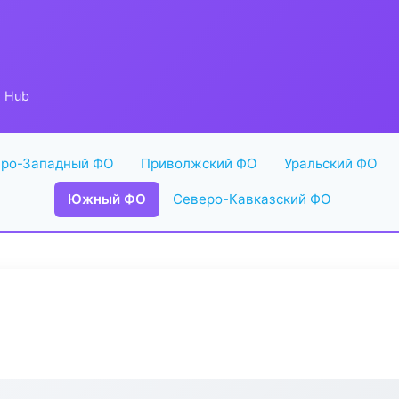
o Hub
ро-Западный ФО
Приволжский ФО
Уральский ФО
Южный ФО
Северо-Кавказский ФО