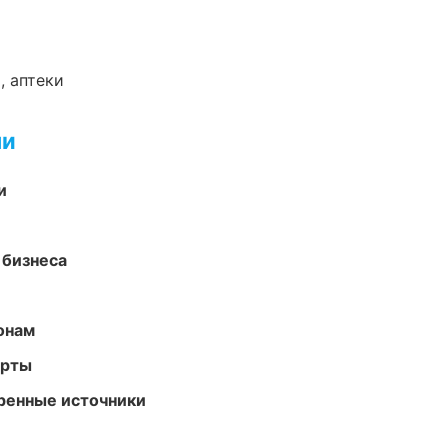
, аптеки
ми
и
 бизнеса
онам
арты
еренные источники