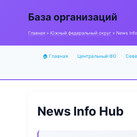
База организаций
Главная
»
Южный федеральный округ
» News Inf
🏠 Главная
Центральный ФО
Севе
News Info Hub