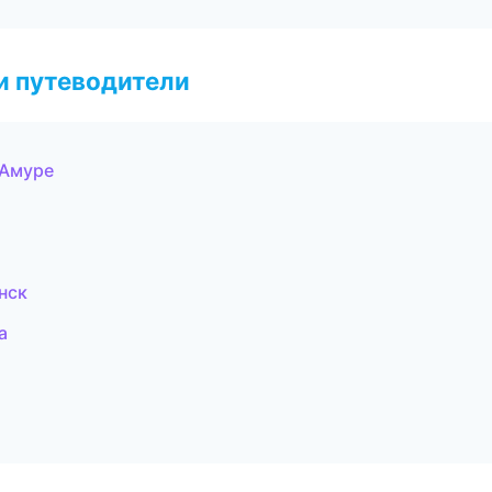
и путеводители
-Амуре
нск
а