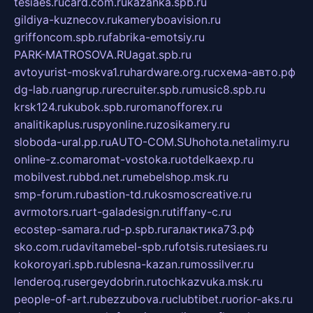
tesiaes.ru
card.com.ru
kazanka.spb.ru
gildiya-kuznecov.ru
kameryboavision.ru
griffoncom.spb.ru
fabrika-emotsiy.ru
PARK-MATROSOVA.RU
agat.spb.ru
avtoyurist-moskva1.ru
hardware.org.ru
схема-авто.рф
dg-lab.ru
angrup.ru
recruiter.spb.ru
music8.spb.ru
krsk124.ru
kubok.spb.ru
romanofforex.ru
analitikaplus.ru
spyonline.ru
zosikamery.ru
sloboda-ural.pp.ru
AUTO-COM.SU
hohota.net
alimy.ru
online-z.com
aromat-vostoka.ru
otdelkaexp.ru
mobilvest.ru
bbd.net.ru
mebelshop.msk.ru
smp-forum.ru
bastion-td.ru
kosmoscreative.ru
avrmotors.ru
art-galadesign.ru
tiffany-c.ru
ecostep-samara.ru
d-p.spb.ru
галактика73.рф
sko.com.ru
davitamebel-spb.ru
fotsis.ru
tesiaes.ru
kokoroyari.spb.ru
blesna-kazan.ru
mossilver.ru
lenderoq.ru
sergeydobrin.ru
tochkazvuka.msk.ru
people-of-art.ru
bezzubova.ru
clubtibet.ru
orior-aks.ru