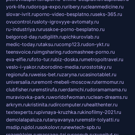
york-life.ru
doroga-expo.ru
ribery.ru
cleanmedicine.ru
slovar-ivrit.ru
porno-video-besplatno.ru
seks-365.ru
ovucontrol.ru
sloty-igrovyye-avtomaty.ru
ru-industriya.ru
russkoe-porno-besplatno.ru
belgorod-day.ru
digilith.ru
pichkurovlab.ru
medic-today.ru
taksu.ru
comp123.ru
don-ykt.ru
teensvoice.ru
imgsharing.ru
domashnee-porno.ru
eva-elfie.ru
foto-tur.ru
biz-doska.ru
metropoltravel.ru
veslo-i-yakor.ru
borodino-media.ru
rostotsky.ru
regionufa.ru
weiss-bet.ru
zaryna.ru
casinotablet.ru
universalia.ru
remont-mebeli-moscow.ru
termomur.ru
clubfisher.ru
remstirufa.ru
erdamchi.ru
doramamama.ru
muraviovka-park.ru
worldofwoman.ru
clean-dreams.ru
arkrym.ru
kristinita.ru
dircomputer.ru
healthenter.ru
textexperts.ru
pivnaya-kruzhka.ru
kinofilmy-2021.ru
demolalapaluza.ru
tanyavanya.ru
remstir-tolyatti.ru
msdip.ru
jdol.ru
sokolovr.ru
newtech-spb.ru
rezemkleim.ru
massage-tai.ru
seonub.ru
zvonitut.ru