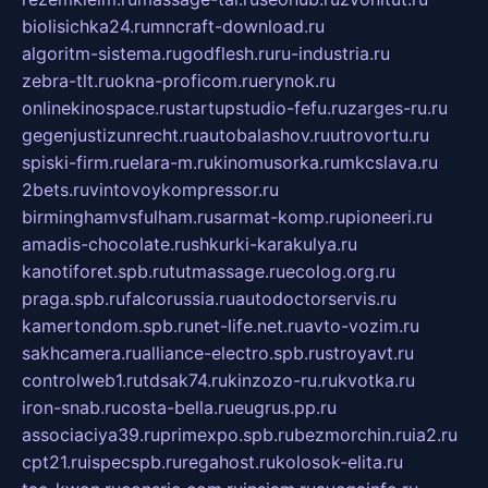
biolisichka24.ru
mncraft-download.ru
algoritm-sistema.ru
godflesh.ru
ru-industria.ru
zebra-tlt.ru
okna-proficom.ru
erynok.ru
onlinekinospace.ru
startupstudio-fefu.ru
zarges-ru.ru
gegenjustizunrecht.ru
autobalashov.ru
utrovortu.ru
spiski-firm.ru
elara-m.ru
kinomusorka.ru
mkcslava.ru
2bets.ru
vintovoykompressor.ru
birminghamvsfulham.ru
sarmat-komp.ru
pioneeri.ru
amadis-chocolate.ru
shkurki-karakulya.ru
kanotiforet.spb.ru
tutmassage.ru
ecolog.org.ru
praga.spb.ru
falcorussia.ru
autodoctorservis.ru
kamertondom.spb.ru
net-life.net.ru
avto-vozim.ru
sakhcamera.ru
alliance-electro.spb.ru
stroyavt.ru
controlweb1.ru
tdsak74.ru
kinzozo-ru.ru
kvotka.ru
iron-snab.ru
costa-bella.ru
eugrus.pp.ru
associaciya39.ru
primexpo.spb.ru
bezmorchin.ru
ia2.ru
cpt21.ru
ispecspb.ru
regahost.ru
kolosok-elita.ru