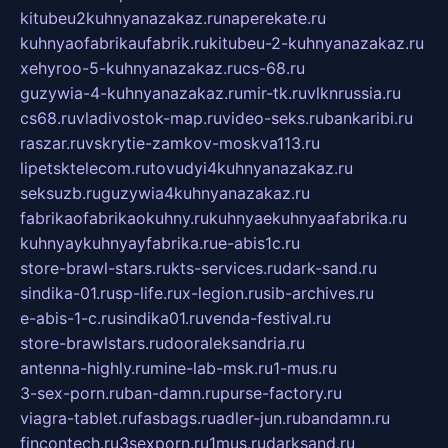
kitubeu2kuhnyanazakaz.ru
naperekate.ru
kuhnyaofabrikaufabrik.ru
kitubeu-2-kuhnyanazakaz.ru
xehyroo-5-kuhnyanazakaz.ru
cs-68.ru
guzywia-4-kuhnyanazakaz.ru
mir-tk.ru
vlknrussia.ru
cs68.ru
vladivostok-map.ru
video-seks.ru
bankaribi.ru
raszar.ru
vskrytie-zamkov-moskva113.ru
lipetsktelecom.ru
tovudyi4kuhnyanazakaz.ru
seksuzb.ru
guzywia4kuhnyanazakaz.ru
fabrikaofabrikaokuhny.ru
kuhnyaekuhnyaafabrika.ru
kuhnyaykuhnyayfabrika.ru
e-abis1c.ru
store-brawl-stars.ru
kts-services.ru
dark-sand.ru
sindika-01.ru
sp-life.ru
x-legion.ru
sib-archives.ru
e-abis-1-c.ru
sindika01.ru
venda-festival.ru
store-brawlstars.ru
dooraleksandria.ru
antenna-highly.ru
mine-lab-msk.ru
1-mus.ru
3-sex-porn.ru
ban-damn.ru
purse-factory.ru
viagra-tablet.ru
fasbags.ru
adler-jun.ru
bandamn.ru
fincontech.ru
3sexporn.ru
1mus.ru
darksand.ru