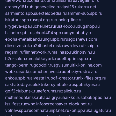
tae-kwon.ru
consrio.com.ru
insiam.ru
avegainfo.ru
archery161.ru
bigencyclica.ru
vlast16.ru
korru.net
sarmiento.spb.su
extelopedia.ru
lammin-suo.spb.ru
iskatour.spb.ru
snpi.org.ru
running-line.ru
krygeva-spa.ru
chel.net.ru
rust-loco.ru
dugshop.ru
hl-beta.spb.ru
school494.spb.ru
mymubaby.ru
epoha-metalband.ru
ngr.spb.ru
rusgosnews.com
dieselvostok.ru
24hostel.msk.ru
w-dev.ru
f-ship.ru
regsmi.ru
filmnetwork.ru
malinasp.ru
kinosvin.ru
h2o-salon.ru
malutkayork.ru
deltaprim.spb.ru
tango-perm.ru
gooddir.ru
sgv.su
multiki-online.com
webkrasotki.com
cherinvest.ru
detskiy-ostrov.ru
ankou.spb.ru
alvesta1.ru
pdf-creator.ru
nix-files.org.ru
sakhatoday.ru
elektrikersymboler.ru
sputnikyes.ru
golf2club.msk.ru
aeforums.ru
zallclub.ru
multimodal.msk.ru
habaigry.ru
haikko.ru
sobakopedia.ru
isz-fest.ru
ewnc.info
screensaver-clock.net.ru
volnav.spb.ru
comnat.ru
npf.net.ru
7bit.pp.ru
kalugatur.ru