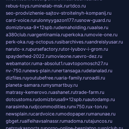
rebus-toys.ru
minelab-msk.ru
rtdco.ru
seo-prodvizhenie-sajtov-stroitelnyh-kompanij.ru
card-voice.ru
rulonnyygazon177.ru
snow-guard.ru
domizbrusa-9x12spb.ru
demaholding.ru
aalse.ru
a380club.ru
argentinamia.ru
perkoka.ru
movie-one.ru
perk-oka.ru
g-octopus.ru
sibarchives.ru
andreislyusar.ru
naruto-x.ru
pursefactory.ru
tor-lyubov-i-grom.ru
spayderhed-2022.ru
movieone.ru
evro-dez.ru
webamator.ru
ma-absolut1.ru
avtopomosch27.ru
nv-750.ru
news-plain.ru
nertansaga.ru
delanalad.ru
dizfiles.ru
youtubefree.ru
aria-family.ru
roadli.ru
planeta-samara.ru
mysmartbuy.ru
matrasy-kemerovo.ru
ashanet.ru
trade-farm.ru
dotcustoms.ru
domizbrusa9x12spb.ru
autodamp.ru
narasimha.ru
djcommodities.ru
nv750.ru
x-ton.ru
newsplain.ru
cardvoice.ru
modopaper.ru
manunae.ru
gbget.ru
alfeihavsalnassr.ru
madoma.ru
tajuncos.ru
petrovkasports.ru
porno-online-besplatno.ru
splclub.ru