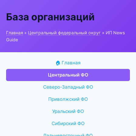
База организаций
Главная
»
Центральный федеральный округ
» ИП News
Guide
🏠 Главная
Центральный ФО
Северо-Западный ФО
Приволжский ФО
Уральский ФО
Сибирский ФО
Дальневосточный ФО