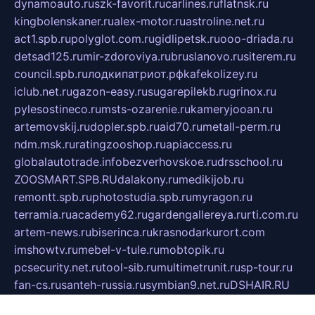
dynamoauto.ru
szk-favorit.ru
carlines.ru
flatnsk.ru
kingbolenskaner.ru
alex-motor.ru
astroline.net.ru
act1.spb.ru
polyglot.com.ru
gidlipetsk.ru
ooo-driada.ru
detsad125.ru
mir-zdoroviya.ru
bruslanovo.ru
siterem.ru
council.spb.ru
лодкипатриот.рф
kafekolizey.ru
iclub.net.ru
gazon-easy.ru
sugarepilekb.ru
grinox.ru
pylesostineco.ru
msts-ozarenie.ru
kameryjooan.ru
artemovskij.ru
dopler.spb.ru
aid70.ru
metall-perm.ru
ndm.msk.ru
ratingzooshop.ru
apiaccess.ru
globalautotrade.info
bezverhovskoe.ru
drsschool.ru
ZOOSMART.SPB.RU
dalakony.ru
medikijob.ru
remontt.spb.ru
photostudia.spb.ru
myragon.ru
terramia.ru
academy62.ru
gardengallereya.ru
rti.com.ru
artem-news.ru
biserinca.ru
krasnodarkurort.com
imshowtv.ru
mebel-v-tule.ru
mobtopik.ru
pcsecurity.net.ru
tool-sib.ru
multimetrunit.ru
sp-tour.ru
fan-cs.ru
santeh-russia.ru
symbian9.net.ru
DSHAIR.RU
tmmotors.spb.ru
xjocuricopii.com
musavtomat.msk.ru