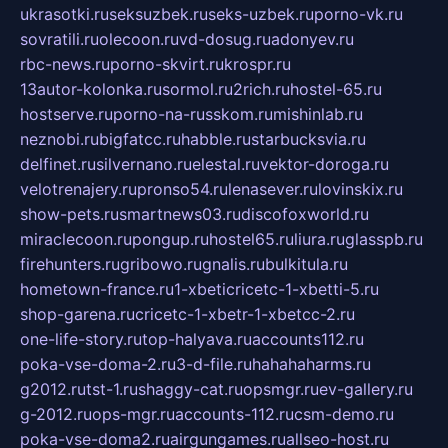
ukrasotki.ru
seksuzbek.ru
seks-uzbek.ru
porno-vk.ru
sovratili.ru
olecoon.ru
vd-dosug.ru
adonyev.ru
rbc-news.ru
porno-skvirt.ru
krospr.ru
13autor-kolonka.ru
sormol.ru
2rich.ru
hostel-65.ru
hostserve.ru
porno-na-russkom.ru
mishinlab.ru
neznobi.ru
bigfatcc.ru
habble.ru
starbucksvia.ru
delfinet.ru
silvernano.ru
elestal.ru
vektor-doroga.ru
velotrenajery.ru
pronso54.ru
lenasever.ru
lovinskix.ru
show-pets.ru
smartnews03.ru
discofoxworld.ru
miraclecoon.ru
pongup.ru
hostel65.ru
liura.ru
glasspb.ru
firehunters.ru
gribowo.ru
gnalis.ru
bulkitula.ru
hometown-france.ru
1-xbeticricetc-1-xbetti-5.ru
shop-garena.ru
cricetc-1-xbetr-1-xbetcc-2.ru
one-life-story.ru
top-halyava.ru
accounts112.ru
poka-vse-doma-2.ru
3-d-file.ru
hahahaharms.ru
g2012.ru
tst-1.ru
shaggy-cat.ru
opsmgr.ru
ev-gallery.ru
g-2012.ru
ops-mgr.ru
accounts-112.ru
csm-demo.ru
poka-vse-doma2.ru
airgungames.ru
allseo-host.ru