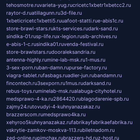
tehosmotre.ru
varieta-yug.ru
cricetc1xbetr1xbetcc2.ru
raytor-d.ru
atillagunn.ru
3d-file.ru
1xbeticricetc1xbetti5.ru
uafoot-statti.ru
e-abis1c.ru
store-brawl-stars.ru
kts-services.ru
dark-sand.ru
sindika-01.ru
sp-life.ru
x-legion.ru
sib-archives.ru
e-abis-1-c.ru
sindika01.ru
venda-festival.ru
store-brawlstars.ru
dooraleksandria.ru
antenna-highly.ru
mine-lab-msk.ru
1-mus.ru
3-sex-porn.ru
ban-damn.ru
purse-factory.ru
viagra-tablet.ru
fasbags.ru
adler-jun.ru
bandamn.ru
fincontech.ru
3sexporn.ru
1mus.ru
darksand.ru
rebus-toys.ru
minelab-msk.ru
alabuga-cityhotel.ru
medsprawo-4-ka.ru
2864420.ru
blagodarenie-spb.ru
zajmy24.ru
tovudyi-4-kuhnyanazakaz.ru
brazzerscom.ru
medsprawo4ka.ru
xehyroo5kuhnyanazakaz.ru
fabrikayfabrikaefabrika.ru
vskrytie-zamkov-moskva-113.ru
biletnadom.ru
zed-online.ru
pimchax.ru
brazzers-hd.ru
z-host.ru