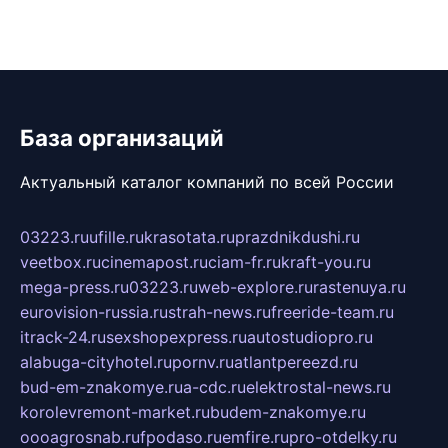
База организаций
Актуальный каталог компаний по всей России
03223.ru
ufille.ru
krasotata.ru
prazdnikdushi.ru
veetbox.ru
cinemapost.ru
ciam-fr.ru
kraft-you.ru
mega-press.ru
03223.ru
web-explore.ru
rastenuya.ru
eurovision-russia.ru
strah-news.ru
freeride-team.ru
itrack-24.ru
sexshopexpress.ru
autostudiopro.ru
alabuga-cityhotel.ru
pornv.ru
atlantpereezd.ru
bud-em-znakomye.ru
a-cdc.ru
elektrostal-news.ru
korolevremont-market.ru
budem-znakomye.ru
oooagrosnab.ru
fpodaso.ru
emfire.ru
pro-otdelky.ru