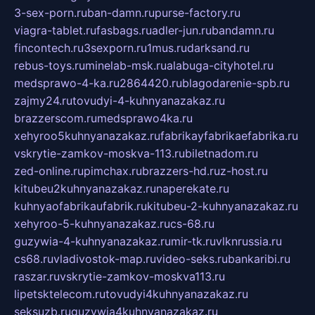
3-sex-porn.ru
ban-damn.ru
purse-factory.ru
viagra-tablet.ru
fasbags.ru
adler-jun.ru
bandamn.ru
fincontech.ru
3sexporn.ru
1mus.ru
darksand.ru
rebus-toys.ru
minelab-msk.ru
alabuga-cityhotel.ru
medsprawo-4-ka.ru
2864420.ru
blagodarenie-spb.ru
zajmy24.ru
tovudyi-4-kuhnyanazakaz.ru
brazzerscom.ru
medsprawo4ka.ru
xehyroo5kuhnyanazakaz.ru
fabrikayfabrikaefabrika.ru
vskrytie-zamkov-moskva-113.ru
biletnadom.ru
zed-online.ru
pimchax.ru
brazzers-hd.ru
z-host.ru
kitubeu2kuhnyanazakaz.ru
naperekate.ru
kuhnyaofabrikaufabrik.ru
kitubeu-2-kuhnyanazakaz.ru
xehyroo-5-kuhnyanazakaz.ru
cs-68.ru
guzywia-4-kuhnyanazakaz.ru
mir-tk.ru
vlknrussia.ru
cs68.ru
vladivostok-map.ru
video-seks.ru
bankaribi.ru
raszar.ru
vskrytie-zamkov-moskva113.ru
lipetsktelecom.ru
tovudyi4kuhnyanazakaz.ru
seksuzb.ru
guzywia4kuhnyanazakaz.ru