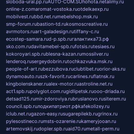
sloboda-ural.pp.ru
AUTO-COM.SU
hohota.net
alimy.ru
online-z.com
aromat-vostoka.ru
otdelkaexp.ru
mobilvest.ru
bbd.net.ru
mebelshop.msk.ru
smp-forum.ru
bastion-td.ru
kosmoscreative.ru
avrmotors.ru
art-galadesign.ru
tiffany-c.ru
ecostep-samara.ru
d-p.spb.ru
галактика73.рф
sko.com.ru
davitamebel-spb.ru
fotsis.ru
tesiaes.ru
kokoroyari.spb.ru
blesna-kazan.ru
mossilver.ru
lenderoq.ru
sergeydobrin.ru
tochkazvuka.msk.ru
people-of-art.ru
bezzubova.ru
clubtibet.ru
orior-aks.ru
dynamoauto.ru
szk-favorit.ru
carlines.ru
flatnsk.ru
kingbolenskaner.ru
alex-motor.ru
astroline.net.ru
act1.spb.ru
polyglot.com.ru
gidlipetsk.ru
ooo-driada.ru
detsad125.ru
mir-zdoroviya.ru
bruslanovo.ru
siterem.ru
council.spb.ru
лодкипатриот.рф
kafekolizey.ru
iclub.net.ru
gazon-easy.ru
sugarepilekb.ru
grinox.ru
pylesostineco.ru
msts-ozarenie.ru
kameryjooan.ru
artemovskij.ru
dopler.spb.ru
aid70.ru
metall-perm.ru