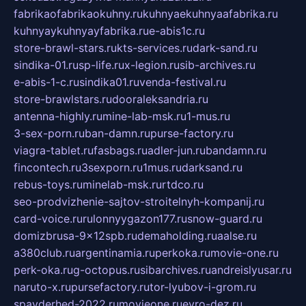
fabrikaofabrikaokuhny.ru
kuhnyaekuhnyaafabrika.ru
kuhnyaykuhnyayfabrika.ru
e-abis1c.ru
store-brawl-stars.ru
kts-services.ru
dark-sand.ru
sindika-01.ru
sp-life.ru
x-legion.ru
sib-archives.ru
e-abis-1-c.ru
sindika01.ru
venda-festival.ru
store-brawlstars.ru
dooraleksandria.ru
antenna-highly.ru
mine-lab-msk.ru
1-mus.ru
3-sex-porn.ru
ban-damn.ru
purse-factory.ru
viagra-tablet.ru
fasbags.ru
adler-jun.ru
bandamn.ru
fincontech.ru
3sexporn.ru
1mus.ru
darksand.ru
rebus-toys.ru
minelab-msk.ru
rtdco.ru
seo-prodvizhenie-sajtov-stroitelnyh-kompanij.ru
card-voice.ru
rulonnyygazon177.ru
snow-guard.ru
domizbrusa-9x12spb.ru
demaholding.ru
aalse.ru
a380club.ru
argentinamia.ru
perkoka.ru
movie-one.ru
perk-oka.ru
g-octopus.ru
sibarchives.ru
andreislyusar.ru
naruto-x.ru
pursefactory.ru
tor-lyubov-i-grom.ru
spayderhed-2022.ru
movieone.ru
evro-dez.ru