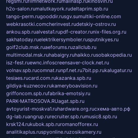
regsmi.ru
filmnetwork.ru
malinasp.ru
kinosvin.ru
h2o-salon.ru
malutkayork.ru
deltaprim.spb.ru
tango-perm.ru
gooddir.ru
sgv.su
multiki-online.com
webkrasotki.com
cherinvest.ru
detskiy-ostrov.ru
ankou.spb.ru
alvesta1.ru
pdf-creator.ru
nix-files.org.ru
sakhatoday.ru
elektrikersymboler.ru
sputnikyes.ru
golf2club.msk.ru
aeforums.ru
zallclub.ru
multimodal.msk.ru
habaigry.ru
haikko.ru
sobakopedia.ru
isz-fest.ru
ewnc.info
screensaver-clock.net.ru
volnav.spb.ru
comnat.ru
npf.net.ru
7bit.pp.ru
kalugatur.ru
tesiaes.ru
card.com.ru
kazanka.spb.ru
gildiya-kuznecov.ru
kameryboavision.ru
griffoncom.spb.ru
fabrika-emotsiy.ru
PARK-MATROSOVA.RU
agat.spb.ru
avtoyurist-moskva1.ru
hardware.org.ru
схема-авто.рф
dg-lab.ru
angrup.ru
recruiter.spb.ru
music8.spb.ru
krsk124.ru
kubok.spb.ru
romanofforex.ru
analitikaplus.ru
spyonline.ru
zosikamery.ru