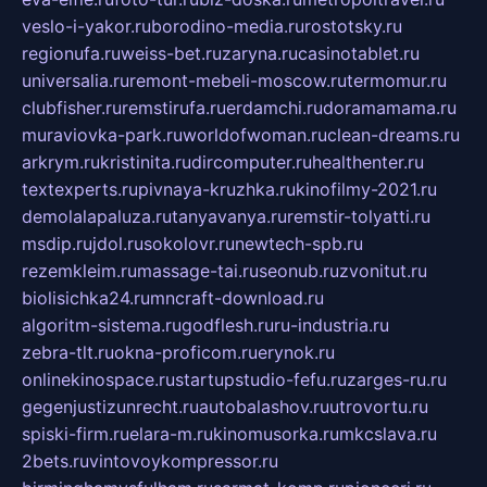
veslo-i-yakor.ru
borodino-media.ru
rostotsky.ru
regionufa.ru
weiss-bet.ru
zaryna.ru
casinotablet.ru
universalia.ru
remont-mebeli-moscow.ru
termomur.ru
clubfisher.ru
remstirufa.ru
erdamchi.ru
doramamama.ru
muraviovka-park.ru
worldofwoman.ru
clean-dreams.ru
arkrym.ru
kristinita.ru
dircomputer.ru
healthenter.ru
textexperts.ru
pivnaya-kruzhka.ru
kinofilmy-2021.ru
demolalapaluza.ru
tanyavanya.ru
remstir-tolyatti.ru
msdip.ru
jdol.ru
sokolovr.ru
newtech-spb.ru
rezemkleim.ru
massage-tai.ru
seonub.ru
zvonitut.ru
biolisichka24.ru
mncraft-download.ru
algoritm-sistema.ru
godflesh.ru
ru-industria.ru
zebra-tlt.ru
okna-proficom.ru
erynok.ru
onlinekinospace.ru
startupstudio-fefu.ru
zarges-ru.ru
gegenjustizunrecht.ru
autobalashov.ru
utrovortu.ru
spiski-firm.ru
elara-m.ru
kinomusorka.ru
mkcslava.ru
2bets.ru
vintovoykompressor.ru