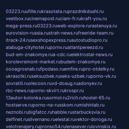
03223.ru
ufille.ru
krasotata.ru
prazdnikdushi.ru
veetbox.ru
cinemapost.ru
ciam-fr.ru
kraft-you.ru
mega-press.ru
03223.ru
web-explore.ru
rastenuya.ru
eurovision-russia.ru
strah-news.ru
freeride-team.ru
itrack-24.ru
sexshopexpress.ru
autostudiopro.ru
alabuga-cityhotel.ru
pornv.ru
atlantpereezd.ru
bud-em-znakomye.ru
a-cdc.ru
elektrostal-news.ru
korolevremont-market.ru
budem-znakomye.ru
oooagrosnab.ru
fpodaso.ru
emfire.ru
pro-otdelky.ru
ukrasotki.ru
seksuzbek.ru
seks-uzbek.ru
porno-vk.ru
sovratili.ru
olecoon.ru
vd-dosug.ru
adonyev.ru
rbc-news.ru
porno-skvirt.ru
krospr.ru
13autor-kolonka.ru
sormol.ru
2rich.ru
hostel-65.ru
hostserve.ru
porno-na-russkom.ru
mishinlab.ru
neznobi.ru
bigfatcc.ru
habble.ru
starbucksvia.ru
delfinet.ru
silvernano.ru
elestal.ru
vektor-doroga.ru
velotrenajery.ru
pronso54.ru
lenasever.ru
lovinskix.ru