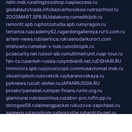
ndm.msk.ru
ratingzooshop.ru
apiaccess.ru
globalautotrade.info
bezverhovskoe.ru
drsschool.ru
ZOOSMART.SPB.RU
dalakony.ru
medikijob.ru
remontt.spb.ru
photostudia.spb.ru
myragon.ru
terramia.ru
academy62.ru
gardengallereya.ru
rti.com.ru
artem-news.ru
biserinca.ru
krasnodarkurort.com
imshowtv.ru
mebel-v-tule.ru
mobtopik.ru
pcsecurity.net.ru
tool-sib.ru
multimetrunit.ru
sp-tour.ru
fan-cs.ru
santeh-russia.ru
symbian9.net.ru
DSHAIR.RU
tmmotors.spb.ru
xjocuricopii.com
musavtomat.msk.ru
obustrojdom.ru
sovetcik.ru
ybaranovskaya.ru
ppknews.ru
cult-alshei.ru
JAPANRUSSIA.RU
proekciyamebel.ru
imper-finans.ru
rim.org.ru
glamourai.ru
brassminus.ru
zabor-pro.ru
ftn.pp.ru
dorogoe58.ru
laimengpacker.ru
kuzova-zapchasti.ru
sageerp.ru
taxodrom.ru
dsrazvitie.ru
hardcity.net.ru
ratinghomegames.ru
topservice25.ru
gubernyan.ru
gtglasslined.ru
ii4.ru
tssport.spb.ru
andorra24.com