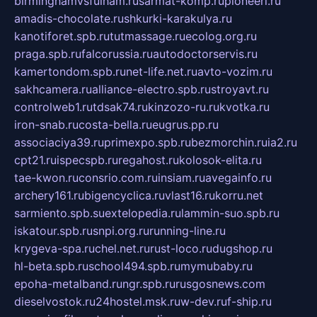
birminghamvsfulham.ru
sarmat-komp.ru
pioneeri.ru
amadis-chocolate.ru
shkurki-karakulya.ru
kanotiforet.spb.ru
tutmassage.ru
ecolog.org.ru
praga.spb.ru
falcorussia.ru
autodoctorservis.ru
kamertondom.spb.ru
net-life.net.ru
avto-vozim.ru
sakhcamera.ru
alliance-electro.spb.ru
stroyavt.ru
controlweb1.ru
tdsak74.ru
kinzozo-ru.ru
kvotka.ru
iron-snab.ru
costa-bella.ru
eugrus.pp.ru
associaciya39.ru
primexpo.spb.ru
bezmorchin.ru
ia2.ru
cpt21.ru
ispecspb.ru
regahost.ru
kolosok-elita.ru
tae-kwon.ru
consrio.com.ru
insiam.ru
avegainfo.ru
archery161.ru
bigencyclica.ru
vlast16.ru
korru.net
sarmiento.spb.su
extelopedia.ru
lammin-suo.spb.ru
iskatour.spb.ru
snpi.org.ru
running-line.ru
krygeva-spa.ru
chel.net.ru
rust-loco.ru
dugshop.ru
hl-beta.spb.ru
school494.spb.ru
mymubaby.ru
epoha-metalband.ru
ngr.spb.ru
rusgosnews.com
dieselvostok.ru
24hostel.msk.ru
w-dev.ru
f-ship.ru