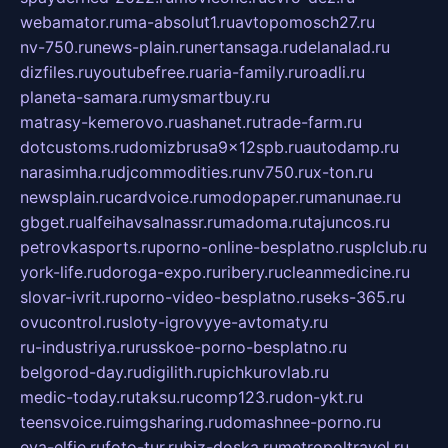
webamator.ru
ma-absolut1.ru
avtopomosch27.ru
nv-750.ru
news-plain.ru
nertansaga.ru
delanalad.ru
dizfiles.ru
youtubefree.ru
aria-family.ru
roadli.ru
planeta-samara.ru
mysmartbuy.ru
matrasy-kemerovo.ru
ashanet.ru
trade-farm.ru
dotcustoms.ru
domizbrusa9x12spb.ru
autodamp.ru
narasimha.ru
djcommodities.ru
nv750.ru
x-ton.ru
newsplain.ru
cardvoice.ru
modopaper.ru
manunae.ru
gbget.ru
alfeihavsalnassr.ru
madoma.ru
tajuncos.ru
petrovkasports.ru
porno-online-besplatno.ru
splclub.ru
york-life.ru
doroga-expo.ru
ribery.ru
cleanmedicine.ru
slovar-ivrit.ru
porno-video-besplatno.ru
seks-365.ru
ovucontrol.ru
sloty-igrovyye-avtomaty.ru
ru-industriya.ru
russkoe-porno-besplatno.ru
belgorod-day.ru
digilith.ru
pichkurovlab.ru
medic-today.ru
taksu.ru
comp123.ru
don-ykt.ru
teensvoice.ru
imgsharing.ru
domashnee-porno.ru
eva-elfie.ru
foto-tur.ru
biz-doska.ru
metropoltravel.ru