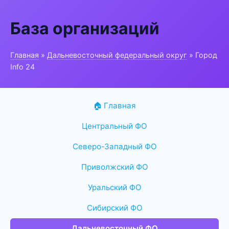
База организаций
Главная
»
Дальневосточный федеральный округ
» Город
Info 24
🏠 Главная
Центральный ФО
Северо-Западный ФО
Приволжский ФО
Уральский ФО
Сибирский ФО
Дальневосточный ФО