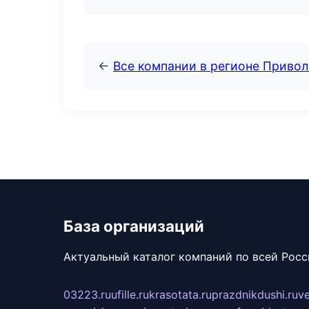
←
Все компании в регионе Приво
База организаций
Актуальный каталог компаний по всей Рос
03223.ru
ufille.ru
krasotata.ru
prazdnikdushi.ru
v