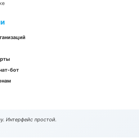
ке
ми
ганизаций
арты
чат-бот
онам
у. Интерфейс простой.