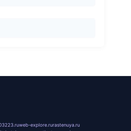
03223.ru
web-explore.ru
rastenuya.ru