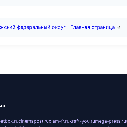
лжский федеральный округ
|
Главная страница
→
сии
eetbox.ru
cinemapost.ru
ciam-fr.ru
kraft-you.ru
mega-press.ru