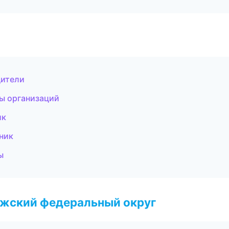
дители
цы организаций
ик
чник
ы
лжский федеральный округ