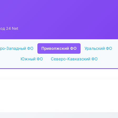
од 24 Net
ро-Западный ФО
Приволжский ФО
Уральский ФО
Южный ФО
Северо-Кавказский ФО