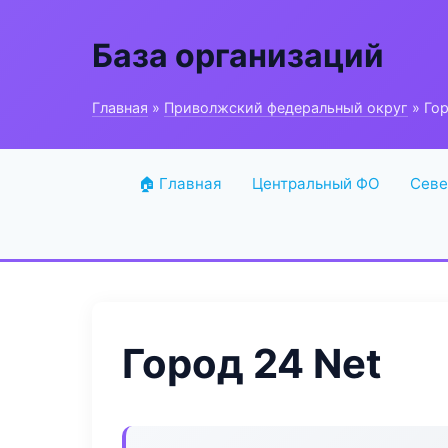
База организаций
Главная
»
Приволжский федеральный округ
» Гор
🏠 Главная
Центральный ФО
Севе
Город 24 Net