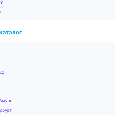
е?
е.
каталог
од
-Амуре
ербург