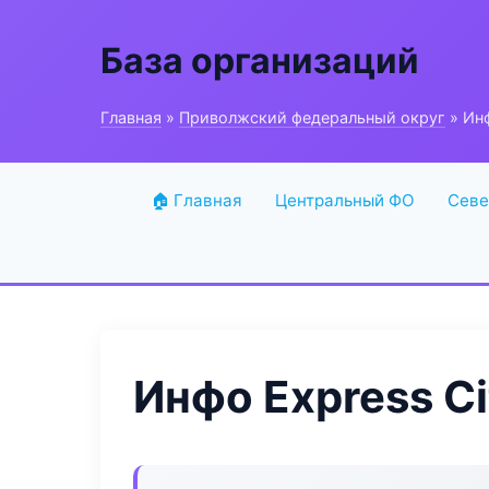
База организаций
Главная
»
Приволжский федеральный округ
» Инф
🏠 Главная
Центральный ФО
Севе
Инфо Express Ci