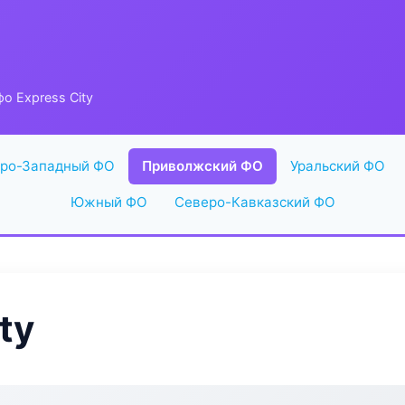
о Express City
ро-Западный ФО
Приволжский ФО
Уральский ФО
Южный ФО
Северо-Кавказский ФО
ty