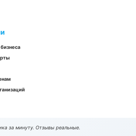
ми
 бизнеса
арты
онам
ганизаций
ка за минуту. Отзывы реальные.