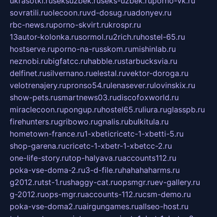
ukrasotki.ru
seksuzbek.ru
seks-uzbek.ru
porno-vk.ru
sovratili.ru
olecoon.ru
vd-dosug.ru
adonyev.ru
rbc-news.ru
porno-skvirt.ru
krospr.ru
13autor-kolonka.ru
sormol.ru
2rich.ru
hostel-65.ru
hostserve.ru
porno-na-russkom.ru
mishinlab.ru
neznobi.ru
bigfatcc.ru
habble.ru
starbucksvia.ru
delfinet.ru
silvernano.ru
elestal.ru
vektor-doroga.ru
velotrenajery.ru
pronso54.ru
lenasever.ru
lovinskix.ru
show-pets.ru
smartnews03.ru
discofoxworld.ru
miraclecoon.ru
pongup.ru
hostel65.ru
liura.ru
glasspb.ru
firehunters.ru
gribowo.ru
gnalis.ru
bulkitula.ru
hometown-france.ru
1-xbeticricetc-1-xbetti-5.ru
shop-garena.ru
cricetc-1-xbetr-1-xbetcc-2.ru
one-life-story.ru
top-halyava.ru
accounts112.ru
poka-vse-doma-2.ru
3-d-file.ru
hahahaharms.ru
g2012.ru
tst-1.ru
shaggy-cat.ru
opsmgr.ru
ev-gallery.ru
g-2012.ru
ops-mgr.ru
accounts-112.ru
csm-demo.ru
poka-vse-doma2.ru
airgungames.ru
allseo-host.ru