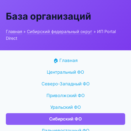
База организаций
Главная
»
Сибирский федеральный округ
» ИП Portal
Direct
🏠 Главная
Центральный ФО
Северо-Западный ФО
Приволжский ФО
Уральский ФО
Сибирский ФО
Дальневосточный ФО