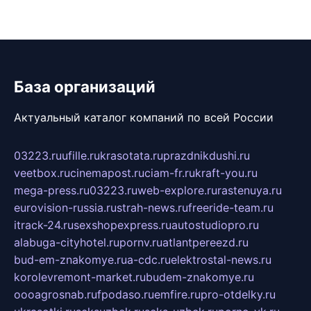
База организаций
Актуальный каталог компаний по всей России
03223.ru
ufille.ru
krasotata.ru
prazdnikdushi.ru
veetbox.ru
cinemapost.ru
ciam-fr.ru
kraft-you.ru
mega-press.ru
03223.ru
web-explore.ru
rastenuya.ru
eurovision-russia.ru
strah-news.ru
freeride-team.ru
itrack-24.ru
sexshopexpress.ru
autostudiopro.ru
alabuga-cityhotel.ru
pornv.ru
atlantpereezd.ru
bud-em-znakomye.ru
a-cdc.ru
elektrostal-news.ru
korolevremont-market.ru
budem-znakomye.ru
oooagrosnab.ru
fpodaso.ru
emfire.ru
pro-otdelky.ru