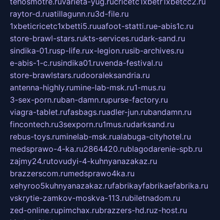
tehosmotre.ru
varieta-yug.ru
cricetc1xbetr1xbetcc2.ru
raytor-d.ru
atillagunn.ru
3d-file.ru
1xbeticricetc1xbetti5.ru
uafoot-statti.ru
e-abis1c.ru
store-brawl-stars.ru
kts-services.ru
dark-sand.ru
sindika-01.ru
sp-life.ru
x-legion.ru
sib-archives.ru
e-abis-1-c.ru
sindika01.ru
venda-festival.ru
store-brawlstars.ru
dooraleksandria.ru
antenna-highly.ru
mine-lab-msk.ru
1-mus.ru
3-sex-porn.ru
ban-damn.ru
purse-factory.ru
viagra-tablet.ru
fasbags.ru
adler-jun.ru
bandamn.ru
fincontech.ru
3sexporn.ru
1mus.ru
darksand.ru
rebus-toys.ru
minelab-msk.ru
alabuga-cityhotel.ru
medsprawo-4-ka.ru
2864420.ru
blagodarenie-spb.ru
zajmy24.ru
tovudyi-4-kuhnyanazakaz.ru
brazzerscom.ru
medsprawo4ka.ru
xehyroo5kuhnyanazakaz.ru
fabrikayfabrikaefabrika.ru
vskrytie-zamkov-moskva-113.ru
biletnadom.ru
zed-online.ru
pimchax.ru
brazzers-hd.ru
z-host.ru