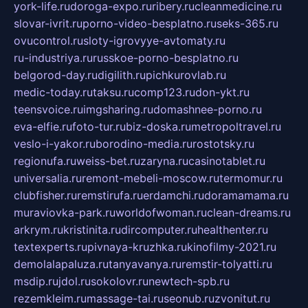
york-life.ru
doroga-expo.ru
ribery.ru
cleanmedicine.ru
slovar-ivrit.ru
porno-video-besplatno.ru
seks-365.ru
ovucontrol.ru
sloty-igrovyye-avtomaty.ru
ru-industriya.ru
russkoe-porno-besplatno.ru
belgorod-day.ru
digilith.ru
pichkurovlab.ru
medic-today.ru
taksu.ru
comp123.ru
don-ykt.ru
teensvoice.ru
imgsharing.ru
domashnee-porno.ru
eva-elfie.ru
foto-tur.ru
biz-doska.ru
metropoltravel.ru
veslo-i-yakor.ru
borodino-media.ru
rostotsky.ru
regionufa.ru
weiss-bet.ru
zaryna.ru
casinotablet.ru
universalia.ru
remont-mebeli-moscow.ru
termomur.ru
clubfisher.ru
remstirufa.ru
erdamchi.ru
doramamama.ru
muraviovka-park.ru
worldofwoman.ru
clean-dreams.ru
arkrym.ru
kristinita.ru
dircomputer.ru
healthenter.ru
textexperts.ru
pivnaya-kruzhka.ru
kinofilmy-2021.ru
demolalapaluza.ru
tanyavanya.ru
remstir-tolyatti.ru
msdip.ru
jdol.ru
sokolovr.ru
newtech-spb.ru
rezemkleim.ru
massage-tai.ru
seonub.ru
zvonitut.ru