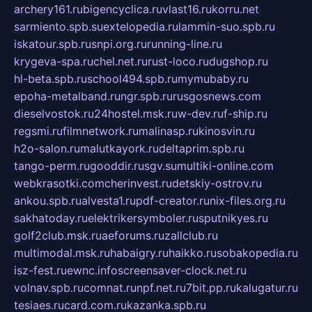
archery161.ru
bigencyclica.ru
vlast16.ru
korru.net
sarmiento.spb.su
extelopedia.ru
lammin-suo.spb.ru
iskatour.spb.ru
snpi.org.ru
running-line.ru
krygeva-spa.ru
chel.net.ru
rust-loco.ru
dugshop.ru
hl-beta.spb.ru
school494.spb.ru
mymubaby.ru
epoha-metalband.ru
ngr.spb.ru
rusgosnews.com
dieselvostok.ru
24hostel.msk.ru
w-dev.ru
f-ship.ru
regsmi.ru
filmnetwork.ru
malinasp.ru
kinosvin.ru
h2o-salon.ru
malutkayork.ru
deltaprim.spb.ru
tango-perm.ru
gooddir.ru
sgv.su
multiki-online.com
webkrasotki.com
cherinvest.ru
detskiy-ostrov.ru
ankou.spb.ru
alvesta1.ru
pdf-creator.ru
nix-files.org.ru
sakhatoday.ru
elektrikersymboler.ru
sputnikyes.ru
golf2club.msk.ru
aeforums.ru
zallclub.ru
multimodal.msk.ru
habaigry.ru
haikko.ru
sobakopedia.ru
isz-fest.ru
ewnc.info
screensaver-clock.net.ru
volnav.spb.ru
comnat.ru
npf.net.ru
7bit.pp.ru
kalugatur.ru
tesiaes.ru
card.com.ru
kazanka.spb.ru