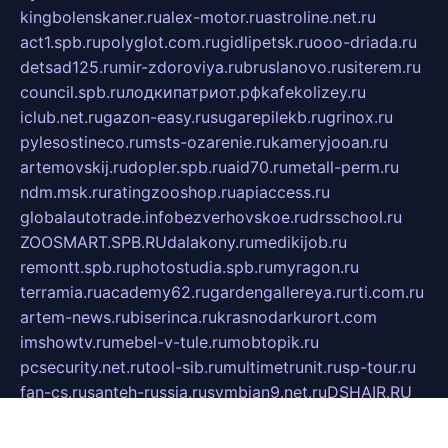
kingbolenskaner.ru
alex-motor.ru
astroline.net.ru
act1.spb.ru
polyglot.com.ru
gidlipetsk.ru
ooo-driada.ru
detsad125.ru
mir-zdoroviya.ru
bruslanovo.ru
siterem.ru
council.spb.ru
лодкипатриот.рф
kafekolizey.ru
iclub.net.ru
gazon-easy.ru
sugarepilekb.ru
grinox.ru
pylesostineco.ru
msts-ozarenie.ru
kameryjooan.ru
artemovskij.ru
dopler.spb.ru
aid70.ru
metall-perm.ru
ndm.msk.ru
ratingzooshop.ru
apiaccess.ru
globalautotrade.info
bezverhovskoe.ru
drsschool.ru
ZOOSMART.SPB.RU
dalakony.ru
medikijob.ru
remontt.spb.ru
photostudia.spb.ru
myragon.ru
terramia.ru
academy62.ru
gardengallereya.ru
rti.com.ru
artem-news.ru
biserinca.ru
krasnodarkurort.com
imshowtv.ru
mebel-v-tule.ru
mobtopik.ru
pcsecurity.net.ru
tool-sib.ru
multimetrunit.ru
sp-tour.ru
fan-cs.ru
santeh-russia.ru
symbian9.net.ru
DSHAIR.RU
tmmotors.spb.ru
xjocuricopii.com
musavtomat.msk.ru
obustrojdom.ru
sovetcik.ru
ybaranovskaya.ru