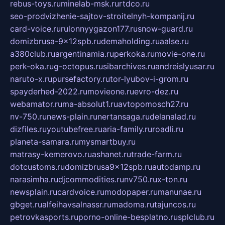
rebus-toys.ru
minelab-msk.ru
rtdco.ru
seo-prodvizhenie-sajtov-stroitelnyh-kompanij.ru
card-voice.ru
rulonnyygazon177.ru
snow-guard.ru
domizbrusa-9x12spb.ru
demaholding.ru
aalse.ru
a380club.ru
argentinamia.ru
perkoka.ru
movie-one.ru
perk-oka.ru
g-octopus.ru
sibarchives.ru
andreislyusar.ru
naruto-x.ru
pursefactory.ru
tor-lyubov-i-grom.ru
spayderhed-2022.ru
movieone.ru
evro-dez.ru
webamator.ru
ma-absolut1.ru
avtopomosch27.ru
nv-750.ru
news-plain.ru
nertansaga.ru
delanalad.ru
dizfiles.ru
youtubefree.ru
aria-family.ru
roadli.ru
planeta-samara.ru
mysmartbuy.ru
matrasy-kemerovo.ru
ashanet.ru
trade-farm.ru
dotcustoms.ru
domizbrusa9x12spb.ru
autodamp.ru
narasimha.ru
djcommodities.ru
nv750.ru
x-ton.ru
newsplain.ru
cardvoice.ru
modopaper.ru
manunae.ru
gbget.ru
alfeihavsalnassr.ru
madoma.ru
tajuncos.ru
petrovkasports.ru
porno-online-besplatno.ru
splclub.ru