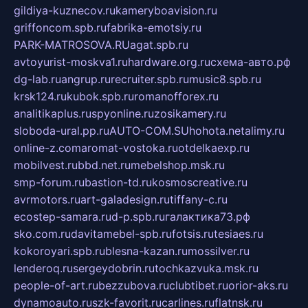
gildiya-kuznecov.ru
kameryboavision.ru
griffoncom.spb.ru
fabrika-emotsiy.ru
PARK-MATROSOVA.RU
agat.spb.ru
avtoyurist-moskva1.ru
hardware.org.ru
схема-авто.рф
dg-lab.ru
angrup.ru
recruiter.spb.ru
music8.spb.ru
krsk124.ru
kubok.spb.ru
romanofforex.ru
analitikaplus.ru
spyonline.ru
zosikamery.ru
sloboda-ural.pp.ru
AUTO-COM.SU
hohota.net
alimy.ru
online-z.com
aromat-vostoka.ru
otdelkaexp.ru
mobilvest.ru
bbd.net.ru
mebelshop.msk.ru
smp-forum.ru
bastion-td.ru
kosmoscreative.ru
avrmotors.ru
art-galadesign.ru
tiffany-c.ru
ecostep-samara.ru
d-p.spb.ru
галактика73.рф
sko.com.ru
davitamebel-spb.ru
fotsis.ru
tesiaes.ru
kokoroyari.spb.ru
blesna-kazan.ru
mossilver.ru
lenderoq.ru
sergeydobrin.ru
tochkazvuka.msk.ru
people-of-art.ru
bezzubova.ru
clubtibet.ru
orior-aks.ru
dynamoauto.ru
szk-favorit.ru
carlines.ru
flatnsk.ru