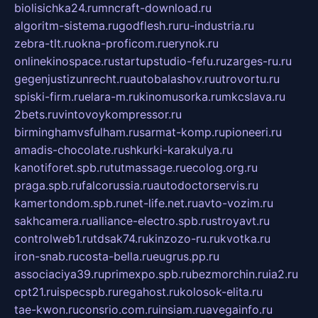
biolisichka24.ru
mncraft-download.ru
algoritm-sistema.ru
godflesh.ru
ru-industria.ru
zebra-tlt.ru
okna-proficom.ru
erynok.ru
onlinekinospace.ru
startupstudio-fefu.ru
zarges-ru.ru
gegenjustizunrecht.ru
autobalashov.ru
utrovortu.ru
spiski-firm.ru
elara-m.ru
kinomusorka.ru
mkcslava.ru
2bets.ru
vintovoykompressor.ru
birminghamvsfulham.ru
sarmat-komp.ru
pioneeri.ru
amadis-chocolate.ru
shkurki-karakulya.ru
kanotiforet.spb.ru
tutmassage.ru
ecolog.org.ru
praga.spb.ru
falcorussia.ru
autodoctorservis.ru
kamertondom.spb.ru
net-life.net.ru
avto-vozim.ru
sakhcamera.ru
alliance-electro.spb.ru
stroyavt.ru
controlweb1.ru
tdsak74.ru
kinzozo-ru.ru
kvotka.ru
iron-snab.ru
costa-bella.ru
eugrus.pp.ru
associaciya39.ru
primexpo.spb.ru
bezmorchin.ru
ia2.ru
cpt21.ru
ispecspb.ru
regahost.ru
kolosok-elita.ru
tae-kwon.ru
consrio.com.ru
insiam.ru
avegainfo.ru