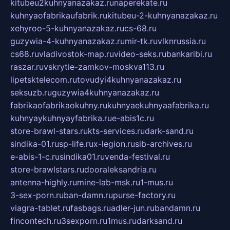
kitubeu2kuhnyanazakaz.ru
naperekate.ru
kuhnyaofabrikaufabrik.ru
kitubeu-2-kuhnyanazakaz.ru
xehyroo-5-kuhnyanazakaz.ru
cs-68.ru
guzywia-4-kuhnyanazakaz.ru
mir-tk.ru
vlknrussia.ru
cs68.ru
vladivostok-map.ru
video-seks.ru
bankaribi.ru
raszar.ru
vskrytie-zamkov-moskva113.ru
lipetsktelecom.ru
tovudyi4kuhnyanazakaz.ru
seksuzb.ru
guzywia4kuhnyanazakaz.ru
fabrikaofabrikaokuhny.ru
kuhnyaekuhnyaafabrika.ru
kuhnyaykuhnyayfabrika.ru
e-abis1c.ru
store-brawl-stars.ru
kts-services.ru
dark-sand.ru
sindika-01.ru
sp-life.ru
x-legion.ru
sib-archives.ru
e-abis-1-c.ru
sindika01.ru
venda-festival.ru
store-brawlstars.ru
dooraleksandria.ru
antenna-highly.ru
mine-lab-msk.ru
1-mus.ru
3-sex-porn.ru
ban-damn.ru
purse-factory.ru
viagra-tablet.ru
fasbags.ru
adler-jun.ru
bandamn.ru
fincontech.ru
3sexporn.ru
1mus.ru
darksand.ru