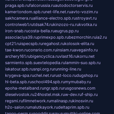
praga.spb.ru
falcorussia.ru
autodoctorservis.ru
kamertondom.spb.ru
net-life.net.ru
avto-vozim.ru
sakhcamera.ru
alliance-electro.spb.ru
stroyavt.ru
controlweb1.ru
tdsak74.ru
kinzozo-ru.ru
kvotka.ru
iron-snab.ru
costa-bella.ru
eugrus.pp.ru
associaciya39.ru
primexpo.spb.ru
bezmorchin.ru
ia2.ru
cpt21.ru
ispecspb.ru
regahost.ru
kolosok-elita.ru
tae-kwon.ru
consrio.com.ru
insiam.ru
avegainfo.ru
archery161.ru
bigencyclica.ru
vlast16.ru
korru.net
sarmiento.spb.su
extelopedia.ru
lammin-suo.spb.ru
iskatour.spb.ru
snpi.org.ru
running-line.ru
krygeva-spa.ru
chel.net.ru
rust-loco.ru
dugshop.ru
hl-beta.spb.ru
school494.spb.ru
mymubaby.ru
epoha-metalband.ru
ngr.spb.ru
rusgosnews.com
dieselvostok.ru
24hostel.msk.ru
w-dev.ru
f-ship.ru
regsmi.ru
filmnetwork.ru
malinasp.ru
kinosvin.ru
h2o-salon.ru
malutkayork.ru
deltaprim.spb.ru
tango-perm.ru
gooddir.ru
sgv.su
multiki-online.com