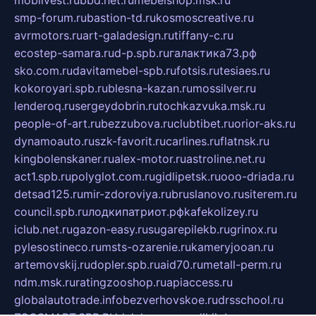
mobilvest.ru
bbd.net.ru
mebelshop.msk.ru
smp-forum.ru
bastion-td.ru
kosmoscreative.ru
avrmotors.ru
art-galadesign.ru
tiffany-c.ru
ecostep-samara.ru
d-p.spb.ru
галактика73.рф
sko.com.ru
davitamebel-spb.ru
fotsis.ru
tesiaes.ru
kokoroyari.spb.ru
blesna-kazan.ru
mossilver.ru
lenderoq.ru
sergeydobrin.ru
tochkazvuka.msk.ru
people-of-art.ru
bezzubova.ru
clubtibet.ru
orior-aks.ru
dynamoauto.ru
szk-favorit.ru
carlines.ru
flatnsk.ru
kingbolenskaner.ru
alex-motor.ru
astroline.net.ru
act1.spb.ru
polyglot.com.ru
gidlipetsk.ru
ooo-driada.ru
detsad125.ru
mir-zdoroviya.ru
bruslanovo.ru
siterem.ru
council.spb.ru
лодкипатриот.рф
kafekolizey.ru
iclub.net.ru
gazon-easy.ru
sugarepilekb.ru
grinox.ru
pylesostineco.ru
msts-ozarenie.ru
kameryjooan.ru
artemovskij.ru
dopler.spb.ru
aid70.ru
metall-perm.ru
ndm.msk.ru
ratingzooshop.ru
apiaccess.ru
globalautotrade.info
bezverhovskoe.ru
drsschool.ru