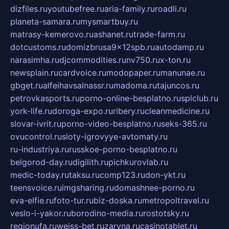
dizfiles.ru
youtubefree.ru
aria-family.ru
roadli.ru
planeta-samara.ru
mysmartbuy.ru
matrasy-kemerovo.ru
ashanet.ru
trade-farm.ru
dotcustoms.ru
domizbrusa9x12spb.ru
autodamp.ru
narasimha.ru
djcommodities.ru
nv750.ru
x-ton.ru
newsplain.ru
cardvoice.ru
modopaper.ru
manunae.ru
gbget.ru
alfeihavsalnassr.ru
madoma.ru
tajuncos.ru
petrovkasports.ru
porno-online-besplatno.ru
splclub.ru
york-life.ru
doroga-expo.ru
ribery.ru
cleanmedicine.ru
slovar-ivrit.ru
porno-video-besplatno.ru
seks-365.ru
ovucontrol.ru
sloty-igrovyye-avtomaty.ru
ru-industriya.ru
russkoe-porno-besplatno.ru
belgorod-day.ru
digilith.ru
pichkurovlab.ru
medic-today.ru
taksu.ru
comp123.ru
don-ykt.ru
teensvoice.ru
imgsharing.ru
domashnee-porno.ru
eva-elfie.ru
foto-tur.ru
biz-doska.ru
metropoltravel.ru
veslo-i-yakor.ru
borodino-media.ru
rostotsky.ru
regionufa.ru
weiss-bet.ru
zaryna.ru
casinotablet.ru