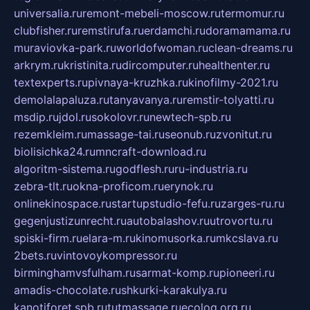
universalia.ru
remont-mebeli-moscow.ru
termomur.ru
clubfisher.ru
remstirufa.ru
erdamchi.ru
doramamama.ru
muraviovka-park.ru
worldofwoman.ru
clean-dreams.ru
arkrym.ru
kristinita.ru
dircomputer.ru
healthenter.ru
textexperts.ru
pivnaya-kruzhka.ru
kinofilmy-2021.ru
demolalapaluza.ru
tanyavanya.ru
remstir-tolyatti.ru
msdip.ru
jdol.ru
sokolovr.ru
newtech-spb.ru
rezemkleim.ru
massage-tai.ru
seonub.ru
zvonitut.ru
biolisichka24.ru
mncraft-download.ru
algoritm-sistema.ru
godflesh.ru
ru-industria.ru
zebra-tlt.ru
okna-proficom.ru
erynok.ru
onlinekinospace.ru
startupstudio-fefu.ru
zarges-ru.ru
gegenjustizunrecht.ru
autobalashov.ru
utrovortu.ru
spiski-firm.ru
elara-m.ru
kinomusorka.ru
mkcslava.ru
2bets.ru
vintovoykompressor.ru
birminghamvsfulham.ru
sarmat-komp.ru
pioneeri.ru
amadis-chocolate.ru
shkurki-karakulya.ru
kanotiforet.spb.ru
tutmassage.ru
ecolog.org.ru