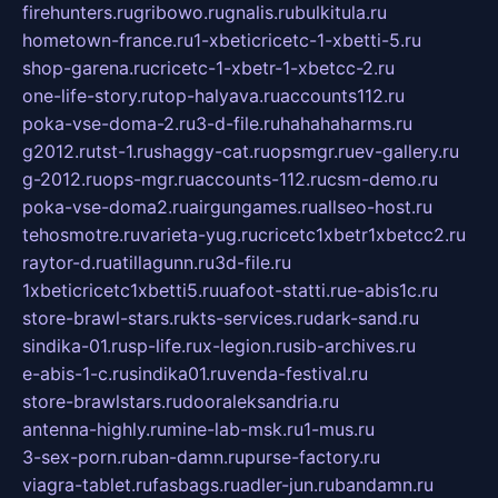
firehunters.ru
gribowo.ru
gnalis.ru
bulkitula.ru
hometown-france.ru
1-xbeticricetc-1-xbetti-5.ru
shop-garena.ru
cricetc-1-xbetr-1-xbetcc-2.ru
one-life-story.ru
top-halyava.ru
accounts112.ru
poka-vse-doma-2.ru
3-d-file.ru
hahahaharms.ru
g2012.ru
tst-1.ru
shaggy-cat.ru
opsmgr.ru
ev-gallery.ru
g-2012.ru
ops-mgr.ru
accounts-112.ru
csm-demo.ru
poka-vse-doma2.ru
airgungames.ru
allseo-host.ru
tehosmotre.ru
varieta-yug.ru
cricetc1xbetr1xbetcc2.ru
raytor-d.ru
atillagunn.ru
3d-file.ru
1xbeticricetc1xbetti5.ru
uafoot-statti.ru
e-abis1c.ru
store-brawl-stars.ru
kts-services.ru
dark-sand.ru
sindika-01.ru
sp-life.ru
x-legion.ru
sib-archives.ru
e-abis-1-c.ru
sindika01.ru
venda-festival.ru
store-brawlstars.ru
dooraleksandria.ru
antenna-highly.ru
mine-lab-msk.ru
1-mus.ru
3-sex-porn.ru
ban-damn.ru
purse-factory.ru
viagra-tablet.ru
fasbags.ru
adler-jun.ru
bandamn.ru