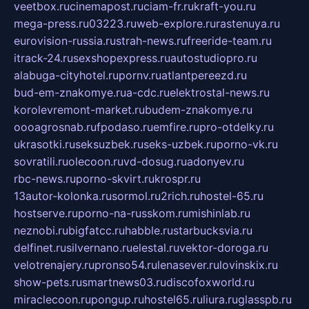
veetbox.ru
cinemapost.ru
ciam-fr.ru
kraft-you.ru
mega-press.ru
03223.ru
web-explore.ru
rastenuya.ru
eurovision-russia.ru
strah-news.ru
freeride-team.ru
itrack-24.ru
sexshopexpress.ru
autostudiopro.ru
alabuga-cityhotel.ru
pornv.ru
atlantpereezd.ru
bud-em-znakomye.ru
a-cdc.ru
elektrostal-news.ru
korolevremont-market.ru
budem-znakomye.ru
oooagrosnab.ru
fpodaso.ru
emfire.ru
pro-otdelky.ru
ukrasotki.ru
seksuzbek.ru
seks-uzbek.ru
porno-vk.ru
sovratili.ru
olecoon.ru
vd-dosug.ru
adonyev.ru
rbc-news.ru
porno-skvirt.ru
krospr.ru
13autor-kolonka.ru
sormol.ru
2rich.ru
hostel-65.ru
hostserve.ru
porno-na-russkom.ru
mishinlab.ru
neznobi.ru
bigfatcc.ru
habble.ru
starbucksvia.ru
delfinet.ru
silvernano.ru
elestal.ru
vektor-doroga.ru
velotrenajery.ru
pronso54.ru
lenasever.ru
lovinskix.ru
show-pets.ru
smartnews03.ru
discofoxworld.ru
miraclecoon.ru
pongup.ru
hostel65.ru
liura.ru
glasspb.ru