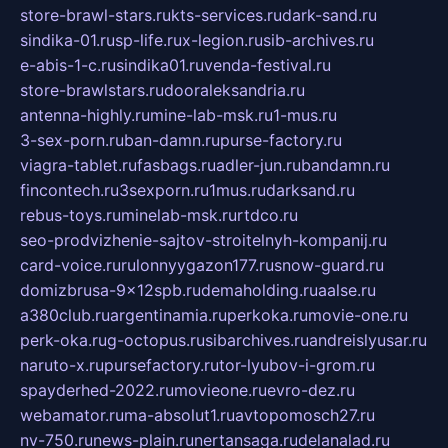
store-brawl-stars.ru
kts-services.ru
dark-sand.ru
sindika-01.ru
sp-life.ru
x-legion.ru
sib-archives.ru
e-abis-1-c.ru
sindika01.ru
venda-festival.ru
store-brawlstars.ru
dooraleksandria.ru
antenna-highly.ru
mine-lab-msk.ru
1-mus.ru
3-sex-porn.ru
ban-damn.ru
purse-factory.ru
viagra-tablet.ru
fasbags.ru
adler-jun.ru
bandamn.ru
fincontech.ru
3sexporn.ru
1mus.ru
darksand.ru
rebus-toys.ru
minelab-msk.ru
rtdco.ru
seo-prodvizhenie-sajtov-stroitelnyh-kompanij.ru
card-voice.ru
rulonnyygazon177.ru
snow-guard.ru
domizbrusa-9x12spb.ru
demaholding.ru
aalse.ru
a380club.ru
argentinamia.ru
perkoka.ru
movie-one.ru
perk-oka.ru
g-octopus.ru
sibarchives.ru
andreislyusar.ru
naruto-x.ru
pursefactory.ru
tor-lyubov-i-grom.ru
spayderhed-2022.ru
movieone.ru
evro-dez.ru
webamator.ru
ma-absolut1.ru
avtopomosch27.ru
nv-750.ru
news-plain.ru
nertansaga.ru
delanalad.ru