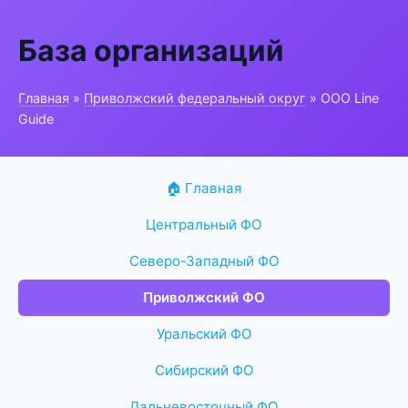
База организаций
Главная
»
Приволжский федеральный округ
» ООО Line
Guide
🏠 Главная
Центральный ФО
Северо-Западный ФО
Приволжский ФО
Уральский ФО
Сибирский ФО
Дальневосточный ФО