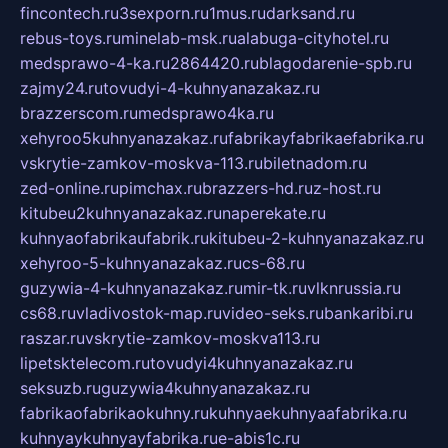
fincontech.ru
3sexporn.ru
1mus.ru
darksand.ru
rebus-toys.ru
minelab-msk.ru
alabuga-cityhotel.ru
medsprawo-4-ka.ru
2864420.ru
blagodarenie-spb.ru
zajmy24.ru
tovudyi-4-kuhnyanazakaz.ru
brazzerscom.ru
medsprawo4ka.ru
xehyroo5kuhnyanazakaz.ru
fabrikayfabrikaefabrika.ru
vskrytie-zamkov-moskva-113.ru
biletnadom.ru
zed-online.ru
pimchax.ru
brazzers-hd.ru
z-host.ru
kitubeu2kuhnyanazakaz.ru
naperekate.ru
kuhnyaofabrikaufabrik.ru
kitubeu-2-kuhnyanazakaz.ru
xehyroo-5-kuhnyanazakaz.ru
cs-68.ru
guzywia-4-kuhnyanazakaz.ru
mir-tk.ru
vlknrussia.ru
cs68.ru
vladivostok-map.ru
video-seks.ru
bankaribi.ru
raszar.ru
vskrytie-zamkov-moskva113.ru
lipetsktelecom.ru
tovudyi4kuhnyanazakaz.ru
seksuzb.ru
guzywia4kuhnyanazakaz.ru
fabrikaofabrikaokuhny.ru
kuhnyaekuhnyaafabrika.ru
kuhnyaykuhnyayfabrika.ru
e-abis1c.ru