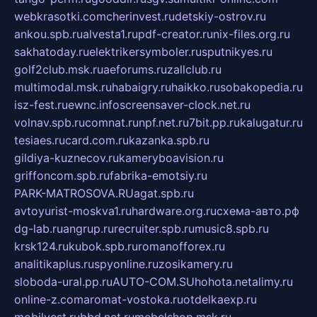
webkrasotki.com
cherinvest.ru
detskiy-ostrov.ru
ankou.spb.ru
alvesta1.ru
pdf-creator.ru
nix-files.org.ru
sakhatoday.ru
elektrikersymboler.ru
sputnikyes.ru
golf2club.msk.ru
aeforums.ru
zallclub.ru
multimodal.msk.ru
habaigry.ru
haikko.ru
sobakopedia.ru
isz-fest.ru
ewnc.info
screensaver-clock.net.ru
volnav.spb.ru
comnat.ru
npf.net.ru
7bit.pp.ru
kalugatur.ru
tesiaes.ru
card.com.ru
kazanka.spb.ru
gildiya-kuznecov.ru
kameryboavision.ru
griffoncom.spb.ru
fabrika-emotsiy.ru
PARK-MATROSOVA.RU
agat.spb.ru
avtoyurist-moskva1.ru
hardware.org.ru
схема-авто.рф
dg-lab.ru
angrup.ru
recruiter.spb.ru
music8.spb.ru
krsk124.ru
kubok.spb.ru
romanofforex.ru
analitikaplus.ru
spyonline.ru
zosikamery.ru
sloboda-ural.pp.ru
AUTO-COM.SU
hohota.net
alimy.ru
online-z.com
aromat-vostoka.ru
otdelkaexp.ru