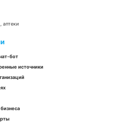
, аптеки
ми
чат-бот
еренные источники
ганизаций
иях
 бизнеса
арты