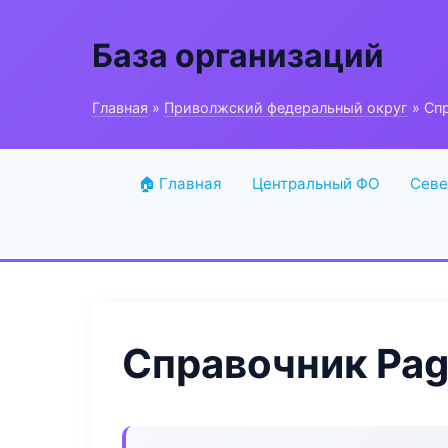
База организаций
Главная
»
Приволжский федеральный округ
» Спр
🏠 Главная
Центральный ФО
Севе
Справочник Pag