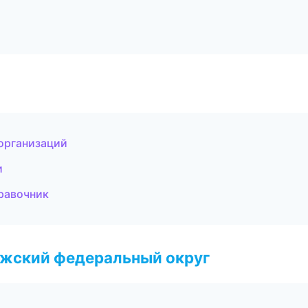
организаций
и
правочник
лжский федеральный округ