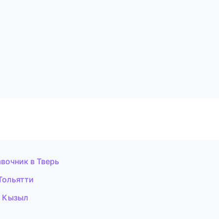
вочник в Тверь
 Тольятти
в Кызыл