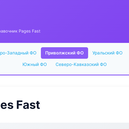
авочник Pages Fast
ро-Западный ФО
Приволжский ФО
Уральский ФО
Южный ФО
Северо-Кавказский ФО
es Fast