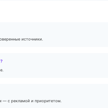
роверенные источники.
е?
е.
м — с рекламой и приоритетом.