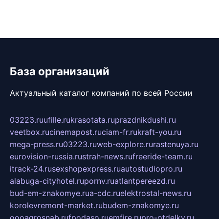
База организаций
Актуальный каталог компаний по всей России
03223.ru
ufille.ru
krasotata.ru
prazdnikdushi.ru
veetbox.ru
cinemapost.ru
ciam-fr.ru
kraft-you.ru
mega-press.ru
03223.ru
web-explore.ru
rastenuya.ru
eurovision-russia.ru
strah-news.ru
freeride-team.ru
itrack-24.ru
sexshopexpress.ru
autostudiopro.ru
alabuga-cityhotel.ru
pornv.ru
atlantpereezd.ru
bud-em-znakomye.ru
a-cdc.ru
elektrostal-news.ru
korolevremont-market.ru
budem-znakomye.ru
oooagrosnab.ru
fpodaso.ru
emfire.ru
pro-otdelky.ru