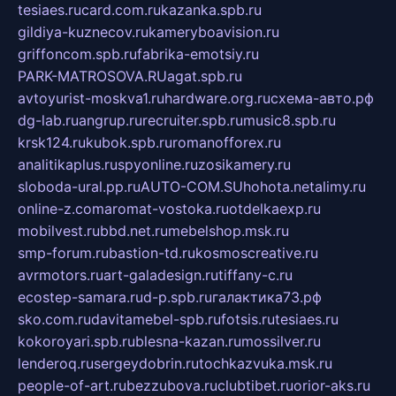
tesiaes.ru
card.com.ru
kazanka.spb.ru
gildiya-kuznecov.ru
kameryboavision.ru
griffoncom.spb.ru
fabrika-emotsiy.ru
PARK-MATROSOVA.RU
agat.spb.ru
avtoyurist-moskva1.ru
hardware.org.ru
схема-авто.рф
dg-lab.ru
angrup.ru
recruiter.spb.ru
music8.spb.ru
krsk124.ru
kubok.spb.ru
romanofforex.ru
analitikaplus.ru
spyonline.ru
zosikamery.ru
sloboda-ural.pp.ru
AUTO-COM.SU
hohota.net
alimy.ru
online-z.com
aromat-vostoka.ru
otdelkaexp.ru
mobilvest.ru
bbd.net.ru
mebelshop.msk.ru
smp-forum.ru
bastion-td.ru
kosmoscreative.ru
avrmotors.ru
art-galadesign.ru
tiffany-c.ru
ecostep-samara.ru
d-p.spb.ru
галактика73.рф
sko.com.ru
davitamebel-spb.ru
fotsis.ru
tesiaes.ru
kokoroyari.spb.ru
blesna-kazan.ru
mossilver.ru
lenderoq.ru
sergeydobrin.ru
tochkazvuka.msk.ru
people-of-art.ru
bezzubova.ru
clubtibet.ru
orior-aks.ru