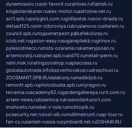
dynamoauto.ru
szk-favorit.ru
carlines.ru
flatnsk.ru
kingbolenskaner.ru
alex-motor.ru
astroline.net.ru
act1.spb.ru
polyglot.com.ru
gidlipetsk.ru
ooo-driada.ru
detsad125.ru
mir-zdoroviya.ru
bruslanovo.ru
siterem.ru
council.spb.ru
лодкипатриот.рф
kafekolizey.ru
iclub.net.ru
gazon-easy.ru
sugarepilekb.ru
grinox.ru
pylesostineco.ru
msts-ozarenie.ru
kameryjooan.ru
artemovskij.ru
dopler.spb.ru
aid70.ru
metall-perm.ru
ndm.msk.ru
ratingzooshop.ru
apiaccess.ru
globalautotrade.info
bezverhovskoe.ru
drsschool.ru
ZOOSMART.SPB.RU
dalakony.ru
medikijob.ru
remontt.spb.ru
photostudia.spb.ru
myragon.ru
terramia.ru
academy62.ru
gardengallereya.ru
rti.com.ru
artem-news.ru
biserinca.ru
krasnodarkurort.com
imshowtv.ru
mebel-v-tule.ru
mobtopik.ru
pcsecurity.net.ru
tool-sib.ru
multimetrunit.ru
sp-tour.ru
fan-cs.ru
santeh-russia.ru
symbian9.net.ru
DSHAIR.RU
tmmotors.spb.ru
xjocuricopii.com
musavtomat.msk.ru