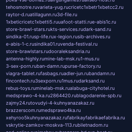
tehosmotre.ru
varieta-yug.ru
cricetc1xbetr1xbetcc2.ru
raytor-d.ru
atillagunn.ru
3d-file.ru
1xbeticricetc1xbetti5.ru
uafoot-statti.ru
e-abis1c.ru
store-brawl-stars.ru
kts-services.ru
dark-sand.ru
sindika-01.ru
sp-life.ru
x-legion.ru
sib-archives.ru
e-abis-1-c.ru
sindika01.ru
venda-festival.ru
store-brawlstars.ru
dooraleksandria.ru
antenna-highly.ru
mine-lab-msk.ru
1-mus.ru
3-sex-porn.ru
ban-damn.ru
purse-factory.ru
viagra-tablet.ru
fasbags.ru
adler-jun.ru
bandamn.ru
fincontech.ru
3sexporn.ru
1mus.ru
darksand.ru
rebus-toys.ru
minelab-msk.ru
alabuga-cityhotel.ru
medsprawo-4-ka.ru
2864420.ru
blagodarenie-spb.ru
zajmy24.ru
tovudyi-4-kuhnyanazakaz.ru
brazzerscom.ru
medsprawo4ka.ru
xehyroo5kuhnyanazakaz.ru
fabrikayfabrikaefabrika.ru
vskrytie-zamkov-moskva-113.ru
biletnadom.ru