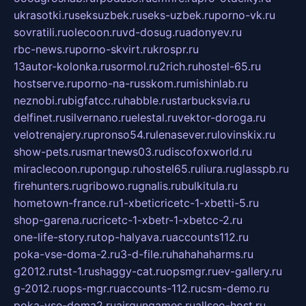
ukrasotki.ru
seksuzbek.ru
seks-uzbek.ru
porno-vk.ru
sovratili.ru
olecoon.ru
vd-dosug.ru
adonyev.ru
rbc-news.ru
porno-skvirt.ru
krospr.ru
13autor-kolonka.ru
sormol.ru
2rich.ru
hostel-65.ru
hostserve.ru
porno-na-russkom.ru
mishinlab.ru
neznobi.ru
bigfatcc.ru
habble.ru
starbucksvia.ru
delfinet.ru
silvernano.ru
elestal.ru
vektor-doroga.ru
velotrenajery.ru
pronso54.ru
lenasever.ru
lovinskix.ru
show-pets.ru
smartnews03.ru
discofoxworld.ru
miraclecoon.ru
pongup.ru
hostel65.ru
liura.ru
glasspb.ru
firehunters.ru
gribowo.ru
gnalis.ru
bulkitula.ru
hometown-france.ru
1-xbeticricetc-1-xbetti-5.ru
shop-garena.ru
cricetc-1-xbetr-1-xbetcc-2.ru
one-life-story.ru
top-halyava.ru
accounts112.ru
poka-vse-doma-2.ru
3-d-file.ru
hahahaharms.ru
g2012.ru
tst-1.ru
shaggy-cat.ru
opsmgr.ru
ev-gallery.ru
g-2012.ru
ops-mgr.ru
accounts-112.ru
csm-demo.ru
poka-vse-doma2.ru
airgungames.ru
allseo-host.ru