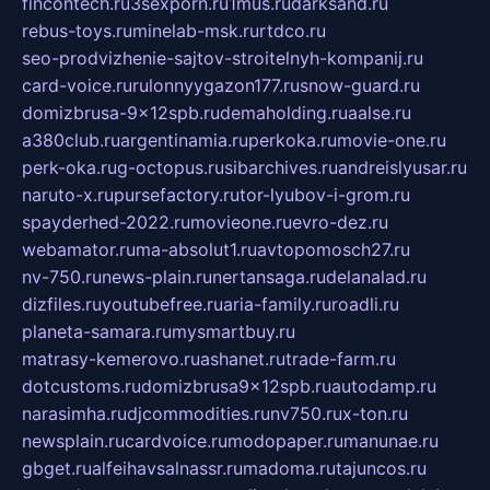
fincontech.ru
3sexporn.ru
1mus.ru
darksand.ru
rebus-toys.ru
minelab-msk.ru
rtdco.ru
seo-prodvizhenie-sajtov-stroitelnyh-kompanij.ru
card-voice.ru
rulonnyygazon177.ru
snow-guard.ru
domizbrusa-9x12spb.ru
demaholding.ru
aalse.ru
a380club.ru
argentinamia.ru
perkoka.ru
movie-one.ru
perk-oka.ru
g-octopus.ru
sibarchives.ru
andreislyusar.ru
naruto-x.ru
pursefactory.ru
tor-lyubov-i-grom.ru
spayderhed-2022.ru
movieone.ru
evro-dez.ru
webamator.ru
ma-absolut1.ru
avtopomosch27.ru
nv-750.ru
news-plain.ru
nertansaga.ru
delanalad.ru
dizfiles.ru
youtubefree.ru
aria-family.ru
roadli.ru
planeta-samara.ru
mysmartbuy.ru
matrasy-kemerovo.ru
ashanet.ru
trade-farm.ru
dotcustoms.ru
domizbrusa9x12spb.ru
autodamp.ru
narasimha.ru
djcommodities.ru
nv750.ru
x-ton.ru
newsplain.ru
cardvoice.ru
modopaper.ru
manunae.ru
gbget.ru
alfeihavsalnassr.ru
madoma.ru
tajuncos.ru