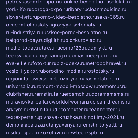
petrovkasports.ru
porno-online-besplatno.ru
splclub.ru
york-life.ru
doroga-expo.ru
ribery.ru
cleanmedicine.ru
slovar-ivrit.ru
porno-video-besplatno.ru
seks-365.ru
ovucontrol.ru
sloty-igrovyye-avtomaty.ru
ru-industriya.ru
russkoe-porno-besplatno.ru
belgorod-day.ru
digilith.ru
pichkurovlab.ru
medic-today.ru
taksu.ru
comp123.ru
don-ykt.ru
teensvoice.ru
imgsharing.ru
domashnee-porno.ru
eva-elfie.ru
foto-tur.ru
biz-doska.ru
metropoltravel.ru
veslo-i-yakor.ru
borodino-media.ru
rostotsky.ru
regionufa.ru
weiss-bet.ru
zaryna.ru
casinotablet.ru
universalia.ru
remont-mebeli-moscow.ru
termomur.ru
clubfisher.ru
remstirufa.ru
erdamchi.ru
doramamama.ru
muraviovka-park.ru
worldofwoman.ru
clean-dreams.ru
arkrym.ru
kristinita.ru
dircomputer.ru
healthenter.ru
textexperts.ru
pivnaya-kruzhka.ru
kinofilmy-2021.ru
demolalapaluza.ru
tanyavanya.ru
remstir-tolyatti.ru
msdip.ru
jdol.ru
sokolovr.ru
newtech-spb.ru