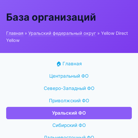
База организаций
Главная
»
Уральский федеральный округ
» Yellow Direct
Yellow
🏠 Главная
Центральный ФО
Северо-Западный ФО
Приволжский ФО
Уральский ФО
Сибирский ФО
Дальневосточный ФО