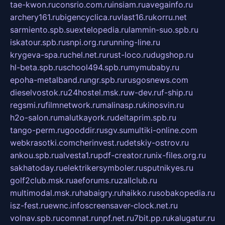
tae-kwon.ru
consrio.com.ru
insiam.ru
avegainfo.ru
archery161.ru
bigencyclica.ru
vlast16.ru
korru.net
sarmiento.spb.su
extelopedia.ru
lammin-suo.spb.ru
iskatour.spb.ru
snpi.org.ru
running-line.ru
krygeva-spa.ru
chel.net.ru
rust-loco.ru
dugshop.ru
hl-beta.spb.ru
school494.spb.ru
mymubaby.ru
epoha-metalband.ru
ngr.spb.ru
rusgosnews.com
dieselvostok.ru
24hostel.msk.ru
w-dev.ru
f-ship.ru
regsmi.ru
filmnetwork.ru
malinasp.ru
kinosvin.ru
h2o-salon.ru
malutkayork.ru
deltaprim.spb.ru
tango-perm.ru
gooddir.ru
sgv.su
multiki-online.com
webkrasotki.com
cherinvest.ru
detskiy-ostrov.ru
ankou.spb.ru
alvesta1.ru
pdf-creator.ru
nix-files.org.ru
sakhatoday.ru
elektrikersymboler.ru
sputnikyes.ru
golf2club.msk.ru
aeforums.ru
zallclub.ru
multimodal.msk.ru
habaigry.ru
haikko.ru
sobakopedia.ru
isz-fest.ru
ewnc.info
screensaver-clock.net.ru
volnav.spb.ru
comnat.ru
npf.net.ru
7bit.pp.ru
kalugatur.ru