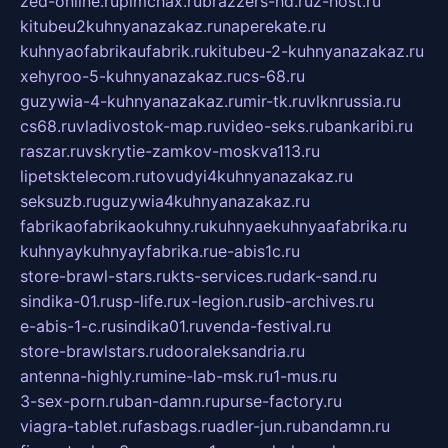
zed-online.ru
pimchax.ru
brazzers-hd.ru
z-host.ru
kitubeu2kuhnyanazakaz.ru
naperekate.ru
kuhnyaofabrikaufabrik.ru
kitubeu-2-kuhnyanazakaz.ru
xehyroo-5-kuhnyanazakaz.ru
cs-68.ru
guzywia-4-kuhnyanazakaz.ru
mir-tk.ru
vlknrussia.ru
cs68.ru
vladivostok-map.ru
video-seks.ru
bankaribi.ru
raszar.ru
vskrytie-zamkov-moskva113.ru
lipetsktelecom.ru
tovudyi4kuhnyanazakaz.ru
seksuzb.ru
guzywia4kuhnyanazakaz.ru
fabrikaofabrikaokuhny.ru
kuhnyaekuhnyaafabrika.ru
kuhnyaykuhnyayfabrika.ru
e-abis1c.ru
store-brawl-stars.ru
kts-services.ru
dark-sand.ru
sindika-01.ru
sp-life.ru
x-legion.ru
sib-archives.ru
e-abis-1-c.ru
sindika01.ru
venda-festival.ru
store-brawlstars.ru
dooraleksandria.ru
antenna-highly.ru
mine-lab-msk.ru
1-mus.ru
3-sex-porn.ru
ban-damn.ru
purse-factory.ru
viagra-tablet.ru
fasbags.ru
adler-jun.ru
bandamn.ru