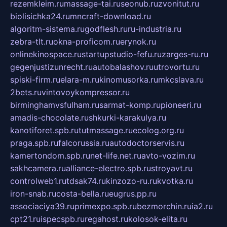
rezemkleim.ru
massage-tai.ru
seonub.ru
zvonitut.ru
biolisichka24.ru
mncraft-download.ru
algoritm-sistema.ru
godflesh.ru
ru-industria.ru
zebra-tlt.ru
okna-proficom.ru
erynok.ru
onlinekinospace.ru
startupstudio-fefu.ru
zarges-ru.ru
gegenjustizunrecht.ru
autobalashov.ru
utrovortu.ru
spiski-firm.ru
elara-m.ru
kinomusorka.ru
mkcslava.ru
2bets.ru
vintovoykompressor.ru
birminghamvsfulham.ru
sarmat-komp.ru
pioneeri.ru
amadis-chocolate.ru
shkurki-karakulya.ru
kanotiforet.spb.ru
tutmassage.ru
ecolog.org.ru
praga.spb.ru
falcorussia.ru
autodoctorservis.ru
kamertondom.spb.ru
net-life.net.ru
avto-vozim.ru
sakhcamera.ru
alliance-electro.spb.ru
stroyavt.ru
controlweb1.ru
tdsak74.ru
kinzozo-ru.ru
kvotka.ru
iron-snab.ru
costa-bella.ru
eugrus.pp.ru
associaciya39.ru
primexpo.spb.ru
bezmorchin.ru
ia2.ru
cpt21.ru
ispecspb.ru
regahost.ru
kolosok-elita.ru