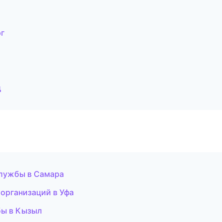
рг
д
службы в Самара
организаций в Уфа
бы в Кызыл