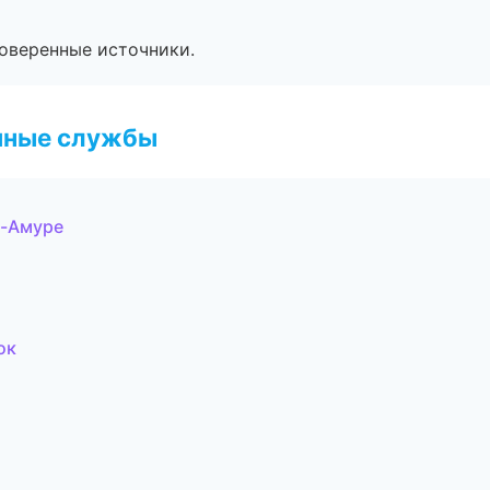
роверенные источники.
чные службы
а-Амуре
ок