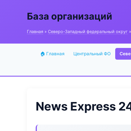
База организаций
Главная
»
Северо-Западный федеральный округ
»
🏠 Главная
Центральный ФО
Севе
News Express 2