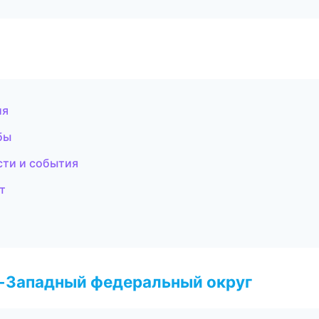
ия
бы
сти и события
т
о-Западный федеральный округ