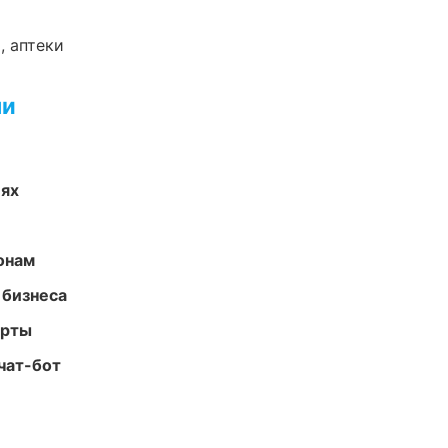
, аптеки
ми
иях
онам
 бизнеса
арты
чат-бот