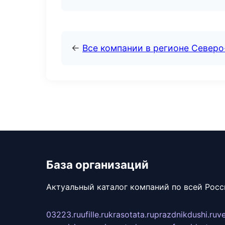
←
Все компании в регионе Север
База организаций
Актуальный каталог компаний по всей Рос
03223.ru
ufille.ru
krasotata.ru
prazdnikdushi.ru
v