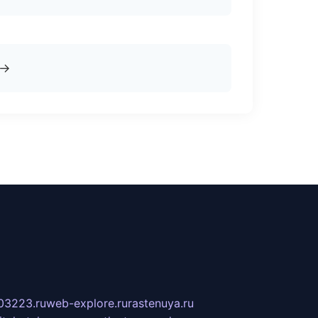
→
03223.ru
web-explore.ru
rastenuya.ru