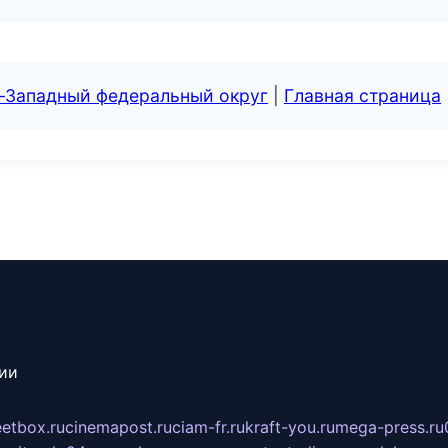
о-Западный федеральный округ
|
Главная страница
сии
eetbox.ru
cinemapost.ru
ciam-fr.ru
kraft-you.ru
mega-press.ru