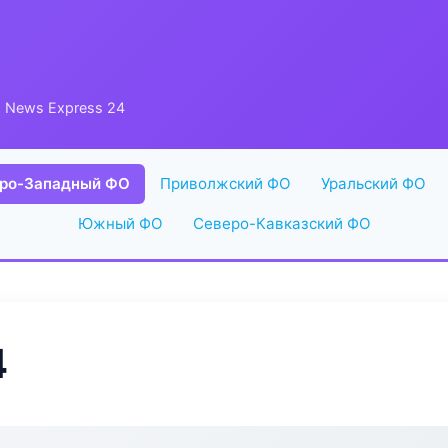
 News Express 24
ро-Западный ФО
Приволжский ФО
Уральский ФО
Южный ФО
Северо-Кавказский ФО
4