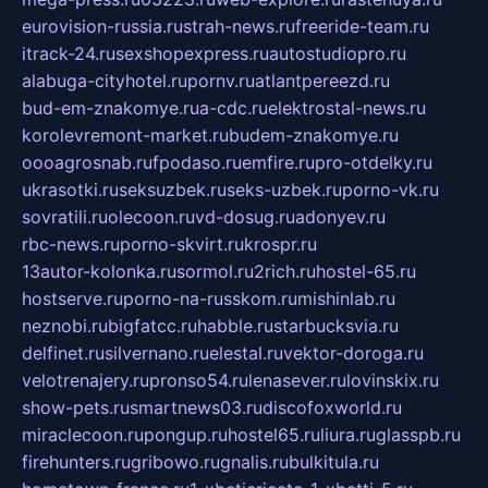
eurovision-russia.ru
strah-news.ru
freeride-team.ru
itrack-24.ru
sexshopexpress.ru
autostudiopro.ru
alabuga-cityhotel.ru
pornv.ru
atlantpereezd.ru
bud-em-znakomye.ru
a-cdc.ru
elektrostal-news.ru
korolevremont-market.ru
budem-znakomye.ru
oooagrosnab.ru
fpodaso.ru
emfire.ru
pro-otdelky.ru
ukrasotki.ru
seksuzbek.ru
seks-uzbek.ru
porno-vk.ru
sovratili.ru
olecoon.ru
vd-dosug.ru
adonyev.ru
rbc-news.ru
porno-skvirt.ru
krospr.ru
13autor-kolonka.ru
sormol.ru
2rich.ru
hostel-65.ru
hostserve.ru
porno-na-russkom.ru
mishinlab.ru
neznobi.ru
bigfatcc.ru
habble.ru
starbucksvia.ru
delfinet.ru
silvernano.ru
elestal.ru
vektor-doroga.ru
velotrenajery.ru
pronso54.ru
lenasever.ru
lovinskix.ru
show-pets.ru
smartnews03.ru
discofoxworld.ru
miraclecoon.ru
pongup.ru
hostel65.ru
liura.ru
glasspb.ru
firehunters.ru
gribowo.ru
gnalis.ru
bulkitula.ru