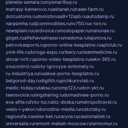
planeta-samara.ru
mysmartbuy.ru
matrasy-kemerovo.ru
ashanet.ru
trade-farm.ru
dotcustoms.ru
domizbrusa9x12spb.ru
autodamp.ru
narasimha.ru
djcommodities.ru
nv750.ru
x-ton.ru
newsplain.ru
cardvoice.ru
modopaper.ru
manunae.ru
gbget.ru
alfeihavsalnassr.ru
madoma.ru
tajuncos.ru
petrovkasports.ru
porno-online-besplatno.ru
splclub.ru
york-life.ru
doroga-expo.ru
ribery.ru
cleanmedicine.ru
slovar-ivrit.ru
porno-video-besplatno.ru
seks-365.ru
ovucontrol.ru
sloty-igrovyye-avtomaty.ru
ru-industriya.ru
russkoe-porno-besplatno.ru
belgorod-day.ru
digilith.ru
pichkurovlab.ru
medic-today.ru
taksu.ru
comp123.ru
don-ykt.ru
teensvoice.ru
imgsharing.ru
domashnee-porno.ru
eva-elfie.ru
foto-tur.ru
biz-doska.ru
metropoltravel.ru
veslo-i-yakor.ru
borodino-media.ru
rostotsky.ru
regionufa.ru
weiss-bet.ru
zaryna.ru
casinotablet.ru
universalia.ru
remont-mebeli-moscow.ru
termomur.ru