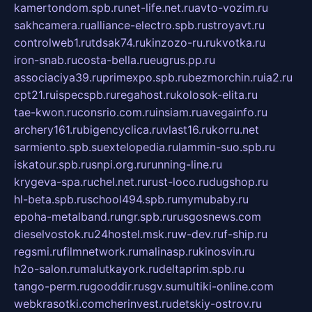
kamertondom.spb.ru
net-life.net.ru
avto-vozim.ru
sakhcamera.ru
alliance-electro.spb.ru
stroyavt.ru
controlweb1.ru
tdsak74.ru
kinzozo-ru.ru
kvotka.ru
iron-snab.ru
costa-bella.ru
eugrus.pp.ru
associaciya39.ru
primexpo.spb.ru
bezmorchin.ru
ia2.ru
cpt21.ru
ispecspb.ru
regahost.ru
kolosok-elita.ru
tae-kwon.ru
consrio.com.ru
insiam.ru
avegainfo.ru
archery161.ru
bigencyclica.ru
vlast16.ru
korru.net
sarmiento.spb.su
extelopedia.ru
lammin-suo.spb.ru
iskatour.spb.ru
snpi.org.ru
running-line.ru
krygeva-spa.ru
chel.net.ru
rust-loco.ru
dugshop.ru
hl-beta.spb.ru
school494.spb.ru
mymubaby.ru
epoha-metalband.ru
ngr.spb.ru
rusgosnews.com
dieselvostok.ru
24hostel.msk.ru
w-dev.ru
f-ship.ru
regsmi.ru
filmnetwork.ru
malinasp.ru
kinosvin.ru
h2o-salon.ru
malutkayork.ru
deltaprim.spb.ru
tango-perm.ru
gooddir.ru
sgv.su
multiki-online.com
webkrasotki.com
cherinvest.ru
detskiy-ostrov.ru