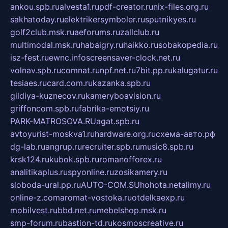
ankou.spb.ru
alvesta1.ru
pdf-creator.ru
nix-files.org.ru
sakhatoday.ru
elektrikersymboler.ru
sputnikyes.ru
golf2club.msk.ru
aeforums.ru
zallclub.ru
multimodal.msk.ru
habaigry.ru
haikko.ru
sobakopedia.ru
isz-fest.ru
ewnc.info
screensaver-clock.net.ru
volnav.spb.ru
comnat.ru
npf.net.ru
7bit.pp.ru
kalugatur.ru
tesiaes.ru
card.com.ru
kazanka.spb.ru
gildiya-kuznecov.ru
kameryboavision.ru
griffoncom.spb.ru
fabrika-emotsiy.ru
PARK-MATROSOVA.RU
agat.spb.ru
avtoyurist-moskva1.ru
hardware.org.ru
схема-авто.рф
dg-lab.ru
angrup.ru
recruiter.spb.ru
music8.spb.ru
krsk124.ru
kubok.spb.ru
romanofforex.ru
analitikaplus.ru
spyonline.ru
zosikamery.ru
sloboda-ural.pp.ru
AUTO-COM.SU
hohota.net
alimy.ru
online-z.com
aromat-vostoka.ru
otdelkaexp.ru
mobilvest.ru
bbd.net.ru
mebelshop.msk.ru
smp-forum.ru
bastion-td.ru
kosmoscreative.ru