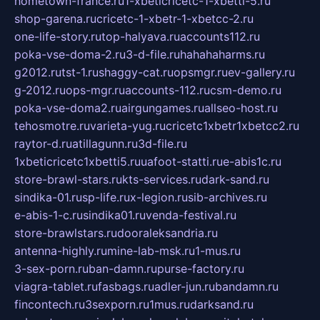
hometown-france.ru
1-xbeticricetc-1-xbetti-5.ru
shop-garena.ru
cricetc-1-xbetr-1-xbetcc-2.ru
one-life-story.ru
top-halyava.ru
accounts112.ru
poka-vse-doma-2.ru
3-d-file.ru
hahahaharms.ru
g2012.ru
tst-1.ru
shaggy-cat.ru
opsmgr.ru
ev-gallery.ru
g-2012.ru
ops-mgr.ru
accounts-112.ru
csm-demo.ru
poka-vse-doma2.ru
airgungames.ru
allseo-host.ru
tehosmotre.ru
varieta-yug.ru
cricetc1xbetr1xbetcc2.ru
raytor-d.ru
atillagunn.ru
3d-file.ru
1xbeticricetc1xbetti5.ru
uafoot-statti.ru
e-abis1c.ru
store-brawl-stars.ru
kts-services.ru
dark-sand.ru
sindika-01.ru
sp-life.ru
x-legion.ru
sib-archives.ru
e-abis-1-c.ru
sindika01.ru
venda-festival.ru
store-brawlstars.ru
dooraleksandria.ru
antenna-highly.ru
mine-lab-msk.ru
1-mus.ru
3-sex-porn.ru
ban-damn.ru
purse-factory.ru
viagra-tablet.ru
fasbags.ru
adler-jun.ru
bandamn.ru
fincontech.ru
3sexporn.ru
1mus.ru
darksand.ru