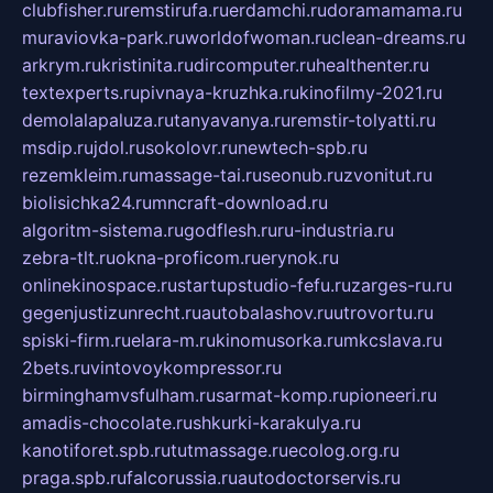
clubfisher.ru
remstirufa.ru
erdamchi.ru
doramamama.ru
muraviovka-park.ru
worldofwoman.ru
clean-dreams.ru
arkrym.ru
kristinita.ru
dircomputer.ru
healthenter.ru
textexperts.ru
pivnaya-kruzhka.ru
kinofilmy-2021.ru
demolalapaluza.ru
tanyavanya.ru
remstir-tolyatti.ru
msdip.ru
jdol.ru
sokolovr.ru
newtech-spb.ru
rezemkleim.ru
massage-tai.ru
seonub.ru
zvonitut.ru
biolisichka24.ru
mncraft-download.ru
algoritm-sistema.ru
godflesh.ru
ru-industria.ru
zebra-tlt.ru
okna-proficom.ru
erynok.ru
onlinekinospace.ru
startupstudio-fefu.ru
zarges-ru.ru
gegenjustizunrecht.ru
autobalashov.ru
utrovortu.ru
spiski-firm.ru
elara-m.ru
kinomusorka.ru
mkcslava.ru
2bets.ru
vintovoykompressor.ru
birminghamvsfulham.ru
sarmat-komp.ru
pioneeri.ru
amadis-chocolate.ru
shkurki-karakulya.ru
kanotiforet.spb.ru
tutmassage.ru
ecolog.org.ru
praga.spb.ru
falcorussia.ru
autodoctorservis.ru