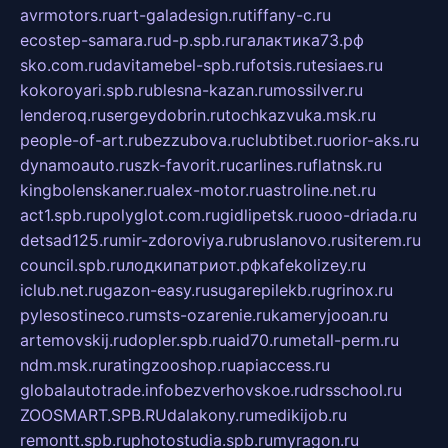
avrmotors.ru
art-galadesign.ru
tiffany-c.ru
ecostep-samara.ru
d-p.spb.ru
галактика73.рф
sko.com.ru
davitamebel-spb.ru
fotsis.ru
tesiaes.ru
kokoroyari.spb.ru
blesna-kazan.ru
mossilver.ru
lenderoq.ru
sergeydobrin.ru
tochkazvuka.msk.ru
people-of-art.ru
bezzubova.ru
clubtibet.ru
orior-aks.ru
dynamoauto.ru
szk-favorit.ru
carlines.ru
flatnsk.ru
kingbolenskaner.ru
alex-motor.ru
astroline.net.ru
act1.spb.ru
polyglot.com.ru
gidlipetsk.ru
ooo-driada.ru
detsad125.ru
mir-zdoroviya.ru
bruslanovo.ru
siterem.ru
council.spb.ru
лодкипатриот.рф
kafekolizey.ru
iclub.net.ru
gazon-easy.ru
sugarepilekb.ru
grinox.ru
pylesostineco.ru
msts-ozarenie.ru
kameryjooan.ru
artemovskij.ru
dopler.spb.ru
aid70.ru
metall-perm.ru
ndm.msk.ru
ratingzooshop.ru
apiaccess.ru
globalautotrade.info
bezverhovskoe.ru
drsschool.ru
ZOOSMART.SPB.RU
dalakony.ru
medikijob.ru
remontt.spb.ru
photostudia.spb.ru
myragon.ru