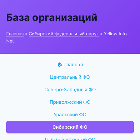
База организаций
Главная
»
Сибирский федеральный округ
» Yellow Info
Net
🏠 Главная
Центральный ФО
Северо-Западный ФО
Приволжский ФО
Уральский ФО
Сибирский ФО
Дальневосточный ФО