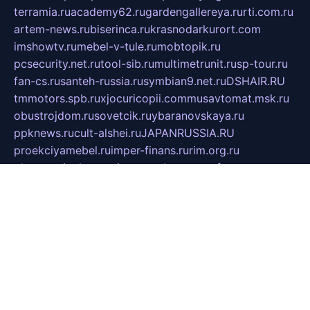
terramia.ru
academy62.ru
gardengallereya.ru
rti.com.ru
artem-news.ru
biserinca.ru
krasnodarkurort.com
imshowtv.ru
mebel-v-tule.ru
mobtopik.ru
pcsecurity.net.ru
tool-sib.ru
multimetrunit.ru
sp-tour.ru
fan-cs.ru
santeh-russia.ru
symbian9.net.ru
DSHAIR.RU
tmmotors.spb.ru
xjocuricopii.com
musavtomat.msk.ru
obustrojdom.ru
sovetcik.ru
ybaranovskaya.ru
ppknews.ru
cult-alshei.ru
JAPANRUSSIA.RU
proekciyamebel.ru
imper-finans.ru
rim.org.ru
glamourai.ru
brassminus.ru
zabor-pro.ru
ftn.pp.ru
dorogoe58.ru
laimengpacker.ru
kuzova-zapchasti.ru
sageerp.ru
taxodrom.ru
dsrazvitie.ru
hardcity.net.ru
ratinghomegames.ru
topservice25.ru
gubernyan.ru
gtglasslined.ru
ii4.ru
tssport.spb.ru
andorra24.com
blackwallstreet.ru
oboimos.ru
optim-doors.com.ru
ikuch.ru
nycr.org.ru
npa21.ru
vremya-ch.spb.ru
desert000.ru
ivtorgi.ru
ifiori.ru
catalog-statei.ru
dcv.org.ru
spetsmaster174.ru
ipkameryhiseeu.ru