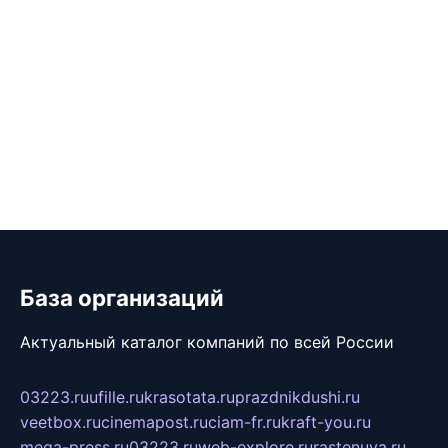
База организаций
Актуальный каталог компаний по всей России
03223.ru
ufille.ru
krasotata.ru
prazdnikdushi.ru
veetbox.ru
cinemapost.ru
ciam-fr.ru
kraft-you.ru
mega-press.ru
03223.ru
web-explore.ru
rastenuya.ru