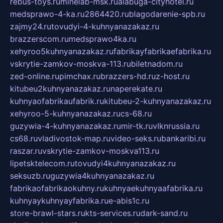
rebus-toys.ru
minelab-msk.ru
alabuga-cityhotel.ru
medsprawo-4-ka.ru
2864420.ru
blagodarenie-spb.ru
zajmy24.ru
tovudyi-4-kuhnyanazakaz.ru
brazzerscom.ru
medsprawo4ka.ru
xehyroo5kuhnyanazakaz.ru
fabrikayfabrikaefabrika.ru
vskrytie-zamkov-moskva-113.ru
biletnadom.ru
zed-online.ru
pimchax.ru
brazzers-hd.ru
z-host.ru
kitubeu2kuhnyanazakaz.ru
naperekate.ru
kuhnyaofabrikaufabrik.ru
kitubeu-2-kuhnyanazakaz.ru
xehyroo-5-kuhnyanazakaz.ru
cs-68.ru
guzywia-4-kuhnyanazakaz.ru
mir-tk.ru
vlknrussia.ru
cs68.ru
vladivostok-map.ru
video-seks.ru
bankaribi.ru
raszar.ru
vskrytie-zamkov-moskva113.ru
lipetsktelecom.ru
tovudyi4kuhnyanazakaz.ru
seksuzb.ru
guzywia4kuhnyanazakaz.ru
fabrikaofabrikaokuhny.ru
kuhnyaekuhnyaafabrika.ru
kuhnyaykuhnyayfabrika.ru
e-abis1c.ru
store-brawl-stars.ru
kts-services.ru
dark-sand.ru