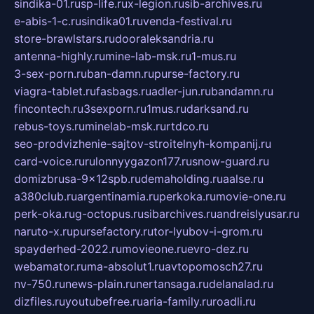
sindika-01.ru
sp-life.ru
x-legion.ru
sib-archives.ru
e-abis-1-c.ru
sindika01.ru
venda-festival.ru
store-brawlstars.ru
dooraleksandria.ru
antenna-highly.ru
mine-lab-msk.ru
1-mus.ru
3-sex-porn.ru
ban-damn.ru
purse-factory.ru
viagra-tablet.ru
fasbags.ru
adler-jun.ru
bandamn.ru
fincontech.ru
3sexporn.ru
1mus.ru
darksand.ru
rebus-toys.ru
minelab-msk.ru
rtdco.ru
seo-prodvizhenie-sajtov-stroitelnyh-kompanij.ru
card-voice.ru
rulonnyygazon177.ru
snow-guard.ru
domizbrusa-9x12spb.ru
demaholding.ru
aalse.ru
a380club.ru
argentinamia.ru
perkoka.ru
movie-one.ru
perk-oka.ru
g-octopus.ru
sibarchives.ru
andreislyusar.ru
naruto-x.ru
pursefactory.ru
tor-lyubov-i-grom.ru
spayderhed-2022.ru
movieone.ru
evro-dez.ru
webamator.ru
ma-absolut1.ru
avtopomosch27.ru
nv-750.ru
news-plain.ru
nertansaga.ru
delanalad.ru
dizfiles.ru
youtubefree.ru
aria-family.ru
roadli.ru