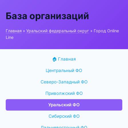
База организаций
Главная
»
Уральский федеральный округ
» Город Online
Line
🏠 Главная
Центральный ФО
Северо-Западный ФО
Приволжский ФО
Уральский ФО
Сибирский ФО
Дальневосточный ФО