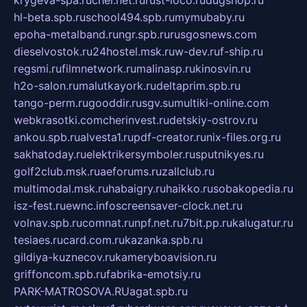
krygeva-spa.ru
chel.net.ru
rust-loco.ru
dugshop.ru
hl-beta.spb.ru
school494.spb.ru
mymubaby.ru
epoha-metalband.ru
ngr.spb.ru
rusgosnews.com
dieselvostok.ru
24hostel.msk.ru
w-dev.ru
f-ship.ru
regsmi.ru
filmnetwork.ru
malinasp.ru
kinosvin.ru
h2o-salon.ru
malutkayork.ru
deltaprim.spb.ru
tango-perm.ru
gooddir.ru
sgv.su
multiki-online.com
webkrasotki.com
cherinvest.ru
detskiy-ostrov.ru
ankou.spb.ru
alvesta1.ru
pdf-creator.ru
nix-files.org.ru
sakhatoday.ru
elektrikersymboler.ru
sputnikyes.ru
golf2club.msk.ru
aeforums.ru
zallclub.ru
multimodal.msk.ru
habaigry.ru
haikko.ru
sobakopedia.ru
isz-fest.ru
ewnc.info
screensaver-clock.net.ru
volnav.spb.ru
comnat.ru
npf.net.ru
7bit.pp.ru
kalugatur.ru
tesiaes.ru
card.com.ru
kazanka.spb.ru
gildiya-kuznecov.ru
kameryboavision.ru
griffoncom.spb.ru
fabrika-emotsiy.ru
PARK-MATROSOVA.RU
agat.spb.ru