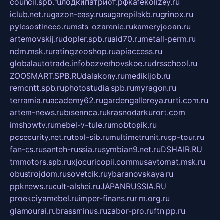
council.spb.ru
лодкипатриот.рф
kafekolizey.ru
iclub.net.ru
gazon-easy.ru
sugarepilekb.ru
grinox.ru
pylesostineco.ru
msts-ozarenie.ru
kameryjooan.ru
artemovskij.ru
dopler.spb.ru
aid70.ru
metall-perm.ru
ndm.msk.ru
ratingzooshop.ru
apiaccess.ru
globalautotrade.info
bezverhovskoe.ru
drsschool.ru
ZOOSMART.SPB.RU
dalakony.ru
medikijob.ru
remontt.spb.ru
photostudia.spb.ru
myragon.ru
terramia.ru
academy62.ru
gardengallereya.ru
rti.com.ru
artem-news.ru
biserinca.ru
krasnodarkurort.com
imshowtv.ru
mebel-v-tule.ru
mobtopik.ru
pcsecurity.net.ru
tool-sib.ru
multimetrunit.ru
sp-tour.ru
fan-cs.ru
santeh-russia.ru
symbian9.net.ru
DSHAIR.RU
tmmotors.spb.ru
xjocuricopii.com
musavtomat.msk.ru
obustrojdom.ru
sovetcik.ru
ybaranovskaya.ru
ppknews.ru
cult-alshei.ru
JAPANRUSSIA.RU
proekciyamebel.ru
imper-finans.ru
rim.org.ru
glamourai.ru
brassminus.ru
zabor-pro.ru
ftn.pp.ru