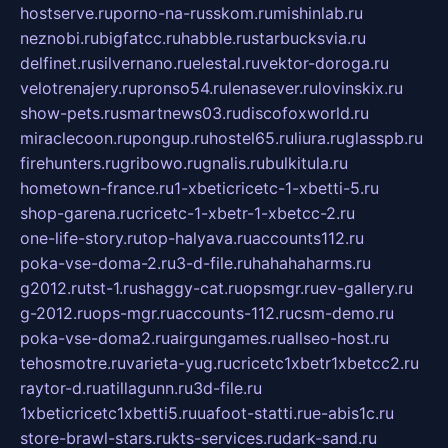
hostserve.ru
porno-na-russkom.ru
mishinlab.ru
neznobi.ru
bigfatcc.ru
habble.ru
starbucksvia.ru
delfinet.ru
silvernano.ru
elestal.ru
vektor-doroga.ru
velotrenajery.ru
pronso54.ru
lenasever.ru
lovinskix.ru
show-pets.ru
smartnews03.ru
discofoxworld.ru
miraclecoon.ru
pongup.ru
hostel65.ru
liura.ru
glasspb.ru
firehunters.ru
gribowo.ru
gnalis.ru
bulkitula.ru
hometown-france.ru
1-xbeticricetc-1-xbetti-5.ru
shop-garena.ru
cricetc-1-xbetr-1-xbetcc-2.ru
one-life-story.ru
top-halyava.ru
accounts112.ru
poka-vse-doma-2.ru
3-d-file.ru
hahahaharms.ru
g2012.ru
tst-1.ru
shaggy-cat.ru
opsmgr.ru
ev-gallery.ru
g-2012.ru
ops-mgr.ru
accounts-112.ru
csm-demo.ru
poka-vse-doma2.ru
airgungames.ru
allseo-host.ru
tehosmotre.ru
varieta-yug.ru
cricetc1xbetr1xbetcc2.ru
raytor-d.ru
atillagunn.ru
3d-file.ru
1xbeticricetc1xbetti5.ru
uafoot-statti.ru
e-abis1c.ru
store-brawl-stars.ru
kts-services.ru
dark-sand.ru