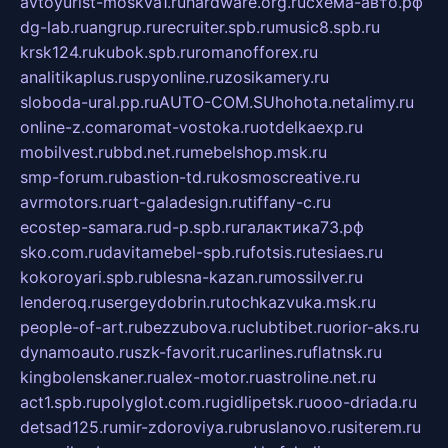
avtoyurist-moskva1.ru
hardware.org.ru
схема-авто.рф
dg-lab.ru
angrup.ru
recruiter.spb.ru
music8.spb.ru
krsk124.ru
kubok.spb.ru
romanofforex.ru
analitikaplus.ru
spyonline.ru
zosikamery.ru
sloboda-ural.pp.ru
AUTO-COM.SU
hohota.net
alimy.ru
online-z.com
aromat-vostoka.ru
otdelkaexp.ru
mobilvest.ru
bbd.net.ru
mebelshop.msk.ru
smp-forum.ru
bastion-td.ru
kosmoscreative.ru
avrmotors.ru
art-galadesign.ru
tiffany-c.ru
ecostep-samara.ru
d-p.spb.ru
галактика73.рф
sko.com.ru
davitamebel-spb.ru
fotsis.ru
tesiaes.ru
kokoroyari.spb.ru
blesna-kazan.ru
mossilver.ru
lenderoq.ru
sergeydobrin.ru
tochkazvuka.msk.ru
people-of-art.ru
bezzubova.ru
clubtibet.ru
orior-aks.ru
dynamoauto.ru
szk-favorit.ru
carlines.ru
flatnsk.ru
kingbolenskaner.ru
alex-motor.ru
astroline.net.ru
act1.spb.ru
polyglot.com.ru
gidlipetsk.ru
ooo-driada.ru
detsad125.ru
mir-zdoroviya.ru
bruslanovo.ru
siterem.ru