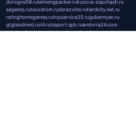
dorogoe58.ru
laimengpacker.ru
kuzova-zapchasti.ru
sageerp.ru
taxodrom.ru
dsrazvitie.ru
hardcity.net.ru
ratinghomegames.ru
topservice25.ru
gubernyan.ru
gtglasslined.ru
ii4.ru
tssport.spb.ru
andorra24.com
blackwallstreet.ru
oboimos.ru
optim-doors.com.ru
ikuch.ru
nycr.org.ru
npa21.ru
vremya-ch.spb.ru
desert000.ru
ivtorgi.ru
ifiori.ru
catalog-statei.ru
dcv.org.ru
spetsmaster174.ru
ipkameryhiseeu.ru
dum26.ru
ruspol.spb.ru
fr-opendp.ru
kam-solnyshko.ru
cheyenne-arapaho.ru
sevzapmetal.spb.ru
ted-lapidus.spb.ru
parasite-eliminator.ru
sigma-complete.ru
modernworld.ru
dama-moda.ru
eholot-group.ru
sk-nvkz.ru
DRONGOLD.RU
democratia2.ru
i-farmer.ru
mass-sport.org
jablonex.spb.ru
bookmess.ru
linkword.ru
refineua.com.ru
cs-spec.net.ru
altay-mebel.ru
DNK-THEATRE.RU
mechaniks.spb.ru
ipcamtechage.ru
skosta.ru
a-sun.ru
stroy-ldsp.ru
snowlands.org.ru