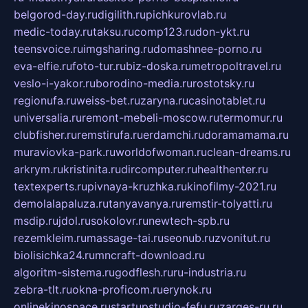
belgorod-day.ru
digilith.ru
pichkurovlab.ru
medic-today.ru
taksu.ru
comp123.ru
don-ykt.ru
teensvoice.ru
imgsharing.ru
domashnee-porno.ru
eva-elfie.ru
foto-tur.ru
biz-doska.ru
metropoltravel.ru
veslo-i-yakor.ru
borodino-media.ru
rostotsky.ru
regionufa.ru
weiss-bet.ru
zaryna.ru
casinotablet.ru
universalia.ru
remont-mebeli-moscow.ru
termomur.ru
clubfisher.ru
remstirufa.ru
erdamchi.ru
doramamama.ru
muraviovka-park.ru
worldofwoman.ru
clean-dreams.ru
arkrym.ru
kristinita.ru
dircomputer.ru
healthenter.ru
textexperts.ru
pivnaya-kruzhka.ru
kinofilmy-2021.ru
demolalapaluza.ru
tanyavanya.ru
remstir-tolyatti.ru
msdip.ru
jdol.ru
sokolovr.ru
newtech-spb.ru
rezemkleim.ru
massage-tai.ru
seonub.ru
zvonitut.ru
biolisichka24.ru
mncraft-download.ru
algoritm-sistema.ru
godflesh.ru
ru-industria.ru
zebra-tlt.ru
okna-proficom.ru
erynok.ru
onlinekinospace.ru
startupstudio-fefu.ru
zarges-ru.ru