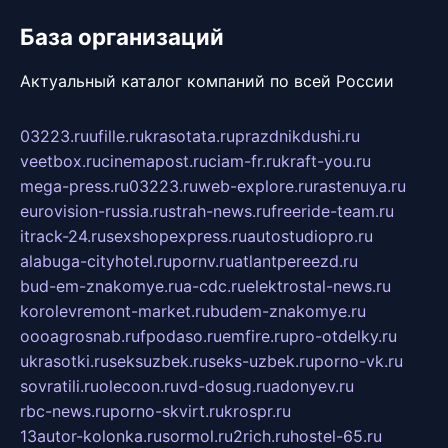
База организаций
Актуальный каталог компаний по всей России
03223.ru
ufille.ru
krasotata.ru
prazdnikdushi.ru
veetbox.ru
cinemapost.ru
ciam-fr.ru
kraft-you.ru
mega-press.ru
03223.ru
web-explore.ru
rastenuya.ru
eurovision-russia.ru
strah-news.ru
freeride-team.ru
itrack-24.ru
sexshopexpress.ru
autostudiopro.ru
alabuga-cityhotel.ru
pornv.ru
atlantpereezd.ru
bud-em-znakomye.ru
a-cdc.ru
elektrostal-news.ru
korolevremont-market.ru
budem-znakomye.ru
oooagrosnab.ru
fpodaso.ru
emfire.ru
pro-otdelky.ru
ukrasotki.ru
seksuzbek.ru
seks-uzbek.ru
porno-vk.ru
sovratili.ru
olecoon.ru
vd-dosug.ru
adonyev.ru
rbc-news.ru
porno-skvirt.ru
krospr.ru
13autor-kolonka.ru
sormol.ru
2rich.ru
hostel-65.ru