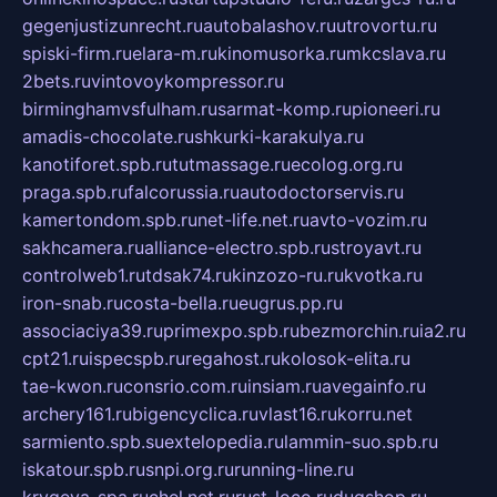
gegenjustizunrecht.ru
autobalashov.ru
utrovortu.ru
spiski-firm.ru
elara-m.ru
kinomusorka.ru
mkcslava.ru
2bets.ru
vintovoykompressor.ru
birminghamvsfulham.ru
sarmat-komp.ru
pioneeri.ru
amadis-chocolate.ru
shkurki-karakulya.ru
kanotiforet.spb.ru
tutmassage.ru
ecolog.org.ru
praga.spb.ru
falcorussia.ru
autodoctorservis.ru
kamertondom.spb.ru
net-life.net.ru
avto-vozim.ru
sakhcamera.ru
alliance-electro.spb.ru
stroyavt.ru
controlweb1.ru
tdsak74.ru
kinzozo-ru.ru
kvotka.ru
iron-snab.ru
costa-bella.ru
eugrus.pp.ru
associaciya39.ru
primexpo.spb.ru
bezmorchin.ru
ia2.ru
cpt21.ru
ispecspb.ru
regahost.ru
kolosok-elita.ru
tae-kwon.ru
consrio.com.ru
insiam.ru
avegainfo.ru
archery161.ru
bigencyclica.ru
vlast16.ru
korru.net
sarmiento.spb.su
extelopedia.ru
lammin-suo.spb.ru
iskatour.spb.ru
snpi.org.ru
running-line.ru