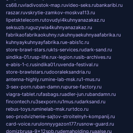
cs68.ru
vladivostok-map.ru
video-seks.ru
bankaribi.ru
raszar.ru
vskrytie-zamkov-moskva113.ru
lipetsktelecom.ru
tovudyi4kuhnyanazakaz.ru
seksuzb.ru
guzywia4kuhnyanazakaz.ru
fabrikaofabrikaokuhny.ru
kuhnyaekuhnyaafabrika.ru
kuhnyaykuhnyayfabrika.ru
e-abis1c.ru
store-brawl-stars.ru
kts-services.ru
dark-sand.ru
sindika-01.ru
sp-life.ru
x-legion.ru
sib-archives.ru
e-abis-1-c.ru
sindika01.ru
venda-festival.ru
store-brawlstars.ru
dooraleksandria.ru
antenna-highly.ru
mine-lab-msk.ru
1-mus.ru
3-sex-porn.ru
ban-damn.ru
purse-factory.ru
viagra-tablet.ru
fasbags.ru
adler-jun.ru
bandamn.ru
fincontech.ru
3sexporn.ru
1mus.ru
darksand.ru
rebus-toys.ru
minelab-msk.ru
rtdco.ru
seo-prodvizhenie-sajtov-stroitelnyh-kompanij.ru
card-voice.ru
rulonnyygazon177.ru
snow-guard.ru
domizbrusa-9x12spb.ru
demaholding.ru
aalse.ru