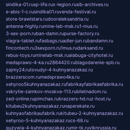
sindika-01.ru
sp-life.ru
x-legion.ru
sib-archives.ru
e-abis-1-c.ru
sindika01.ru
venda-festival.ru
store-brawlstars.ru
dooraleksandria.ru
antenna-highly.ru
mine-lab-msk.ru
1-mus.ru
3-sex-porn.ru
ban-damn.ru
purse-factory.ru
viagra-tablet.ru
fasbags.ru
adler-jun.ru
bandamn.ru
fincontech.ru
3sexporn.ru
1mus.ru
darksand.ru
rebus-toys.ru
minelab-msk.ru
alabuga-cityhotel.ru
medsprawo-4-ka.ru
2864420.ru
blagodarenie-spb.ru
zajmy24.ru
tovudyi-4-kuhnyanazakaz.ru
brazzerscom.ru
medsprawo4ka.ru
xehyroo5kuhnyanazakaz.ru
fabrikayfabrikaefabrika.ru
vskrytie-zamkov-moskva-113.ru
biletnadom.ru
zed-online.ru
pimchax.ru
brazzers-hd.ru
z-host.ru
kitubeu2kuhnyanazakaz.ru
naperekate.ru
kuhnyaofabrikaufabrik.ru
kitubeu-2-kuhnyanazakaz.ru
xehyroo-5-kuhnyanazakaz.ru
cs-68.ru
guzywia-4-kuhnyanazakaz.ru
mir-tk.ru
vlknrussia.ru