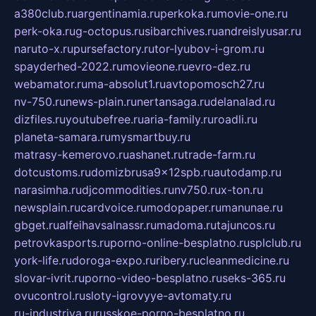
a380club.ru
argentinamia.ru
perkoka.ru
movie-one.ru
perk-oka.ru
g-octopus.ru
sibarchives.ru
andreislyusar.ru
naruto-x.ru
pursefactory.ru
tor-lyubov-i-grom.ru
spayderhed-2022.ru
movieone.ru
evro-dez.ru
webamator.ru
ma-absolut1.ru
avtopomosch27.ru
nv-750.ru
news-plain.ru
nertansaga.ru
delanalad.ru
dizfiles.ru
youtubefree.ru
aria-family.ru
roadli.ru
planeta-samara.ru
mysmartbuy.ru
matrasy-kemerovo.ru
ashanet.ru
trade-farm.ru
dotcustoms.ru
domizbrusa9x12spb.ru
autodamp.ru
narasimha.ru
djcommodities.ru
nv750.ru
x-ton.ru
newsplain.ru
cardvoice.ru
modopaper.ru
manunae.ru
gbget.ru
alfeihavsalnassr.ru
madoma.ru
tajuncos.ru
petrovkasports.ru
porno-online-besplatno.ru
splclub.ru
york-life.ru
doroga-expo.ru
ribery.ru
cleanmedicine.ru
slovar-ivrit.ru
porno-video-besplatno.ru
seks-365.ru
ovucontrol.ru
sloty-igrovyye-avtomaty.ru
ru-industriya.ru
russkoe-porno-besplatno.ru