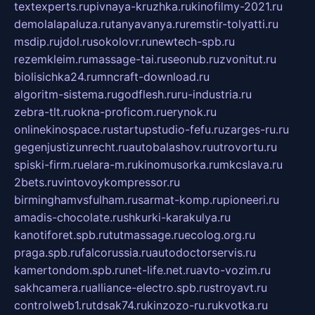
textexperts.ru
pivnaya-kruzhka.ru
kinofilmy-2021.ru
demolalapaluza.ru
tanyavanya.ru
remstir-tolyatti.ru
msdip.ru
jdol.ru
sokolovr.ru
newtech-spb.ru
rezemkleim.ru
massage-tai.ru
seonub.ru
zvonitut.ru
biolisichka24.ru
mncraft-download.ru
algoritm-sistema.ru
godflesh.ru
ru-industria.ru
zebra-tlt.ru
okna-proficom.ru
erynok.ru
onlinekinospace.ru
startupstudio-fefu.ru
zarges-ru.ru
gegenjustizunrecht.ru
autobalashov.ru
utrovortu.ru
spiski-firm.ru
elara-m.ru
kinomusorka.ru
mkcslava.ru
2bets.ru
vintovoykompressor.ru
birminghamvsfulham.ru
sarmat-komp.ru
pioneeri.ru
amadis-chocolate.ru
shkurki-karakulya.ru
kanotiforet.spb.ru
tutmassage.ru
ecolog.org.ru
praga.spb.ru
falcorussia.ru
autodoctorservis.ru
kamertondom.spb.ru
net-life.net.ru
avto-vozim.ru
sakhcamera.ru
alliance-electro.spb.ru
stroyavt.ru
controlweb1.ru
tdsak74.ru
kinzozo-ru.ru
kvotka.ru