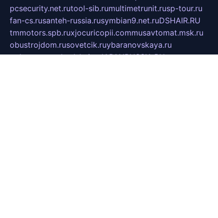
pcsecurity.net.ru
tool-sib.ru
multimetrunit.ru
sp-tour.ru
fan-cs.ru
santeh-russia.ru
symbian9.net.ru
DSHAIR.RU
tmmotors.spb.ru
xjocuricopii.com
musavtomat.msk.ru
obustrojdom.ru
sovetcik.ru
ybaranovskaya.ru
ppknews.ru
cult-alshei.ru
JAPANRUSSIA.RU
proekciyamebel.ru
imper-finans.ru
rim.org.ru
glamourai.ru
brassminus.ru
zabor-pro.ru
ftn.pp.ru
dorogoe58.ru
laimengpacker.ru
kuzova-zapchasti.ru
sageerp.ru
taxodrom.ru
dsrazvitie.ru
hardcity.net.ru
ratinghomegames.ru
topservice25.ru
gubernyan.ru
gtglasslined.ru
ii4.ru
tssport.spb.ru
andorra24.com
blackwallstreet.ru
oboimos.ru
optim-doors.com.ru
ikuch.ru
nycr.org.ru
npa21.ru
vremya-ch.spb.ru
desert000.ru
ivtorgi.ru
ifiori.ru
catalog-statei.ru
dcv.org.ru
spetsmaster174.ru
ipkameryhiseeu.ru
dum26.ru
ruspol.spb.ru
fr-opendp.ru
kam-solnyshko.ru
cheyenne-arapaho.ru
sevzapmetal.spb.ru
ted-lapidus.spb.ru
parasite-eliminator.ru