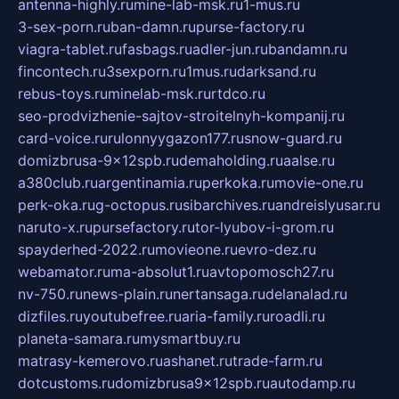
antenna-highly.ru
mine-lab-msk.ru
1-mus.ru
3-sex-porn.ru
ban-damn.ru
purse-factory.ru
viagra-tablet.ru
fasbags.ru
adler-jun.ru
bandamn.ru
fincontech.ru
3sexporn.ru
1mus.ru
darksand.ru
rebus-toys.ru
minelab-msk.ru
rtdco.ru
seo-prodvizhenie-sajtov-stroitelnyh-kompanij.ru
card-voice.ru
rulonnyygazon177.ru
snow-guard.ru
domizbrusa-9x12spb.ru
demaholding.ru
aalse.ru
a380club.ru
argentinamia.ru
perkoka.ru
movie-one.ru
perk-oka.ru
g-octopus.ru
sibarchives.ru
andreislyusar.ru
naruto-x.ru
pursefactory.ru
tor-lyubov-i-grom.ru
spayderhed-2022.ru
movieone.ru
evro-dez.ru
webamator.ru
ma-absolut1.ru
avtopomosch27.ru
nv-750.ru
news-plain.ru
nertansaga.ru
delanalad.ru
dizfiles.ru
youtubefree.ru
aria-family.ru
roadli.ru
planeta-samara.ru
mysmartbuy.ru
matrasy-kemerovo.ru
ashanet.ru
trade-farm.ru
dotcustoms.ru
domizbrusa9x12spb.ru
autodamp.ru