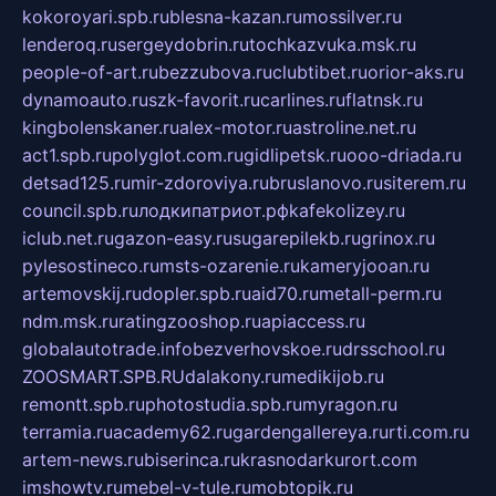
kokoroyari.spb.ru
blesna-kazan.ru
mossilver.ru
lenderoq.ru
sergeydobrin.ru
tochkazvuka.msk.ru
people-of-art.ru
bezzubova.ru
clubtibet.ru
orior-aks.ru
dynamoauto.ru
szk-favorit.ru
carlines.ru
flatnsk.ru
kingbolenskaner.ru
alex-motor.ru
astroline.net.ru
act1.spb.ru
polyglot.com.ru
gidlipetsk.ru
ooo-driada.ru
detsad125.ru
mir-zdoroviya.ru
bruslanovo.ru
siterem.ru
council.spb.ru
лодкипатриот.рф
kafekolizey.ru
iclub.net.ru
gazon-easy.ru
sugarepilekb.ru
grinox.ru
pylesostineco.ru
msts-ozarenie.ru
kameryjooan.ru
artemovskij.ru
dopler.spb.ru
aid70.ru
metall-perm.ru
ndm.msk.ru
ratingzooshop.ru
apiaccess.ru
globalautotrade.info
bezverhovskoe.ru
drsschool.ru
ZOOSMART.SPB.RU
dalakony.ru
medikijob.ru
remontt.spb.ru
photostudia.spb.ru
myragon.ru
terramia.ru
academy62.ru
gardengallereya.ru
rti.com.ru
artem-news.ru
biserinca.ru
krasnodarkurort.com
imshowtv.ru
mebel-v-tule.ru
mobtopik.ru