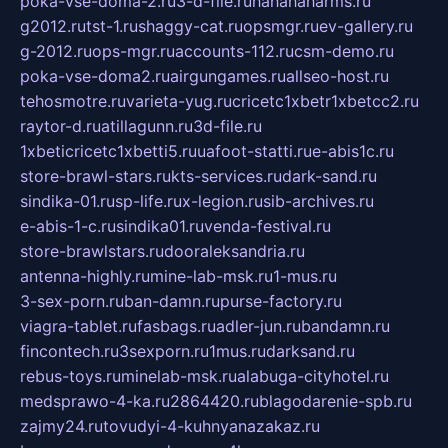
poka-vse-doma-2.ru
3-d-file.ru
hahahaharms.ru
g2012.ru
tst-1.ru
shaggy-cat.ru
opsmgr.ru
ev-gallery.ru
g-2012.ru
ops-mgr.ru
accounts-112.ru
csm-demo.ru
poka-vse-doma2.ru
airgungames.ru
allseo-host.ru
tehosmotre.ru
varieta-yug.ru
cricetc1xbetr1xbetcc2.ru
raytor-d.ru
atillagunn.ru
3d-file.ru
1xbeticricetc1xbetti5.ru
uafoot-statti.ru
e-abis1c.ru
store-brawl-stars.ru
kts-services.ru
dark-sand.ru
sindika-01.ru
sp-life.ru
x-legion.ru
sib-archives.ru
e-abis-1-c.ru
sindika01.ru
venda-festival.ru
store-brawlstars.ru
dooraleksandria.ru
antenna-highly.ru
mine-lab-msk.ru
1-mus.ru
3-sex-porn.ru
ban-damn.ru
purse-factory.ru
viagra-tablet.ru
fasbags.ru
adler-jun.ru
bandamn.ru
fincontech.ru
3sexporn.ru
1mus.ru
darksand.ru
rebus-toys.ru
minelab-msk.ru
alabuga-cityhotel.ru
medsprawo-4-ka.ru
2864420.ru
blagodarenie-spb.ru
zajmy24.ru
tovudyi-4-kuhnyanazakaz.ru