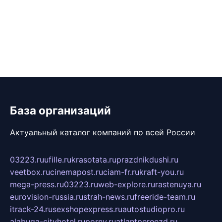
База организаций
Актуальный каталог компаний по всей России
03223.ru
ufille.ru
krasotata.ru
prazdnikdushi.ru
veetbox.ru
cinemapost.ru
ciam-fr.ru
kraft-you.ru
mega-press.ru
03223.ru
web-explore.ru
rastenuya.ru
eurovision-russia.ru
strah-news.ru
freeride-team.ru
itrack-24.ru
sexshopexpress.ru
autostudiopro.ru
alabuga-cityhotel.ru
pornv.ru
atlantpereezd.ru