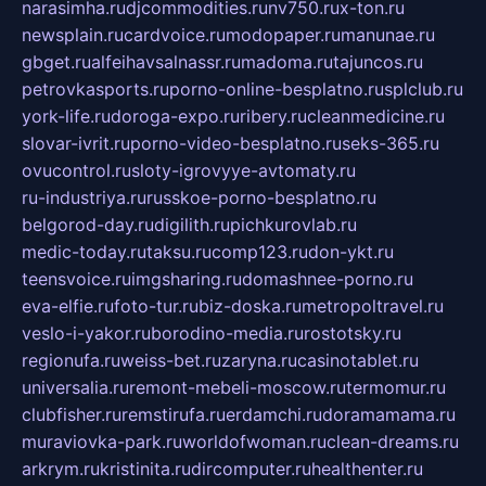
narasimha.ru
djcommodities.ru
nv750.ru
x-ton.ru
newsplain.ru
cardvoice.ru
modopaper.ru
manunae.ru
gbget.ru
alfeihavsalnassr.ru
madoma.ru
tajuncos.ru
petrovkasports.ru
porno-online-besplatno.ru
splclub.ru
york-life.ru
doroga-expo.ru
ribery.ru
cleanmedicine.ru
slovar-ivrit.ru
porno-video-besplatno.ru
seks-365.ru
ovucontrol.ru
sloty-igrovyye-avtomaty.ru
ru-industriya.ru
russkoe-porno-besplatno.ru
belgorod-day.ru
digilith.ru
pichkurovlab.ru
medic-today.ru
taksu.ru
comp123.ru
don-ykt.ru
teensvoice.ru
imgsharing.ru
domashnee-porno.ru
eva-elfie.ru
foto-tur.ru
biz-doska.ru
metropoltravel.ru
veslo-i-yakor.ru
borodino-media.ru
rostotsky.ru
regionufa.ru
weiss-bet.ru
zaryna.ru
casinotablet.ru
universalia.ru
remont-mebeli-moscow.ru
termomur.ru
clubfisher.ru
remstirufa.ru
erdamchi.ru
doramamama.ru
muraviovka-park.ru
worldofwoman.ru
clean-dreams.ru
arkrym.ru
kristinita.ru
dircomputer.ru
healthenter.ru