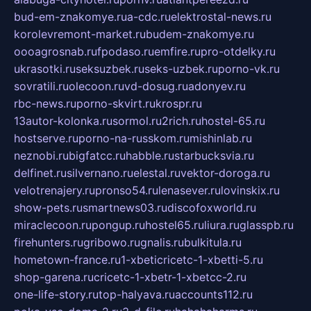
bud-em-znakomye.ru
a-cdc.ru
elektrostal-news.ru
korolevremont-market.ru
budem-znakomye.ru
oooagrosnab.ru
fpodaso.ru
emfire.ru
pro-otdelky.ru
ukrasotki.ru
seksuzbek.ru
seks-uzbek.ru
porno-vk.ru
sovratili.ru
olecoon.ru
vd-dosug.ru
adonyev.ru
rbc-news.ru
porno-skvirt.ru
krospr.ru
13autor-kolonka.ru
sormol.ru
2rich.ru
hostel-65.ru
hostserve.ru
porno-na-russkom.ru
mishinlab.ru
neznobi.ru
bigfatcc.ru
habble.ru
starbucksvia.ru
delfinet.ru
silvernano.ru
elestal.ru
vektor-doroga.ru
velotrenajery.ru
pronso54.ru
lenasever.ru
lovinskix.ru
show-pets.ru
smartnews03.ru
discofoxworld.ru
miraclecoon.ru
pongup.ru
hostel65.ru
liura.ru
glasspb.ru
firehunters.ru
gribowo.ru
gnalis.ru
bulkitula.ru
hometown-france.ru
1-xbeticricetc-1-xbetti-5.ru
shop-garena.ru
cricetc-1-xbetr-1-xbetcc-2.ru
one-life-story.ru
top-halyava.ru
accounts112.ru