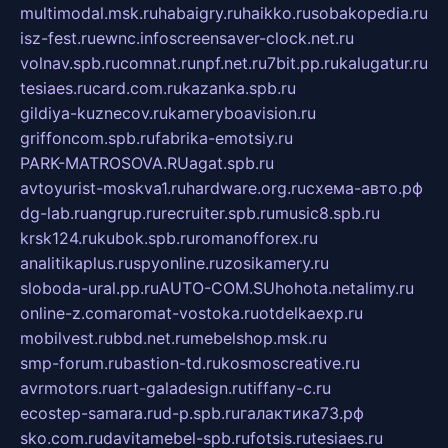
multimodal.msk.ru
habaigry.ru
haikko.ru
sobakopedia.ru
isz-fest.ru
ewnc.info
screensaver-clock.net.ru
volnav.spb.ru
comnat.ru
npf.net.ru
7bit.pp.ru
kalugatur.ru
tesiaes.ru
card.com.ru
kazanka.spb.ru
gildiya-kuznecov.ru
kameryboavision.ru
griffoncom.spb.ru
fabrika-emotsiy.ru
PARK-MATROSOVA.RU
agat.spb.ru
avtoyurist-moskva1.ru
hardware.org.ru
схема-авто.рф
dg-lab.ru
angrup.ru
recruiter.spb.ru
music8.spb.ru
krsk124.ru
kubok.spb.ru
romanofforex.ru
analitikaplus.ru
spyonline.ru
zosikamery.ru
sloboda-ural.pp.ru
AUTO-COM.SU
hohota.net
alimy.ru
online-z.com
aromat-vostoka.ru
otdelkaexp.ru
mobilvest.ru
bbd.net.ru
mebelshop.msk.ru
smp-forum.ru
bastion-td.ru
kosmoscreative.ru
avrmotors.ru
art-galadesign.ru
tiffany-c.ru
ecostep-samara.ru
d-p.spb.ru
галактика73.рф
sko.com.ru
davitamebel-spb.ru
fotsis.ru
tesiaes.ru