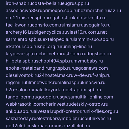
iron-snab.ru
costa-bella.ru
eugrus.pp.ru
associaciya39.ru
primexpo.spb.ru
bezmorchin.ru
ia2.ru
cpt21.ru
ispecspb.ru
regahost.ru
kolosok-elita.ru
tae-kwon.ru
consrio.com.ru
insiam.ru
avegainfo.ru
archery161.ru
bigencyclica.ru
vlast16.ru
korru.net
sarmiento.spb.su
extelopedia.ru
lammin-suo.spb.ru
iskatour.spb.ru
snpi.org.ru
running-line.ru
krygeva-spa.ru
chel.net.ru
rust-loco.ru
dugshop.ru
hl-beta.spb.ru
school494.spb.ru
mymubaby.ru
epoha-metalband.ru
ngr.spb.ru
rusgosnews.com
dieselvostok.ru
24hostel.msk.ru
w-dev.ru
f-ship.ru
regsmi.ru
filmnetwork.ru
malinasp.ru
kinosvin.ru
h2o-salon.ru
malutkayork.ru
deltaprim.spb.ru
tango-perm.ru
gooddir.ru
sgv.su
multiki-online.com
webkrasotki.com
cherinvest.ru
detskiy-ostrov.ru
ankou.spb.ru
alvesta1.ru
pdf-creator.ru
nix-files.org.ru
sakhatoday.ru
elektrikersymboler.ru
sputnikyes.ru
golf2club.msk.ru
aeforums.ru
zallclub.ru