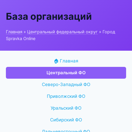
База организаций
Главная
»
Центральный федеральный округ
» Город
Spravka Online
🏠 Главная
Центральный ФО
Северо-Западный ФО
Приволжский ФО
Уральский ФО
Сибирский ФО
Дальневосточный ФО