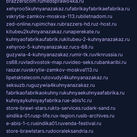
brazzerscom.ru
medsprawo4ka.ru
xehyroo5kuhnyanazakaz.ru
fabrikayfabrikaefabrika.ru
vskrytie-zamkov-moskva-113.ru
biletnadom.ru
zed-online.ru
pimchax.ru
brazzers-hd.ru
z-host.ru
kitubeu2kuhnyanazakaz.ru
naperekate.ru
kuhnyaofabrikaufabrik.ru
kitubeu-2-kuhnyanazakaz.ru
xehyroo-5-kuhnyanazakaz.ru
cs-68.ru
guzywia-4-kuhnyanazakaz.ru
mir-tk.ru
vlknrussia.ru
cs68.ru
vladivostok-map.ru
video-seks.ru
bankaribi.ru
raszar.ru
vskrytie-zamkov-moskva113.ru
lipetsktelecom.ru
tovudyi4kuhnyanazakaz.ru
seksuzb.ru
guzywia4kuhnyanazakaz.ru
fabrikaofabrikaokuhny.ru
kuhnyaekuhnyaafabrika.ru
kuhnyaykuhnyayfabrika.ru
e-abis1c.ru
store-brawl-stars.ru
kts-services.ru
dark-sand.ru
sindika-01.ru
sp-life.ru
x-legion.ru
sib-archives.ru
e-abis-1-c.ru
sindika01.ru
venda-festival.ru
store-brawlstars.ru
dooraleksandria.ru