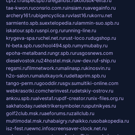
cpt21.ru
ispecspb.ru
regahost.ru
kolosok-elita.ru
tae-kwon.ru
consrio.com.ru
insiam.ru
avegainfo.ru
archery161.ru
bigencyclica.ru
vlast16.ru
korru.net
sarmiento.spb.su
extelopedia.ru
lammin-suo.spb.ru
iskatour.spb.ru
snpi.org.ru
running-line.ru
krygeva-spa.ru
chel.net.ru
rust-loco.ru
dugshop.ru
hl-beta.spb.ru
school494.spb.ru
mymubaby.ru
epoha-metalband.ru
ngr.spb.ru
rusgosnews.com
dieselvostok.ru
24hostel.msk.ru
w-dev.ru
f-ship.ru
regsmi.ru
filmnetwork.ru
malinasp.ru
kinosvin.ru
h2o-salon.ru
malutkayork.ru
deltaprim.spb.ru
tango-perm.ru
gooddir.ru
sgv.su
multiki-online.com
webkrasotki.com
cherinvest.ru
detskiy-ostrov.ru
ankou.spb.ru
alvesta1.ru
pdf-creator.ru
nix-files.org.ru
sakhatoday.ru
elektrikersymboler.ru
sputnikyes.ru
golf2club.msk.ru
aeforums.ru
zallclub.ru
multimodal.msk.ru
habaigry.ru
haikko.ru
sobakopedia.ru
isz-fest.ru
ewnc.info
screensaver-clock.net.ru