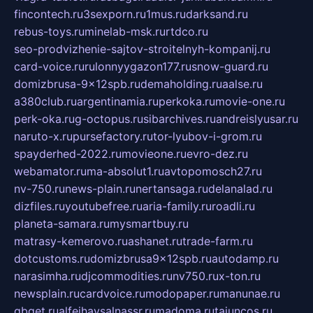
fincontech.ru
3sexporn.ru
1mus.ru
darksand.ru
rebus-toys.ru
minelab-msk.ru
rtdco.ru
seo-prodvizhenie-sajtov-stroitelnyh-kompanij.ru
card-voice.ru
rulonnyygazon177.ru
snow-guard.ru
domizbrusa-9x12spb.ru
demaholding.ru
aalse.ru
a380club.ru
argentinamia.ru
perkoka.ru
movie-one.ru
perk-oka.ru
g-octopus.ru
sibarchives.ru
andreislyusar.ru
naruto-x.ru
pursefactory.ru
tor-lyubov-i-grom.ru
spayderhed-2022.ru
movieone.ru
evro-dez.ru
webamator.ru
ma-absolut1.ru
avtopomosch27.ru
nv-750.ru
news-plain.ru
nertansaga.ru
delanalad.ru
dizfiles.ru
youtubefree.ru
aria-family.ru
roadli.ru
planeta-samara.ru
mysmartbuy.ru
matrasy-kemerovo.ru
ashanet.ru
trade-farm.ru
dotcustoms.ru
domizbrusa9x12spb.ru
autodamp.ru
narasimha.ru
djcommodities.ru
nv750.ru
x-ton.ru
newsplain.ru
cardvoice.ru
modopaper.ru
manunae.ru
gbget.ru
alfeihavsalnassr.ru
madoma.ru
tajuncos.ru