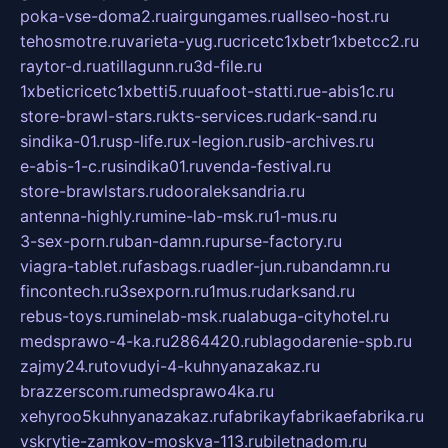
poka-vse-doma2.ru
airgungames.ru
allseo-host.ru
tehosmotre.ru
varieta-yug.ru
cricetc1xbetr1xbetcc2.ru
raytor-d.ru
atillagunn.ru
3d-file.ru
1xbeticricetc1xbetti5.ru
uafoot-statti.ru
e-abis1c.ru
store-brawl-stars.ru
kts-services.ru
dark-sand.ru
sindika-01.ru
sp-life.ru
x-legion.ru
sib-archives.ru
e-abis-1-c.ru
sindika01.ru
venda-festival.ru
store-brawlstars.ru
dooraleksandria.ru
antenna-highly.ru
mine-lab-msk.ru
1-mus.ru
3-sex-porn.ru
ban-damn.ru
purse-factory.ru
viagra-tablet.ru
fasbags.ru
adler-jun.ru
bandamn.ru
fincontech.ru
3sexporn.ru
1mus.ru
darksand.ru
rebus-toys.ru
minelab-msk.ru
alabuga-cityhotel.ru
medsprawo-4-ka.ru
2864420.ru
blagodarenie-spb.ru
zajmy24.ru
tovudyi-4-kuhnyanazakaz.ru
brazzerscom.ru
medsprawo4ka.ru
xehyroo5kuhnyanazakaz.ru
fabrikayfabrikaefabrika.ru
vskrytie-zamkov-moskva-113.ru
biletnadom.ru