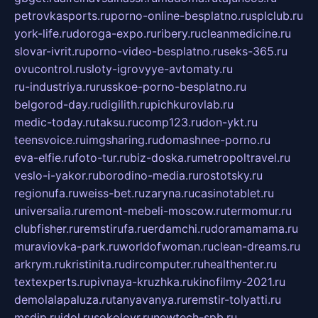
petrovkasports.ru
porno-online-besplatno.ru
splclub.ru
york-life.ru
doroga-expo.ru
ribery.ru
cleanmedicine.ru
slovar-ivrit.ru
porno-video-besplatno.ru
seks-365.ru
ovucontrol.ru
sloty-igrovyye-avtomaty.ru
ru-industriya.ru
russkoe-porno-besplatno.ru
belgorod-day.ru
digilith.ru
pichkurovlab.ru
medic-today.ru
taksu.ru
comp123.ru
don-ykt.ru
teensvoice.ru
imgsharing.ru
domashnee-porno.ru
eva-elfie.ru
foto-tur.ru
biz-doska.ru
metropoltravel.ru
veslo-i-yakor.ru
borodino-media.ru
rostotsky.ru
regionufa.ru
weiss-bet.ru
zaryna.ru
casinotablet.ru
universalia.ru
remont-mebeli-moscow.ru
termomur.ru
clubfisher.ru
remstirufa.ru
erdamchi.ru
doramamama.ru
muraviovka-park.ru
worldofwoman.ru
clean-dreams.ru
arkrym.ru
kristinita.ru
dircomputer.ru
healthenter.ru
textexperts.ru
pivnaya-kruzhka.ru
kinofilmy-2021.ru
demolalapaluza.ru
tanyavanya.ru
remstir-tolyatti.ru
msdip.ru
jdol.ru
sokolovr.ru
newtech-spb.ru