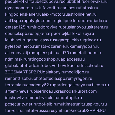
people-of-art.ru
bezzubova.ru
clubtibet.ru
orior-aks.ru
dynamoauto.ru
szk-favorit.ru
carlines.ru
flatnsk.ru
kingbolenskaner.ru
alex-motor.ru
astroline.net.ru
act1.spb.ru
polyglot.com.ru
gidlipetsk.ru
ooo-driada.ru
detsad125.ru
mir-zdoroviya.ru
bruslanovo.ru
siterem.ru
council.spb.ru
лодкипатриот.рф
kafekolizey.ru
iclub.net.ru
gazon-easy.ru
sugarepilekb.ru
grinox.ru
pylesostineco.ru
msts-ozarenie.ru
kameryjooan.ru
artemovskij.ru
dopler.spb.ru
aid70.ru
metall-perm.ru
ndm.msk.ru
ratingzooshop.ru
apiaccess.ru
globalautotrade.info
bezverhovskoe.ru
drsschool.ru
ZOOSMART.SPB.RU
dalakony.ru
medikijob.ru
remontt.spb.ru
photostudia.spb.ru
myragon.ru
terramia.ru
academy62.ru
gardengallereya.ru
rti.com.ru
artem-news.ru
biserinca.ru
krasnodarkurort.com
imshowtv.ru
mebel-v-tule.ru
mobtopik.ru
pcsecurity.net.ru
tool-sib.ru
multimetrunit.ru
sp-tour.ru
fan-cs.ru
santeh-russia.ru
symbian9.net.ru
DSHAIR.RU