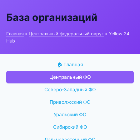
База организаций
Главная
»
Центральный федеральный округ
» Yellow 24
Hub
🏠 Главная
Центральный ФО
Северо-Западный ФО
Приволжский ФО
Уральский ФО
Сибирский ФО
Дальневосточный ФО