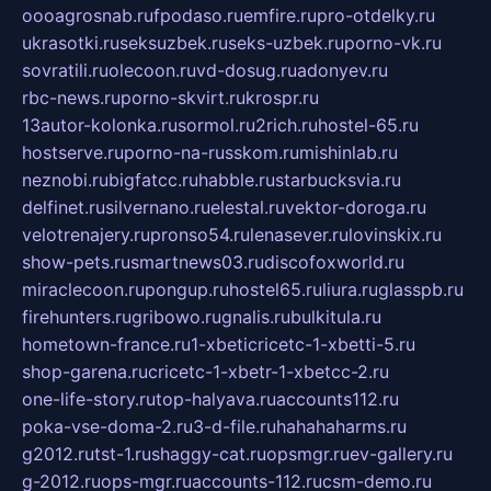
oooagrosnab.ru
fpodaso.ru
emfire.ru
pro-otdelky.ru
ukrasotki.ru
seksuzbek.ru
seks-uzbek.ru
porno-vk.ru
sovratili.ru
olecoon.ru
vd-dosug.ru
adonyev.ru
rbc-news.ru
porno-skvirt.ru
krospr.ru
13autor-kolonka.ru
sormol.ru
2rich.ru
hostel-65.ru
hostserve.ru
porno-na-russkom.ru
mishinlab.ru
neznobi.ru
bigfatcc.ru
habble.ru
starbucksvia.ru
delfinet.ru
silvernano.ru
elestal.ru
vektor-doroga.ru
velotrenajery.ru
pronso54.ru
lenasever.ru
lovinskix.ru
show-pets.ru
smartnews03.ru
discofoxworld.ru
miraclecoon.ru
pongup.ru
hostel65.ru
liura.ru
glasspb.ru
firehunters.ru
gribowo.ru
gnalis.ru
bulkitula.ru
hometown-france.ru
1-xbeticricetc-1-xbetti-5.ru
shop-garena.ru
cricetc-1-xbetr-1-xbetcc-2.ru
one-life-story.ru
top-halyava.ru
accounts112.ru
poka-vse-doma-2.ru
3-d-file.ru
hahahaharms.ru
g2012.ru
tst-1.ru
shaggy-cat.ru
opsmgr.ru
ev-gallery.ru
g-2012.ru
ops-mgr.ru
accounts-112.ru
csm-demo.ru