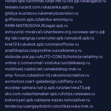
volnav.spb.ru
comnat.ru
npf.net.ru
7bit.pp.ru
kalugatur.ru
tesiaes.ru
card.com.ru
kazanka.spb.ru
gildiya-kuznecov.ru
kameryboavision.ru
griffoncom.spb.ru
fabrika-emotsiy.ru
PARK-MATROSOVA.RU
agat.spb.ru
avtoyurist-moskva1.ru
hardware.org.ru
схема-авто.рф
dg-lab.ru
angrup.ru
recruiter.spb.ru
music8.spb.ru
krsk124.ru
kubok.spb.ru
romanofforex.ru
analitikaplus.ru
spyonline.ru
zosikamery.ru
sloboda-ural.pp.ru
AUTO-COM.SU
hohota.net
alimy.ru
online-z.com
aromat-vostoka.ru
otdelkaexp.ru
mobilvest.ru
bbd.net.ru
mebelshop.msk.ru
smp-forum.ru
bastion-td.ru
kosmoscreative.ru
avrmotors.ru
art-galadesign.ru
tiffany-c.ru
ecostep-samara.ru
d-p.spb.ru
галактика73.рф
sko.com.ru
davitamebel-spb.ru
fotsis.ru
tesiaes.ru
kokoroyari.spb.ru
blesna-kazan.ru
mossilver.ru
lenderoq.ru
sergeydobrin.ru
tochkazvuka.msk.ru