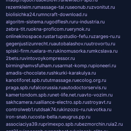
rezemkleim.ru
massage-tai.ru
seonub.ru
zvonitut.ru
biolisichka24.ru
mncraft-download.ru
algoritm-sistema.ru
godflesh.ru
ru-industria.ru
zebra-tlt.ru
okna-proficom.ru
erynok.ru
onlinekinospace.ru
startupstudio-fefu.ru
zarges-ru.ru
gegenjustizunrecht.ru
autobalashov.ru
utrovortu.ru
spiski-firm.ru
elara-m.ru
kinomusorka.ru
mkcslava.ru
2bets.ru
vintovoykompressor.ru
birminghamvsfulham.ru
sarmat-komp.ru
pioneeri.ru
amadis-chocolate.ru
shkurki-karakulya.ru
kanotiforet.spb.ru
tutmassage.ru
ecolog.org.ru
praga.spb.ru
falcorussia.ru
autodoctorservis.ru
kamertondom.spb.ru
net-life.net.ru
avto-vozim.ru
sakhcamera.ru
alliance-electro.spb.ru
stroyavt.ru
controlweb1.ru
tdsak74.ru
kinzozo-ru.ru
kvotka.ru
iron-snab.ru
costa-bella.ru
eugrus.pp.ru
associaciya39.ru
primexpo.spb.ru
bezmorchin.ru
ia2.ru