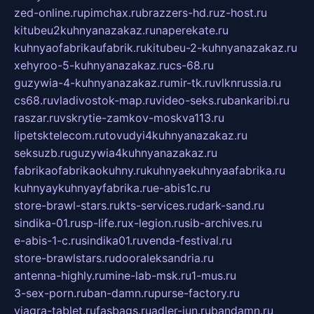
zed-online.ru
pimchax.ru
brazzers-hd.ru
z-host.ru
kitubeu2kuhnyanazakaz.ru
naperekate.ru
kuhnyaofabrikaufabrik.ru
kitubeu-2-kuhnyanazakaz.ru
xehyroo-5-kuhnyanazakaz.ru
cs-68.ru
guzywia-4-kuhnyanazakaz.ru
mir-tk.ru
vlknrussia.ru
cs68.ru
vladivostok-map.ru
video-seks.ru
bankaribi.ru
raszar.ru
vskrytie-zamkov-moskva113.ru
lipetsktelecom.ru
tovudyi4kuhnyanazakaz.ru
seksuzb.ru
guzywia4kuhnyanazakaz.ru
fabrikaofabrikaokuhny.ru
kuhnyaekuhnyaafabrika.ru
kuhnyaykuhnyayfabrika.ru
e-abis1c.ru
store-brawl-stars.ru
kts-services.ru
dark-sand.ru
sindika-01.ru
sp-life.ru
x-legion.ru
sib-archives.ru
e-abis-1-c.ru
sindika01.ru
venda-festival.ru
store-brawlstars.ru
dooraleksandria.ru
antenna-highly.ru
mine-lab-msk.ru
1-mus.ru
3-sex-porn.ru
ban-damn.ru
purse-factory.ru
viagra-tablet.ru
fasbags.ru
adler-jun.ru
bandamn.ru