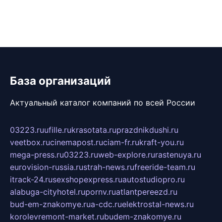
База организаций
Актуальный каталог компаний по всей России
03223.ru
ufille.ru
krasotata.ru
prazdnikdushi.ru
veetbox.ru
cinemapost.ru
ciam-fr.ru
kraft-you.ru
mega-press.ru
03223.ru
web-explore.ru
rastenuya.ru
eurovision-russia.ru
strah-news.ru
freeride-team.ru
itrack-24.ru
sexshopexpress.ru
autostudiopro.ru
alabuga-cityhotel.ru
pornv.ru
atlantpereezd.ru
bud-em-znakomye.ru
a-cdc.ru
elektrostal-news.ru
korolevremont-market.ru
budem-znakomye.ru