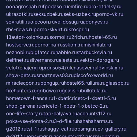
oooagrosnab.ru
fpodaso.ru
emfire.ru
pro-otdelky.ru
ukrasotki.ru
seksuzbek.ru
seks-uzbek.ru
porno-vk.ru
sovratili.ru
olecoon.ru
vd-dosug.ru
adonyev.ru
rbc-news.ru
porno-skvirt.ru
krospr.ru
13autor-kolonka.ru
sormol.ru
2rich.ru
hostel-65.ru
hostserve.ru
porno-na-russkom.ru
mishinlab.ru
neznobi.ru
bigfatcc.ru
habble.ru
starbucksvia.ru
delfinet.ru
silvernano.ru
elestal.ru
vektor-doroga.ru
velotrenajery.ru
pronso54.ru
lenasever.ru
lovinskix.ru
show-pets.ru
smartnews03.ru
discofoxworld.ru
miraclecoon.ru
pongup.ru
hostel65.ru
liura.ru
glasspb.ru
firehunters.ru
gribowo.ru
gnalis.ru
bulkitula.ru
hometown-france.ru
1-xbeticricetc-1-xbetti-5.ru
shop-garena.ru
cricetc-1-xbetr-1-xbetcc-2.ru
one-life-story.ru
top-halyava.ru
accounts112.ru
poka-vse-doma-2.ru
3-d-file.ru
hahahaharms.ru
g2012.ru
tst-1.ru
shaggy-cat.ru
opsmgr.ru
ev-gallery.ru
g-2012.ru
ops-mgr.ru
accounts-112.ru
csm-demo.ru