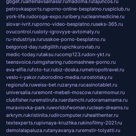
gbget.ru
alfeihavsalnassr.ru
madoma.ru
tajuncos.ru
petrovkasports.ru
porno-online-besplatno.ru
splclub.ru
york-life.ru
doroga-expo.ru
ribery.ru
cleanmedicine.ru
slovar-ivrit.ru
porno-video-besplatno.ru
seks-365.ru
ovucontrol.ru
sloty-igrovyye-avtomaty.ru
ru-industriya.ru
russkoe-porno-besplatno.ru
belgorod-day.ru
digilith.ru
pichkurovlab.ru
medic-today.ru
taksu.ru
comp123.ru
don-ykt.ru
teensvoice.ru
imgsharing.ru
domashnee-porno.ru
eva-elfie.ru
foto-tur.ru
biz-doska.ru
metropoltravel.ru
veslo-i-yakor.ru
borodino-media.ru
rostotsky.ru
regionufa.ru
weiss-bet.ru
zaryna.ru
casinotablet.ru
universalia.ru
remont-mebeli-moscow.ru
termomur.ru
clubfisher.ru
remstirufa.ru
erdamchi.ru
doramamama.ru
muraviovka-park.ru
worldofwoman.ru
clean-dreams.ru
arkrym.ru
kristinita.ru
dircomputer.ru
healthenter.ru
textexperts.ru
pivnaya-kruzhka.ru
kinofilmy-2021.ru
demolalapaluza.ru
tanyavanya.ru
remstir-tolyatti.ru