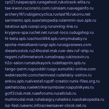
cpt21.ru
ispecspb.ru
regahost.ru
kolosok-elita.ru
tae-kwon.ru
consrio.com.ru
insiam.ru
avegainfo.ru
archery161.ru
bigencyclica.ru
vlast16.ru
korru.net
sarmiento.spb.su
extelopedia.ru
lammin-suo.spb.ru
iskatour.spb.ru
snpi.org.ru
running-line.ru
krygeva-spa.ru
chel.net.ru
rust-loco.ru
dugshop.ru
hl-beta.spb.ru
school494.spb.ru
mymubaby.ru
epoha-metalband.ru
ngr.spb.ru
rusgosnews.com
dieselvostok.ru
24hostel.msk.ru
w-dev.ru
f-ship.ru
regsmi.ru
filmnetwork.ru
malinasp.ru
kinosvin.ru
h2o-salon.ru
malutkayork.ru
deltaprim.spb.ru
tango-perm.ru
gooddir.ru
sgv.su
multiki-online.com
webkrasotki.com
cherinvest.ru
detskiy-ostrov.ru
ankou.spb.ru
alvesta1.ru
pdf-creator.ru
nix-files.org.ru
sakhatoday.ru
elektrikersymboler.ru
sputnikyes.ru
golf2club.msk.ru
aeforums.ru
zallclub.ru
multimodal.msk.ru
habaigry.ru
haikko.ru
sobakopedia.ru
isz-fest.ru
ewnc.info
screensaver-clock.net.ru