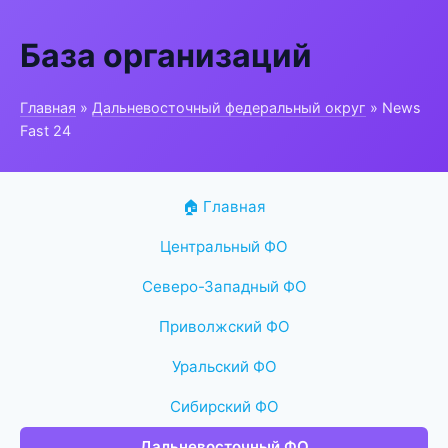
База организаций
Главная
»
Дальневосточный федеральный округ
» News
Fast 24
🏠 Главная
Центральный ФО
Северо-Западный ФО
Приволжский ФО
Уральский ФО
Сибирский ФО
Дальневосточный ФО