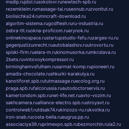
msdip.ru
jdol.ru
sokolovr.ru
newtech-spb.ru
rezemkleim.ru
massage-tai.ru
seonub.ru
zvonitut.ru
biolisichka24.ru
mncraft-download.ru
algoritm-sistema.ru
godflesh.ru
ru-industria.ru
zebra-tlt.ru
okna-proficom.ru
erynok.ru
onlinekinospace.ru
startupstudio-fefu.ru
zarges-ru.ru
gegenjustizunrecht.ru
autobalashov.ru
utrovortu.ru
spiski-firm.ru
elara-m.ru
kinomusorka.ru
mkcslava.ru
2bets.ru
vintovoykompressor.ru
birminghamvsfulham.ru
sarmat-komp.ru
pioneeri.ru
amadis-chocolate.ru
shkurki-karakulya.ru
kanotiforet.spb.ru
tutmassage.ru
ecolog.org.ru
praga.spb.ru
falcorussia.ru
autodoctorservis.ru
kamertondom.spb.ru
net-life.net.ru
avto-vozim.ru
sakhcamera.ru
alliance-electro.spb.ru
stroyavt.ru
controlweb1.ru
tdsak74.ru
kinzozo-ru.ru
kvotka.ru
iron-snab.ru
costa-bella.ru
eugrus.pp.ru
associaciya39.ru
primexpo.spb.ru
bezmorchin.ru
ia2.ru