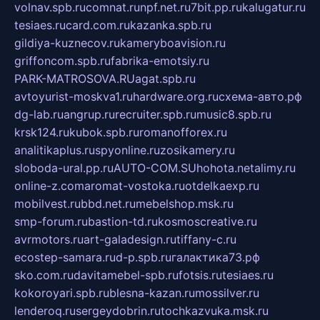
volnav.spb.ru
comnat.ru
npf.net.ru
7bit.pp.ru
kalugatur.ru
tesiaes.ru
card.com.ru
kazanka.spb.ru
gildiya-kuznecov.ru
kameryboavision.ru
griffoncom.spb.ru
fabrika-emotsiy.ru
PARK-MATROSOVA.RU
agat.spb.ru
avtoyurist-moskva1.ru
hardware.org.ru
схема-авто.рф
dg-lab.ru
angrup.ru
recruiter.spb.ru
music8.spb.ru
krsk124.ru
kubok.spb.ru
romanofforex.ru
analitikaplus.ru
spyonline.ru
zosikamery.ru
sloboda-ural.pp.ru
AUTO-COM.SU
hohota.net
alimy.ru
online-z.com
aromat-vostoka.ru
otdelkaexp.ru
mobilvest.ru
bbd.net.ru
mebelshop.msk.ru
smp-forum.ru
bastion-td.ru
kosmoscreative.ru
avrmotors.ru
art-galadesign.ru
tiffany-c.ru
ecostep-samara.ru
d-p.spb.ru
галактика73.рф
sko.com.ru
davitamebel-spb.ru
fotsis.ru
tesiaes.ru
kokoroyari.spb.ru
blesna-kazan.ru
mossilver.ru
lenderoq.ru
sergeydobrin.ru
tochkazvuka.msk.ru