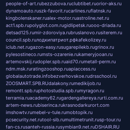
people-of-art.ru
bezzubova.ru
clubtibet.ru
orior-aks.ru
dynamoauto.ru
szk-favorit.ru
carlines.ru
flatnsk.ru
kingbolenskaner.ru
alex-motor.ru
astroline.net.ru
act1.spb.ru
polyglot.com.ru
gidlipetsk.ru
ooo-driada.ru
detsad125.ru
mir-zdoroviya.ru
bruslanovo.ru
siterem.ru
council.spb.ru
лодкипатриот.рф
kafekolizey.ru
iclub.net.ru
gazon-easy.ru
sugarepilekb.ru
grinox.ru
pylesostineco.ru
msts-ozarenie.ru
kameryjooan.ru
artemovskij.ru
dopler.spb.ru
aid70.ru
metall-perm.ru
ndm.msk.ru
ratingzooshop.ru
apiaccess.ru
globalautotrade.info
bezverhovskoe.ru
drsschool.ru
ZOOSMART.SPB.RU
dalakony.ru
medikijob.ru
remontt.spb.ru
photostudia.spb.ru
myragon.ru
terramia.ru
academy62.ru
gardengallereya.ru
rti.com.ru
artem-news.ru
biserinca.ru
krasnodarkurort.com
imshowtv.ru
mebel-v-tule.ru
mobtopik.ru
pcsecurity.net.ru
tool-sib.ru
multimetrunit.ru
sp-tour.ru
fan-cs.ru
santeh-russia.ru
symbian9.net.ru
DSHAIR.RU