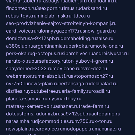
viagra-tablet.ru
fasbags.ru
adler-jun.ru
bandamn.ru
fincontech.ru
3sexporn.ru
1mus.ru
darksand.ru
rebus-toys.ru
minelab-msk.ru
rtdco.ru
seo-prodvizhenie-sajtov-stroitelnyh-kompanij.ru
card-voice.ru
rulonnyygazon177.ru
snow-guard.ru
domizbrusa-9x12spb.ru
demaholding.ru
aalse.ru
a380club.ru
argentinamia.ru
perkoka.ru
movie-one.ru
perk-oka.ru
g-octopus.ru
sibarchives.ru
andreislyusar.ru
naruto-x.ru
pursefactory.ru
tor-lyubov-i-grom.ru
spayderhed-2022.ru
movieone.ru
evro-dez.ru
webamator.ru
ma-absolut1.ru
avtopomosch27.ru
nv-750.ru
news-plain.ru
nertansaga.ru
delanalad.ru
dizfiles.ru
youtubefree.ru
aria-family.ru
roadli.ru
planeta-samara.ru
mysmartbuy.ru
matrasy-kemerovo.ru
ashanet.ru
trade-farm.ru
dotcustoms.ru
domizbrusa9x12spb.ru
autodamp.ru
narasimha.ru
djcommodities.ru
nv750.ru
x-ton.ru
newsplain.ru
cardvoice.ru
modopaper.ru
manunae.ru