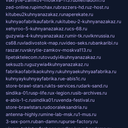
vskrytie-zamkov-moskva-113.ru
biletnadom.ru
zed-online.ru
pimchax.ru
brazzers-hd.ru
z-host.ru
kitubeu2kuhnyanazakaz.ru
naperekate.ru
kuhnyaofabrikaufabrik.ru
kitubeu-2-kuhnyanazakaz.ru
xehyroo-5-kuhnyanazakaz.ru
cs-68.ru
guzywia-4-kuhnyanazakaz.ru
mir-tk.ru
vlknrussia.ru
cs68.ru
vladivostok-map.ru
video-seks.ru
bankaribi.ru
raszar.ru
vskrytie-zamkov-moskva113.ru
lipetsktelecom.ru
tovudyi4kuhnyanazakaz.ru
seksuzb.ru
guzywia4kuhnyanazakaz.ru
fabrikaofabrikaokuhny.ru
kuhnyaekuhnyaafabrika.ru
kuhnyaykuhnyayfabrika.ru
e-abis1c.ru
store-brawl-stars.ru
kts-services.ru
dark-sand.ru
sindika-01.ru
sp-life.ru
x-legion.ru
sib-archives.ru
e-abis-1-c.ru
sindika01.ru
venda-festival.ru
store-brawlstars.ru
dooraleksandria.ru
antenna-highly.ru
mine-lab-msk.ru
1-mus.ru
3-sex-porn.ru
ban-damn.ru
purse-factory.ru