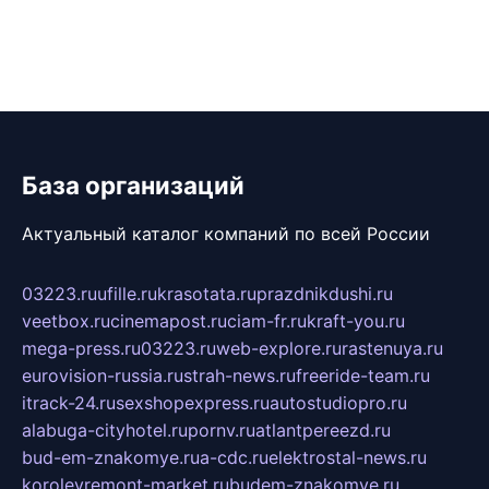
База организаций
Актуальный каталог компаний по всей России
03223.ru
ufille.ru
krasotata.ru
prazdnikdushi.ru
veetbox.ru
cinemapost.ru
ciam-fr.ru
kraft-you.ru
mega-press.ru
03223.ru
web-explore.ru
rastenuya.ru
eurovision-russia.ru
strah-news.ru
freeride-team.ru
itrack-24.ru
sexshopexpress.ru
autostudiopro.ru
alabuga-cityhotel.ru
pornv.ru
atlantpereezd.ru
bud-em-znakomye.ru
a-cdc.ru
elektrostal-news.ru
korolevremont-market.ru
budem-znakomye.ru