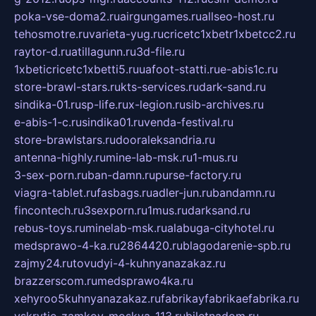
poka-vse-doma2.ru
airgungames.ru
allseo-host.ru
tehosmotre.ru
varieta-yug.ru
cricetc1xbetr1xbetcc2.ru
raytor-d.ru
atillagunn.ru
3d-file.ru
1xbeticricetc1xbetti5.ru
uafoot-statti.ru
e-abis1c.ru
store-brawl-stars.ru
kts-services.ru
dark-sand.ru
sindika-01.ru
sp-life.ru
x-legion.ru
sib-archives.ru
e-abis-1-c.ru
sindika01.ru
venda-festival.ru
store-brawlstars.ru
dooraleksandria.ru
antenna-highly.ru
mine-lab-msk.ru
1-mus.ru
3-sex-porn.ru
ban-damn.ru
purse-factory.ru
viagra-tablet.ru
fasbags.ru
adler-jun.ru
bandamn.ru
fincontech.ru
3sexporn.ru
1mus.ru
darksand.ru
rebus-toys.ru
minelab-msk.ru
alabuga-cityhotel.ru
medsprawo-4-ka.ru
2864420.ru
blagodarenie-spb.ru
zajmy24.ru
tovudyi-4-kuhnyanazakaz.ru
brazzerscom.ru
medsprawo4ka.ru
xehyroo5kuhnyanazakaz.ru
fabrikayfabrikaefabrika.ru