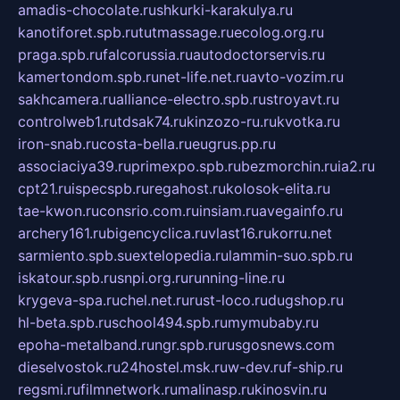
amadis-chocolate.ru
shkurki-karakulya.ru
kanotiforet.spb.ru
tutmassage.ru
ecolog.org.ru
praga.spb.ru
falcorussia.ru
autodoctorservis.ru
kamertondom.spb.ru
net-life.net.ru
avto-vozim.ru
sakhcamera.ru
alliance-electro.spb.ru
stroyavt.ru
controlweb1.ru
tdsak74.ru
kinzozo-ru.ru
kvotka.ru
iron-snab.ru
costa-bella.ru
eugrus.pp.ru
associaciya39.ru
primexpo.spb.ru
bezmorchin.ru
ia2.ru
cpt21.ru
ispecspb.ru
regahost.ru
kolosok-elita.ru
tae-kwon.ru
consrio.com.ru
insiam.ru
avegainfo.ru
archery161.ru
bigencyclica.ru
vlast16.ru
korru.net
sarmiento.spb.su
extelopedia.ru
lammin-suo.spb.ru
iskatour.spb.ru
snpi.org.ru
running-line.ru
krygeva-spa.ru
chel.net.ru
rust-loco.ru
dugshop.ru
hl-beta.spb.ru
school494.spb.ru
mymubaby.ru
epoha-metalband.ru
ngr.spb.ru
rusgosnews.com
dieselvostok.ru
24hostel.msk.ru
w-dev.ru
f-ship.ru
regsmi.ru
filmnetwork.ru
malinasp.ru
kinosvin.ru