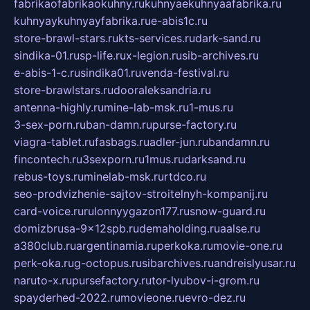
fabrikaofabrikaokuhny.ru
kuhnyaekuhnyaafabrika.ru
kuhnyaykuhnyayfabrika.ru
e-abis1c.ru
store-brawl-stars.ru
kts-services.ru
dark-sand.ru
sindika-01.ru
sp-life.ru
x-legion.ru
sib-archives.ru
e-abis-1-c.ru
sindika01.ru
venda-festival.ru
store-brawlstars.ru
dooraleksandria.ru
antenna-highly.ru
mine-lab-msk.ru
1-mus.ru
3-sex-porn.ru
ban-damn.ru
purse-factory.ru
viagra-tablet.ru
fasbags.ru
adler-jun.ru
bandamn.ru
fincontech.ru
3sexporn.ru
1mus.ru
darksand.ru
rebus-toys.ru
minelab-msk.ru
rtdco.ru
seo-prodvizhenie-sajtov-stroitelnyh-kompanij.ru
card-voice.ru
rulonnyygazon177.ru
snow-guard.ru
domizbrusa-9x12spb.ru
demaholding.ru
aalse.ru
a380club.ru
argentinamia.ru
perkoka.ru
movie-one.ru
perk-oka.ru
g-octopus.ru
sibarchives.ru
andreislyusar.ru
naruto-x.ru
pursefactory.ru
tor-lyubov-i-grom.ru
spayderhed-2022.ru
movieone.ru
evro-dez.ru