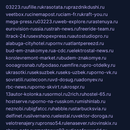
03223.ru
ufille.ru
krasotata.ru
prazdnikdushi.ru
veetbox.ru
cinemapost.ru
ciam-fr.ru
kraft-you.ru
mega-press.ru
03223.ru
web-explore.ru
rastenuya.ru
eurovision-russia.ru
strah-news.ru
freeride-team.ru
itrack-24.ru
sexshopexpress.ru
autostudiopro.ru
alabuga-cityhotel.ru
pornv.ru
atlantpereezd.ru
bud-em-znakomye.ru
a-cdc.ru
elektrostal-news.ru
korolevremont-market.ru
budem-znakomye.ru
oooagrosnab.ru
fpodaso.ru
emfire.ru
pro-otdelky.ru
ukrasotki.ru
seksuzbek.ru
seks-uzbek.ru
porno-vk.ru
sovratili.ru
olecoon.ru
vd-dosug.ru
adonyev.ru
rbc-news.ru
porno-skvirt.ru
krospr.ru
13autor-kolonka.ru
sormol.ru
2rich.ru
hostel-65.ru
hostserve.ru
porno-na-russkom.ru
mishinlab.ru
neznobi.ru
bigfatcc.ru
habble.ru
starbucksvia.ru
delfinet.ru
silvernano.ru
elestal.ru
vektor-doroga.ru
velotrenajery.ru
pronso54.ru
lenasever.ru
lovinskix.ru