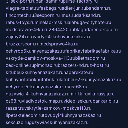
3-sex-porn.ru
ban-damn.ru
purse-factory.ru
viagra-tablet.ru
fasbags.ru
adler-jun.ru
bandamn.ru
fincontech.ru
3sexporn.ru
1mus.ru
darksand.ru
rebus-toys.ru
minelab-msk.ru
alabuga-cityhotel.ru
medsprawo-4-ka.ru
2864420.ru
blagodarenie-spb.ru
zajmy24.ru
tovudyi-4-kuhnyanazakaz.ru
brazzerscom.ru
medsprawo4ka.ru
xehyroo5kuhnyanazakaz.ru
fabrikayfabrikaefabrika.ru
vskrytie-zamkov-moskva-113.ru
biletnadom.ru
zed-online.ru
pimchax.ru
brazzers-hd.ru
z-host.ru
kitubeu2kuhnyanazakaz.ru
naperekate.ru
kuhnyaofabrikaufabrik.ru
kitubeu-2-kuhnyanazakaz.ru
xehyroo-5-kuhnyanazakaz.ru
cs-68.ru
guzywia-4-kuhnyanazakaz.ru
mir-tk.ru
vlknrussia.ru
cs68.ru
vladivostok-map.ru
video-seks.ru
bankaribi.ru
raszar.ru
vskrytie-zamkov-moskva113.ru
lipetsktelecom.ru
tovudyi4kuhnyanazakaz.ru
seksuzb.ru
guzywia4kuhnyanazakaz.ru