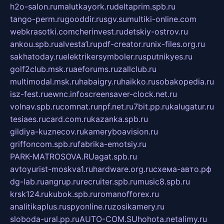
h2o-salon.ru
malutkayork.ru
deltaprim.spb.ru
tango-perm.ru
gooddir.ru
sgv.su
multiki-online.com
webkrasotki.com
cherinvest.ru
detskiy-ostrov.ru
ankou.spb.ru
alvesta1.ru
pdf-creator.ru
nix-files.org.ru
sakhatoday.ru
elektrikersymboler.ru
sputnikyes.ru
golf2club.msk.ru
aeforums.ru
zallclub.ru
multimodal.msk.ru
habaigry.ru
haikko.ru
sobakopedia.ru
isz-fest.ru
ewnc.info
screensaver-clock.net.ru
volnav.spb.ru
comnat.ru
npf.net.ru
7bit.pp.ru
kalugatur.ru
tesiaes.ru
card.com.ru
kazanka.spb.ru
gildiya-kuznecov.ru
kameryboavision.ru
griffoncom.spb.ru
fabrika-emotsiy.ru
PARK-MATROSOVA.RU
agat.spb.ru
avtoyurist-moskva1.ru
hardware.org.ru
схема-авто.рф
dg-lab.ru
angrup.ru
recruiter.spb.ru
music8.spb.ru
krsk124.ru
kubok.spb.ru
romanofforex.ru
analitikaplus.ru
spyonline.ru
zosikamery.ru
sloboda-ural.pp.ru
AUTO-COM.SU
hohota.net
alimy.ru