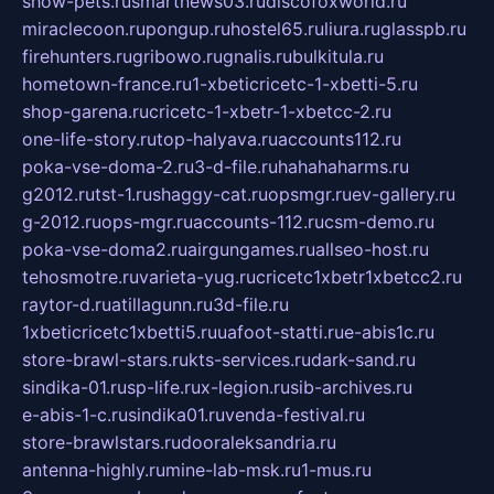
show-pets.ru
smartnews03.ru
discofoxworld.ru
miraclecoon.ru
pongup.ru
hostel65.ru
liura.ru
glasspb.ru
firehunters.ru
gribowo.ru
gnalis.ru
bulkitula.ru
hometown-france.ru
1-xbeticricetc-1-xbetti-5.ru
shop-garena.ru
cricetc-1-xbetr-1-xbetcc-2.ru
one-life-story.ru
top-halyava.ru
accounts112.ru
poka-vse-doma-2.ru
3-d-file.ru
hahahaharms.ru
g2012.ru
tst-1.ru
shaggy-cat.ru
opsmgr.ru
ev-gallery.ru
g-2012.ru
ops-mgr.ru
accounts-112.ru
csm-demo.ru
poka-vse-doma2.ru
airgungames.ru
allseo-host.ru
tehosmotre.ru
varieta-yug.ru
cricetc1xbetr1xbetcc2.ru
raytor-d.ru
atillagunn.ru
3d-file.ru
1xbeticricetc1xbetti5.ru
uafoot-statti.ru
e-abis1c.ru
store-brawl-stars.ru
kts-services.ru
dark-sand.ru
sindika-01.ru
sp-life.ru
x-legion.ru
sib-archives.ru
e-abis-1-c.ru
sindika01.ru
venda-festival.ru
store-brawlstars.ru
dooraleksandria.ru
antenna-highly.ru
mine-lab-msk.ru
1-mus.ru