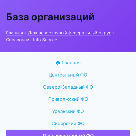
База организаций
Главная
»
Дальневосточный федеральный округ
»
Справочник Info Service
🏠 Главная
Центральный ФО
Северо-Западный ФО
Приволжский ФО
Уральский ФО
Сибирский ФО
Дальневосточный ФО