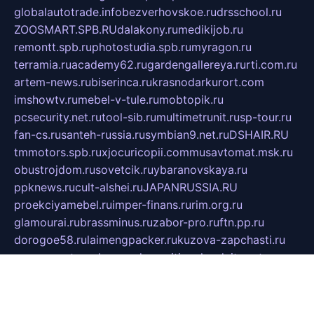
globalautotrade.info
bezverhovskoe.ru
drsschool.ru
ZOOSMART.SPB.RU
dalakony.ru
medikijob.ru
remontt.spb.ru
photostudia.spb.ru
myragon.ru
terramia.ru
academy62.ru
gardengallereya.ru
rti.com.ru
artem-news.ru
biserinca.ru
krasnodarkurort.com
imshowtv.ru
mebel-v-tule.ru
mobtopik.ru
pcsecurity.net.ru
tool-sib.ru
multimetrunit.ru
sp-tour.ru
fan-cs.ru
santeh-russia.ru
symbian9.net.ru
DSHAIR.RU
tmmotors.spb.ru
xjocuricopii.com
musavtomat.msk.ru
obustrojdom.ru
sovetcik.ru
ybaranovskaya.ru
ppknews.ru
cult-alshei.ru
JAPANRUSSIA.RU
proekciyamebel.ru
imper-finans.ru
rim.org.ru
glamourai.ru
brassminus.ru
zabor-pro.ru
ftn.pp.ru
dorogoe58.ru
laimengpacker.ru
kuzova-zapchasti.ru
sageerp.ru
taxodrom.ru
dsrazvitie.ru
hardcity.net.ru
ratinghomegames.ru
topservice25.ru
gubernyan.ru
gtglasslined.ru
ii4.ru
tssport.spb.ru
andorra24.com
blackwallstreet.ru
oboimos.ru
optim-doors.com.ru