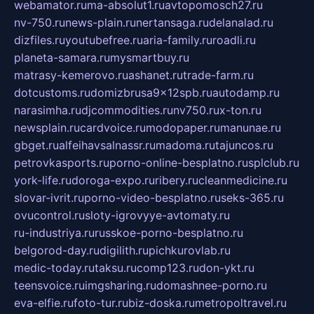
webamator.ru
ma-absolut1.ru
avtopomosch27.ru
nv-750.ru
news-plain.ru
nertansaga.ru
delanalad.ru
dizfiles.ru
youtubefree.ru
aria-family.ru
roadli.ru
planeta-samara.ru
mysmartbuy.ru
matrasy-kemerovo.ru
ashanet.ru
trade-farm.ru
dotcustoms.ru
domizbrusa9x12spb.ru
autodamp.ru
narasimha.ru
djcommodities.ru
nv750.ru
x-ton.ru
newsplain.ru
cardvoice.ru
modopaper.ru
manunae.ru
gbget.ru
alfeihavsalnassr.ru
madoma.ru
tajuncos.ru
petrovkasports.ru
porno-online-besplatno.ru
splclub.ru
york-life.ru
doroga-expo.ru
ribery.ru
cleanmedicine.ru
slovar-ivrit.ru
porno-video-besplatno.ru
seks-365.ru
ovucontrol.ru
sloty-igrovyye-avtomaty.ru
ru-industriya.ru
russkoe-porno-besplatno.ru
belgorod-day.ru
digilith.ru
pichkurovlab.ru
medic-today.ru
taksu.ru
comp123.ru
don-ykt.ru
teensvoice.ru
imgsharing.ru
domashnee-porno.ru
eva-elfie.ru
foto-tur.ru
biz-doska.ru
metropoltravel.ru