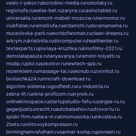
veslo-i-yakor.ru
borodino-media.ru
rostotsky.ru
regionufa.ru
weiss-bet.ru
zaryna.ru
casinotablet.ru
universalia.ru
remont-mebeli-moscow.ru
termomur.ru
clubfisher.ru
remstirufa.ru
erdamchi.ru
doramamama.ru
muraviovka-park.ru
worldofwoman.ru
clean-dreams.ru
arkrym.ru
kristinita.ru
dircomputer.ru
healthenter.ru
textexperts.ru
pivnaya-kruzhka.ru
kinofilmy-2021.ru
demolalapaluza.ru
tanyavanya.ru
remstir-tolyatti.ru
msdip.ru
jdol.ru
sokolovr.ru
newtech-spb.ru
rezemkleim.ru
massage-tai.ru
seonub.ru
zvonitut.ru
biolisichka24.ru
mncraft-download.ru
algoritm-sistema.ru
godflesh.ru
ru-industria.ru
zebra-tlt.ru
okna-proficom.ru
erynok.ru
onlinekinospace.ru
startupstudio-fefu.ru
zarges-ru.ru
gegenjustizunrecht.ru
autobalashov.ru
utrovortu.ru
spiski-firm.ru
elara-m.ru
kinomusorka.ru
mkcslava.ru
2bets.ru
vintovoykompressor.ru
birminghamvsfulham.ru
sarmat-komp.ru
pioneeri.ru