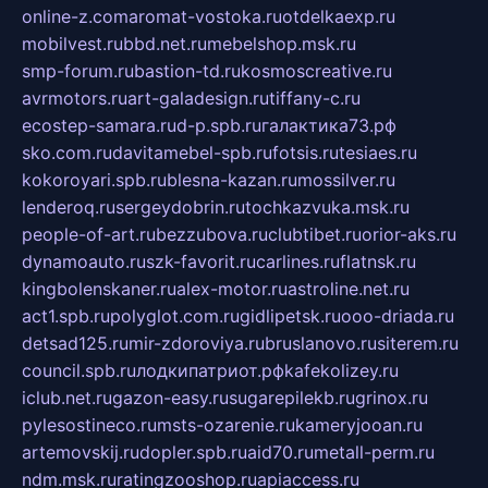
online-z.com
aromat-vostoka.ru
otdelkaexp.ru
mobilvest.ru
bbd.net.ru
mebelshop.msk.ru
smp-forum.ru
bastion-td.ru
kosmoscreative.ru
avrmotors.ru
art-galadesign.ru
tiffany-c.ru
ecostep-samara.ru
d-p.spb.ru
галактика73.рф
sko.com.ru
davitamebel-spb.ru
fotsis.ru
tesiaes.ru
kokoroyari.spb.ru
blesna-kazan.ru
mossilver.ru
lenderoq.ru
sergeydobrin.ru
tochkazvuka.msk.ru
people-of-art.ru
bezzubova.ru
clubtibet.ru
orior-aks.ru
dynamoauto.ru
szk-favorit.ru
carlines.ru
flatnsk.ru
kingbolenskaner.ru
alex-motor.ru
astroline.net.ru
act1.spb.ru
polyglot.com.ru
gidlipetsk.ru
ooo-driada.ru
detsad125.ru
mir-zdoroviya.ru
bruslanovo.ru
siterem.ru
council.spb.ru
лодкипатриот.рф
kafekolizey.ru
iclub.net.ru
gazon-easy.ru
sugarepilekb.ru
grinox.ru
pylesostineco.ru
msts-ozarenie.ru
kameryjooan.ru
artemovskij.ru
dopler.spb.ru
aid70.ru
metall-perm.ru
ndm.msk.ru
ratingzooshop.ru
apiaccess.ru