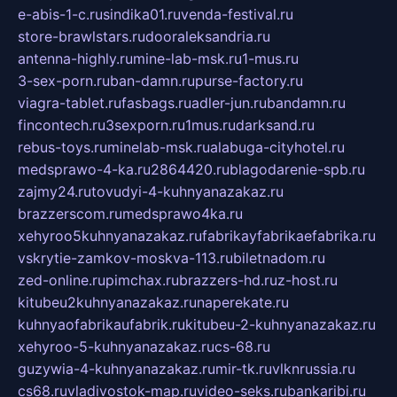
e-abis-1-c.ru
sindika01.ru
venda-festival.ru
store-brawlstars.ru
dooraleksandria.ru
antenna-highly.ru
mine-lab-msk.ru
1-mus.ru
3-sex-porn.ru
ban-damn.ru
purse-factory.ru
viagra-tablet.ru
fasbags.ru
adler-jun.ru
bandamn.ru
fincontech.ru
3sexporn.ru
1mus.ru
darksand.ru
rebus-toys.ru
minelab-msk.ru
alabuga-cityhotel.ru
medsprawo-4-ka.ru
2864420.ru
blagodarenie-spb.ru
zajmy24.ru
tovudyi-4-kuhnyanazakaz.ru
brazzerscom.ru
medsprawo4ka.ru
xehyroo5kuhnyanazakaz.ru
fabrikayfabrikaefabrika.ru
vskrytie-zamkov-moskva-113.ru
biletnadom.ru
zed-online.ru
pimchax.ru
brazzers-hd.ru
z-host.ru
kitubeu2kuhnyanazakaz.ru
naperekate.ru
kuhnyaofabrikaufabrik.ru
kitubeu-2-kuhnyanazakaz.ru
xehyroo-5-kuhnyanazakaz.ru
cs-68.ru
guzywia-4-kuhnyanazakaz.ru
mir-tk.ru
vlknrussia.ru
cs68.ru
vladivostok-map.ru
video-seks.ru
bankaribi.ru