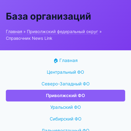
База организаций
Главная
»
Приволжский федеральный округ
»
Справочник News Link
🏠 Главная
Центральный ФО
Северо-Западный ФО
Приволжский ФО
Уральский ФО
Сибирский ФО
Дальневосточный ФО