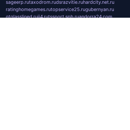
sageerp.ru
taxodrom.ru
dsrazvitie.ru
hardcity.net.ru
ratinghomegames.ru
topservice25.ru
gubernyan.ru
gtglasslined.ru
ii4.ru
tssport.spb.ru
andorra24.com
blackwallstreet.ru
oboimos.ru
optim-doors.com.ru
ikuch.ru
nycr.org.ru
npa21.ru
vremya-ch.spb.ru
desert000.ru
ivtorgi.ru
ifiori.ru
catalog-statei.ru
dcv.org.ru
spetsmaster174.ru
ipkameryhiseeu.ru
dum26.ru
ruspol.spb.ru
fr-opendp.ru
kam-solnyshko.ru
cheyenne-arapaho.ru
sevzapmetal.spb.ru
ted-lapidus.spb.ru
parasite-eliminator.ru
sigma-complete.ru
modernworld.ru
dama-moda.ru
eholot-group.ru
sk-nvkz.ru
DRONGOLD.RU
democratia2.ru
i-farmer.ru
mass-sport.org
jablonex.spb.ru
bookmess.ru
linkword.ru
refineua.com.ru
cs-spec.net.ru
altay-mebel.ru
DNK-THEATRE.RU
mechaniks.spb.ru
ipcamtechage.ru
skosta.ru
a-sun.ru
stroy-ldsp.ru
snowlands.org.ru
childrensshoes.ru
mrlizzy.ru
mebelsofiakrd.ru