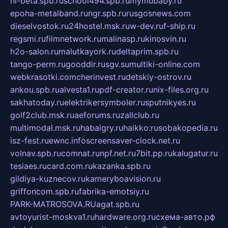
hl-beta.spb.ru
school494.spb.ru
mymubaby.ru
epoha-metalband.ru
ngr.spb.ru
rusgosnews.com
dieselvostok.ru
24hostel.msk.ru
w-dev.ru
f-ship.ru
regsmi.ru
filmnetwork.ru
malinasp.ru
kinosvin.ru
h2o-salon.ru
malutkayork.ru
deltaprim.spb.ru
tango-perm.ru
gooddir.ru
sgv.su
multiki-online.com
webkrasotki.com
cherinvest.ru
detskiy-ostrov.ru
ankou.spb.ru
alvesta1.ru
pdf-creator.ru
nix-files.org.ru
sakhatoday.ru
elektrikersymboler.ru
sputnikyes.ru
golf2club.msk.ru
aeforums.ru
zallclub.ru
multimodal.msk.ru
habaigry.ru
haikko.ru
sobakopedia.ru
isz-fest.ru
ewnc.info
screensaver-clock.net.ru
volnav.spb.ru
comnat.ru
npf.net.ru
7bit.pp.ru
kalugatur.ru
tesiaes.ru
card.com.ru
kazanka.spb.ru
gildiya-kuznecov.ru
kameryboavision.ru
griffoncom.spb.ru
fabrika-emotsiy.ru
PARK-MATROSOVA.RU
agat.spb.ru
avtoyurist-moskva1.ru
hardware.org.ru
схема-авто.рф