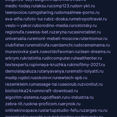
medic-today.ru
taksu.ru
comp123.ru
don-ykt.ru
teensvoice.ru
imgsharing.ru
domashnee-porno.ru
eva-elfie.ru
foto-tur.ru
biz-doska.ru
metropoltravel.ru
veslo-i-yakor.ru
borodino-media.ru
rostotsky.ru
regionufa.ru
weiss-bet.ru
zaryna.ru
casinotablet.ru
universalia.ru
remont-mebeli-moscow.ru
termomur.ru
clubfisher.ru
remstirufa.ru
erdamchi.ru
doramamama.ru
muraviovka-park.ru
worldofwoman.ru
clean-dreams.ru
arkrym.ru
kristinita.ru
dircomputer.ru
healthenter.ru
textexperts.ru
pivnaya-kruzhka.ru
kinofilmy-2021.ru
demolalapaluza.ru
tanyavanya.ru
remstir-tolyatti.ru
msdip.ru
jdol.ru
sokolovr.ru
newtech-spb.ru
rezemkleim.ru
massage-tai.ru
seonub.ru
zvonitut.ru
biolisichka24.ru
mncraft-download.ru
algoritm-sistema.ru
godflesh.ru
ru-industria.ru
zebra-tlt.ru
okna-proficom.ru
erynok.ru
onlinekinospace.ru
startupstudio-fefu.ru
zarges-ru.ru
gegenjustizunrecht.ru
autobalashov.ru
utrovortu.ru