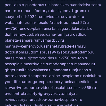
perk-oka.ru
g-octopus.ru
sibarchives.ru
andreislyusar.ru
naruto-x.ru
pursefactory.ru
tor-lyubov-i-grom.ru
spayderhed-2022.ru
movieone.ru
evro-dez.ru
webamator.ru
ma-absolut1.ru
avtopomosch27.ru
nv-750.ru
news-plain.ru
nertansaga.ru
delanalad.ru
dizfiles.ru
youtubefree.ru
aria-family.ru
roadli.ru
planeta-samara.ru
mysmartbuy.ru
matrasy-kemerovo.ru
ashanet.ru
trade-farm.ru
dotcustoms.ru
domizbrusa9x12spb.ru
autodamp.ru
narasimha.ru
djcommodities.ru
nv750.ru
x-ton.ru
newsplain.ru
cardvoice.ru
modopaper.ru
manunae.ru
gbget.ru
alfeihavsalnassr.ru
madoma.ru
tajuncos.ru
petrovkasports.ru
porno-online-besplatno.ru
splclub.ru
york-life.ru
doroga-expo.ru
ribery.ru
cleanmedicine.ru
slovar-ivrit.ru
porno-video-besplatno.ru
seks-365.ru
ovucontrol.ru
sloty-igrovyye-avtomaty.ru
ru-industriya.ru
russkoe-porno-besplatno.ru
belgorod-day.ru
digilith.ru
pichkurovlab.ru