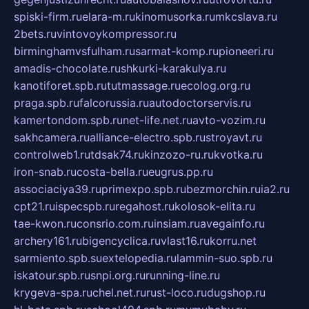
spiski-firm.ru
elara-m.ru
kinomusorka.ru
mkcslava.ru
2bets.ru
vintovoykompressor.ru
birminghamvsfulham.ru
sarmat-komp.ru
pioneeri.ru
amadis-chocolate.ru
shkurki-karakulya.ru
kanotiforet.spb.ru
tutmassage.ru
ecolog.org.ru
praga.spb.ru
falcorussia.ru
autodoctorservis.ru
kamertondom.spb.ru
net-life.net.ru
avto-vozim.ru
sakhcamera.ru
alliance-electro.spb.ru
stroyavt.ru
controlweb1.ru
tdsak74.ru
kinzozo-ru.ru
kvotka.ru
iron-snab.ru
costa-bella.ru
eugrus.pp.ru
associaciya39.ru
primexpo.spb.ru
bezmorchin.ru
ia2.ru
cpt21.ru
ispecspb.ru
regahost.ru
kolosok-elita.ru
tae-kwon.ru
consrio.com.ru
insiam.ru
avegainfo.ru
archery161.ru
bigencyclica.ru
vlast16.ru
korru.net
sarmiento.spb.su
extelopedia.ru
lammin-suo.spb.ru
iskatour.spb.ru
snpi.org.ru
running-line.ru
krygeva-spa.ru
chel.net.ru
rust-loco.ru
dugshop.ru