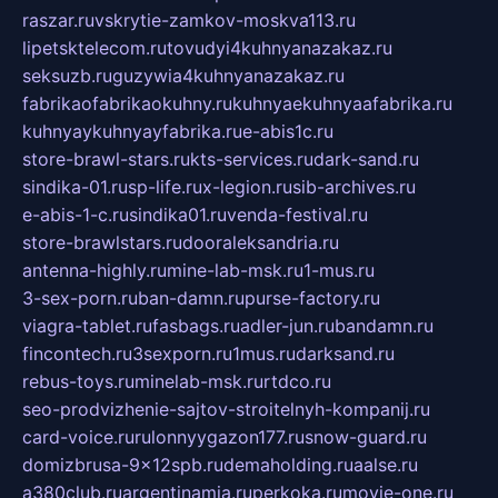
raszar.ru
vskrytie-zamkov-moskva113.ru
lipetsktelecom.ru
tovudyi4kuhnyanazakaz.ru
seksuzb.ru
guzywia4kuhnyanazakaz.ru
fabrikaofabrikaokuhny.ru
kuhnyaekuhnyaafabrika.ru
kuhnyaykuhnyayfabrika.ru
e-abis1c.ru
store-brawl-stars.ru
kts-services.ru
dark-sand.ru
sindika-01.ru
sp-life.ru
x-legion.ru
sib-archives.ru
e-abis-1-c.ru
sindika01.ru
venda-festival.ru
store-brawlstars.ru
dooraleksandria.ru
antenna-highly.ru
mine-lab-msk.ru
1-mus.ru
3-sex-porn.ru
ban-damn.ru
purse-factory.ru
viagra-tablet.ru
fasbags.ru
adler-jun.ru
bandamn.ru
fincontech.ru
3sexporn.ru
1mus.ru
darksand.ru
rebus-toys.ru
minelab-msk.ru
rtdco.ru
seo-prodvizhenie-sajtov-stroitelnyh-kompanij.ru
card-voice.ru
rulonnyygazon177.ru
snow-guard.ru
domizbrusa-9x12spb.ru
demaholding.ru
aalse.ru
a380club.ru
argentinamia.ru
perkoka.ru
movie-one.ru