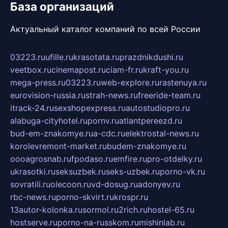
База организаций
Актуальный каталог компаний по всей России
03223.ru
ufille.ru
krasotata.ru
prazdnikdushi.ru
veetbox.ru
cinemapost.ru
ciam-fr.ru
kraft-you.ru
mega-press.ru
03223.ru
web-explore.ru
rastenuya.ru
eurovision-russia.ru
strah-news.ru
freeride-team.ru
itrack-24.ru
sexshopexpress.ru
autostudiopro.ru
alabuga-cityhotel.ru
pornv.ru
atlantpereezd.ru
bud-em-znakomye.ru
a-cdc.ru
elektrostal-news.ru
korolevremont-market.ru
budem-znakomye.ru
oooagrosnab.ru
fpodaso.ru
emfire.ru
pro-otdelky.ru
ukrasotki.ru
seksuzbek.ru
seks-uzbek.ru
porno-vk.ru
sovratili.ru
olecoon.ru
vd-dosug.ru
adonyev.ru
rbc-news.ru
porno-skvirt.ru
krospr.ru
13autor-kolonka.ru
sormol.ru
2rich.ru
hostel-65.ru
hostserve.ru
porno-na-russkom.ru
mishinlab.ru