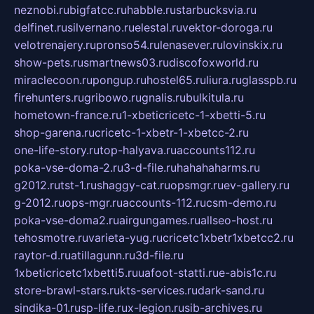
neznobi.ru
bigfatcc.ru
habble.ru
starbucksvia.ru
delfinet.ru
silvernano.ru
elestal.ru
vektor-doroga.ru
velotrenajery.ru
pronso54.ru
lenasever.ru
lovinskix.ru
show-pets.ru
smartnews03.ru
discofoxworld.ru
miraclecoon.ru
pongup.ru
hostel65.ru
liura.ru
glasspb.ru
firehunters.ru
gribowo.ru
gnalis.ru
bulkitula.ru
hometown-france.ru
1-xbeticricetc-1-xbetti-5.ru
shop-garena.ru
cricetc-1-xbetr-1-xbetcc-2.ru
one-life-story.ru
top-halyava.ru
accounts112.ru
poka-vse-doma-2.ru
3-d-file.ru
hahahaharms.ru
g2012.ru
tst-1.ru
shaggy-cat.ru
opsmgr.ru
ev-gallery.ru
g-2012.ru
ops-mgr.ru
accounts-112.ru
csm-demo.ru
poka-vse-doma2.ru
airgungames.ru
allseo-host.ru
tehosmotre.ru
varieta-yug.ru
cricetc1xbetr1xbetcc2.ru
raytor-d.ru
atillagunn.ru
3d-file.ru
1xbeticricetc1xbetti5.ru
uafoot-statti.ru
e-abis1c.ru
store-brawl-stars.ru
kts-services.ru
dark-sand.ru
sindika-01.ru
sp-life.ru
x-legion.ru
sib-archives.ru