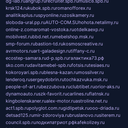
dg-lab.ru
angrup.ru
recruiter.spb.ru
music8.spb.ru
krsk124.ru
kubok.spb.ru
romanofforex.ru
analitikaplus.ru
spyonline.ru
zosikamery.ru
sloboda-ural.pp.ru
AUTO-COM.SU
hohota.net
alimy.ru
online-z.com
aromat-vostoka.ru
otdelkaexp.ru
mobilvest.ru
bbd.net.ru
mebelshop.msk.ru
smp-forum.ru
bastion-td.ru
kosmoscreative.ru
avrmotors.ru
art-galadesign.ru
tiffany-c.ru
ecostep-samara.ru
d-p.spb.ru
галактика73.рф
sko.com.ru
davitamebel-spb.ru
fotsis.ru
tesiaes.ru
kokoroyari.spb.ru
blesna-kazan.ru
mossilver.ru
lenderoq.ru
sergeydobrin.ru
tochkazvuka.msk.ru
people-of-art.ru
bezzubova.ru
clubtibet.ru
orior-aks.ru
dynamoauto.ru
szk-favorit.ru
carlines.ru
flatnsk.ru
kingbolenskaner.ru
alex-motor.ru
astroline.net.ru
act1.spb.ru
polyglot.com.ru
gidlipetsk.ru
ooo-driada.ru
detsad125.ru
mir-zdoroviya.ru
bruslanovo.ru
siterem.ru
council.spb.ru
лодкипатриот.рф
kafekolizey.ru