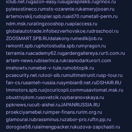
iclub.net.ru
gazon-easy.ru
sugarepilekb.ru
grinox.ru
pylesostineco.ru
msts-ozarenie.ru
kameryjooan.ru
artemovskij.ru
dopler.spb.ru
aid70.ru
metall-perm.ru
ndm.msk.ru
ratingzooshop.ru
apiaccess.ru
globalautotrade.info
bezverhovskoe.ru
drsschool.ru
ZOOSMART.SPB.RU
dalakony.ru
medikijob.ru
remontt.spb.ru
photostudia.spb.ru
myragon.ru
terramia.ru
academy62.ru
gardengallereya.ru
rti.com.ru
artem-news.ru
biserinca.ru
krasnodarkurort.com
imshowtv.ru
mebel-v-tule.ru
mobtopik.ru
pcsecurity.net.ru
tool-sib.ru
multimetrunit.ru
sp-tour.ru
fan-cs.ru
santeh-russia.ru
symbian9.net.ru
DSHAIR.RU
tmmotors.spb.ru
xjocuricopii.com
musavtomat.msk.ru
obustrojdom.ru
sovetcik.ru
ybaranovskaya.ru
ppknews.ru
cult-alshei.ru
JAPANRUSSIA.RU
proekciyamebel.ru
imper-finans.ru
rim.org.ru
glamourai.ru
brassminus.ru
zabor-pro.ru
ftn.pp.ru
dorogoe58.ru
laimengpacker.ru
kuzova-zapchasti.ru