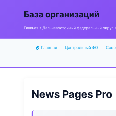
База организаций
Главная
»
Дальневосточный федеральный округ
»
🏠 Главная
Центральный ФО
Севе
News Pages Pro