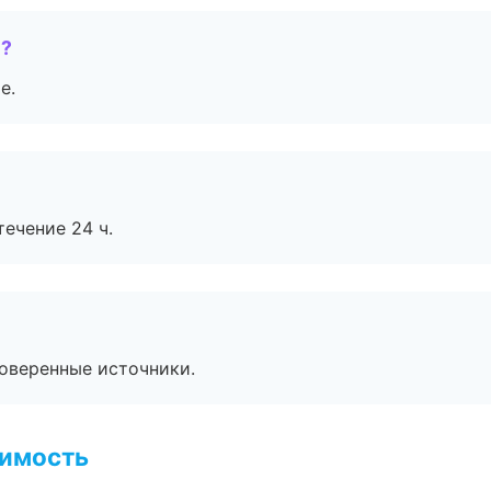
е?
е.
течение 24 ч.
роверенные источники.
имость