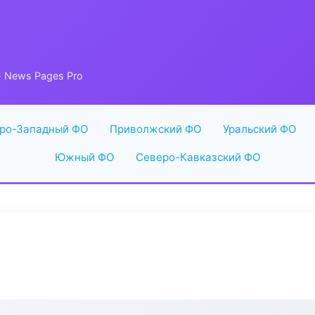
 News Pages Pro
ро-Западный ФО
Приволжский ФО
Уральский ФО
Южный ФО
Северо-Кавказский ФО