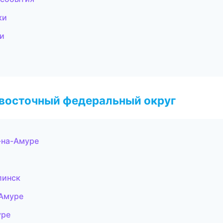
ки
ли
евосточный федеральный округ
-на-Амуре
линск
-Амуре
уре