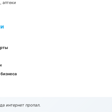
, аптеки
ми
арты
и
 бизнеса
да интернет пропал.