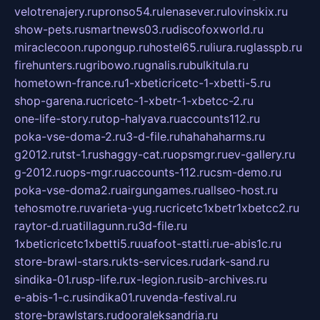
velotrenajery.ru
pronso54.ru
lenasever.ru
lovinskix.ru
show-pets.ru
smartnews03.ru
discofoxworld.ru
miraclecoon.ru
pongup.ru
hostel65.ru
liura.ru
glasspb.ru
firehunters.ru
gribowo.ru
gnalis.ru
bulkitula.ru
hometown-france.ru
1-xbeticricetc-1-xbetti-5.ru
shop-garena.ru
cricetc-1-xbetr-1-xbetcc-2.ru
one-life-story.ru
top-halyava.ru
accounts112.ru
poka-vse-doma-2.ru
3-d-file.ru
hahahaharms.ru
g2012.ru
tst-1.ru
shaggy-cat.ru
opsmgr.ru
ev-gallery.ru
g-2012.ru
ops-mgr.ru
accounts-112.ru
csm-demo.ru
poka-vse-doma2.ru
airgungames.ru
allseo-host.ru
tehosmotre.ru
varieta-yug.ru
cricetc1xbetr1xbetcc2.ru
raytor-d.ru
atillagunn.ru
3d-file.ru
1xbeticricetc1xbetti5.ru
uafoot-statti.ru
e-abis1c.ru
store-brawl-stars.ru
kts-services.ru
dark-sand.ru
sindika-01.ru
sp-life.ru
x-legion.ru
sib-archives.ru
e-abis-1-c.ru
sindika01.ru
venda-festival.ru
store-brawlstars.ru
dooraleksandria.ru