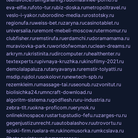
eva-elfie.ru
foto-tur.ru
biz-doska.ru
metropoltravel.ru
veslo-i-yakor.ru
borodino-media.ru
rostotsky.ru
regionufa.ru
weiss-bet.ru
zaryna.ru
casinotablet.ru
universalia.ru
remont-mebeli-moscow.ru
termomur.ru
clubfisher.ru
remstirufa.ru
erdamchi.ru
doramamama.ru
muraviovka-park.ru
worldofwoman.ru
clean-dreams.ru
arkrym.ru
kristinita.ru
dircomputer.ru
healthenter.ru
textexperts.ru
pivnaya-kruzhka.ru
kinofilmy-2021.ru
demolalapaluza.ru
tanyavanya.ru
remstir-tolyatti.ru
msdip.ru
jdol.ru
sokolovr.ru
newtech-spb.ru
rezemkleim.ru
massage-tai.ru
seonub.ru
zvonitut.ru
biolisichka24.ru
mncraft-download.ru
algoritm-sistema.ru
godflesh.ru
ru-industria.ru
zebra-tlt.ru
okna-proficom.ru
erynok.ru
onlinekinospace.ru
startupstudio-fefu.ru
zarges-ru.ru
gegenjustizunrecht.ru
autobalashov.ru
utrovortu.ru
spiski-firm.ru
elara-m.ru
kinomusorka.ru
mkcslava.ru