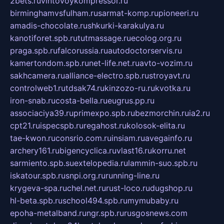
2bets.ru
vintovoykompressor.ru
birminghamvsfulham.ru
sarmat-komp.ru
pioneeri.ru
amadis-chocolate.ru
shkurki-karakulya.ru
kanotiforet.spb.ru
tutmassage.ru
ecolog.org.ru
praga.spb.ru
falcorussia.ru
autodoctorservis.ru
kamertondom.spb.ru
net-life.net.ru
avto-vozim.ru
sakhcamera.ru
alliance-electro.spb.ru
stroyavt.ru
controlweb1.ru
tdsak74.ru
kinzozo-ru.ru
kvotka.ru
iron-snab.ru
costa-bella.ru
eugrus.pp.ru
associaciya39.ru
primexpo.spb.ru
bezmorchin.ru
ia2.ru
cpt21.ru
ispecspb.ru
regahost.ru
kolosok-elita.ru
tae-kwon.ru
consrio.com.ru
insiam.ru
avegainfo.ru
archery161.ru
bigencyclica.ru
vlast16.ru
korru.net
sarmiento.spb.su
extelopedia.ru
lammin-suo.spb.ru
iskatour.spb.ru
snpi.org.ru
running-line.ru
krygeva-spa.ru
chel.net.ru
rust-loco.ru
dugshop.ru
hl-beta.spb.ru
school494.spb.ru
mymubaby.ru
epoha-metalband.ru
ngr.spb.ru
rusgosnews.com