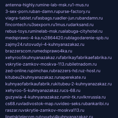
antenna-highly.ru
mine-lab-msk.ru
1-mus.ru
3-sex-porn.ru
ban-damn.ru
purse-factory.ru
viagra-tablet.ru
fasbags.ru
adler-jun.ru
bandamn.ru
fincontech.ru
3sexporn.ru
1mus.ru
darksand.ru
rebus-toys.ru
minelab-msk.ru
alabuga-cityhotel.ru
medsprawo-4-ka.ru
2864420.ru
blagodarenie-spb.ru
zajmy24.ru
tovudyi-4-kuhnyanazakaz.ru
brazzerscom.ru
medsprawo4ka.ru
xehyroo5kuhnyanazakaz.ru
fabrikayfabrikaefabrika.ru
vskrytie-zamkov-moskva-113.ru
biletnadom.ru
zed-online.ru
pimchax.ru
brazzers-hd.ru
z-host.ru
kitubeu2kuhnyanazakaz.ru
naperekate.ru
kuhnyaofabrikaufabrik.ru
kitubeu-2-kuhnyanazakaz.ru
xehyroo-5-kuhnyanazakaz.ru
cs-68.ru
guzywia-4-kuhnyanazakaz.ru
mir-tk.ru
vlknrussia.ru
cs68.ru
vladivostok-map.ru
video-seks.ru
bankaribi.ru
raszar.ru
vskrytie-zamkov-moskva113.ru
lipetsktelecom.ru
tovudyi4kuhnyanazakaz.ru