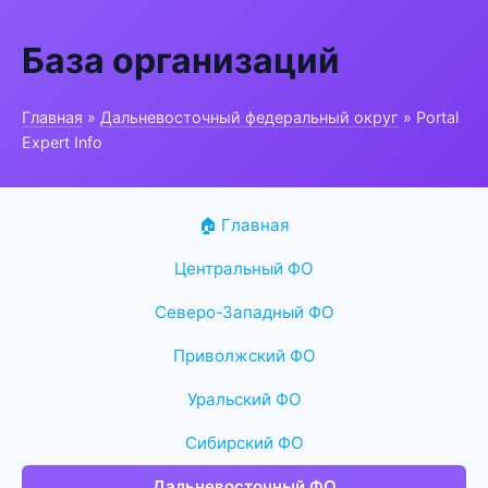
База организаций
Главная
»
Дальневосточный федеральный округ
» Portal
Expert Info
🏠 Главная
Центральный ФО
Северо-Западный ФО
Приволжский ФО
Уральский ФО
Сибирский ФО
Дальневосточный ФО