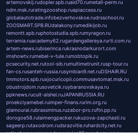
artemovskij.ru
dopler.spb.ru
aid70.ru
metall-perm.ru
ndm.msk.ru
ratingzooshop.ru
apiaccess.ru
globalautotrade.info
bezverhovskoe.ru
drsschool.ru
ZOOSMART.SPB.RU
dalakony.ru
medikijob.ru
remontt.spb.ru
photostudia.spb.ru
myragon.ru
terramia.ru
academy62.ru
gardengallereya.ru
rti.com.ru
artem-news.ru
biserinca.ru
krasnodarkurort.com
imshowtv.ru
mebel-v-tule.ru
mobtopik.ru
pcsecurity.net.ru
tool-sib.ru
multimetrunit.ru
sp-tour.ru
fan-cs.ru
santeh-russia.ru
symbian9.net.ru
DSHAIR.RU
tmmotors.spb.ru
xjocuricopii.com
musavtomat.msk.ru
obustrojdom.ru
sovetcik.ru
ybaranovskaya.ru
ppknews.ru
cult-alshei.ru
JAPANRUSSIA.RU
proekciyamebel.ru
imper-finans.ru
rim.org.ru
glamourai.ru
brassminus.ru
zabor-pro.ru
ftn.pp.ru
dorogoe58.ru
laimengpacker.ru
kuzova-zapchasti.ru
sageerp.ru
taxodrom.ru
dsrazvitie.ru
hardcity.net.ru
ratinghomegames.ru
topservice25.ru
gubernyan.ru