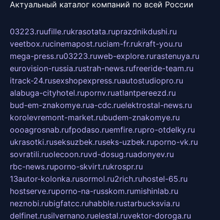
Актуальный каталог компаний по всей России
03223.ru
ufille.ru
krasotata.ru
prazdnikdushi.ru
veetbox.ru
cinemapost.ru
ciam-fr.ru
kraft-you.ru
mega-press.ru
03223.ru
web-explore.ru
rastenuya.ru
eurovision-russia.ru
strah-news.ru
freeride-team.ru
itrack-24.ru
sexshopexpress.ru
autostudiopro.ru
alabuga-cityhotel.ru
pornv.ru
atlantpereezd.ru
bud-em-znakomye.ru
a-cdc.ru
elektrostal-news.ru
korolevremont-market.ru
budem-znakomye.ru
oooagrosnab.ru
fpodaso.ru
emfire.ru
pro-otdelky.ru
ukrasotki.ru
seksuzbek.ru
seks-uzbek.ru
porno-vk.ru
sovratili.ru
olecoon.ru
vd-dosug.ru
adonyev.ru
rbc-news.ru
porno-skvirt.ru
krospr.ru
13autor-kolonka.ru
sormol.ru
2rich.ru
hostel-65.ru
hostserve.ru
porno-na-russkom.ru
mishinlab.ru
neznobi.ru
bigfatcc.ru
habble.ru
starbucksvia.ru
delfinet.ru
silvernano.ru
elestal.ru
vektor-doroga.ru