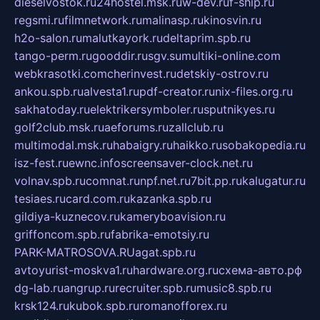
dieselvostok.ru
24hostel.msk.ru
w-dev.ru
f-ship.ru
regsmi.ru
filmnetwork.ru
malinasp.ru
kinosvin.ru
h2o-salon.ru
malutkayork.ru
deltaprim.spb.ru
tango-perm.ru
gooddir.ru
sgv.su
multiki-online.com
webkrasotki.com
cherinvest.ru
detskiy-ostrov.ru
ankou.spb.ru
alvesta1.ru
pdf-creator.ru
nix-files.org.ru
sakhatoday.ru
elektrikersymboler.ru
sputnikyes.ru
golf2club.msk.ru
aeforums.ru
zallclub.ru
multimodal.msk.ru
habaigry.ru
haikko.ru
sobakopedia.ru
isz-fest.ru
ewnc.info
screensaver-clock.net.ru
volnav.spb.ru
comnat.ru
npf.net.ru
7bit.pp.ru
kalugatur.ru
tesiaes.ru
card.com.ru
kazanka.spb.ru
gildiya-kuznecov.ru
kameryboavision.ru
griffoncom.spb.ru
fabrika-emotsiy.ru
PARK-MATROSOVA.RU
agat.spb.ru
avtoyurist-moskva1.ru
hardware.org.ru
схема-авто.рф
dg-lab.ru
angrup.ru
recruiter.spb.ru
music8.spb.ru
krsk124.ru
kubok.spb.ru
romanofforex.ru