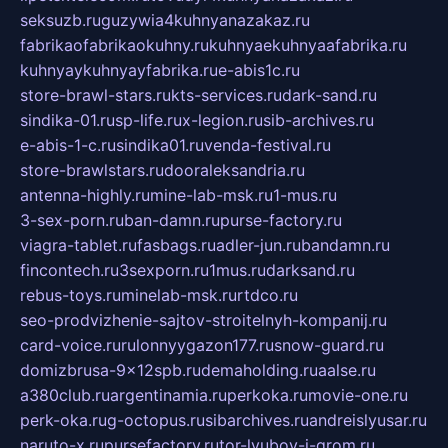
seksuzb.ru
guzywia4kuhnyanazakaz.ru
fabrikaofabrikaokuhny.ru
kuhnyaekuhnyaafabrika.ru
kuhnyaykuhnyayfabrika.ru
e-abis1c.ru
store-brawl-stars.ru
kts-services.ru
dark-sand.ru
sindika-01.ru
sp-life.ru
x-legion.ru
sib-archives.ru
e-abis-1-c.ru
sindika01.ru
venda-festival.ru
store-brawlstars.ru
dooraleksandria.ru
antenna-highly.ru
mine-lab-msk.ru
1-mus.ru
3-sex-porn.ru
ban-damn.ru
purse-factory.ru
viagra-tablet.ru
fasbags.ru
adler-jun.ru
bandamn.ru
fincontech.ru
3sexporn.ru
1mus.ru
darksand.ru
rebus-toys.ru
minelab-msk.ru
rtdco.ru
seo-prodvizhenie-sajtov-stroitelnyh-kompanij.ru
card-voice.ru
rulonnyygazon177.ru
snow-guard.ru
domizbrusa-9x12spb.ru
demaholding.ru
aalse.ru
a380club.ru
argentinamia.ru
perkoka.ru
movie-one.ru
perk-oka.ru
g-octopus.ru
sibarchives.ru
andreislyusar.ru
naruto-x.ru
pursefactory.ru
tor-lyubov-i-grom.ru