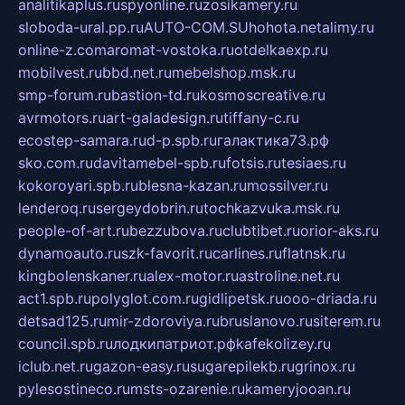
analitikaplus.ru
spyonline.ru
zosikamery.ru
sloboda-ural.pp.ru
AUTO-COM.SU
hohota.net
alimy.ru
online-z.com
aromat-vostoka.ru
otdelkaexp.ru
mobilvest.ru
bbd.net.ru
mebelshop.msk.ru
smp-forum.ru
bastion-td.ru
kosmoscreative.ru
avrmotors.ru
art-galadesign.ru
tiffany-c.ru
ecostep-samara.ru
d-p.spb.ru
галактика73.рф
sko.com.ru
davitamebel-spb.ru
fotsis.ru
tesiaes.ru
kokoroyari.spb.ru
blesna-kazan.ru
mossilver.ru
lenderoq.ru
sergeydobrin.ru
tochkazvuka.msk.ru
people-of-art.ru
bezzubova.ru
clubtibet.ru
orior-aks.ru
dynamoauto.ru
szk-favorit.ru
carlines.ru
flatnsk.ru
kingbolenskaner.ru
alex-motor.ru
astroline.net.ru
act1.spb.ru
polyglot.com.ru
gidlipetsk.ru
ooo-driada.ru
detsad125.ru
mir-zdoroviya.ru
bruslanovo.ru
siterem.ru
council.spb.ru
лодкипатриот.рф
kafekolizey.ru
iclub.net.ru
gazon-easy.ru
sugarepilekb.ru
grinox.ru
pylesostineco.ru
msts-ozarenie.ru
kameryjooan.ru