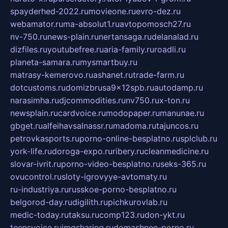
spayderhed-2022.ru
movieone.ru
evro-dez.ru
webamator.ru
ma-absolut1.ru
avtopomosch27.ru
nv-750.ru
news-plain.ru
nertansaga.ru
delanalad.ru
dizfiles.ru
youtubefree.ru
aria-family.ru
roadli.ru
planeta-samara.ru
mysmartbuy.ru
matrasy-kemerovo.ru
ashanet.ru
trade-farm.ru
dotcustoms.ru
domizbrusa9x12spb.ru
autodamp.ru
narasimha.ru
djcommodities.ru
nv750.ru
x-ton.ru
newsplain.ru
cardvoice.ru
modopaper.ru
manunae.ru
gbget.ru
alfeihavsalnassr.ru
madoma.ru
tajuncos.ru
petrovkasports.ru
porno-online-besplatno.ru
splclub.ru
york-life.ru
doroga-expo.ru
ribery.ru
cleanmedicine.ru
slovar-ivrit.ru
porno-video-besplatno.ru
seks-365.ru
ovucontrol.ru
sloty-igrovyye-avtomaty.ru
ru-industriya.ru
russkoe-porno-besplatno.ru
belgorod-day.ru
digilith.ru
pichkurovlab.ru
medic-today.ru
taksu.ru
comp123.ru
don-ykt.ru
teensvoice.ru
imgsharing.ru
domashnee-porno.ru