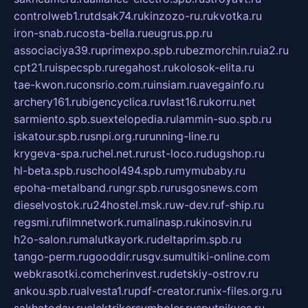
controlweb1.ru
tdsak74.ru
kinzozo-ru.ru
kvotka.ru
iron-snab.ru
costa-bella.ru
eugrus.pp.ru
associaciya39.ru
primexpo.spb.ru
bezmorchin.ru
ia2.ru
cpt21.ru
ispecspb.ru
regahost.ru
kolosok-elita.ru
tae-kwon.ru
consrio.com.ru
insiam.ru
avegainfo.ru
archery161.ru
bigencyclica.ru
vlast16.ru
korru.net
sarmiento.spb.su
extelopedia.ru
lammin-suo.spb.ru
iskatour.spb.ru
snpi.org.ru
running-line.ru
krygeva-spa.ru
chel.net.ru
rust-loco.ru
dugshop.ru
hl-beta.spb.ru
school494.spb.ru
mymubaby.ru
epoha-metalband.ru
ngr.spb.ru
rusgosnews.com
dieselvostok.ru
24hostel.msk.ru
w-dev.ru
f-ship.ru
regsmi.ru
filmnetwork.ru
malinasp.ru
kinosvin.ru
h2o-salon.ru
malutkayork.ru
deltaprim.spb.ru
tango-perm.ru
gooddir.ru
sgv.su
multiki-online.com
webkrasotki.com
cherinvest.ru
detskiy-ostrov.ru
ankou.spb.ru
alvesta1.ru
pdf-creator.ru
nix-files.org.ru