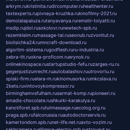
arkrym.ru
kristinita.ru
dircomputer.ru
healthenter.ru
textexperts.ru
pivnaya-kruzhka.ru
kinofilmy-2021.ru
demolalapaluza.ru
tanyavanya.ru
remstir-tolyatti.ru
msdip.ru
jdol.ru
sokolovr.ru
newtech-spb.ru
rezemkleim.ru
massage-tai.ru
seonub.ru
zvonitut.ru
biolisichka24.ru
mncraft-download.ru
algoritm-sistema.ru
godflesh.ru
ru-industria.ru
zebra-tlt.ru
okna-proficom.ru
erynok.ru
onlinekinospace.ru
startupstudio-fefu.ru
zarges-ru.ru
gegenjustizunrecht.ru
autobalashov.ru
utrovortu.ru
spiski-firm.ru
elara-m.ru
kinomusorka.ru
mkcslava.ru
2bets.ru
vintovoykompressor.ru
birminghamvsfulham.ru
sarmat-komp.ru
pioneeri.ru
amadis-chocolate.ru
shkurki-karakulya.ru
kanotiforet.spb.ru
tutmassage.ru
ecolog.org.ru
praga.spb.ru
falcorussia.ru
autodoctorservis.ru
kamertondom.spb.ru
net-life.net.ru
avto-vozim.ru
sakhcamera.ru
alliance-electro.spb.ru
stroyavt.ru