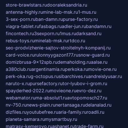
store-brawlstars.ru
dooraleksandria.ru
antenna-highly.ru
mine-lab-msk.ru
1-mus.ru
3-sex-porn.ru
ban-damn.ru
purse-factory.ru
viagra-tablet.ru
fasbags.ru
adler-jun.ru
bandamn.ru
fincontech.ru
3sexporn.ru
1mus.ru
darksand.ru
rebus-toys.ru
minelab-msk.ru
rtdco.ru
seo-prodvizhenie-sajtov-stroitelnyh-kompanij.ru
card-voice.ru
rulonnyygazon177.ru
snow-guard.ru
domizbrusa-9x12spb.ru
demaholding.ru
aalse.ru
a380club.ru
argentinamia.ru
perkoka.ru
movie-one.ru
perk-oka.ru
g-octopus.ru
sibarchives.ru
andreislyusar.ru
naruto-x.ru
pursefactory.ru
tor-lyubov-i-grom.ru
spayderhed-2022.ru
movieone.ru
evro-dez.ru
webamator.ru
ma-absolut1.ru
avtopomosch27.ru
nv-750.ru
news-plain.ru
nertansaga.ru
delanalad.ru
dizfiles.ru
youtubefree.ru
aria-family.ru
roadli.ru
planeta-samara.ru
mysmartbuy.ru
matrasy-kemerovo.ru
ashanet.ru
trade-farm.ru