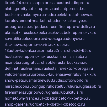
itrack-24.ru
sexshopexpress.ru
autostudiopro.ru
alabuga-cityhotel.ru
pornv.ru
atlantpereezd.ru
bud-em-znakomye.ru
a-cdc.ru
elektrostal-news.ru
korolevremont-market.ru
budem-znakomye.ru
oooagrosnab.ru
fpodaso.ru
emfire.ru
pro-otdelky.ru
ukrasotki.ru
seksuzbek.ru
seks-uzbek.ru
porno-vk.ru
sovratili.ru
olecoon.ru
vd-dosug.ru
adonyev.ru
rbc-news.ru
porno-skvirt.ru
krospr.ru
13autor-kolonka.ru
sormol.ru
2rich.ru
hostel-65.ru
hostserve.ru
porno-na-russkom.ru
mishinlab.ru
neznobi.ru
bigfatcc.ru
habble.ru
starbucksvia.ru
delfinet.ru
silvernano.ru
elestal.ru
vektor-doroga.ru
velotrenajery.ru
pronso54.ru
lenasever.ru
lovinskix.ru
show-pets.ru
smartnews03.ru
discofoxworld.ru
miraclecoon.ru
pongup.ru
hostel65.ru
liura.ru
glasspb.ru
firehunters.ru
gribowo.ru
gnalis.ru
bulkitula.ru
hometown-france.ru
1-xbeticricetc-1-xbetti-5.ru
shop-garena.ru
cricetc-1-xbetr-1-xbetcc-2.ru