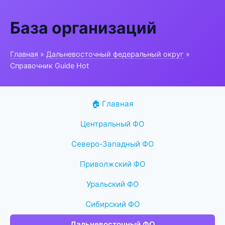
База организаций
Главная
»
Дальневосточный федеральный округ
»
Справочник Guide Hot
🏠 Главная
Центральный ФО
Северо-Западный ФО
Приволжский ФО
Уральский ФО
Сибирский ФО
Дальневосточный ФО