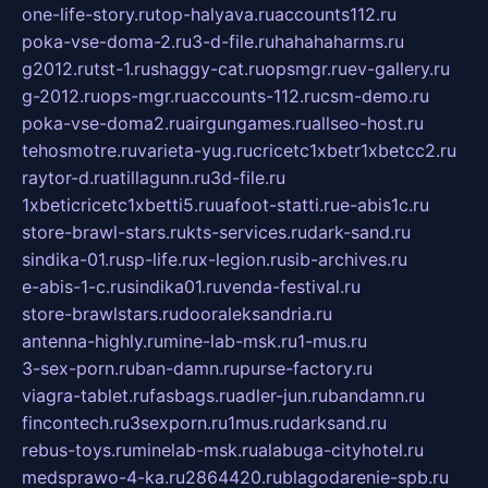
one-life-story.ru
top-halyava.ru
accounts112.ru
poka-vse-doma-2.ru
3-d-file.ru
hahahaharms.ru
g2012.ru
tst-1.ru
shaggy-cat.ru
opsmgr.ru
ev-gallery.ru
g-2012.ru
ops-mgr.ru
accounts-112.ru
csm-demo.ru
poka-vse-doma2.ru
airgungames.ru
allseo-host.ru
tehosmotre.ru
varieta-yug.ru
cricetc1xbetr1xbetcc2.ru
raytor-d.ru
atillagunn.ru
3d-file.ru
1xbeticricetc1xbetti5.ru
uafoot-statti.ru
e-abis1c.ru
store-brawl-stars.ru
kts-services.ru
dark-sand.ru
sindika-01.ru
sp-life.ru
x-legion.ru
sib-archives.ru
e-abis-1-c.ru
sindika01.ru
venda-festival.ru
store-brawlstars.ru
dooraleksandria.ru
antenna-highly.ru
mine-lab-msk.ru
1-mus.ru
3-sex-porn.ru
ban-damn.ru
purse-factory.ru
viagra-tablet.ru
fasbags.ru
adler-jun.ru
bandamn.ru
fincontech.ru
3sexporn.ru
1mus.ru
darksand.ru
rebus-toys.ru
minelab-msk.ru
alabuga-cityhotel.ru
medsprawo-4-ka.ru
2864420.ru
blagodarenie-spb.ru