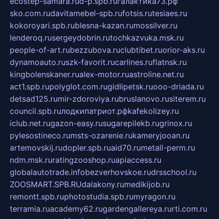
ecostep-samara.ru
d-p.spb.ru
галактика73.рф
sko.com.ru
davitamebel-spb.ru
fotsis.ru
tesiaes.ru
kokoroyari.spb.ru
blesna-kazan.ru
mossilver.ru
lenderoq.ru
sergeydobrin.ru
tochkazvuka.msk.ru
people-of-art.ru
bezzubova.ru
clubtibet.ru
orior-aks.ru
dynamoauto.ru
szk-favorit.ru
carlines.ru
flatnsk.ru
kingbolenskaner.ru
alex-motor.ru
astroline.net.ru
act1.spb.ru
polyglot.com.ru
gidlipetsk.ru
ooo-driada.ru
detsad125.ru
mir-zdoroviya.ru
bruslanovo.ru
siterem.ru
council.spb.ru
лодкипатриот.рф
kafekolizey.ru
iclub.net.ru
gazon-easy.ru
sugarepilekb.ru
grinox.ru
pylesostineco.ru
msts-ozarenie.ru
kameryjooan.ru
artemovskij.ru
dopler.spb.ru
aid70.ru
metall-perm.ru
ndm.msk.ru
ratingzooshop.ru
apiaccess.ru
globalautotrade.info
bezverhovskoe.ru
drsschool.ru
ZOOSMART.SPB.RU
dalakony.ru
medikijob.ru
remontt.spb.ru
photostudia.spb.ru
myragon.ru
terramia.ru
academy62.ru
gardengallereya.ru
rti.com.ru