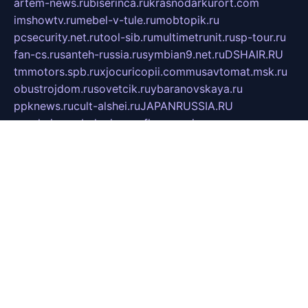
artem-news.ru
biserinca.ru
krasnodarkurort.com
imshowtv.ru
mebel-v-tule.ru
mobtopik.ru
pcsecurity.net.ru
tool-sib.ru
multimetrunit.ru
sp-tour.ru
fan-cs.ru
santeh-russia.ru
symbian9.net.ru
DSHAIR.RU
tmmotors.spb.ru
xjocuricopii.com
musavtomat.msk.ru
obustrojdom.ru
sovetcik.ru
ybaranovskaya.ru
ppknews.ru
cult-alshei.ru
JAPANRUSSIA.RU
proekciyamebel.ru
imper-finans.ru
rim.org.ru
glamourai.ru
brassminus.ru
zabor-pro.ru
ftn.pp.ru
dorogoe58.ru
laimengpacker.ru
kuzova-zapchasti.ru
sageerp.ru
taxodrom.ru
dsrazvitie.ru
hardcity.net.ru
ratinghomegames.ru
topservice25.ru
gubernyan.ru
gtglasslined.ru
ii4.ru
tssport.spb.ru
andorra24.com
blackwallstreet.ru
oboimos.ru
optim-doors.com.ru
ikuch.ru
nycr.org.ru
npa21.ru
vremya-ch.spb.ru
desert000.ru
ivtorgi.ru
ifiori.ru
catalog-statei.ru
dcv.org.ru
spetsmaster174.ru
ipkameryhiseeu.ru
dum26.ru
ruspol.spb.ru
fr-opendp.ru
kam-solnyshko.ru