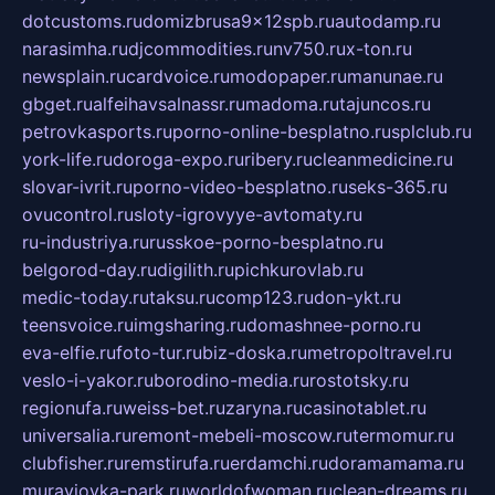
dotcustoms.ru
domizbrusa9x12spb.ru
autodamp.ru
narasimha.ru
djcommodities.ru
nv750.ru
x-ton.ru
newsplain.ru
cardvoice.ru
modopaper.ru
manunae.ru
gbget.ru
alfeihavsalnassr.ru
madoma.ru
tajuncos.ru
petrovkasports.ru
porno-online-besplatno.ru
splclub.ru
york-life.ru
doroga-expo.ru
ribery.ru
cleanmedicine.ru
slovar-ivrit.ru
porno-video-besplatno.ru
seks-365.ru
ovucontrol.ru
sloty-igrovyye-avtomaty.ru
ru-industriya.ru
russkoe-porno-besplatno.ru
belgorod-day.ru
digilith.ru
pichkurovlab.ru
medic-today.ru
taksu.ru
comp123.ru
don-ykt.ru
teensvoice.ru
imgsharing.ru
domashnee-porno.ru
eva-elfie.ru
foto-tur.ru
biz-doska.ru
metropoltravel.ru
veslo-i-yakor.ru
borodino-media.ru
rostotsky.ru
regionufa.ru
weiss-bet.ru
zaryna.ru
casinotablet.ru
universalia.ru
remont-mebeli-moscow.ru
termomur.ru
clubfisher.ru
remstirufa.ru
erdamchi.ru
doramamama.ru
muraviovka-park.ru
worldofwoman.ru
clean-dreams.ru