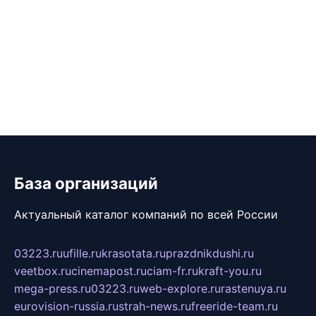
База организаций
Актуальный каталог компаний по всей России
03223.ru
ufille.ru
krasotata.ru
prazdnikdushi.ru
veetbox.ru
cinemapost.ru
ciam-fr.ru
kraft-you.ru
mega-press.ru
03223.ru
web-explore.ru
rastenuya.ru
eurovision-russia.ru
strah-news.ru
freeride-team.ru