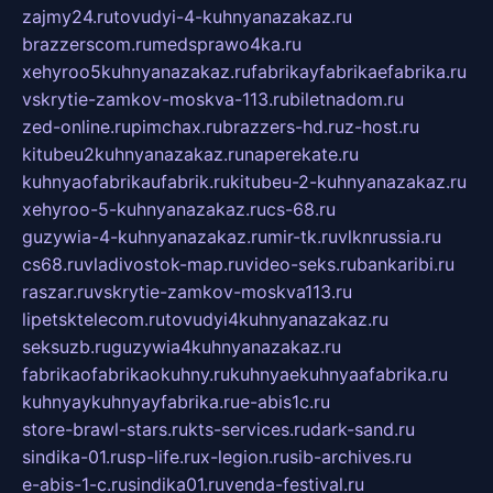
zajmy24.ru
tovudyi-4-kuhnyanazakaz.ru
brazzerscom.ru
medsprawo4ka.ru
xehyroo5kuhnyanazakaz.ru
fabrikayfabrikaefabrika.ru
vskrytie-zamkov-moskva-113.ru
biletnadom.ru
zed-online.ru
pimchax.ru
brazzers-hd.ru
z-host.ru
kitubeu2kuhnyanazakaz.ru
naperekate.ru
kuhnyaofabrikaufabrik.ru
kitubeu-2-kuhnyanazakaz.ru
xehyroo-5-kuhnyanazakaz.ru
cs-68.ru
guzywia-4-kuhnyanazakaz.ru
mir-tk.ru
vlknrussia.ru
cs68.ru
vladivostok-map.ru
video-seks.ru
bankaribi.ru
raszar.ru
vskrytie-zamkov-moskva113.ru
lipetsktelecom.ru
tovudyi4kuhnyanazakaz.ru
seksuzb.ru
guzywia4kuhnyanazakaz.ru
fabrikaofabrikaokuhny.ru
kuhnyaekuhnyaafabrika.ru
kuhnyaykuhnyayfabrika.ru
e-abis1c.ru
store-brawl-stars.ru
kts-services.ru
dark-sand.ru
sindika-01.ru
sp-life.ru
x-legion.ru
sib-archives.ru
e-abis-1-c.ru
sindika01.ru
venda-festival.ru